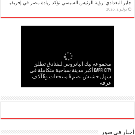
جابر البغدادي: رؤية الرئيس السيسي تؤكد ريادة مصر في إفريقيا
يوليو 2, 2026
مجموعة بيك الباتروس للفنادق تطلق
إسلام حشاد وإبراهيم حشاد يخطفان
Capri City أكبر مدينة سياحية متكاملة في
مدحت بركات يستقبل الشيخ كامل مطر
في لقاء ودي حاشد بمنشية القناطر
Cinema Track أول منصة رقمية لرصد
سهل حشيش تضم 6 منتجعات و5 آلاف
مدحت بركات يكتب: كلمة حق في حسام
الأنظار بتصميم عالمي ارتدته سلمى عادل
غرفة
حسن
في مهرجان كان
إيرادات السينما المصرية
بحضور قيادات القبائل والعائلات المصرية
أخبار في صور