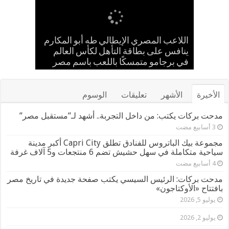
إسلام حشاد وإبراهيم حشاد يخطفان
بالعلم المصري.. طه أبو المكارم يحسم
حضانة «اقرأ النموذجية بجزيرة شطورة»
مدحت بركات يستقبل الشيخ كامل مطر
اللاعب المصري الإيطالي طه أبو المكارم
في لقاء ودي حاشد بمنشية القناطر
تحتفل بتخريج الدفعة الـ11 من براعم
ينافس على بطاقة التأهل لكأس العالم
مواجهته الـ 66 في مسيرته بالتعادل أمام
الأنظار بتصميم عالمي ارتدته سلمى عادل
المستقبل
بطل إيران
في مهرجان كان
في برجامو متمسكًا باللعب باسم مصر
بحضور قيادات القبائل والعائلات المصرية
الأخيرة
الأشهر
تعليقات
الوسوم
مدحت بركات يكتب: من داخل التجربة.. أشهد لـ”مستقبل مصر”
مجموعة بيك الباتروس للفنادق تطلق Capri City أكبر مدينة
سياحية متكاملة في سهل حشيش تضم 6 منتجعات و5 آلاف غرفة
مدحت بركات: الرئيس السيسي يكتب صفحة جديدة في تاريخ مصر
بافتتاح «الأوكتاجون»
يوليو 5, 2026
يوليو 2, 2026