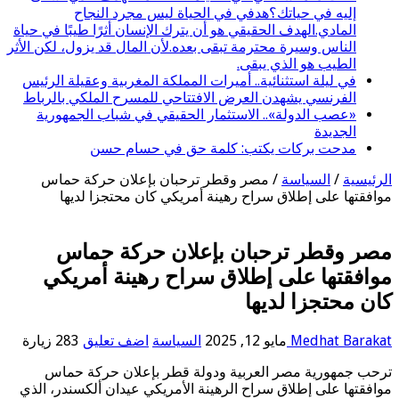
إليه في حياتك؟هدفي في الحياة ليس مجرد النجاح
المادي.الهدف الحقيقي هو أن يترك الإنسان أثرًا طيبًا في حياة
الناس وسيرة محترمة تبقى بعده.لأن المال قد يزول، لكن الأثر
الطيب هو الذي يبقى.
في ليلة استثنائية.. أميرات المملكة المغربية وعقيلة الرئيس
الفرنسي يشهدن العرض الافتتاحي للمسرح الملكي بالرباط
«عصب الدولة».. الاستثمار الحقيقي في شباب الجمهورية
الجديدة
مدحت بركات يكتب: كلمة حق في حسام حسن
الرئيسية
/
السياسة
/
مصر وقطر ترحبان بإعلان حركة حماس
موافقتها على إطلاق سراح رهينة أمريكي كان محتجزا لديها
مصر وقطر ترحبان بإعلان حركة حماس
موافقتها على إطلاق سراح رهينة أمريكي
كان محتجزا لديها
Medhat Barakat
مايو 12, 2025
السياسة
اضف تعليق
283 زيارة
ترحب جمهورية مصر العربية ودولة قطر بإعلان حركة حماس
موافقتها على إطلاق سراح الرهينة الأمريكي عيدان ألكسندر، الذي