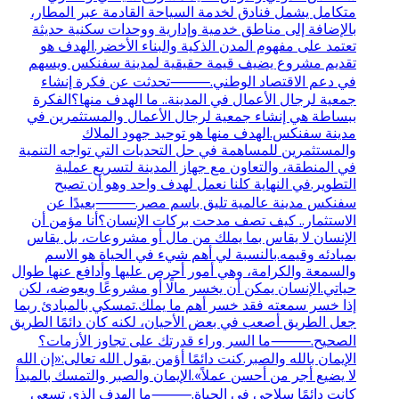
متكامل يشمل فنادق لخدمة السياحة القادمة عبر المطار،
بالإضافة إلى مناطق خدمية وإدارية ووحدات سكنية حديثة
تعتمد على مفهوم المدن الذكية والبناء الأخضر.الهدف هو
تقديم مشروع يضيف قيمة حقيقية لمدينة سفنكس ويسهم
في دعم الاقتصاد الوطني.⸻تحدثت عن فكرة إنشاء
جمعية لرجال الأعمال في المدينة.. ما الهدف منها؟الفكرة
ببساطة هي إنشاء جمعية لرجال الأعمال والمستثمرين في
مدينة سفنكس.الهدف منها هو توحيد جهود الملاك
والمستثمرين للمساهمة في حل التحديات التي تواجه التنمية
في المنطقة، والتعاون مع جهاز المدينة لتسريع عملية
التطوير.في النهاية كلنا نعمل لهدف واحد وهو أن تصبح
سفنكس مدينة عالمية تليق باسم مصر.⸻بعيدًا عن
الاستثمار.. كيف تصف مدحت بركات الإنسان؟أنا مؤمن أن
الإنسان لا يقاس بما يملك من مال أو مشروعات، بل يقاس
بمبادئه وقيمه.بالنسبة لي أهم شيء في الحياة هو الاسم
والسمعة والكرامة، وهي أمور أحرص عليها وأدافع عنها طوال
حياتي.الإنسان يمكن أن يخسر مالًا أو مشروعًا ويعوضه، لكن
إذا خسر سمعته فقد خسر أهم ما يملك.تمسكي بالمبادئ ربما
جعل الطريق أصعب في بعض الأحيان، لكنه كان دائمًا الطريق
الصحيح.⸻ما السر وراء قدرتك على تجاوز الأزمات؟
الإيمان بالله والصبر.كنت دائمًا أؤمن بقول الله تعالى:«إن الله
لا يضيع أجر من أحسن عملاً».الإيمان والصبر والتمسك بالمبدأ
كانت دائمًا سلاحي في الحياة.⸻ما الهدف الذي تسعى