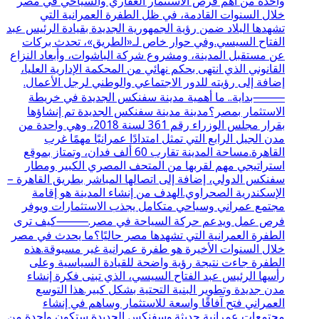
واحدة من أهم فرص الاستثمار العقاري والسياحي في مصر
خلال السنوات القادمة، في ظل الطفرة العمرانية التي
تشهدها البلاد ضمن رؤية الجمهورية الجديدة بقيادة الرئيس عبد
الفتاح السيسي.وفي حوار خاص لـ«الطريق»، تحدث بركات
عن مستقبل المدينة، ومشروع شركة الباشوات، وأبعاد النزاع
القانوني الذي انتهى بحكم نهائي من المحكمة الإدارية العليا،
إضافة إلى رؤيته للدور الاجتماعي والوطني لرجل الأعمال.
⸻بداية.. ما أهمية مدينة سفنكس الجديدة في خريطة
الاستثمار بمصر؟مدينة مدينة سفنكس الجديدة تم إنشاؤها
بقرار مجلس الوزراء رقم 361 لسنة 2018، وهي واحدة من
مدن الجيل الرابع التي تمثل امتدادًا عمرانيًا مهمًا غرب
القاهرة.مساحة المدينة تقارب 60 ألف فدان، وتمتاز بموقع
استراتيجي مهم لقربها من المتحف المصري الكبير ومطار
سفنكس الدولي، إضافة إلى اتصالها المباشر بطريق القاهرة –
الإسكندرية الصحراوي.الهدف من إنشاء المدينة هو إقامة
مجتمع عمراني وسياحي متكامل يجذب الاستثمارات ويوفر
فرص عمل ويدعم حركة السياحة في مصر.⸻كيف ترى
الطفرة العمرانية التي تشهدها مصر حاليًا؟ما يحدث في مصر
خلال السنوات الأخيرة هو طفرة عمرانية غير مسبوقة.هذه
الطفرة جاءت نتيجة رؤية واضحة للقيادة السياسية وعلى
رأسها الرئيس عبد الفتاح السيسي، الذي تبنى فكرة إنشاء
مدن جديدة وتطوير البنية التحتية بشكل كبير.هذا التوسع
العمراني فتح آفاقًا واسعة للاستثمار وساهم في إنشاء
مجتمعات عمرانية حديثة.وسفنكس الجديدة ستكون واحدة من