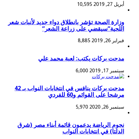
أبريل 27, 2019
10,595
وزارة الصحة تؤشر بانطلاق دواء جديد لأنبات شعر
اللحية”سيقضي على زراعة الشعر”
فبراير 26, 2019
8,885
مدحت بركات يكتب: لعبة محمد علي
سبتمبر 17, 2019
6,000
مدحت بركات ينافس في انتخابات النواب بـ 42
مرشحا على القوائم و60 للفردي
سبتمبر 26, 2020
5,970
نجوم الرياضة يدعمون قائمة أبناء مصر (شرق
الدلتا) في انتخابات النواب