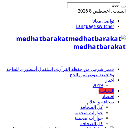
السبت , أغسطس 8 2026
تواصل معانا
Language switcher
medhatbarakat
medhatbarakat
«ممر شرفي من حفظة القرآن».. استقبال أسطوري للحاجة
وفاء بعد عودتها من الحج
اخبار
2019
السياسة
اقتصاد
صحافة و اعلام
كل الصحافة
حوارات صحفية
حوارات صحفية
كل الصحافة