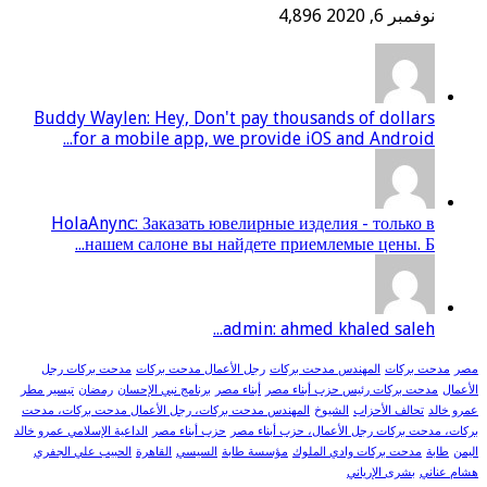
نوفمبر 6, 2020
4,896
Buddy Waylen: Hey, Don't pay thousands of dollars
for a mobile app, we provide iOS and Android...
HolaAnync: Заказать ювелирные изделия - только в
нашем салоне вы найдете приемлемые цены. Б...
admin: ahmed khaled saleh...
مصر
مدحت بركات
المهندس مدحت بركات
رجل الأعمال مدحت بركات
مدحت بركات رجل
الأعمال
مدحت بركات رئيس حزب أبناء مصر
أبناء مصر
برنامج نبي الإحسان
رمضان
تيسير مطر
عمرو خالد
تحالف الأحزاب
الشيوخ
المهندس مدحت بركات، رجل الأعمال مدحت بركات، مدحت
بركات، مدحت بركات رجل الأعمال، حزب أبناء مصر
حزب أبناء مصر
الداعية الإسلامي عمرو خالد
اليمن
طابة
مدحت بركات وادي الملوك
مؤسسة طابة
السيسي
القاهرة
الحبيب علي الجفري
هشام عناني
بشرى الإرياني