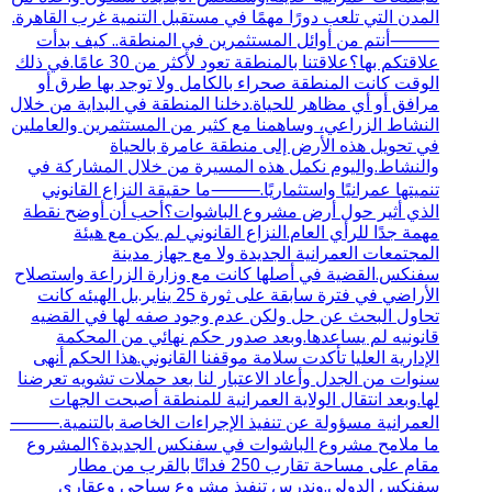
المدن التي تلعب دورًا مهمًا في مستقبل التنمية غرب القاهرة.
⸻أنتم من أوائل المستثمرين في المنطقة.. كيف بدأت
علاقتكم بها؟علاقتنا بالمنطقة تعود لأكثر من 30 عامًا.في ذلك
الوقت كانت المنطقة صحراء بالكامل ولا توجد بها طرق أو
مرافق أو أي مظاهر للحياة.دخلنا المنطقة في البداية من خلال
النشاط الزراعي، وساهمنا مع كثير من المستثمرين والعاملين
في تحويل هذه الأرض إلى منطقة عامرة بالحياة
والنشاط.واليوم نكمل هذه المسيرة من خلال المشاركة في
تنميتها عمرانيًا واستثماريًا.⸻ما حقيقة النزاع القانوني
الذي أثير حول أرض مشروع الباشوات؟أحب أن أوضح نقطة
مهمة جدًا للرأي العام.النزاع القانوني لم يكن مع هيئة
المجتمعات العمرانية الجديدة ولا مع جهاز مدينة
سفنكس.القضية في أصلها كانت مع وزارة الزراعة واستصلاح
الأراضي في فترة سابقة على ثورة 25 يناير.بل الهيئه كانت
تحاول البحث عن حل ولكن عدم وجود صفه لها في القضيه
قانونيه لم يساعدها.وبعد صدور حكم نهائي من المحكمة
الإدارية العليا تأكدت سلامة موقفنا القانوني.هذا الحكم أنهى
سنوات من الجدل وأعاد الاعتبار لنا بعد حملات تشويه تعرضنا
لها.وبعد انتقال الولاية العمرانية للمنطقة أصبحت الجهات
العمرانية مسؤولة عن تنفيذ الإجراءات الخاصة بالتنمية.⸻
ما ملامح مشروع الباشوات في سفنكس الجديدة؟المشروع
مقام على مساحة تقارب 250 فدانًا بالقرب من مطار
سفنكس الدولي.وندرس تنفيذ مشروع سياحي وعقاري