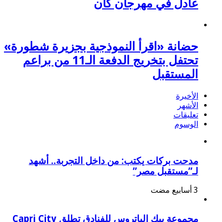
عادل في مهرجان كان
حضانة «اقرأ النموذجية بجزيرة شطورة»
تحتفل بتخريج الدفعة الـ11 من براعم
المستقبل
الأخيرة
الأشهر
تعليقات
الوسوم
مدحت بركات يكتب: من داخل التجربة.. أشهد
لـ”مستقبل مصر”
مجموعة بيك الباتروس للفنادق تطلق Capri City