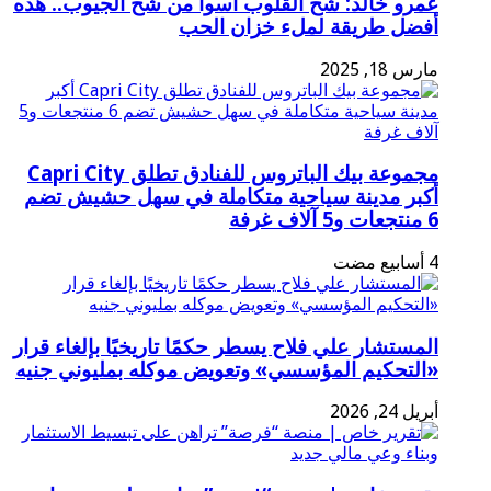
عمرو خالد: شح القلوب أسوأ من شح الجيوب.. هذه
أفضل طريقة لملء خزان الحب
مارس 18, 2025
مجموعة بيك الباتروس للفنادق تطلق Capri City
أكبر مدينة سياحية متكاملة في سهل حشيش تضم
6 منتجعات و5 آلاف غرفة
المستشار علي فلاح يسطر حكمًا تاريخيًا بإلغاء قرار
«التحكيم المؤسسي» وتعويض موكله بمليوني جنيه
أبريل 24, 2026