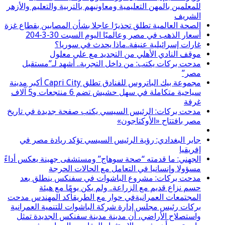
للمعلمين بالمهن التعليمية ومعاونيهم بالتربية والتعليم والأزهر
الشريف
الصحة العالمية تطلق تحذيرًا عاجلا بشأن المصابين بقطاع غزة
أسعار الذهب في مصر وعالميًا اليوم السبت 30-3-204
غارات إسرائيلية عنيفة..ماذا يحدث في سوريا؟
موقف النادي الأهلي من التجديد مع علي معلول
مدحت بركات يكتب: من داخل التجربة.. أشهد لـ”مستقبل
مصر”
مجموعة بيك الباتروس للفنادق تطلق Capri City أكبر مدينة
سياحية متكاملة في سهل حشيش تضم 6 منتجعات و5 آلاف
غرفة
مدحت بركات: الرئيس السيسي يكتب صفحة جديدة في تاريخ
مصر بافتتاح «الأوكتاجون»
جابر البغدادي: رؤية الرئيس السيسي تؤكد ريادة مصر في
إفريقيا
الجهني: ما قدمته “صحة سوهاج” ومستشفى جهينة يعكس أداءً
مسؤولا وإنسانيا في التعامل مع الحالات الحرجة
مدحت بركات: مشروع الباشوات في سفنكس ينطلق بعد
حسم نزاع قديم مع الزراعة.. ولم يكن يومًا مع هيئة
المجتمعات العمرانيةفي حوار مع الطريقأكد المهندس مدحت
بركات رئيس مجلس إدارة شركة الباشوات للتنمية العمرانية
واستصلاح الأراضي، أن مدينة مدينة سفنكس الجديدة تمثل