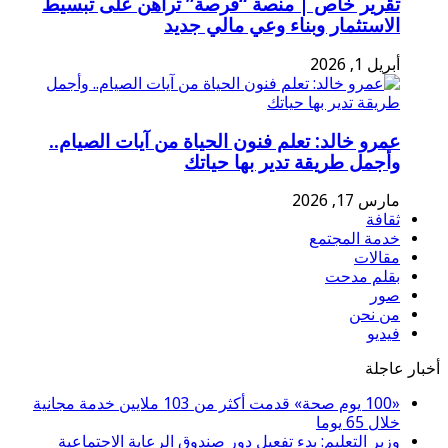
تقرير خاص | منصة “فرصة” تراهن على تبسيط
الاستثمار وبناء وعي مالي جديد
أبريل 1, 2026
عمرو خالد: تعلم فنون الحياة من آيات الصيام..
وأجمل طريقة تدير بها حياتك
مارس 17, 2026
ثقافة
خدمة المجتمع
مقالات
بقلم مدحت
صور
من نحن
فيديو
أخبار عاجلة
«100 يوم صحة» قدمت أكثر من 103 ملايين خدمة مجانية
خلال 65 يوما
وزير التعليم: بدء تفعيل دور صندوق الرعاية الاجتماعية