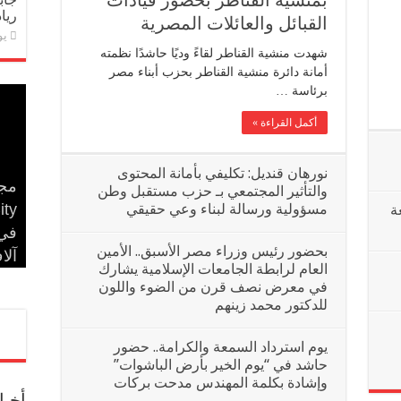
بمنشية القناطر بحضور قيادات
ريا
القبائل والعائلات المصرية
يولي
شهدت منشية القناطر لقاءً وديًا حاشدًا نظمته
أمانة دائرة منشية القناطر بحزب أبناء مصر
برئاسة …
أكمل القراءة »
نورهان قنديل: تكليفي بأمانة المحتوى
مجم
مدح
والتأثير المجتمعي بـ حزب مستقبل وطن
مسؤولية ورسالة لبناء وعي حقيقي
في 
إسل
ة
بحض
مدح
الأ
بحضور رئيس وزراء مصر الأسبق.. الأمين
الم
آلا
حس
عاد
إير
العام لرابطة الجامعات الإسلامية يشارك
في معرض نصف قرن من الضوء واللون
للدكتور محمد زينهم
يوم استرداد السمعة والكرامة.. حضور
حاشد في “يوم الخير بأرض الباشوات”
وإشادة بكلمة المهندس مدحت بركات
أخب