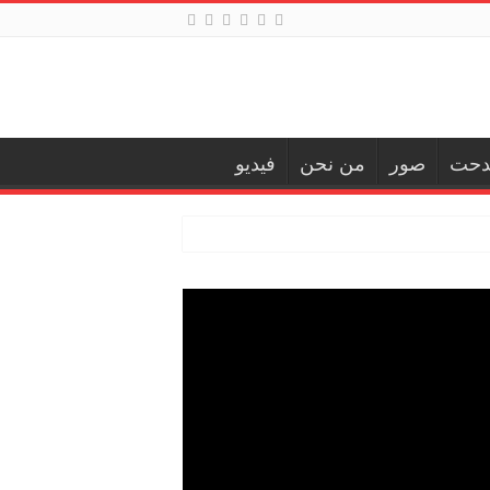
دحت
صور
من نحن
فيديو