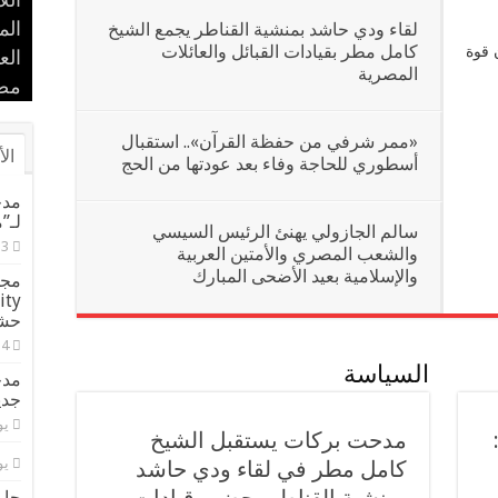
الل
مدح
حضا
في 
إسل
بال
الم
لقاء ودي حاشد بمنشية القناطر يجمع الشيخ
كامل مطر بقيادات القبائل والعائلات
 قوة
بحض
الأ
الع
المصرية
مص
الم
بطل
من 
عاد
«ممر شرفي من حفظة القرآن».. استقبال
الأ
أسطوري للحاجة وفاء بعد عودتها من الحج
مدح
لـ”
سالم الجازولي يهنئ الرئيس السيسي
والشعب المصري والأمتين العربية
والإسلامية بعيد الأضحى المبارك
حشيش تض
السياسة
مدح
جدي
يولي
مدحت بركات يستقبل الشيخ
يولي
كامل مطر في لقاء ودي حاشد
جاب