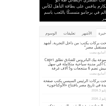
اعب المصري الإيطالي طه أبو
ت بركات يستقبل الشيخ كامل مطر
نة «اقرأ النموذجية بجزيرة
لقاء ودي حاشد بمنشية القناطر
ام حشاد وإبراهيم حشاد يخطفان
علم المصري.. طه أبو المكارم يحسم
كارم ينافس على بطاقة التأهل لكأس
ور قيادات القبائل والعائلات
نظار بتصميم عالمي ارتدته سلمى
شطورة» تحتفل بتخريج الدفعة الـ11
الم في برجامو متمسكًا باللعب باسم
مواجهته الـ 66 في مسيرته بالتعادل أمام
ر
صرية
 إيران
براعم المستقبل
ل في مهرجان كان
خيرة
الأشهر
تعليقات
الوسوم
ت بركات يكتب: من داخل التجربة.. أشهد
مستقبل مصر”
مجموعة بيك الباتروس للفنادق تطلق Capri
City أكبر مدينة سياحية متكاملة في سهل
م 6 منتجعات و5 آلاف غرفة
ت بركات: الرئيس السيسي يكتب صفحة
دة في تاريخ مصر بافتتاح «الأوكتاجون»
و 5, 2026
و 2, 2026
ر البغدادي: رؤية الرئيس السيسي تؤكد