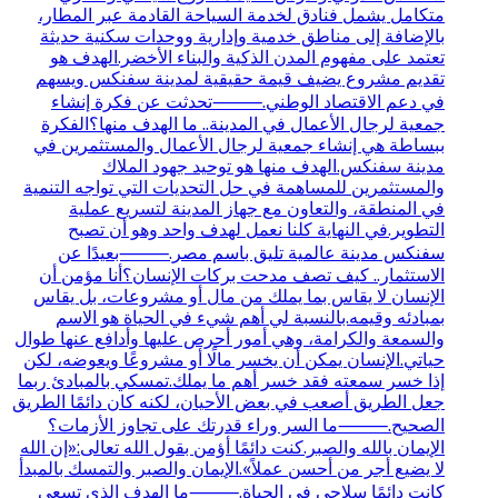
متكامل يشمل فنادق لخدمة السياحة القادمة عبر المطار،
بالإضافة إلى مناطق خدمية وإدارية ووحدات سكنية حديثة
تعتمد على مفهوم المدن الذكية والبناء الأخضر.الهدف هو
تقديم مشروع يضيف قيمة حقيقية لمدينة سفنكس ويسهم
في دعم الاقتصاد الوطني.⸻تحدثت عن فكرة إنشاء
جمعية لرجال الأعمال في المدينة.. ما الهدف منها؟الفكرة
ببساطة هي إنشاء جمعية لرجال الأعمال والمستثمرين في
مدينة سفنكس.الهدف منها هو توحيد جهود الملاك
والمستثمرين للمساهمة في حل التحديات التي تواجه التنمية
في المنطقة، والتعاون مع جهاز المدينة لتسريع عملية
التطوير.في النهاية كلنا نعمل لهدف واحد وهو أن تصبح
سفنكس مدينة عالمية تليق باسم مصر.⸻بعيدًا عن
الاستثمار.. كيف تصف مدحت بركات الإنسان؟أنا مؤمن أن
الإنسان لا يقاس بما يملك من مال أو مشروعات، بل يقاس
بمبادئه وقيمه.بالنسبة لي أهم شيء في الحياة هو الاسم
والسمعة والكرامة، وهي أمور أحرص عليها وأدافع عنها طوال
حياتي.الإنسان يمكن أن يخسر مالًا أو مشروعًا ويعوضه، لكن
إذا خسر سمعته فقد خسر أهم ما يملك.تمسكي بالمبادئ ربما
جعل الطريق أصعب في بعض الأحيان، لكنه كان دائمًا الطريق
الصحيح.⸻ما السر وراء قدرتك على تجاوز الأزمات؟
الإيمان بالله والصبر.كنت دائمًا أؤمن بقول الله تعالى:«إن الله
لا يضيع أجر من أحسن عملاً».الإيمان والصبر والتمسك بالمبدأ
كانت دائمًا سلاحي في الحياة.⸻ما الهدف الذي تسعى