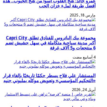
عمرو خالد: شح القلوب أسوأ من شح الجيوب.. هذه
أفضل طريقة لملء خزان الحب
مارس 18, 2025
مجموعة بيك الباتروس للفنادق تطلق Capri City
أكبر مدينة سياحية متكاملة في سهل حشيش تضم
6 منتجعات و5 آلاف غرفة
المستشار علي فلاح يسطر حكمًا تاريخيًا بإلغاء قرار
«التحكيم المؤسسي» وتعويض موكله بمليوني جنيه
أبريل 24, 2026