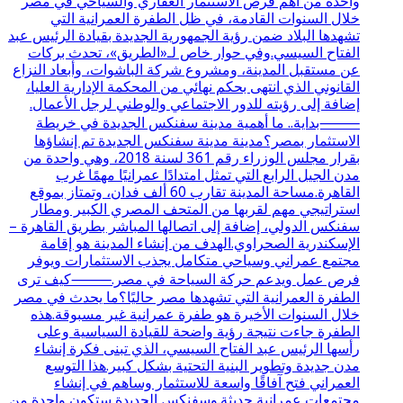
واحدة من أهم فرص الاستثمار العقاري والسياحي في مصر
خلال السنوات القادمة، في ظل الطفرة العمرانية التي
تشهدها البلاد ضمن رؤية الجمهورية الجديدة بقيادة الرئيس عبد
الفتاح السيسي.وفي حوار خاص لـ«الطريق»، تحدث بركات
عن مستقبل المدينة، ومشروع شركة الباشوات، وأبعاد النزاع
القانوني الذي انتهى بحكم نهائي من المحكمة الإدارية العليا،
إضافة إلى رؤيته للدور الاجتماعي والوطني لرجل الأعمال.
⸻بداية.. ما أهمية مدينة سفنكس الجديدة في خريطة
الاستثمار بمصر؟مدينة مدينة سفنكس الجديدة تم إنشاؤها
بقرار مجلس الوزراء رقم 361 لسنة 2018، وهي واحدة من
مدن الجيل الرابع التي تمثل امتدادًا عمرانيًا مهمًا غرب
القاهرة.مساحة المدينة تقارب 60 ألف فدان، وتمتاز بموقع
استراتيجي مهم لقربها من المتحف المصري الكبير ومطار
سفنكس الدولي، إضافة إلى اتصالها المباشر بطريق القاهرة –
الإسكندرية الصحراوي.الهدف من إنشاء المدينة هو إقامة
مجتمع عمراني وسياحي متكامل يجذب الاستثمارات ويوفر
فرص عمل ويدعم حركة السياحة في مصر.⸻كيف ترى
الطفرة العمرانية التي تشهدها مصر حاليًا؟ما يحدث في مصر
خلال السنوات الأخيرة هو طفرة عمرانية غير مسبوقة.هذه
الطفرة جاءت نتيجة رؤية واضحة للقيادة السياسية وعلى
رأسها الرئيس عبد الفتاح السيسي، الذي تبنى فكرة إنشاء
مدن جديدة وتطوير البنية التحتية بشكل كبير.هذا التوسع
العمراني فتح آفاقًا واسعة للاستثمار وساهم في إنشاء
مجتمعات عمرانية حديثة.وسفنكس الجديدة ستكون واحدة من