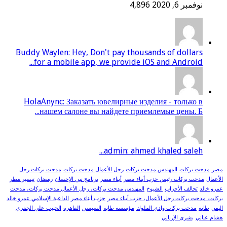
نوفمبر 6, 2020
4,896
Buddy Waylen: Hey, Don't pay thousands of dollars
for a mobile app, we provide iOS and Android...
HolaAnync: Заказать ювелирные изделия - только в
нашем салоне вы найдете приемлемые цены. Б...
admin: ahmed khaled saleh...
مصر
مدحت بركات
المهندس مدحت بركات
رجل الأعمال مدحت بركات
مدحت بركات رجل
الأعمال
مدحت بركات رئيس حزب أبناء مصر
أبناء مصر
برنامج نبي الإحسان
رمضان
تيسير مطر
عمرو خالد
تحالف الأحزاب
الشيوخ
المهندس مدحت بركات، رجل الأعمال مدحت بركات، مدحت
بركات، مدحت بركات رجل الأعمال، حزب أبناء مصر
حزب أبناء مصر
الداعية الإسلامي عمرو خالد
اليمن
طابة
مدحت بركات وادي الملوك
مؤسسة طابة
السيسي
القاهرة
الحبيب علي الجفري
هشام عناني
بشرى الإرياني