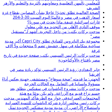
للمعلمين بالمهن التعليمية ومعاونيهم بالتربية والتعليم والأزهر
الشريف
الصحة العالمية تطلق تحذيرًا عاجلا بشأن المصابين بقطاع غزة
أسعار الذهب في مصر وعالميًا اليوم السبت 30-3-204
غارات إسرائيلية عنيفة..ماذا يحدث في سوريا؟
موقف النادي الأهلي من التجديد مع علي معلول
مدحت بركات يكتب: من داخل التجربة.. أشهد لـ”مستقبل
مصر”
مجموعة بيك الباتروس للفنادق تطلق Capri City أكبر مدينة
سياحية متكاملة في سهل حشيش تضم 6 منتجعات و5 آلاف
غرفة
مدحت بركات: الرئيس السيسي يكتب صفحة جديدة في تاريخ
مصر بافتتاح «الأوكتاجون»
جابر البغدادي: رؤية الرئيس السيسي تؤكد ريادة مصر في
إفريقيا
الجهني: ما قدمته “صحة سوهاج” ومستشفى جهينة يعكس أداءً
مسؤولا وإنسانيا في التعامل مع الحالات الحرجة
مدحت بركات: مشروع الباشوات في سفنكس ينطلق بعد
حسم نزاع قديم مع الزراعة.. ولم يكن يومًا مع هيئة
المجتمعات العمرانيةفي حوار مع الطريقأكد المهندس مدحت
بركات رئيس مجلس إدارة شركة الباشوات للتنمية العمرانية
واستصلاح الأراضي، أن مدينة مدينة سفنكس الجديدة تمثل