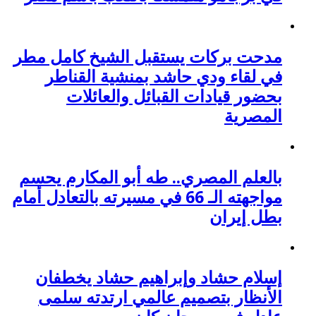
مدحت بركات يستقبل الشيخ كامل مطر
في لقاء ودي حاشد بمنشية القناطر
بحضور قيادات القبائل والعائلات
المصرية
بالعلم المصري.. طه أبو المكارم يحسم
مواجهته الـ 66 في مسيرته بالتعادل أمام
بطل إيران
إسلام حشاد وإبراهيم حشاد يخطفان
الأنظار بتصميم عالمي ارتدته سلمى