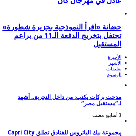
عادل في مهرجان كان
حضانة «اقرأ النموذجية بجزيرة شطورة»
تحتفل بتخريج الدفعة الـ11 من براعم
المستقبل
الأخيرة
الأشهر
تعليقات
الوسوم
مدحت بركات يكتب: من داخل التجربة.. أشهد
لـ”مستقبل مصر”
مجموعة بيك الباتروس للفنادق تطلق Capri City