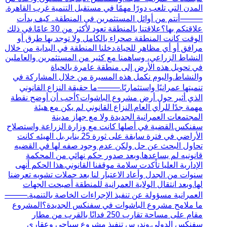
المدن التي تلعب دورًا مهمًا في مستقبل التنمية غرب القاهرة.
⸻أنتم من أوائل المستثمرين في المنطقة.. كيف بدأت
علاقتكم بها؟علاقتنا بالمنطقة تعود لأكثر من 30 عامًا.في ذلك
الوقت كانت المنطقة صحراء بالكامل ولا توجد بها طرق أو
مرافق أو أي مظاهر للحياة.دخلنا المنطقة في البداية من خلال
النشاط الزراعي، وساهمنا مع كثير من المستثمرين والعاملين
في تحويل هذه الأرض إلى منطقة عامرة بالحياة
والنشاط.واليوم نكمل هذه المسيرة من خلال المشاركة في
تنميتها عمرانيًا واستثماريًا.⸻ما حقيقة النزاع القانوني
الذي أثير حول أرض مشروع الباشوات؟أحب أن أوضح نقطة
مهمة جدًا للرأي العام.النزاع القانوني لم يكن مع هيئة
المجتمعات العمرانية الجديدة ولا مع جهاز مدينة
سفنكس.القضية في أصلها كانت مع وزارة الزراعة واستصلاح
الأراضي في فترة سابقة على ثورة 25 يناير.بل الهيئه كانت
تحاول البحث عن حل ولكن عدم وجود صفه لها في القضيه
قانونيه لم يساعدها.وبعد صدور حكم نهائي من المحكمة
الإدارية العليا تأكدت سلامة موقفنا القانوني.هذا الحكم أنهى
سنوات من الجدل وأعاد الاعتبار لنا بعد حملات تشويه تعرضنا
لها.وبعد انتقال الولاية العمرانية للمنطقة أصبحت الجهات
العمرانية مسؤولة عن تنفيذ الإجراءات الخاصة بالتنمية.⸻
ما ملامح مشروع الباشوات في سفنكس الجديدة؟المشروع
مقام على مساحة تقارب 250 فدانًا بالقرب من مطار
سفنكس الدولي.وندرس تنفيذ مشروع سياحي وعقاري