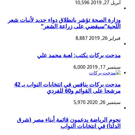
أبريل 27, 2019
10,596
وزارة الصحة تؤشر بانطلاق دواء جديد لأنبات شعر
اللحية”سيقضي على زراعة الشعر”
فبراير 26, 2019
8,887
مدحت بركات يكتب: لعبة محمد علي
سبتمبر 17, 2019
6,000
مدحت بركات ينافس في انتخابات النواب بـ 42
مرشحا على القوائم و60 للفردي
سبتمبر 26, 2020
5,970
نجوم الرياضة يدعمون قائمة أبناء مصر (شرق
الدلتا) في انتخابات النواب