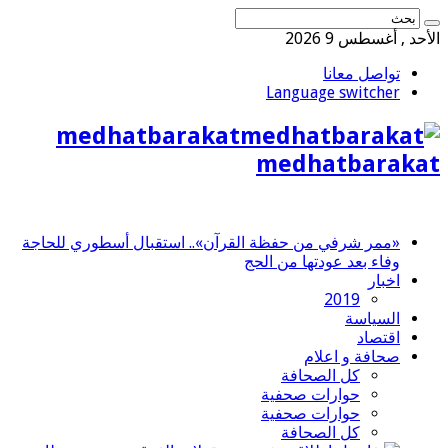
الأحد , أغسطس 9 2026
تواصل معانا
Language switcher
medhatbarakat
medhatbarakat
«ممر شرفي من حفظة القرآن».. استقبال أسطوري للحاجة
وفاء بعد عودتها من الحج
اخبار
2019
السياسة
اقتصاد
صحافة و اعلام
كل الصحافة
حوارات صحفية
حوارات صحفية
كل الصحافة