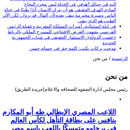
إليه في حياتك؟هدفي في الحياة ليس مجرد النجاح
المادي.الهدف الحقيقي هو أن يترك الإنسان أثرًا طيبًا في حياة
الناس وسيرة محترمة تبقى بعده.لأن المال قد يزول، لكن الأثر
الطيب هو الذي يبقى.
في ليلة استثنائية.. أميرات المملكة المغربية وعقيلة الرئيس
الفرنسي يشهدن العرض الافتتاحي للمسرح الملكي بالرباط
«عصب الدولة».. الاستثمار الحقيقي في شباب الجمهورية
الجديدة
مدحت بركات يكتب: كلمة حق في حسام حسن
الرئيسية
/
من نحن
من نحن
رئيس مجلس ادارة الصفوه للصحافه والاعلام{جريدة الطريق}
اللاعب المصري الإيطالي طه أبو المكارم
ينافس على بطاقة التأهل لكأس العالم
في برجامو متمسكًا باللعب باسم مصر