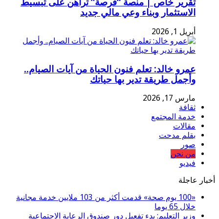
تقرير خاص | منصة “فرصة” تراهن على تبسيط
الاستثمار وبناء وعي مالي جديد
أبريل 1, 2026
عمرو خالد: تعلم فنون الحياة من آيات الصيام..
وأجمل طريقة تدير بها حياتك
مارس 17, 2026
ثقافة
خدمة المجتمع
مقالات
بقلم مدحت
صور
من نحن
فيديو
أخبار عاجلة
«100 يوم صحة» قدمت أكثر من 103 ملايين خدمة مجانية
خلال 65 يوما
وزير التعليم: بدء تفعيل دور صندوق الرعاية الاجتماعية