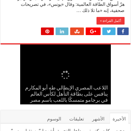
هزّ أسواق الطاقة العالمية: وقال «يونس»، في تصريحات
صحفية، إنه «ما تلا ذلك …
أكمل القراءة »
إسلام حشاد وإبراهيم حشاد يخطفان
بالعلم المصري.. طه أبو المكارم يحسم
حضانة «اقرأ النموذجية بجزيرة شطورة»
مدحت بركات يستقبل الشيخ كامل مطر
اللاعب المصري الإيطالي طه أبو المكارم
في لقاء ودي حاشد بمنشية القناطر
تحتفل بتخريج الدفعة الـ11 من براعم
ينافس على بطاقة التأهل لكأس العالم
مواجهته الـ 66 في مسيرته بالتعادل أمام
الأنظار بتصميم عالمي ارتدته سلمى عادل
المستقبل
بطل إيران
في مهرجان كان
في برجامو متمسكًا باللعب باسم مصر
بحضور قيادات القبائل والعائلات المصرية
الأخيرة
الأشهر
تعليقات
الوسوم
مدحت بركات يكتب: من داخل التجربة.. أشهد لـ”مستقبل مصر”