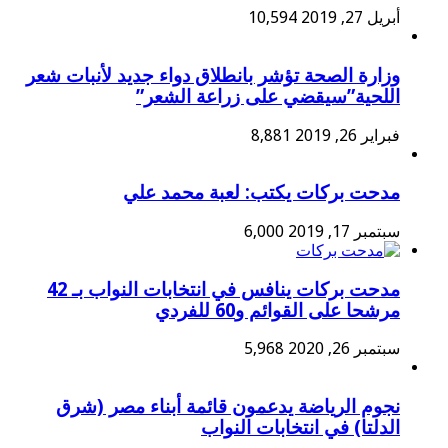
أبريل 27, 2019
10,594
وزارة الصحة تؤشر بانطلاق دواء جديد لأنبات شعر
اللحية”سيقضي على زراعة الشعر”
فبراير 26, 2019
8,881
مدحت بركات يكتب: لعبة محمد علي
سبتمبر 17, 2019
6,000
مدحت بركات ينافس في انتخابات النواب بـ 42
مرشحا على القوائم و60 للفردي
سبتمبر 26, 2020
5,968
نجوم الرياضة يدعمون قائمة أبناء مصر (شرق
الدلتا) في انتخابات النواب