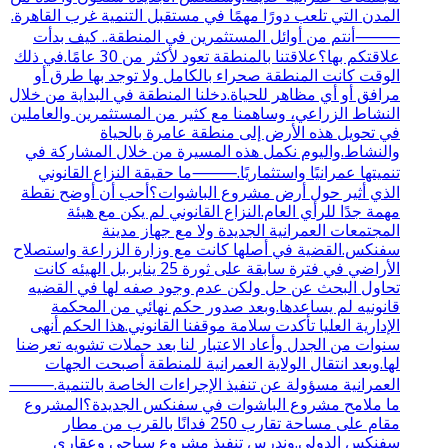
المدن التي تلعب دورًا مهمًا في مستقبل التنمية غرب القاهرة.
⸻أنتم من أوائل المستثمرين في المنطقة.. كيف بدأت
علاقتكم بها؟علاقتنا بالمنطقة تعود لأكثر من 30 عامًا.في ذلك
الوقت كانت المنطقة صحراء بالكامل ولا توجد بها طرق أو
مرافق أو أي مظاهر للحياة.دخلنا المنطقة في البداية من خلال
النشاط الزراعي، وساهمنا مع كثير من المستثمرين والعاملين
في تحويل هذه الأرض إلى منطقة عامرة بالحياة
والنشاط.واليوم نكمل هذه المسيرة من خلال المشاركة في
تنميتها عمرانيًا واستثماريًا.⸻ما حقيقة النزاع القانوني
الذي أثير حول أرض مشروع الباشوات؟أحب أن أوضح نقطة
مهمة جدًا للرأي العام.النزاع القانوني لم يكن مع هيئة
المجتمعات العمرانية الجديدة ولا مع جهاز مدينة
سفنكس.القضية في أصلها كانت مع وزارة الزراعة واستصلاح
الأراضي في فترة سابقة على ثورة 25 يناير.بل الهيئه كانت
تحاول البحث عن حل ولكن عدم وجود صفه لها في القضيه
قانونيه لم يساعدها.وبعد صدور حكم نهائي من المحكمة
الإدارية العليا تأكدت سلامة موقفنا القانوني.هذا الحكم أنهى
سنوات من الجدل وأعاد الاعتبار لنا بعد حملات تشويه تعرضنا
لها.وبعد انتقال الولاية العمرانية للمنطقة أصبحت الجهات
العمرانية مسؤولة عن تنفيذ الإجراءات الخاصة بالتنمية.⸻
ما ملامح مشروع الباشوات في سفنكس الجديدة؟المشروع
مقام على مساحة تقارب 250 فدانًا بالقرب من مطار
سفنكس الدولي.وندرس تنفيذ مشروع سياحي وعقاري