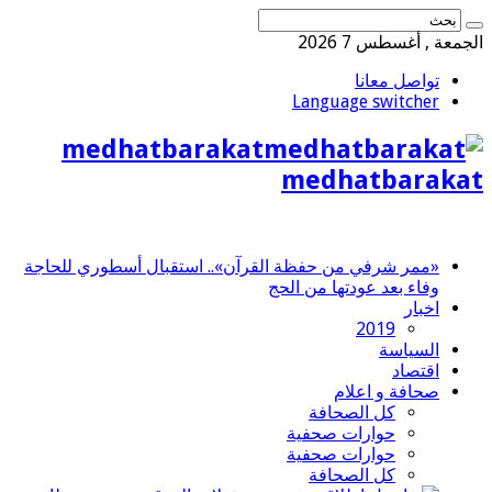
الجمعة , أغسطس 7 2026
تواصل معانا
Language switcher
medhatbarakat
medhatbarakat
«ممر شرفي من حفظة القرآن».. استقبال أسطوري للحاجة
وفاء بعد عودتها من الحج
اخبار
2019
السياسة
اقتصاد
صحافة و اعلام
كل الصحافة
حوارات صحفية
حوارات صحفية
كل الصحافة