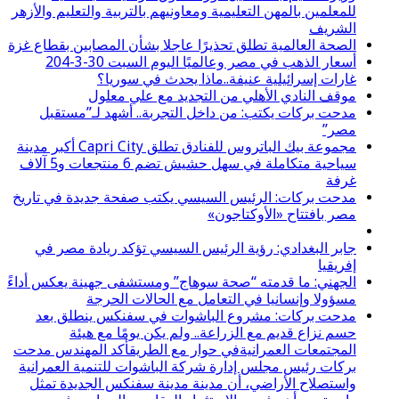
للمعلمين بالمهن التعليمية ومعاونيهم بالتربية والتعليم والأزهر
الشريف
الصحة العالمية تطلق تحذيرًا عاجلا بشأن المصابين بقطاع غزة
أسعار الذهب في مصر وعالميًا اليوم السبت 30-3-204
غارات إسرائيلية عنيفة..ماذا يحدث في سوريا؟
موقف النادي الأهلي من التجديد مع علي معلول
مدحت بركات يكتب: من داخل التجربة.. أشهد لـ”مستقبل
مصر”
مجموعة بيك الباتروس للفنادق تطلق Capri City أكبر مدينة
سياحية متكاملة في سهل حشيش تضم 6 منتجعات و5 آلاف
غرفة
مدحت بركات: الرئيس السيسي يكتب صفحة جديدة في تاريخ
مصر بافتتاح «الأوكتاجون»
جابر البغدادي: رؤية الرئيس السيسي تؤكد ريادة مصر في
إفريقيا
الجهني: ما قدمته “صحة سوهاج” ومستشفى جهينة يعكس أداءً
مسؤولا وإنسانيا في التعامل مع الحالات الحرجة
مدحت بركات: مشروع الباشوات في سفنكس ينطلق بعد
حسم نزاع قديم مع الزراعة.. ولم يكن يومًا مع هيئة
المجتمعات العمرانيةفي حوار مع الطريقأكد المهندس مدحت
بركات رئيس مجلس إدارة شركة الباشوات للتنمية العمرانية
واستصلاح الأراضي، أن مدينة مدينة سفنكس الجديدة تمثل