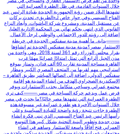
واحدة من أهم فرص الاستثمار العقاري والسياحي في مصر
خلال السنوات القادمة، في ظل الطفرة العمرانية التي
تشهدها البلاد ضمن رؤية الجمهورية الجديدة بقيادة الرئيس عبد
الفتاح السيسي.وفي حوار خاص لـ«الطريق»، تحدث بركات
عن مستقبل المدينة، ومشروع شركة الباشوات، وأبعاد النزاع
القانوني الذي انتهى بحكم نهائي من المحكمة الإدارية العليا،
إضافة إلى رؤيته للدور الاجتماعي والوطني لرجل الأعمال.
⸻بداية.. ما أهمية مدينة سفنكس الجديدة في خريطة
الاستثمار بمصر؟مدينة مدينة سفنكس الجديدة تم إنشاؤها
بقرار مجلس الوزراء رقم 361 لسنة 2018، وهي واحدة من
مدن الجيل الرابع التي تمثل امتدادًا عمرانيًا مهمًا غرب
القاهرة.مساحة المدينة تقارب 60 ألف فدان، وتمتاز بموقع
استراتيجي مهم لقربها من المتحف المصري الكبير ومطار
سفنكس الدولي، إضافة إلى اتصالها المباشر بطريق القاهرة –
الإسكندرية الصحراوي.الهدف من إنشاء المدينة هو إقامة
مجتمع عمراني وسياحي متكامل يجذب الاستثمارات ويوفر
فرص عمل ويدعم حركة السياحة في مصر.⸻كيف ترى
الطفرة العمرانية التي تشهدها مصر حاليًا؟ما يحدث في مصر
خلال السنوات الأخيرة هو طفرة عمرانية غير مسبوقة.هذه
الطفرة جاءت نتيجة رؤية واضحة للقيادة السياسية وعلى
رأسها الرئيس عبد الفتاح السيسي، الذي تبنى فكرة إنشاء
مدن جديدة وتطوير البنية التحتية بشكل كبير.هذا التوسع
العمراني فتح آفاقًا واسعة للاستثمار وساهم في إنشاء
مجتمعات عمرانية حديثة.وسفنكس الجديدة ستكون واحدة من