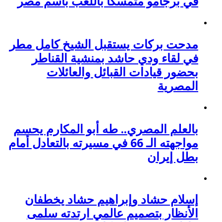
في برجامو متمسكًا باللعب باسم مصر
مدحت بركات يستقبل الشيخ كامل مطر
في لقاء ودي حاشد بمنشية القناطر
بحضور قيادات القبائل والعائلات
المصرية
بالعلم المصري.. طه أبو المكارم يحسم
مواجهته الـ 66 في مسيرته بالتعادل أمام
بطل إيران
إسلام حشاد وإبراهيم حشاد يخطفان
الأنظار بتصميم عالمي ارتدته سلمى