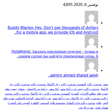
نوفمبر 6, 2020
4,895
Buddy Waylen: Hey, Don't pay thousands of dollars
for a mobile app, we provide iOS and Android...
HolaAnync: Заказать ювелирные изделия - только в
нашем салоне вы найдете приемлемые цены. Б...
admin: ahmed khaled saleh...
مصر
مدحت بركات
المهندس مدحت بركات
رجل الأعمال مدحت بركات
مدحت بركات رجل
الأعمال
مدحت بركات رئيس حزب أبناء مصر
أبناء مصر
برنامج نبي الإحسان
رمضان
تيسير مطر
عمرو خالد
تحالف الأحزاب
الشيوخ
المهندس مدحت بركات، رجل الأعمال مدحت بركات، مدحت
بركات، مدحت بركات رجل الأعمال، حزب أبناء مصر
حزب أبناء مصر
الداعية الإسلامي عمرو خالد
اليمن
طابة
مدحت بركات وادي الملوك
مؤسسة طابة
السيسي
القاهرة
الحبيب علي الجفري
هشام عناني
بشرى الإرياني