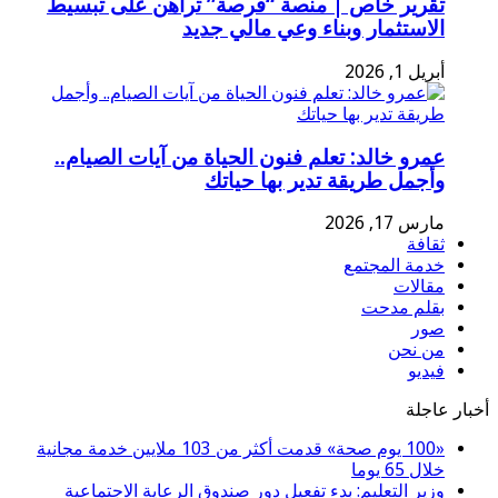
تقرير خاص | منصة “فرصة” تراهن على تبسيط
الاستثمار وبناء وعي مالي جديد
أبريل 1, 2026
عمرو خالد: تعلم فنون الحياة من آيات الصيام..
وأجمل طريقة تدير بها حياتك
مارس 17, 2026
ثقافة
خدمة المجتمع
مقالات
بقلم مدحت
صور
من نحن
فيديو
أخبار عاجلة
«100 يوم صحة» قدمت أكثر من 103 ملايين خدمة مجانية
خلال 65 يوما
وزير التعليم: بدء تفعيل دور صندوق الرعاية الاجتماعية