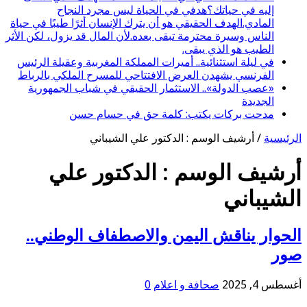
إليه في حياتك؟هدفي في الحياة ليس مجرد النجاح
المادي.الهدف الحقيقي هو أن يترك الإنسان أثرًا طيبًا في حياة
الناس وسيرة محترمة تبقى بعده.لأن المال قد يزول، لكن الأثر
الطيب هو الذي يبقى.
في ليلة استثنائية.. أميرات المملكة المغربية وعقيلة الرئيس
الفرنسي يشهدن العرض الافتتاحي للمسرح الملكي بالرباط
«عصب الدولة».. الاستثمار الحقيقي في شباب الجمهورية
الجديدة
مدحت بركات يكتب: كلمة حق في حسام حسن
الرئيسية
/
أرشيف الوسم : الدكتور علي الشيباني
أرشيف الوسم :
الدكتور علي
الشيباني
الحوار يناقش اليمن والاصطفاف الوطني..
صور
أغسطس 4, 2025
صحافة و اعلام
0