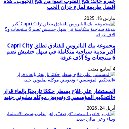
عمرو خالد: شح القلوب أسوأ من شح الجيوب.. هذه
أفضل طريقة لملء خزان الحب
مارس 18, 2025
مجموعة بيك الباتروس للفنادق تطلق Capri City
أكبر مدينة سياحية متكاملة في سهل حشيش تضم
6 منتجعات و5 آلاف غرفة
المستشار علي فلاح يسطر حكمًا تاريخيًا بإلغاء قرار
«التحكيم المؤسسي» وتعويض موكله بمليوني جنيه
أبريل 24, 2026