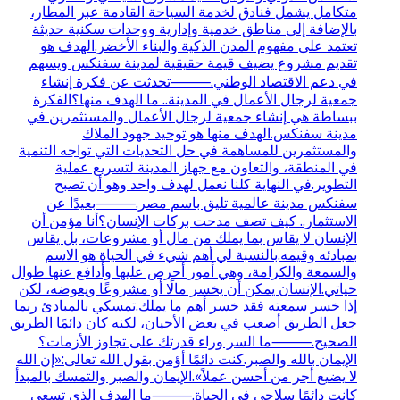
متكامل يشمل فنادق لخدمة السياحة القادمة عبر المطار،
بالإضافة إلى مناطق خدمية وإدارية ووحدات سكنية حديثة
تعتمد على مفهوم المدن الذكية والبناء الأخضر.الهدف هو
تقديم مشروع يضيف قيمة حقيقية لمدينة سفنكس ويسهم
في دعم الاقتصاد الوطني.⸻تحدثت عن فكرة إنشاء
جمعية لرجال الأعمال في المدينة.. ما الهدف منها؟الفكرة
ببساطة هي إنشاء جمعية لرجال الأعمال والمستثمرين في
مدينة سفنكس.الهدف منها هو توحيد جهود الملاك
والمستثمرين للمساهمة في حل التحديات التي تواجه التنمية
في المنطقة، والتعاون مع جهاز المدينة لتسريع عملية
التطوير.في النهاية كلنا نعمل لهدف واحد وهو أن تصبح
سفنكس مدينة عالمية تليق باسم مصر.⸻بعيدًا عن
الاستثمار.. كيف تصف مدحت بركات الإنسان؟أنا مؤمن أن
الإنسان لا يقاس بما يملك من مال أو مشروعات، بل يقاس
بمبادئه وقيمه.بالنسبة لي أهم شيء في الحياة هو الاسم
والسمعة والكرامة، وهي أمور أحرص عليها وأدافع عنها طوال
حياتي.الإنسان يمكن أن يخسر مالًا أو مشروعًا ويعوضه، لكن
إذا خسر سمعته فقد خسر أهم ما يملك.تمسكي بالمبادئ ربما
جعل الطريق أصعب في بعض الأحيان، لكنه كان دائمًا الطريق
الصحيح.⸻ما السر وراء قدرتك على تجاوز الأزمات؟
الإيمان بالله والصبر.كنت دائمًا أؤمن بقول الله تعالى:«إن الله
لا يضيع أجر من أحسن عملاً».الإيمان والصبر والتمسك بالمبدأ
كانت دائمًا سلاحي في الحياة.⸻ما الهدف الذي تسعى