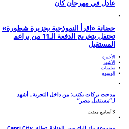
عادل في مهرجان كان
حضانة «اقرأ النموذجية بجزيرة شطورة»
تحتفل بتخريج الدفعة الـ11 من براعم
المستقبل
الأخيرة
الأشهر
تعليقات
الوسوم
مدحت بركات يكتب: من داخل التجربة.. أشهد
لـ”مستقبل مصر”
مجموعة بيك الباتروس للفنادق تطلق Capri City