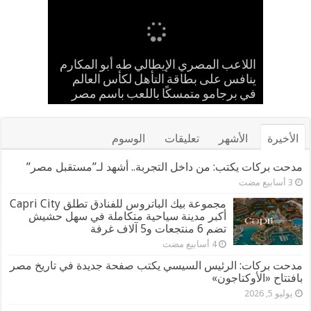
إسلام حشاد وإبراهيم حشاد يخطفان
بالعلم المصري.. طه أبو المكارم يحسم
حضانة «اقرأ النموذجية بجزيرة شطورة»
مدحت بركات يستقبل الشيخ كامل مطر
اللاعب المصري الإيطالي طه أبو المكارم
في لقاء ودي حاشد بمنشية القناطر
تحتفل بتخريج الدفعة الـ11 من براعم
ينافس على بطاقة التأهل لكأس العالم
مواجهته الـ 66 في مسيرته بالتعادل أمام
الأنظار بتصميم عالمي ارتدته سلمى عادل
المستقبل
بطل إيران
في مهرجان كان
في برجامو متمسكًا باللعب باسم مصر
بحضور قيادات القبائل والعائلات المصرية
الأخيرة
الأشهر
تعليقات
الوسوم
مدحت بركات يكتب: من داخل التجربة.. أشهد لـ”مستقبل مصر”
مجموعة بيك الباتروس للفنادق تطلق Capri City
أكبر مدينة سياحية متكاملة في سهل حشيش
تضم 6 منتجعات و5 آلاف غرفة
مدحت بركات: الرئيس السيسي يكتب صفحة جديدة في تاريخ مصر
بافتتاح «الأوكتاجون»
يوليو 5, 2026