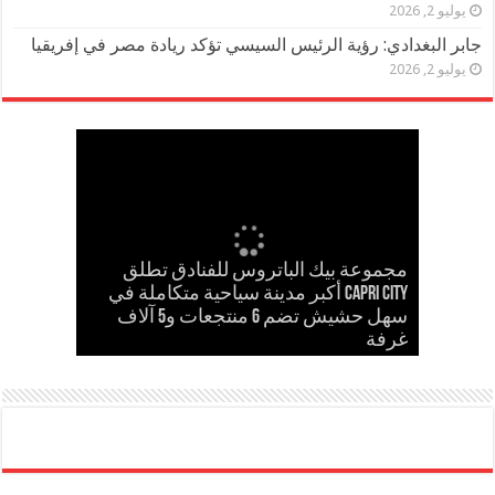
يوليو 2, 2026
جابر البغدادي: رؤية الرئيس السيسي تؤكد ريادة مصر في إفريقيا
يوليو 2, 2026
مجموعة بيك الباتروس للفنادق تطلق
إسلام حشاد وإبراهيم حشاد يخطفان
Capri City أكبر مدينة سياحية متكاملة في
مدحت بركات يستقبل الشيخ كامل مطر
في لقاء ودي حاشد بمنشية القناطر
Cinema Track أول منصة رقمية لرصد
سهل حشيش تضم 6 منتجعات و5 آلاف
مدحت بركات يكتب: كلمة حق في حسام
الأنظار بتصميم عالمي ارتدته سلمى عادل
غرفة
حسن
في مهرجان كان
إيرادات السينما المصرية
بحضور قيادات القبائل والعائلات المصرية