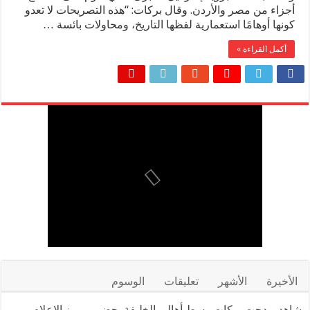
أجزاء من مصر والأردن. وقال بركات: “هذه التصريحات لا تعدو
مدحت بركات: الرئيس السيسي يكتب صفحة جديدة في تاريخ مصر بافت
كونها أوهامًا استعمارية لفظها التاريخ، ومحاولات بائسة …
جابر البغدادي: رؤية الرئيس السيسي تؤكد ريادة مصر في إفريقيا
أكمل القراءة »
الجهني: ما قدمته “صحة سوهاج” ومستشفى جهينة يعكس أداءً مسؤولا و
مدحت بركات: مشروع الباشوات في سفنكس ينطلق بعد حسم نزاع قديم مع الزراعة.. ولم يكن يومًا مع هيئة المجتمعات العمرانيةفي حوار مع الطريقأكد المهندس مدحت بركات رئيس مجلس إدارة شركة الباشوات للتنمية العمرانية واستصلاح الأراضي، أن مدينة مدينة سفنكس الجديدة تمثل واحدة من أهم فرص الاستثمار العقاري والسياحي في مصر خلال السنوات القادمة، في ظل ا
في ليلة استثنائية.. أميرات المملكة المغربية وعقيلة الرئيس الفرنس
«عصب الدولة».. الاستثمار الحقيقي في شباب الجمهورية الجديدة
مدحت بركات يكتب: كلمة حق في حسام حسن
الأخيرة
الأشهر
تعليقات
الوسوم
شاهد..مدحت بركات وسط أهالي الخليفة بحضور رموز الإعلام