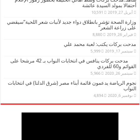
أحتفالا بمولد السيدة عائشة
أبريل 27, 2019
10,591
وزارة الصحة تؤشر بانطلاق دواء جديد لأنبات شعر اللحية”سيقضي
على زراعة الشعر”
فبراير 26, 2019
8,880
مدحت بركات يكتب: لعبة محمد علي
سبتمبر 17, 2019
5,999
مدحت بركات ينافس في انتخابات النواب بـ 42 مرشحا على
القوائم و60 للفردي
سبتمبر 26, 2020
5,966
نجوم الرياضة يدعمون قائمة أبناء مصر (شرق الدلتا) في انتخابات
النواب
نوفمبر 6, 2020
4,894