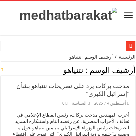
«100 يوم صحة» قدمت أكثر من 103 ملايين خدمة مجانية خلال 65 يوما
الرئيسية
/
أرشيف الوسم : نتنياهو
وزير التعليم: بدء تفعيل دور صندوق الرعاية الاجتماعية للمعلمين بالمهن
أرشيف الوسم :
نتنياهو
الصحة العالمية تطلق تحذيرًا عاجلا بشأن المصابين بقطاع غزة
مدحت بركات يرد على تصريحات نتنياهو بشأن
أسعار الذهب في مصر وعالميًا اليوم السبت 30-3-204
“إسرائيل الكبرى”
غارات إسرائيلية عنيفة..ماذا يحدث في سوريا؟
أغسطس 14, 2025
السياسة
0
موقف النادي الأهلي من التجديد مع علي معلول
أعرب المهندس مدحت بركات، رئيس القطاع الإعلامي في
مدحت بركات يكتب: من داخل التجربة.. أشهد لـ”مستقبل مصر”
تحالف الأحزاب المصرية، عن رفضه التام واستنكاره الشديد
لتصريحات رئيس الوزراء الإسرائيلي بنيامين نتنياهو حول ما
مجموعة بيك الباتروس للفنادق تطلق Capri City أكبر مدينة سياحية متكاملة في سهل حشيش تضم 6 منتجعات و5 آلاف غرفة
وصفه بـ”حلمه برؤية إسرائيل الكبرى” التي تقوم على اقتطاع