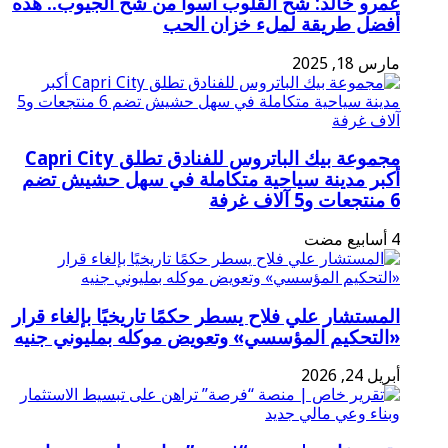
عمرو خالد: شح القلوب أسوأ من شح الجيوب.. هذه
أفضل طريقة لملء خزان الحب
مارس 18, 2025
مجموعة بيك الباتروس للفنادق تطلق Capri City
أكبر مدينة سياحية متكاملة في سهل حشيش تضم
6 منتجعات و5 آلاف غرفة
المستشار علي فلاح يسطر حكمًا تاريخيًا بإلغاء قرار
«التحكيم المؤسسي» وتعويض موكله بمليوني جنيه
أبريل 24, 2026