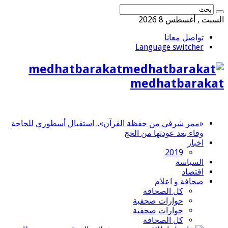
السبت , أغسطس 8 2026
تواصل معانا
Language switcher
medhatbarakat
medhatbarakat
«ممر شرفي من حفظة القرآن».. استقبال أسطوري للحاجة
وفاء بعد عودتها من الحج
اخبار
2019
السياسة
اقتصاد
صحافة و اعلام
كل الصحافة
حوارات صحفية
حوارات صحفية
كل الصحافة