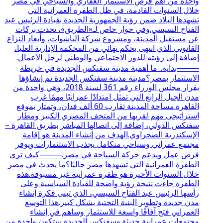
واحدة من أهم فرص الاستثمار العقاري والسياحي في مصر
خلال السنوات القادمة، في ظل الطفرة العمرانية التي
تشهدها البلاد ضمن رؤية الجمهورية الجديدة بقيادة الرئيس عبد
الفتاح السيسي.وفي حوار خاص لـ«الطريق»، تحدث بركات
عن مستقبل المدينة، ومشروع شركة الباشوات، وأبعاد النزاع
القانوني الذي انتهى بحكم نهائي من المحكمة الإدارية العليا،
إضافة إلى رؤيته للدور الاجتماعي والوطني لرجل الأعمال.
⸻بداية.. ما أهمية مدينة سفنكس الجديدة في خريطة
الاستثمار بمصر؟مدينة مدينة سفنكس الجديدة تم إنشاؤها
بقرار مجلس الوزراء رقم 361 لسنة 2018، وهي واحدة من
مدن الجيل الرابع التي تمثل امتدادًا عمرانيًا مهمًا غرب
القاهرة.مساحة المدينة تقارب 60 ألف فدان، وتمتاز بموقع
استراتيجي مهم لقربها من المتحف المصري الكبير ومطار
سفنكس الدولي، إضافة إلى اتصالها المباشر بطريق القاهرة –
الإسكندرية الصحراوي.الهدف من إنشاء المدينة هو إقامة
مجتمع عمراني وسياحي متكامل يجذب الاستثمارات ويوفر
فرص عمل ويدعم حركة السياحة في مصر.⸻كيف ترى
الطفرة العمرانية التي تشهدها مصر حاليًا؟ما يحدث في مصر
خلال السنوات الأخيرة هو طفرة عمرانية غير مسبوقة.هذه
الطفرة جاءت نتيجة رؤية واضحة للقيادة السياسية وعلى
رأسها الرئيس عبد الفتاح السيسي، الذي تبنى فكرة إنشاء
مدن جديدة وتطوير البنية التحتية بشكل كبير.هذا التوسع
العمراني فتح آفاقًا واسعة للاستثمار وساهم في إنشاء
مجتمعات عمرانية حديثة.وسفنكس الجديدة ستكون واحدة من