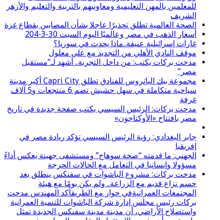
للمعلمين بالمهن التعليمية ومعاونيهم بالتربية والتعليم والأزهر
الشريف
الصحة العالمية تطلق تحذيرًا عاجلا بشأن المصابين بقطاع غزة
أسعار الذهب في مصر وعالميًا اليوم السبت 30-3-204
غارات إسرائيلية عنيفة..ماذا يحدث في سوريا؟
موقف النادي الأهلي من التجديد مع علي معلول
مدحت بركات يكتب: من داخل التجربة.. أشهد لـ”مستقبل
مصر”
مجموعة بيك الباتروس للفنادق تطلق Capri City أكبر مدينة
سياحية متكاملة في سهل حشيش تضم 6 منتجعات و5 آلاف
غرفة
مدحت بركات: الرئيس السيسي يكتب صفحة جديدة في تاريخ
مصر بافتتاح «الأوكتاجون»
جابر البغدادي: رؤية الرئيس السيسي تؤكد ريادة مصر في
إفريقيا
الجهني: ما قدمته “صحة سوهاج” ومستشفى جهينة يعكس أداءً
مسؤولا وإنسانيا في التعامل مع الحالات الحرجة
مدحت بركات: مشروع الباشوات في سفنكس ينطلق بعد
حسم نزاع قديم مع الزراعة.. ولم يكن يومًا مع هيئة
المجتمعات العمرانيةفي حوار مع الطريقأكد المهندس مدحت
بركات رئيس مجلس إدارة شركة الباشوات للتنمية العمرانية
واستصلاح الأراضي، أن مدينة مدينة سفنكس الجديدة تمثل