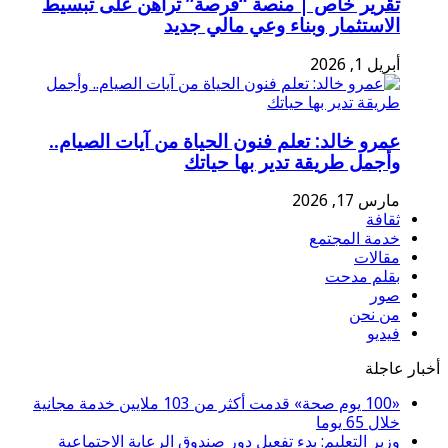
تقرير خاص | منصة “فرصة” تراهن على تبسيط
الاستثمار وبناء وعي مالي جديد
أبريل 1, 2026
عمرو خالد: تعلم فنون الحياة من آيات الصيام..
وأجمل طريقة تدير بها حياتك
مارس 17, 2026
ثقافة
خدمة المجتمع
مقالات
بقلم مدحت
صور
من نحن
فيديو
أخبار عاجلة
«100 يوم صحة» قدمت أكثر من 103 ملايين خدمة مجانية
خلال 65 يوما
وزير التعليم: بدء تفعيل دور صندوق الرعاية الاجتماعية