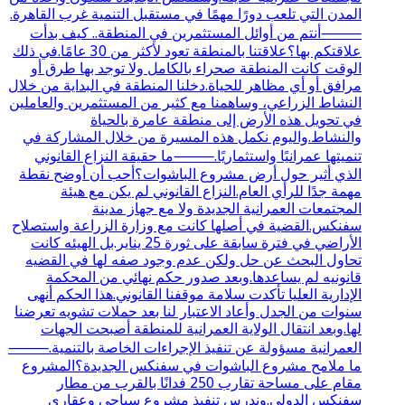
المدن التي تلعب دورًا مهمًا في مستقبل التنمية غرب القاهرة.
⸻أنتم من أوائل المستثمرين في المنطقة.. كيف بدأت
علاقتكم بها؟علاقتنا بالمنطقة تعود لأكثر من 30 عامًا.في ذلك
الوقت كانت المنطقة صحراء بالكامل ولا توجد بها طرق أو
مرافق أو أي مظاهر للحياة.دخلنا المنطقة في البداية من خلال
النشاط الزراعي، وساهمنا مع كثير من المستثمرين والعاملين
في تحويل هذه الأرض إلى منطقة عامرة بالحياة
والنشاط.واليوم نكمل هذه المسيرة من خلال المشاركة في
تنميتها عمرانيًا واستثماريًا.⸻ما حقيقة النزاع القانوني
الذي أثير حول أرض مشروع الباشوات؟أحب أن أوضح نقطة
مهمة جدًا للرأي العام.النزاع القانوني لم يكن مع هيئة
المجتمعات العمرانية الجديدة ولا مع جهاز مدينة
سفنكس.القضية في أصلها كانت مع وزارة الزراعة واستصلاح
الأراضي في فترة سابقة على ثورة 25 يناير.بل الهيئه كانت
تحاول البحث عن حل ولكن عدم وجود صفه لها في القضيه
قانونيه لم يساعدها.وبعد صدور حكم نهائي من المحكمة
الإدارية العليا تأكدت سلامة موقفنا القانوني.هذا الحكم أنهى
سنوات من الجدل وأعاد الاعتبار لنا بعد حملات تشويه تعرضنا
لها.وبعد انتقال الولاية العمرانية للمنطقة أصبحت الجهات
العمرانية مسؤولة عن تنفيذ الإجراءات الخاصة بالتنمية.⸻
ما ملامح مشروع الباشوات في سفنكس الجديدة؟المشروع
مقام على مساحة تقارب 250 فدانًا بالقرب من مطار
سفنكس الدولي.وندرس تنفيذ مشروع سياحي وعقاري