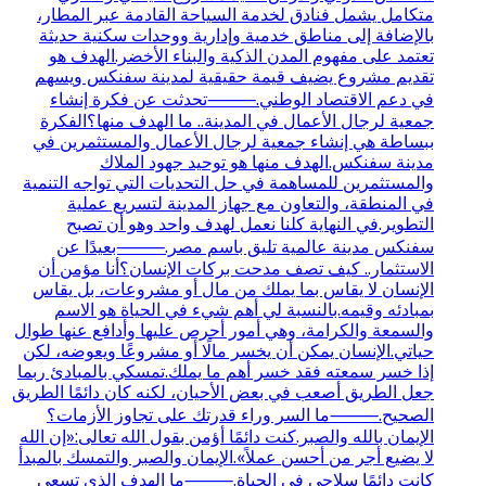
متكامل يشمل فنادق لخدمة السياحة القادمة عبر المطار،
بالإضافة إلى مناطق خدمية وإدارية ووحدات سكنية حديثة
تعتمد على مفهوم المدن الذكية والبناء الأخضر.الهدف هو
تقديم مشروع يضيف قيمة حقيقية لمدينة سفنكس ويسهم
في دعم الاقتصاد الوطني.⸻تحدثت عن فكرة إنشاء
جمعية لرجال الأعمال في المدينة.. ما الهدف منها؟الفكرة
ببساطة هي إنشاء جمعية لرجال الأعمال والمستثمرين في
مدينة سفنكس.الهدف منها هو توحيد جهود الملاك
والمستثمرين للمساهمة في حل التحديات التي تواجه التنمية
في المنطقة، والتعاون مع جهاز المدينة لتسريع عملية
التطوير.في النهاية كلنا نعمل لهدف واحد وهو أن تصبح
سفنكس مدينة عالمية تليق باسم مصر.⸻بعيدًا عن
الاستثمار.. كيف تصف مدحت بركات الإنسان؟أنا مؤمن أن
الإنسان لا يقاس بما يملك من مال أو مشروعات، بل يقاس
بمبادئه وقيمه.بالنسبة لي أهم شيء في الحياة هو الاسم
والسمعة والكرامة، وهي أمور أحرص عليها وأدافع عنها طوال
حياتي.الإنسان يمكن أن يخسر مالًا أو مشروعًا ويعوضه، لكن
إذا خسر سمعته فقد خسر أهم ما يملك.تمسكي بالمبادئ ربما
جعل الطريق أصعب في بعض الأحيان، لكنه كان دائمًا الطريق
الصحيح.⸻ما السر وراء قدرتك على تجاوز الأزمات؟
الإيمان بالله والصبر.كنت دائمًا أؤمن بقول الله تعالى:«إن الله
لا يضيع أجر من أحسن عملاً».الإيمان والصبر والتمسك بالمبدأ
كانت دائمًا سلاحي في الحياة.⸻ما الهدف الذي تسعى