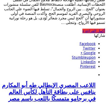
اللحظات الإنسانية، أطلقت منصةBasmoca للفن سلسلة منشورات
بعنوان “الحج… بين الروح والجمال”، تسلط فيها الضوء على الجانب
الروحي والبصري الفريد لموسم الحج. وأكدت المنصة في أولى
منشوراتها أن “الحج ليس مجرد شعائر تُؤدى، بل هو رحلة نورانية
تسمو فيها الأرواح، وتتجلى …
أكمل القراءة »
شاركها
Facebook
Twitter
Google +
Stumbleupon
LinkedIn
Pinterest
اللاعب المصري الإيطالي طه أبو المكارم
ينافس على بطاقة التأهل لكأس العالم
في برجامو متمسكًا باللعب باسم مصر