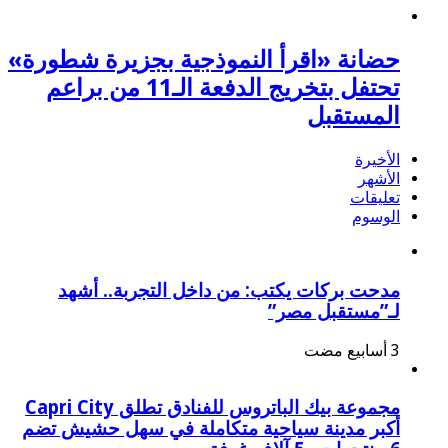
حضانة «اقرأ النموذجية بجزيرة شطورة»
تحتفل بتخريج الدفعة الـ11 من براعم
المستقبل
الأخيرة
الأشهر
تعليقات
الوسوم
مدحت بركات يكتب: من داخل التجربة.. أشهد
لـ”مستقبل مصر”
مجموعة بيك الباتروس للفنادق تطلق Capri City
أكبر مدينة سياحية متكاملة في سهل حشيش تضم