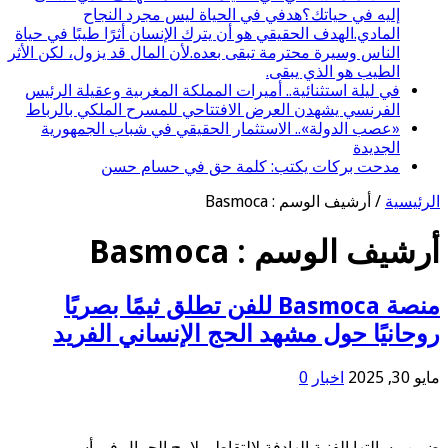
إليه في حياتك؟هدفي في الحياة ليس مجرد النجاح
المادي.الهدف الحقيقي هو أن يترك الإنسان أثرًا طيبًا في حياة
الناس وسيرة محترمة تبقى بعده.لأن المال قد يزول، لكن الأثر
الطيب هو الذي يبقى.
في ليلة استثنائية.. أميرات المملكة المغربية وعقيلة الرئيس
الفرنسي يشهدن العرض الافتتاحي للمسرح الملكي بالرباط
«عصب الدولة».. الاستثمار الحقيقي في شباب الجمهورية
الجديدة
مدحت بركات يكتب: كلمة حق في حسام حسن
الرئيسية
/
أرشيف الوسم : Basmoca
أرشيف الوسم :
Basmoca
منصة Basmoca للفن تطلق ثيمًا بصريًا
روحانيًا حول مشهد الحج الإنساني الفريد
مايو 30, 2025
اخبار
0
ضمن رسالتها الفنية الهادفة لالتقاط ملامح الجمال في أسمى