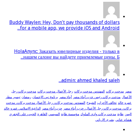
Buddy Waylen: Hey, Don't pay thousands of dollars
for a mobile app, we provide iOS and Android...
HolaAnync: Заказать ювелирные изделия - только в
нашем салоне вы найдете приемлемые цены. Б...
admin: ahmed khaled saleh...
مصر
مدحت بركات
المهندس مدحت بركات
رجل الأعمال مدحت بركات
مدحت بركات رجل
الأعمال
مدحت بركات رئيس حزب أبناء مصر
أبناء مصر
برنامج نبي الإحسان
رمضان
تيسير مطر
عمرو خالد
تحالف الأحزاب
الشيوخ
المهندس مدحت بركات، رجل الأعمال مدحت بركات، مدحت
بركات، مدحت بركات رجل الأعمال، حزب أبناء مصر
حزب أبناء مصر
الداعية الإسلامي عمرو خالد
اليمن
طابة
مدحت بركات وادي الملوك
مؤسسة طابة
السيسي
القاهرة
الحبيب علي الجفري
هشام عناني
بشرى الإرياني