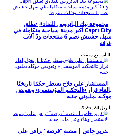
مجموعة بيك الباتروس للفنادق تطلق
Capri City أكبر مدينة سياحية متكاملة في
سهل حشيش تضم 6 منتجعات و5 آلاف
غرفة
المستشار علي فلاح يسطر حكمًا تاريخيًا
بإلغاء قرار «التحكيم المؤسسي» وتعويض
موكله بمليوني جنيه
أبريل 24, 2026
تقرير خاص | منصة “فرصة” تراهن على