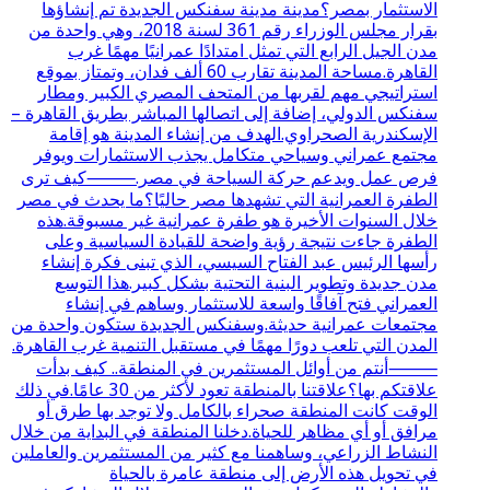
الاستثمار بمصر؟مدينة مدينة سفنكس الجديدة تم إنشاؤها
بقرار مجلس الوزراء رقم 361 لسنة 2018، وهي واحدة من
مدن الجيل الرابع التي تمثل امتدادًا عمرانيًا مهمًا غرب
القاهرة.مساحة المدينة تقارب 60 ألف فدان، وتمتاز بموقع
استراتيجي مهم لقربها من المتحف المصري الكبير ومطار
سفنكس الدولي، إضافة إلى اتصالها المباشر بطريق القاهرة –
الإسكندرية الصحراوي.الهدف من إنشاء المدينة هو إقامة
مجتمع عمراني وسياحي متكامل يجذب الاستثمارات ويوفر
فرص عمل ويدعم حركة السياحة في مصر.⸻كيف ترى
الطفرة العمرانية التي تشهدها مصر حاليًا؟ما يحدث في مصر
خلال السنوات الأخيرة هو طفرة عمرانية غير مسبوقة.هذه
الطفرة جاءت نتيجة رؤية واضحة للقيادة السياسية وعلى
رأسها الرئيس عبد الفتاح السيسي، الذي تبنى فكرة إنشاء
مدن جديدة وتطوير البنية التحتية بشكل كبير.هذا التوسع
العمراني فتح آفاقًا واسعة للاستثمار وساهم في إنشاء
مجتمعات عمرانية حديثة.وسفنكس الجديدة ستكون واحدة من
المدن التي تلعب دورًا مهمًا في مستقبل التنمية غرب القاهرة.
⸻أنتم من أوائل المستثمرين في المنطقة.. كيف بدأت
علاقتكم بها؟علاقتنا بالمنطقة تعود لأكثر من 30 عامًا.في ذلك
الوقت كانت المنطقة صحراء بالكامل ولا توجد بها طرق أو
مرافق أو أي مظاهر للحياة.دخلنا المنطقة في البداية من خلال
النشاط الزراعي، وساهمنا مع كثير من المستثمرين والعاملين
في تحويل هذه الأرض إلى منطقة عامرة بالحياة