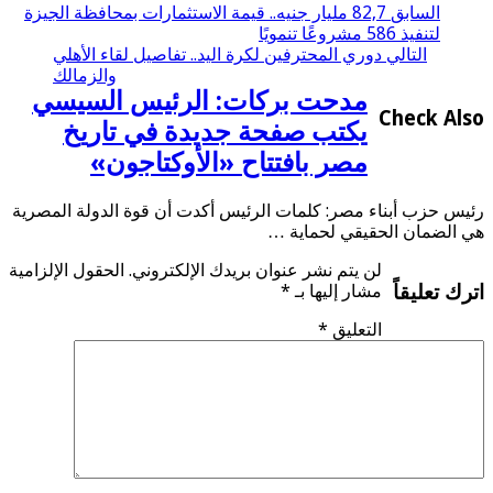
السابق
82,7 مليار جنيه.. قيمة الاستثمارات بمحافظة الجيزة
لتنفيذ 586 مشروعًا تنمويًا
التالي
دوري المحترفين لكرة اليد.. تفاصيل لقاء الأهلي
والزمالك
مدحت بركات: الرئيس السيسي
Check Also
يكتب صفحة جديدة في تاريخ
مصر بافتتاح «الأوكتاجون»
رئيس حزب أبناء مصر: كلمات الرئيس أكدت أن قوة الدولة المصرية
هي الضمان الحقيقي لحماية …
لن يتم نشر عنوان بريدك الإلكتروني.
الحقول الإلزامية
اترك تعليقاً
مشار إليها بـ
*
التعليق
*