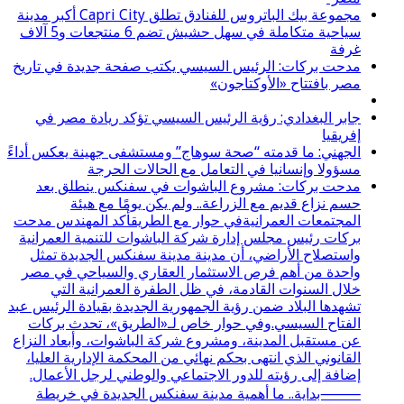
مجموعة بيك الباتروس للفنادق تطلق Capri City أكبر مدينة
سياحية متكاملة في سهل حشيش تضم 6 منتجعات و5 آلاف
غرفة
مدحت بركات: الرئيس السيسي يكتب صفحة جديدة في تاريخ
مصر بافتتاح «الأوكتاجون»
جابر البغدادي: رؤية الرئيس السيسي تؤكد ريادة مصر في
إفريقيا
الجهني: ما قدمته “صحة سوهاج” ومستشفى جهينة يعكس أداءً
مسؤولا وإنسانيا في التعامل مع الحالات الحرجة
مدحت بركات: مشروع الباشوات في سفنكس ينطلق بعد
حسم نزاع قديم مع الزراعة.. ولم يكن يومًا مع هيئة
المجتمعات العمرانيةفي حوار مع الطريقأكد المهندس مدحت
بركات رئيس مجلس إدارة شركة الباشوات للتنمية العمرانية
واستصلاح الأراضي، أن مدينة مدينة سفنكس الجديدة تمثل
واحدة من أهم فرص الاستثمار العقاري والسياحي في مصر
خلال السنوات القادمة، في ظل الطفرة العمرانية التي
تشهدها البلاد ضمن رؤية الجمهورية الجديدة بقيادة الرئيس عبد
الفتاح السيسي.وفي حوار خاص لـ«الطريق»، تحدث بركات
عن مستقبل المدينة، ومشروع شركة الباشوات، وأبعاد النزاع
القانوني الذي انتهى بحكم نهائي من المحكمة الإدارية العليا،
إضافة إلى رؤيته للدور الاجتماعي والوطني لرجل الأعمال.
⸻بداية.. ما أهمية مدينة سفنكس الجديدة في خريطة