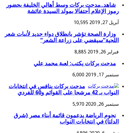
شاهد..مدحت بركات وسط أهالي الخليفة بحضور
رموز الإعلام أحتفالا بمولد السيدة عائشة
أبريل 27, 2019
10,595
وزارة الصحة تؤشر بانطلاق دواء جديد لأنبات شعر
اللحية”سيقضي على زراعة الشعر”
فبراير 26, 2019
8,885
مدحت بركات يكتب: لعبة محمد علي
سبتمبر 17, 2019
6,000
مدحت بركات ينافس في انتخابات
النواب بـ 42 مرشحا على القوائم و60 للفردي
سبتمبر 26, 2020
5,970
نجوم الرياضة يدعمون قائمة أبناء مصر (شرق
الدلتا) في انتخابات النواب