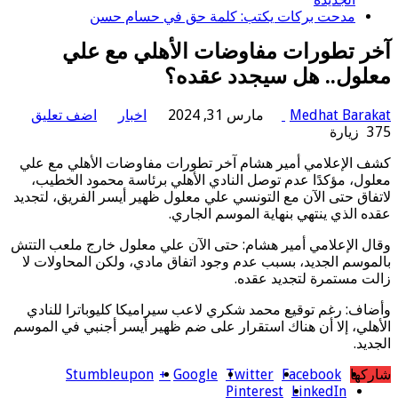
مدحت بركات يكتب: كلمة حق في حسام حسن
آخر تطورات مفاوضات الأهلي مع علي
معلول.. هل سيجدد عقده؟
Medhat Barakat
مارس 31, 2024
اخبار
اضف تعليق
375 زيارة
كشف الإعلامي أمير هشام آخر تطورات مفاوضات الأهلي مع علي
معلول، مؤكدًا عدم توصل النادي الأهلي برئاسة محمود الخطيب،
لاتفاق حتى الآن مع التونسي علي معلول ظهير أيسر الفريق، لتجديد
عقده الذي ينتهي بنهاية الموسم الجاري.
وقال الإعلامي أمير هشام: حتى الآن علي معلول خارج ملعب التتش
بالموسم الجديد، بسبب عدم وجود اتفاق مادي، ولكن المحاولات لا
زالت مستمرة لتجديد عقده.
وأضاف: رغم توقيع محمد شكري لاعب سيراميكا كليوباترا للنادي
الأهلي، إلا أن هناك استقرار على ضم ظهير أيسر أجنبي في الموسم
الجديد.
شاركها
Facebook
Twitter
Google +
Stumbleupon
Pinterest
LinkedIn