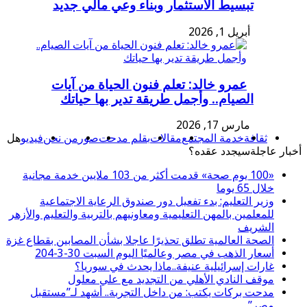
تبسيط الاستثمار وبناء وعي مالي جديد
أبريل 1, 2026
عمرو خالد: تعلم فنون الحياة من آيات
الصيام.. وأجمل طريقة تدير بها حياتك
مارس 17, 2026
ثقافة
خدمة المجتمع
مقالات
بقلم مدحت
صور
من نحن
فيديو
هل
أخبار عاجلة
سيجدد عقده؟
«100 يوم صحة» قدمت أكثر من 103 ملايين خدمة مجانية
خلال 65 يوما
وزير التعليم: بدء تفعيل دور صندوق الرعاية الاجتماعية
للمعلمين بالمهن التعليمية ومعاونيهم بالتربية والتعليم والأزهر
الشريف
الصحة العالمية تطلق تحذيرًا عاجلا بشأن المصابين بقطاع غزة
أسعار الذهب في مصر وعالميًا اليوم السبت 30-3-204
غارات إسرائيلية عنيفة..ماذا يحدث في سوريا؟
موقف النادي الأهلي من التجديد مع علي معلول
مدحت بركات يكتب: من داخل التجربة.. أشهد لـ”مستقبل
مصر”