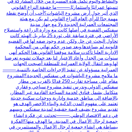
والنشاط.واليوم نكمل هذه المسيرة من خلال المشاركة في
تنميتها عمرانيًا واستثماريًا.⸻ما حقيقة النزاع القانوني
الذي أثير حول أرض مشروع الباشوات؟أحب أن أوضح نقطة
مهمة جدًا للرأي العام.النزاع القانوني لم يكن مع هيئة
المجتمعات العمرانية الجديدة ولا مع جهاز مدينة
سفنكس.القضية في أصلها كانت مع وزارة الزراعة واستصلاح
الأراضي في فترة سابقة على ثورة 25 يناير.بل الهيئه كانت
تحاول البحث عن حل ولكن عدم وجود صفه لها في القضيه
قانونيه لم يساعدها.وبعد صدور حكم نهائي من المحكمة
الإدارية العليا تأكدت سلامة موقفنا القانوني.هذا الحكم أنهى
سنوات من الجدل وأعاد الاعتبار لنا بعد حملات تشويه تعرضنا
لها.وبعد انتقال الولاية العمرانية للمنطقة أصبحت الجهات
العمرانية مسؤولة عن تنفيذ الإجراءات الخاصة بالتنمية.⸻
ما ملامح مشروع الباشوات في سفنكس الجديدة؟المشروع
مقام على مساحة تقارب 250 فدانًا بالقرب من مطار
سفنكس الدولي.وندرس تنفيذ مشروع سياحي وعقاري
متكامل يشمل فنادق لخدمة السياحة القادمة عبر المطار،
بالإضافة إلى مناطق خدمية وإدارية ووحدات سكنية حديثة
تعتمد على مفهوم المدن الذكية والبناء الأخضر.الهدف هو
تقديم مشروع يضيف قيمة حقيقية لمدينة سفنكس ويسهم
في دعم الاقتصاد الوطني.⸻تحدثت عن فكرة إنشاء
جمعية لرجال الأعمال في المدينة.. ما الهدف منها؟الفكرة
ببساطة هي إنشاء جمعية لرجال الأعمال والمستثمرين في