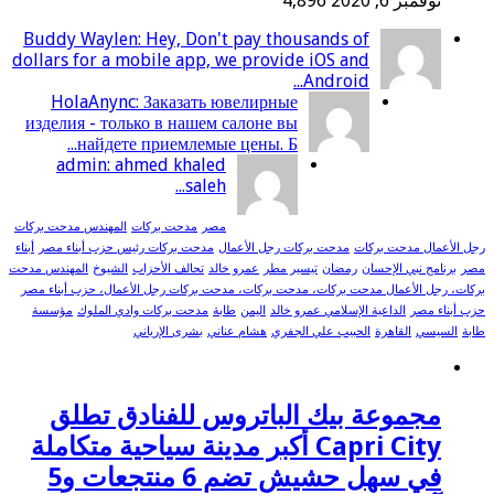
نوفمبر 6, 2020
4,896
Buddy Waylen: Hey, Don't pay thousands of
dollars for a mobile app, we provide iOS and
Android...
HolaAnync: Заказать ювелирные
изделия - только в нашем салоне вы
найдете приемлемые цены. Б...
admin: ahmed khaled
saleh...
مصر
مدحت بركات
المهندس مدحت بركات
رجل الأعمال مدحت بركات
مدحت بركات رجل الأعمال
مدحت بركات رئيس حزب أبناء مصر
أبناء
مصر
برنامج نبي الإحسان
رمضان
تيسير مطر
عمرو خالد
تحالف الأحزاب
الشيوخ
المهندس مدحت
بركات، رجل الأعمال مدحت بركات، مدحت بركات، مدحت بركات رجل الأعمال، حزب أبناء مصر
حزب أبناء مصر
الداعية الإسلامي عمرو خالد
اليمن
طابة
مدحت بركات وادي الملوك
مؤسسة
طابة
السيسي
القاهرة
الحبيب علي الجفري
هشام عناني
بشرى الإرياني
مجموعة بيك الباتروس للفنادق تطلق
Capri City أكبر مدينة سياحية متكاملة
في سهل حشيش تضم 6 منتجعات و5