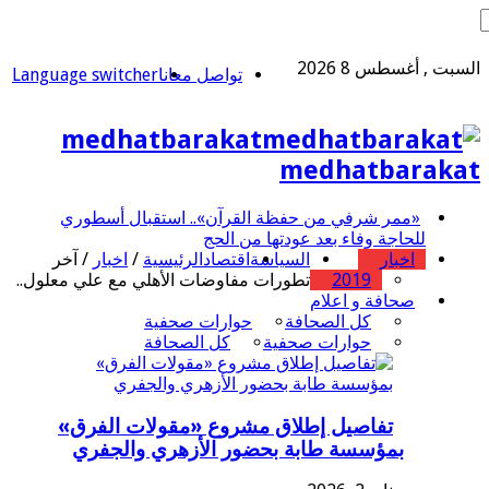
السبت , أغسطس 8 2026
تواصل معانا
Language switcher
medhatbarakat
medhatbarakat
«ممر شرفي من حفظة القرآن».. استقبال أسطوري
للحاجة وفاء بعد عودتها من الحج
اخبار
السياسة
اقتصاد
الرئيسية
/
اخبار
/
آخر
2019
تطورات مفاوضات الأهلي مع علي معلول..
صحافة و اعلام
كل الصحافة
حوارات صحفية
حوارات صحفية
كل الصحافة
تفاصيل إطلاق مشروع «مقولات الفرق»
بمؤسسة طابة بحضور الأزهري والجفري