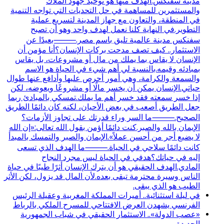
مدينة سفنكس.الهدف منها هو توحيد جهود الملاك
والمستثمرين للمساهمة في حل التحديات التي تواجه التنمية
في المنطقة، والتعاون مع جهاز المدينة لتسريع عملية
التطوير.في النهاية كلنا نعمل لهدف واحد وهو أن تصبح
سفنكس مدينة عالمية تليق باسم مصر.⸻بعيدًا عن
الاستثمار.. كيف تصف مدحت بركات الإنسان؟أنا مؤمن أن
الإنسان لا يقاس بما يملك من مال أو مشروعات، بل يقاس
بمبادئه وقيمه.بالنسبة لي أهم شيء في الحياة هو الاسم
والسمعة والكرامة، وهي أمور أحرص عليها وأدافع عنها طوال
حياتي.الإنسان يمكن أن يخسر مالًا أو مشروعًا ويعوضه، لكن
إذا خسر سمعته فقد خسر أهم ما يملك.تمسكي بالمبادئ ربما
جعل الطريق أصعب في بعض الأحيان، لكنه كان دائمًا الطريق
الصحيح.⸻ما السر وراء قدرتك على تجاوز الأزمات؟
الإيمان بالله والصبر.كنت دائمًا أؤمن بقول الله تعالى:«إن الله
لا يضيع أجر من أحسن عملاً».الإيمان والصبر والتمسك بالمبدأ
كانت دائمًا سلاحي في الحياة.⸻ما الهدف الذي تسعى
إليه في حياتك؟هدفي في الحياة ليس مجرد النجاح
المادي.الهدف الحقيقي هو أن يترك الإنسان أثرًا طيبًا في حياة
الناس وسيرة محترمة تبقى بعده.لأن المال قد يزول، لكن الأثر
الطيب هو الذي يبقى.
في ليلة استثنائية.. أميرات المملكة المغربية وعقيلة الرئيس
الفرنسي يشهدن العرض الافتتاحي للمسرح الملكي بالرباط
«عصب الدولة».. الاستثمار الحقيقي في شباب الجمهورية
الجديدة