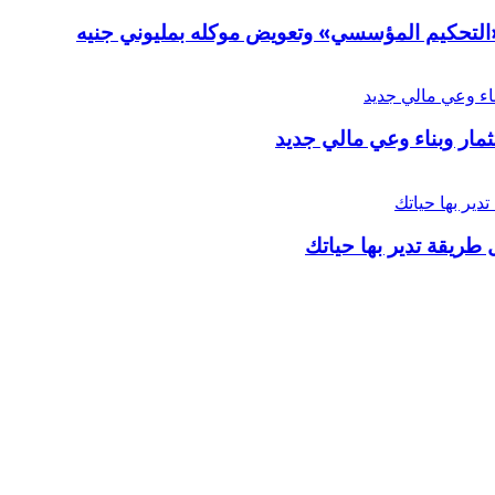
ر «التحكيم المؤسسي» وتعويض موكله بمليوني جنيه
ار وبناء وعي مالي جديد
 طريقة تدير بها حياتك