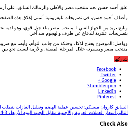
علق أحمد حسن نجم منتخب مصر والأهلي والزمالك السابق، على أزمة
وأضاف أحمد حسن، في تصريحات تليفزيونية: أتمنى إغلاق هذه الصفحة سر
وتابع: نريد من الجهاز الفني لـ منتخب مصر بناء جيل قوي، وهو لديه
بتصريحات عنترية للدفاع عن طرف والهجوم ضد آخر.
وواصل: الموضوع يحتاج لذكاء وحنكة من جانب التوأم، وأيضا مع ضرورة
منتخب مصر ومسيرته خلال المرحلة المقبلة، والأزمة ليست تحدٍ بين ا
شاركها
Facebook
Twitter
Google +
Stumbleupon
LinkedIn
Pinterest
السابق
كاروان ميسكي: تحسين عملية الهضم وتقليل الغازات يتطلب ا
التالي
أسعار العملات العربية والأجنبية مقابل الجنيه اليوم الأربعاء 3-4-2024
Check Also