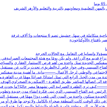
بالمهن التعليمية ومعاونيهم بالتربية والتعليم والأزهر الشريف
 بافتتاح «الأوكتاجون»
ا
ولا وإنسانيا في التعامل مع الحالات الحرجة
قديم مع الزراعة.. ولم يكن يومًا مع هيئة المجتمعات العمرانيةف
نة سفنكس الجديدة تمثل واحدة من أهم فرص الاستثمار العقاري والسيا
 الفتاح السيسي.وفي حوار خاص لـ«الطريق»، تحدث بركات عن مستقبل الم
دور الاجتماعي والوطني لرجل الأعمال.⸻بداية.. ما أهمية مدينة سفنك
 إلى اتصالها المباشر بطريق القاهرة – الإسكندرية الصحراوي.الهدف
كيف ترى الطفرة العمرانية التي تشهدها مصر حاليًا؟ما يحدث في م
رئيس عبد الفتاح السيسي، الذي تبنى فكرة إنشاء مدن جديدة وتطوير الب
جديدة ستكون واحدة من المدن التي تلعب دورًا مهمًا في مستقبل ال
ت علاقتكم بها؟علاقتنا بالمنطقة تعود لأكثر من 30 عامًا.في ذلك الوقت كانت المنطقة صحراء بالكام
 هذه الأرض إلى منطقة عامرة بالحياة والنشاط.واليوم نكمل هذه المس