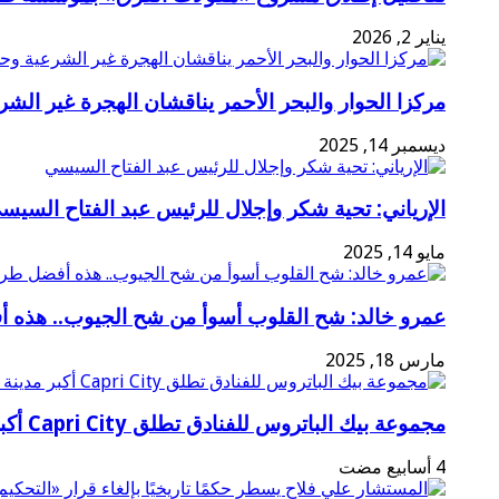
يناير 2, 2026
مركزا الحوار والبحر الأحمر يناقشان الهجرة غير الشر
ديسمبر 14, 2025
الإرياني: تحية شكر وإجلال للرئيس عبد الفتاح السيس
مايو 14, 2025
عمرو خالد: شح القلوب أسوأ من شح الجيوب.. هذه 
مارس 18, 2025
مجموعة بيك الباتروس للفنادق تطلق Capri City أكبر مدينة سياحية متكاملة في سهل حشيش تضم 6 منتجعات و5 آلاف غرفة