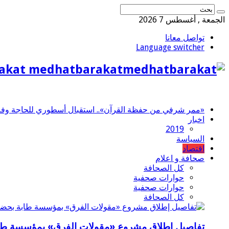
الجمعة , أغسطس 7 2026
تواصل معانا
Language switcher
akat medhatbarakat
«ممر شرفي من حفظة القرآن».. استقبال أسطوري للحاجة وفاء 
اخبار
2019
السياسة
اقتصاد
صحافة و اعلام
كل الصحافة
حوارات صحفية
حوارات صحفية
كل الصحافة
تفاصيل إطلاق مشروع «مقولات الفرق» بمؤسسة طاب