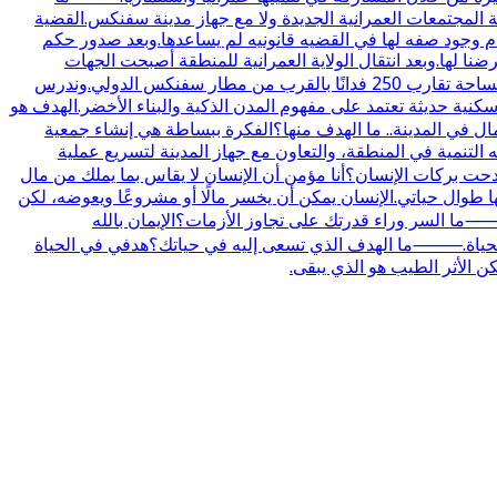
ة المجتمعات العمرانية الجديدة ولا مع جهاز مدينة سفنكس.القضية
.بل الهيئه كانت تحاول البحث عن حل ولكن عدم وجود صفه لها في القضيه قانونيه لم يساعدها.وبعد صدور حكم
ضنا لها.وبعد انتقال الولاية العمرانية للمنطقة أصبحت الجهات
العمرانية مسؤولة عن تنفيذ الإجراءات الخاصة بالتنمية.⸻ما ملامح مشروع الباشوات في سفنكس الجديدة؟المشروع مقام على مساحة تقارب 250 فدانًا بالقرب من مطار سفنكس الدولي.وندرس
ية حديثة تعتمد على مفهوم المدن الذكية والبناء الأخضر.الهدف هو
ي المدينة.. ما الهدف منها؟الفكرة ببساطة هي إنشاء جمعية
لتنمية في المنطقة، والتعاون مع جهاز المدينة لتسريع عملية
ت بركات الإنسان؟أنا مؤمن أن الإنسان لا يقاس بما يملك من مال
 طوال حياتي.الإنسان يمكن أن يخسر مالًا أو مشروعًا ويعوضه، لكن
ما السر وراء قدرتك على تجاوز الأزمات؟الإيمان بالله
 في الحياة.⸻ما الهدف الذي تسعى إليه في حياتك؟هدفي في الحياة
ن الأثر الطيب هو الذي يبقى.