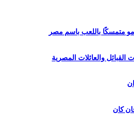
مو متمسكًا باللعب باسم مصر
القبائل والعائلات المصرية
ان كان