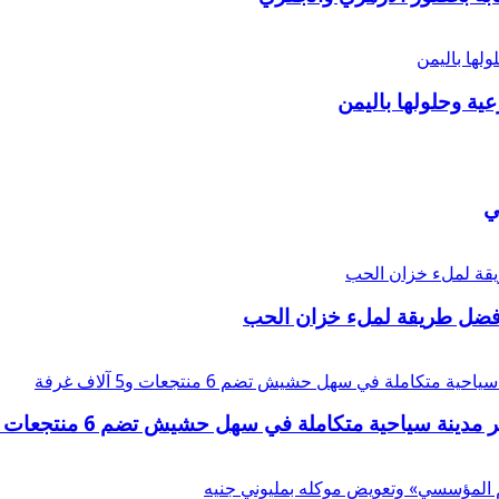
عية وحلولها باليمن
ي
أفضل طريقة لملء خزان الحب