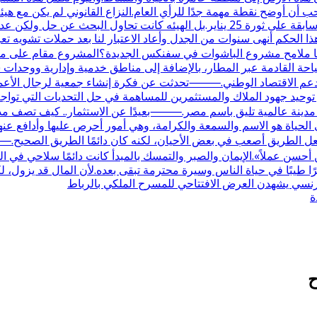
 أن أوضح نقطة مهمة جدًا للرأي العام.النزاع القانوني لم يكن مع هيئ
في أصلها كانت مع وزارة الزراعة واستصلاح الأراضي في فترة سابقة على ثورة 25 يناير
هذا الحكم أنهى سنوات من الجدل وأعاد الاعتبار لنا بعد حملات تشويه تعر
القادمة عبر المطار، بالإضافة إلى مناطق خدمية وإدارية ووحدات سكن
 الاقتصاد الوطني.⸻تحدثت عن فكرة إنشاء جمعية لرجال الأعمال ف
حيد جهود الملاك والمستثمرين للمساهمة في حل التحديات التي تواجه ا
 مدينة عالمية تليق باسم مصر.⸻بعيدًا عن الاستثمار.. كيف تصف مدح
لحياة هو الاسم والسمعة والكرامة، وهي أمور أحرص عليها وأدافع عنها
ل الطريق أصعب في بعض الأحيان، لكنه كان دائمًا الطريق الصحيح.⸻
ر من أحسن عملاً».الإيمان والصبر والتمسك بالمبدأ كانت دائمًا سلاحي
ا طيبًا في حياة الناس وسيرة محترمة تبقى بعده.لأن المال قد يزول، لك
الفرنسي يشهدن العرض الافتتاحي للمسرح الملكي بالرباط
ة
ح