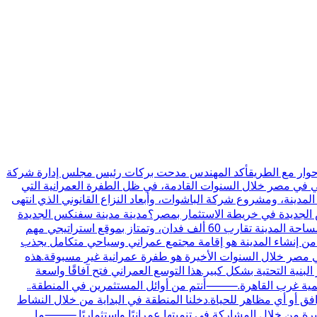
ي حوار مع الطريقأكد المهندس مدحت بركات رئيس مجلس إدارة شركة
حي في مصر خلال السنوات القادمة، في ظل الطفرة العمرانية التي
دينة، ومشروع شركة الباشوات، وأبعاد النزاع القانوني الذي انتهى
س الجديدة في خريطة الاستثمار بمصر؟مدينة مدينة سفنكس الجديدة
تم إنشاؤها بقرار مجلس الوزراء رقم 361 لسنة 2018، وهي واحدة من مدن الجيل الرابع التي تمثل امتدادًا عمرانيًا مهمًا غرب القاهرة.مساحة المدينة تقارب 60 ألف فدان، وتمتاز بموقع استراتيجي مهم
 من إنشاء المدينة هو إقامة مجتمع عمراني وسياحي متكامل يجذب
صر خلال السنوات الأخيرة هو طفرة عمرانية غير مسبوقة.هذه
نية التحتية بشكل كبير.هذا التوسع العمراني فتح آفاقًا واسعة
تنمية غرب القاهرة.⸻أنتم من أوائل المستثمرين في المنطقة..
ل ولا توجد بها طرق أو مرافق أو أي مظاهر للحياة.دخلنا المنطقة في البداية من خلال النشاط
يرة من خلال المشاركة في تنميتها عمرانيًا واستثماريًا.⸻ما