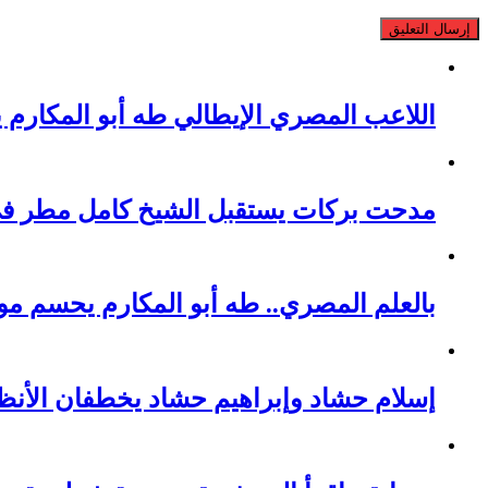
اللاعب المصري الإيطالي طه أبو المكارم 
مدحت بركات يستقبل الشيخ كامل مطر في ل
بالعلم المصري.. طه أبو المكارم يحسم مواجهته الـ 66 في مسيرته بالتعادل
إسلام حشاد وإبراهيم حشاد يخطفان الأنظ