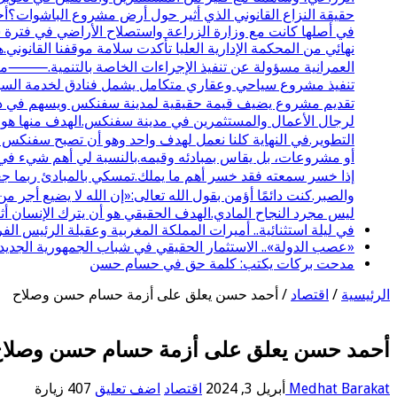
حقيقة النزاع القانوني الذي أثير حول أرض مشروع الباشوات؟أحب
نهائي من المحكمة الإدارية العليا تأكدت سلامة موقفنا القانوني.
تنفيذ مشروع سياحي وعقاري متكامل يشمل فنادق لخدمة السياحة 
تقديم مشروع يضيف قيمة حقيقية لمدينة سفنكس ويسهم في دعم
لرجال الأعمال والمستثمرين في مدينة سفنكس.الهدف منها هو تو
التطوير.في النهاية كلنا نعمل لهدف واحد وهو أن تصبح سفنكس
أو مشروعات، بل يقاس بمبادئه وقيمه.بالنسبة لي أهم شيء في ا
إذا خسر سمعته فقد خسر أهم ما يملك.تمسكي بالمبادئ ربما جع
والصبر.كنت دائمًا أؤمن بقول الله تعالى:«إن الله لا يضيع أج
ليس مجرد النجاح المادي.الهدف الحقيقي هو أن يترك الإنسان أثرً
في ليلة استثنائية.. أميرات المملكة المغربية وعقيلة الرئيس 
«عصب الدولة».. الاستثمار الحقيقي في شباب الجمهورية الجديد
مدحت بركات يكتب: كلمة حق في حسام حسن
الرئيسية
/
اقتصاد
/
أحمد حسن يعلق على أزمة حسام حسن وصلاح
أحمد حسن يعلق على أزمة حسام حسن وصلا
Medhat Barakat
أبريل 3, 2024
اقتصاد
اضف تعليق
407 زيارة