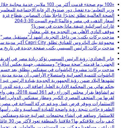
«100 يوم صحة» قدمت أكثر من 103 ملايين خدمة مجانية خلال 65 يوما
وزير التعليم: بدء تفعيل دور صندوق الرعاية الاجتماعية للمعلمين 
الصحة العالمية تطلق تحذيرًا عاجلا بشأن المصابين بقطاع غزة
أسعار الذهب في مصر وعالميًا اليوم السبت 30-3-204
غارات إسرائيلية عنيفة..ماذا يحدث في سوريا؟
موقف النادي الأهلي من التجديد مع علي معلول
مدحت بركات يكتب: من داخل التجربة.. أشهد لـ”مستقبل مصر”
مجموعة بيك الباتروس للفنادق تطلق Capri City أكبر مدينة سياحية متكاملة في سهل حشيش تضم 6 منتجعات و5 آلاف غرفة
مدحت بركات: الرئيس السيسي يكتب صفحة جديدة في تاريخ مصر
جابر البغدادي: رؤية الرئيس السيسي تؤكد ريادة مصر في إفريقي
الجهني: ما قدمته “صحة سوهاج” ومستشفى جهينة يعكس أداءً مسؤ
مدحت بركات: مشروع الباشوات في سفنكس ينطلق بعد حسم نزاع 
الباشوات للتنمية العمرانية واستصلاح الأراضي، أن مدينة مدي
تشهدها البلاد ضمن رؤية الجمهورية الجديدة بقيادة الرئيس عبد
بحكم نهائي من المحكمة الإدارية العليا، إضافة إلى رؤيته لل
لقربها من المتحف المصري الكبير ومطار سفنكس الدولي، إضافة
الاستثمارات ويوفر فرص عمل ويدعم حركة السياحة في مصر.⸻
الطفرة جاءت نتيجة رؤية واضحة للقيادة السياسية وعلى رأسها ال
للاستثمار وساهم في إنشاء مجتمعات عمرانية حديثة.وسفنكس ال
كيف بدأ
الزراعي، وساهمنا مع كثير من المستثمرين والعاملين في تحويل