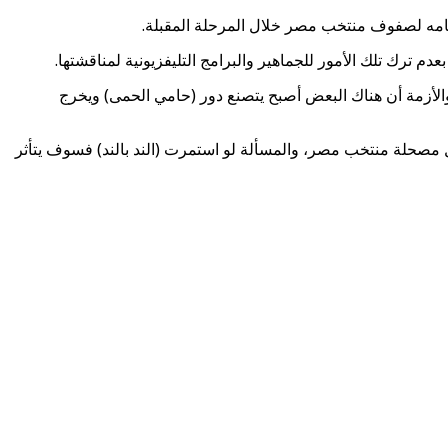
امه لصفوف منتخب مصر خلال المرحلة المقبلة.
 ترك تلك الأمور للجماهير والبرامج التليفزيونية لمناقشتها.
والأزمة أن هناك البعض أصبح يتصنع دور (حامي الحمى) ويخرج
ل مصحلة منتخب مصر، والمسألة لو استمرت (الند بالند) فسوف يتأثر