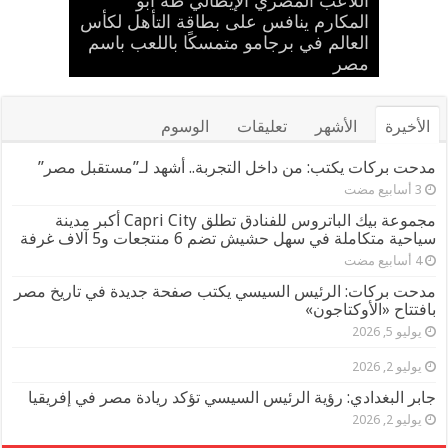
اللاعب المصري الإيطالي طه أبو
مدحت بركات يستقبل الشيخ كامل مطر
حضانة «اقرأ النموذجية بجزيرة
في لقاء ودي حاشد بمنشية القناطر
إسلام حشاد وإبراهيم حشاد يخطفان
بالعلم المصري.. طه أبو المكارم يحسم
المكارم ينافس على بطاقة التأهل لكأس
بحضور قيادات القبائل والعائلات
الأنظار بتصميم عالمي ارتدته سلمى
شطورة» تحتفل بتخريج الدفعة الـ11
العالم في برجامو متمسكًا باللعب باسم
مواجهته الـ 66 في مسيرته بالتعادل أمام
مصر
المصرية
بطل إيران
من براعم المستقبل
عادل في مهرجان كان
الأخيرة
الأشهر
تعليقات
الوسوم
مدحت بركات يكتب: من داخل التجربة.. أشهد لـ”مستقبل مصر”
مجموعة بيك الباتروس للفنادق تطلق Capri City أكبر مدينة
سياحية متكاملة في سهل حشيش تضم 6 منتجعات و5 آلاف غرفة
مدحت بركات: الرئيس السيسي يكتب صفحة جديدة في تاريخ مصر
بافتتاح «الأوكتاجون»
يوليو 5, 2026
يوليو 2, 2026
جابر البغدادي: رؤية الرئيس السيسي تؤكد ريادة مصر في إفريقيا
يوليو 2, 2026