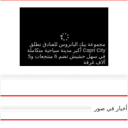
مجموعة بيك الباتروس للفنادق تطلق
مدحت بركات يستقبل الشيخ كامل مطر
في لقاء ودي حاشد بمنشية القناطر
إسلام حشاد وإبراهيم حشاد يخطفان
Capri City أكبر مدينة سياحية متكاملة
بحضور قيادات القبائل والعائلات
مدحت بركات يكتب: كلمة حق في
الأنظار بتصميم عالمي ارتدته سلمى
في سهل حشيش تضم 6 منتجعات و5
Cinema Track أول منصة رقمية لرصد
المصرية
آلاف غرفة
حسام حسن
عادل في مهرجان كان
إيرادات السينما المصرية
أخبار في صور