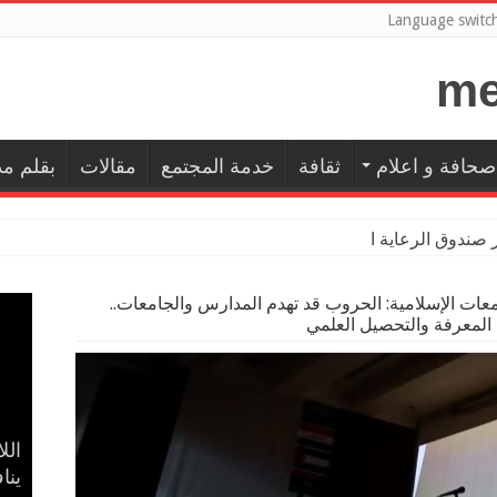
Language switc
صحافة و اعلام
ثقافة
خدمة المجتمع
مقالات
بقلم م
ر صندوق الرعاية الاجتماعية للمعلمين با
امعات الإسلامية: الحروب قد تهدم المدارس والجامعات..
 المعرفة والتحصيل العلمي
إسل
بال
حضا
مدح
الل
في 
ينا
الأ