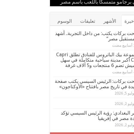
ستقبل
 إيران
مهرجان كان
برجامو متمسكًا باللعب باسم مصر
ور قيادات القبائل والعائلات المصرية
خيرة
الأشهر
تعليقات
الوسوم
ت بركات يكتب: من داخل التجربة.. أشهد
مستقبل مصر”
مجموعة بيك الباتروس للفنادق تطلق Capri
City أكبر مدينة سياحية متكاملة في سهل
م 6 منتجعات و5 آلاف غرفة
ت بركات: الرئيس السيسي يكتب صفحة
دة في تاريخ مصر بافتتاح «الأوكتاجون»
يو 5, 2026
يو 2, 2026
ر البغدادي: رؤية الرئيس السيسي تؤكد
دة مصر في إفريقيا
يو 2, 2026