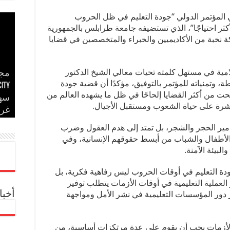
في المؤتمر الدولي “جودة التعليم في ظل الحروب
أكثر احتياجًا”، الذي تستضيفه جامعة طرابلس بالجمهورية
مي 10 و11 مايو 2026، بمشاركة نخبة من الأكاديميين والخبراء والمتخصصين في قضايا
لامية في مستهل كلمته تحيات معالي الشيخ الدكتور
مجم
، وتمنياته للمؤتمر بالتوفيق، مؤكدًا أن قضية جودة
إسل
مدح
ت من أكثر القضايا إلحاحًا في ظل ما يشهده العالم من
في 
مدح
الأ
رة على حياة الشعوب ومستقبل الأجيال.
غر
حس
في 
إير
بحض
دمير الحجر والشجر، بل تمتد إلى هدم العقول وضرب
 الأطفال والشباب من أبسط حقوقهم الإنسانية، وفي
لبيئة الآمنة.
ودة التعليم في أوقات الحروب ليس رفاهية فكرية، بل
 العملية التعليمية في أوقات الأزمات يتطلب توفير
ز دور المؤسسات التعليمية في نشر الأمل ومواجهة
أخبا
لأزمات يجب أن يقوم على عدة مرتكزات أساسية، من