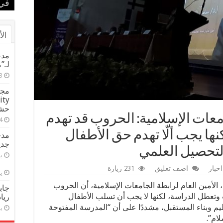
الم
بطل
في 
في 
بحض
الأ
مدح
لـ”
حشيش تض
امعات الإسلامية: الحروب قد تهدم
ها يجب ألّا تهدم حق الأطفال
مدح
جدي
لتحصيل العلمي
يول
اخبار
اضف تعليق
231 زيارة
يول
الأمين العام لرابطة الجامعات الإسلامية، أن الحروب
جاب
تعطل الدراسة، لكنها لا يجب أن تسلب الأطفال
ريا
م وبناء المستقبل، مشددًا على أن “المدرسة المفتوحة
يول
ام”.