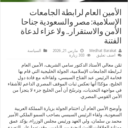
الأمين العام لرابطة الجامعات
الإسلامية: مصر والسعودية جناحا
الأمن والاستقرار.. ولا عزاء لدعاة
الفتنة
Medhat Barakat
مارس 21, 2026
السياسة
اضف تعليق
303 زيارة
ثمّن معالي الأستاذ الدكتور سامي الشريف، الأمين العام
لـرابطة الجامعات الإسلامية، الجولة الخليجية التي قام بها
فخامة الرئيس عبد الفتاح السيسي، ولقاءاته مع قادة دول
الخليج، مؤكدًا أنها تعكس ثبات الموقف المصري الداعم للأشقاء
في مواجهة التحديات، وترسّخ أن أمن الخليج جزء لا يتجزأ من
الأمن القومي المصري.
وأوضح الأمين العام أن اختتام الجولة بزيارة المملكة العربية
السعودية، ولقاء الرئيس السيسي بصاحب السمو الملكي الأمير
محمد بن سلمان، ولي العهد ورئيس مجلس الوزراء، يؤكد عمق
ومتانة العلاقات الاستراتيجية بين البلدين، وقدرتهما على التصدي