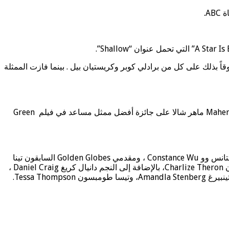
ل الأمريكي المصري الأصل رامي مالك Rami Malek الفوز بجائزة أوسكار أفضل ممثل عن فيلم Bohemian Rhapsody متفوقاً بذلك على كل من برادلي كوبر وكريستيان بيل . بينما فازت الممثلة
وكما كان متوقعاً خطف فيلم روما Roma جائزة أفضل فيلم أجنبي قصير وهو أول فيلم مكسيكي يفوز بهذه الجائزة ، وحصد الممثل Mahershala Ali ماهر شالا على جائزة أفضل ممثل مساعد في فيلم Green
وقدم الجوائز في الحفل، الذي حضره أهم نجوم الصف الأول في هوليوود، كلًّا من أكوافينا Awkwafina نجمة فيلم Crazy Rich Asians، وكونستانس وو Constance Wu ، ومقدمي Golden Globes السابقون تينا
فاي Tina Fey وآمي فوهلر Amy Poehler ، وعددًا من الممثلات اللواتي سبق وفزن بالجائزة، مثل: بري لارسون Brie Larson، وتشارليز ثيرون Charlize Theron، بالإضافة إلى النجم دانيال كريغ Daniel Craig ،