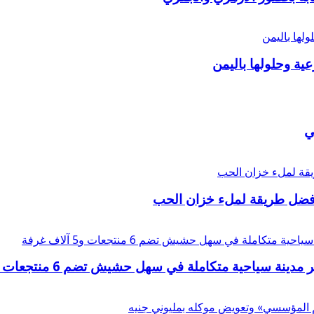
عية وحلولها باليمن
ي
أفضل طريقة لملء خزان الحب