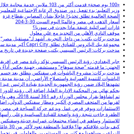
«100 يوم صحة» قدمت أكثر من 103 ملايين خدمة مجانية خلال 65 يوما
وزير التعليم: بدء تفعيل دور صندوق الرعاية الاجتماعية للمعلمين 
الصحة العالمية تطلق تحذيرًا عاجلا بشأن المصابين بقطاع غزة
أسعار الذهب في مصر وعالميًا اليوم السبت 30-3-204
غارات إسرائيلية عنيفة..ماذا يحدث في سوريا؟
موقف النادي الأهلي من التجديد مع علي معلول
مدحت بركات يكتب: من داخل التجربة.. أشهد لـ”مستقبل مصر”
مجموعة بيك الباتروس للفنادق تطلق Capri City أكبر مدينة سياحية متكاملة في سهل حشيش تضم 6 منتجعات و5 آلاف غرفة
مدحت بركات: الرئيس السيسي يكتب صفحة جديدة في تاريخ مصر
جابر البغدادي: رؤية الرئيس السيسي تؤكد ريادة مصر في إفريقي
الجهني: ما قدمته “صحة سوهاج” ومستشفى جهينة يعكس أداءً مسؤ
مدحت بركات: مشروع الباشوات في سفنكس ينطلق بعد حسم نزاع 
الباشوات للتنمية العمرانية واستصلاح الأراضي، أن مدينة مدي
تشهدها البلاد ضمن رؤية الجمهورية الجديدة بقيادة الرئيس عبد
بحكم نهائي من المحكمة الإدارية العليا، إضافة إلى رؤيته لل
لقربها من المتحف المصري الكبير ومطار سفنكس الدولي، إضافة
الاستثمارات ويوفر فرص عمل ويدعم حركة السياحة في مصر.⸻
الطفرة جاءت نتيجة رؤية واضحة للقيادة السياسية وعلى رأسها ال
للاستثمار وساهم في إنشاء مجتمعات عمرانية حديثة.وسفنكس ال
كيف بدأ
الزراعي، وساهمنا مع كثير من المستثمرين والعاملين في تحويل