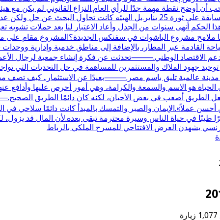
 أن أوضح نقطة مهمة جدًا للرأي العام.النزاع القانوني لم يكن مع هيئ
في أصلها كانت مع وزارة الزراعة واستصلاح الأراضي في فترة سابقة على ثورة 25 يناير
هذا الحكم أنهى سنوات من الجدل وأعاد الاعتبار لنا بعد حملات تشويه تعر
القادمة عبر المطار، بالإضافة إلى مناطق خدمية وإدارية ووحدات سكن
 الاقتصاد الوطني.⸻تحدثت عن فكرة إنشاء جمعية لرجال الأعمال ف
حيد جهود الملاك والمستثمرين للمساهمة في حل التحديات التي تواجه ا
 مدينة عالمية تليق باسم مصر.⸻بعيدًا عن الاستثمار.. كيف تصف مدح
لحياة هو الاسم والسمعة والكرامة، وهي أمور أحرص عليها وأدافع عنها
ل الطريق أصعب في بعض الأحيان، لكنه كان دائمًا الطريق الصحيح.⸻
ر من أحسن عملاً».الإيمان والصبر والتمسك بالمبدأ كانت دائمًا سلاحي
ا طيبًا في حياة الناس وسيرة محترمة تبقى بعده.لأن المال قد يزول، لك
الفرنسي يشهدن العرض الافتتاحي للمسرح الملكي بالرباط
ة
1,077 زيارة