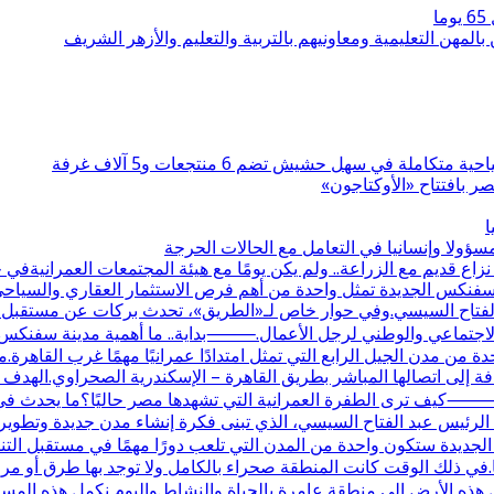
بالمهن التعليمية ومعاونيهم بالتربية والتعليم والأزهر الشريف
 بافتتاح «الأوكتاجون»
ا
ولا وإنسانيا في التعامل مع الحالات الحرجة
قديم مع الزراعة.. ولم يكن يومًا مع هيئة المجتمعات العمرانيةف
نة سفنكس الجديدة تمثل واحدة من أهم فرص الاستثمار العقاري والسيا
 الفتاح السيسي.وفي حوار خاص لـ«الطريق»، تحدث بركات عن مستقبل الم
دور الاجتماعي والوطني لرجل الأعمال.⸻بداية.. ما أهمية مدينة سفنك
 إلى اتصالها المباشر بطريق القاهرة – الإسكندرية الصحراوي.الهدف
كيف ترى الطفرة العمرانية التي تشهدها مصر حاليًا؟ما يحدث في م
رئيس عبد الفتاح السيسي، الذي تبنى فكرة إنشاء مدن جديدة وتطوير الب
جديدة ستكون واحدة من المدن التي تلعب دورًا مهمًا في مستقبل ال
ت علاقتكم بها؟علاقتنا بالمنطقة تعود لأكثر من 30 عامًا.في ذلك الوقت كانت المنطقة صحراء بالكام
 هذه الأرض إلى منطقة عامرة بالحياة والنشاط.واليوم نكمل هذه المس