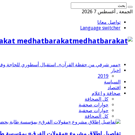
الجمعة , أغسطس 7 2026
تواصل معانا
Language switcher
akat medhatbarakat
«ممر شرفي من حفظة القرآن».. استقبال أسطوري للحاجة وفاء 
اخبار
2019
السياسة
اقتصاد
صحافة و اعلام
كل الصحافة
حوارات صحفية
حوارات صحفية
كل الصحافة
تفاصيل إطلاق مشروع «مقولات الفرق» بمؤسسة طاب