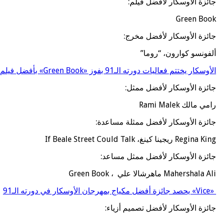
جائزة الأوسكار لأفضل فيلم:
Green Book
جائزة الأوسكار لأفضل مخرج:
ألفونسو كوارون، “روما”
الأوسكار يختتم فعاليات دورته الـ91 بفوز «Green Book» بأفضل فيلم سينمائي خلال العام
جائزة الأوسكار لأفضل ممثل:
رامي مالك Rami Malek
جائزة الأوسكار لأفضل ممثلة مساعدة:
Regina King ريجينا كينغ، If Beale Street Could Talk
جائزة الأوسكار لأفضل ممثل مساعد:
Mahershala Ali ماهرشالا علي ، Green Book
«Vice» يحصد جائزة أفضل مكياج بمهرجان الأوسكار في دورته الـ91
جائزة الأوسكار لأفضل تصميم أزياء: