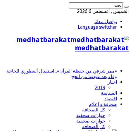
الخميس , أغسطس 6 2026
تواصل معانا
Language switcher
medhatbarakat
medhatbarakat
«ممر شرفي من حفظة القرآن».. استقبال أسطوري للحاجة
وفاء بعد عودتها من الحج
اخبار
2019
السياسة
اقتصاد
صحافة و اعلام
كل الصحافة
حوارات صحفية
حوارات صحفية
كل الصحافة