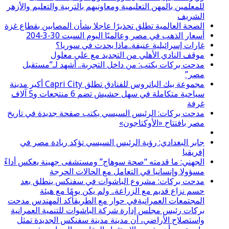
للمعلمين بالمهن التعليمية ومعاونيهم بالتربية والتعليم والأزهر
الشريف
الصحة العالمية تطلق تحذيرًا عاجلا بشأن المصابين بقطاع غزة
أسعار الذهب في مصر وعالميًا اليوم السبت 30-3-204
غارات إسرائيلية عنيفة..ماذا يحدث في سوريا؟
موقف النادي الأهلي من التجديد مع علي معلول
مدحت بركات يكتب: من داخل التجربة.. أشهد لـ”مستقبل
مصر”
مجموعة بيك الباتروس للفنادق تطلق Capri City أكبر مدينة
سياحية متكاملة في سهل حشيش تضم 6 منتجعات و5 آلاف
غرفة
مدحت بركات: الرئيس السيسي يكتب صفحة جديدة في تاريخ
مصر بافتتاح «الأوكتاجون»
جابر البغدادي: رؤية الرئيس السيسي تؤكد ريادة مصر في
إفريقيا
الجهني: ما قدمته “صحة سوهاج” ومستشفى جهينة يعكس أداءً
مسؤولا وإنسانيا في التعامل مع الحالات الحرجة
مدحت بركات: مشروع الباشوات في سفنكس ينطلق بعد
حسم نزاع قديم مع الزراعة.. ولم يكن يومًا مع هيئة
المجتمعات العمرانيةفي حوار مع الطريقأكد المهندس مدحت
بركات رئيس مجلس إدارة شركة الباشوات للتنمية العمرانية
واستصلاح الأراضي، أن مدينة مدينة سفنكس الجديدة تمثل