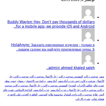
Buddy Waylen: Hey, Don't pay thousands of dollars
for a mobile app, we provide iOS and Android...
HolaAnync: Заказать ювелирные изделия - только в
нашем салоне вы найдете приемлемые цены. Б...
admin: ahmed khaled saleh...
مصر
مدحت بركات
المهندس مدحت بركات
رجل الأعمال مدحت بركات
مدحت بركات رجل
الأعمال
مدحت بركات رئيس حزب أبناء مصر
أبناء مصر
برنامج نبي الإحسان
رمضان
تيسير مطر
عمرو خالد
تحالف الأحزاب
الشيوخ
المهندس مدحت بركات، رجل الأعمال مدحت بركات، مدحت
بركات، مدحت بركات رجل الأعمال، حزب أبناء مصر
حزب أبناء مصر
الداعية الإسلامي عمرو خالد
اليمن
طابة
مدحت بركات وادي الملوك
مؤسسة طابة
السيسي
القاهرة
الحبيب علي الجفري
هشام عناني
بشرى الإرياني