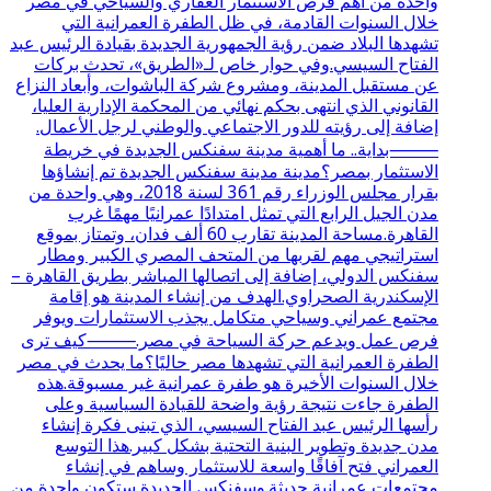
واحدة من أهم فرص الاستثمار العقاري والسياحي في مصر
خلال السنوات القادمة، في ظل الطفرة العمرانية التي
تشهدها البلاد ضمن رؤية الجمهورية الجديدة بقيادة الرئيس عبد
الفتاح السيسي.وفي حوار خاص لـ«الطريق»، تحدث بركات
عن مستقبل المدينة، ومشروع شركة الباشوات، وأبعاد النزاع
القانوني الذي انتهى بحكم نهائي من المحكمة الإدارية العليا،
إضافة إلى رؤيته للدور الاجتماعي والوطني لرجل الأعمال.
⸻بداية.. ما أهمية مدينة سفنكس الجديدة في خريطة
الاستثمار بمصر؟مدينة مدينة سفنكس الجديدة تم إنشاؤها
بقرار مجلس الوزراء رقم 361 لسنة 2018، وهي واحدة من
مدن الجيل الرابع التي تمثل امتدادًا عمرانيًا مهمًا غرب
القاهرة.مساحة المدينة تقارب 60 ألف فدان، وتمتاز بموقع
استراتيجي مهم لقربها من المتحف المصري الكبير ومطار
سفنكس الدولي، إضافة إلى اتصالها المباشر بطريق القاهرة –
الإسكندرية الصحراوي.الهدف من إنشاء المدينة هو إقامة
مجتمع عمراني وسياحي متكامل يجذب الاستثمارات ويوفر
فرص عمل ويدعم حركة السياحة في مصر.⸻كيف ترى
الطفرة العمرانية التي تشهدها مصر حاليًا؟ما يحدث في مصر
خلال السنوات الأخيرة هو طفرة عمرانية غير مسبوقة.هذه
الطفرة جاءت نتيجة رؤية واضحة للقيادة السياسية وعلى
رأسها الرئيس عبد الفتاح السيسي، الذي تبنى فكرة إنشاء
مدن جديدة وتطوير البنية التحتية بشكل كبير.هذا التوسع
العمراني فتح آفاقًا واسعة للاستثمار وساهم في إنشاء
مجتمعات عمرانية حديثة.وسفنكس الجديدة ستكون واحدة من