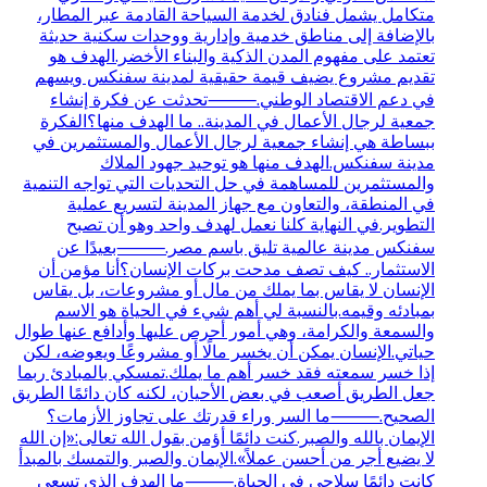
متكامل يشمل فنادق لخدمة السياحة القادمة عبر المطار،
بالإضافة إلى مناطق خدمية وإدارية ووحدات سكنية حديثة
تعتمد على مفهوم المدن الذكية والبناء الأخضر.الهدف هو
تقديم مشروع يضيف قيمة حقيقية لمدينة سفنكس ويسهم
في دعم الاقتصاد الوطني.⸻تحدثت عن فكرة إنشاء
جمعية لرجال الأعمال في المدينة.. ما الهدف منها؟الفكرة
ببساطة هي إنشاء جمعية لرجال الأعمال والمستثمرين في
مدينة سفنكس.الهدف منها هو توحيد جهود الملاك
والمستثمرين للمساهمة في حل التحديات التي تواجه التنمية
في المنطقة، والتعاون مع جهاز المدينة لتسريع عملية
التطوير.في النهاية كلنا نعمل لهدف واحد وهو أن تصبح
سفنكس مدينة عالمية تليق باسم مصر.⸻بعيدًا عن
الاستثمار.. كيف تصف مدحت بركات الإنسان؟أنا مؤمن أن
الإنسان لا يقاس بما يملك من مال أو مشروعات، بل يقاس
بمبادئه وقيمه.بالنسبة لي أهم شيء في الحياة هو الاسم
والسمعة والكرامة، وهي أمور أحرص عليها وأدافع عنها طوال
حياتي.الإنسان يمكن أن يخسر مالًا أو مشروعًا ويعوضه، لكن
إذا خسر سمعته فقد خسر أهم ما يملك.تمسكي بالمبادئ ربما
جعل الطريق أصعب في بعض الأحيان، لكنه كان دائمًا الطريق
الصحيح.⸻ما السر وراء قدرتك على تجاوز الأزمات؟
الإيمان بالله والصبر.كنت دائمًا أؤمن بقول الله تعالى:«إن الله
لا يضيع أجر من أحسن عملاً».الإيمان والصبر والتمسك بالمبدأ
كانت دائمًا سلاحي في الحياة.⸻ما الهدف الذي تسعى