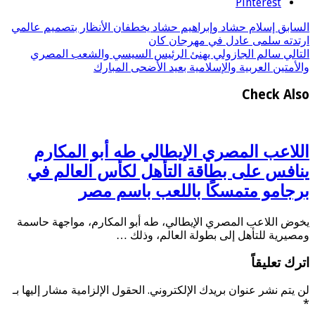
Pinterest
السابق
إسلام حشاد وإبراهيم حشاد يخطفان الأنظار بتصميم عالمي
ارتدته سلمى عادل في مهرجان كان
التالي
سالم الجازولي يهنئ الرئيس السيسي والشعب المصري
والأمتين العربية والإسلامية بعيد الأضحى المبارك
Check Also
اللاعب المصري الإيطالي طه أبو المكارم
ينافس على بطاقة التأهل لكأس العالم في
برجامو متمسكًا باللعب باسم مصر
يخوض اللاعب المصري الإيطالي، طه أبو المكارم، مواجهة حاسمة
ومصيرية للتأهل إلى بطولة العالم، وذلك …
اترك تعليقاً
لن يتم نشر عنوان بريدك الإلكتروني.
الحقول الإلزامية مشار إليها بـ
*