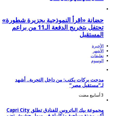
حضانة «اقرأ النموذجية بجزيرة شطورة»
تحتفل بتخريج الدفعة الـ11 من براعم
المستقبل
الأخيرة
الأشهر
تعليقات
الوسوم
مدحت بركات يكتب: من داخل التجربة.. أشهد
لـ”مستقبل مصر”
مجموعة بيك الباتروس للفنادق تطلق Capri City
أكبر مدينة سياحية متكاملة في سهل حشيش تضم