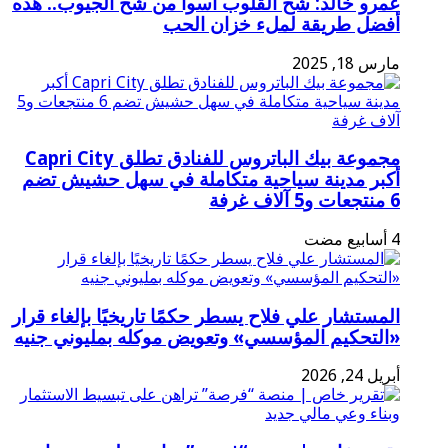
عمرو خالد: شح القلوب أسوأ من شح الجيوب.. هذه
أفضل طريقة لملء خزان الحب
مارس 18, 2025
مجموعة بيك الباتروس للفنادق تطلق Capri City
أكبر مدينة سياحية متكاملة في سهل حشيش تضم
6 منتجعات و5 آلاف غرفة
المستشار علي فلاح يسطر حكمًا تاريخيًا بإلغاء قرار
«التحكيم المؤسسي» وتعويض موكله بمليوني جنيه
أبريل 24, 2026