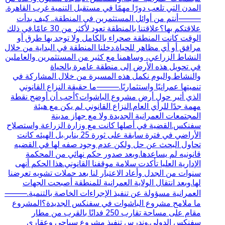
المدن التي تلعب دورًا مهمًا في مستقبل التنمية غرب القاهرة.
⸻أنتم من أوائل المستثمرين في المنطقة.. كيف بدأت
علاقتكم بها؟علاقتنا بالمنطقة تعود لأكثر من 30 عامًا.في ذلك
الوقت كانت المنطقة صحراء بالكامل ولا توجد بها طرق أو
مرافق أو أي مظاهر للحياة.دخلنا المنطقة في البداية من خلال
النشاط الزراعي، وساهمنا مع كثير من المستثمرين والعاملين
في تحويل هذه الأرض إلى منطقة عامرة بالحياة
والنشاط.واليوم نكمل هذه المسيرة من خلال المشاركة في
تنميتها عمرانيًا واستثماريًا.⸻ما حقيقة النزاع القانوني
الذي أثير حول أرض مشروع الباشوات؟أحب أن أوضح نقطة
مهمة جدًا للرأي العام.النزاع القانوني لم يكن مع هيئة
المجتمعات العمرانية الجديدة ولا مع جهاز مدينة
سفنكس.القضية في أصلها كانت مع وزارة الزراعة واستصلاح
الأراضي في فترة سابقة على ثورة 25 يناير.بل الهيئه كانت
تحاول البحث عن حل ولكن عدم وجود صفه لها في القضيه
قانونيه لم يساعدها.وبعد صدور حكم نهائي من المحكمة
الإدارية العليا تأكدت سلامة موقفنا القانوني.هذا الحكم أنهى
سنوات من الجدل وأعاد الاعتبار لنا بعد حملات تشويه تعرضنا
لها.وبعد انتقال الولاية العمرانية للمنطقة أصبحت الجهات
العمرانية مسؤولة عن تنفيذ الإجراءات الخاصة بالتنمية.⸻
ما ملامح مشروع الباشوات في سفنكس الجديدة؟المشروع
مقام على مساحة تقارب 250 فدانًا بالقرب من مطار
سفنكس الدولي.وندرس تنفيذ مشروع سياحي وعقاري