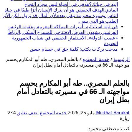
إليه في حياتك؟هدفي في الحياة ليس مجرد النجاح
المادي.الهدف الحقيقي هو أن يترك الإنسان أثرًا طيبًا في حياة
الناس وسيرة محترمة تبقى بعده.لأن المال قد يزول، لكن الأثر
الطيب هو الذي يبقى.
في ليلة استثنائية.. أميرات المملكة المغربية وعقيلة الرئيس
الفرنسي يشهدن العرض الافتتاحي للمسرح الملكي بالرباط
«عصب الدولة».. الاستثمار الحقيقي في شباب الجمهورية
الجديدة
مدحت بركات يكتب: كلمة حق في حسام حسن
الرئيسية
/
خدمة المجتمع
/
بالعلم المصري.. طه أبو المكارم يحسم
مواجهته الـ 66 في مسيرته بالتعادل أمام بطل إيران
بالعلم المصري.. طه أبو المكارم يحسم
مواجهته الـ 66 في مسيرته بالتعادل أمام
بطل إيران
Medhat Barakat
مايو 25, 2026
خدمة المجتمع
اضف تعليق
234
زيارة
كتب: مصطفى محمود