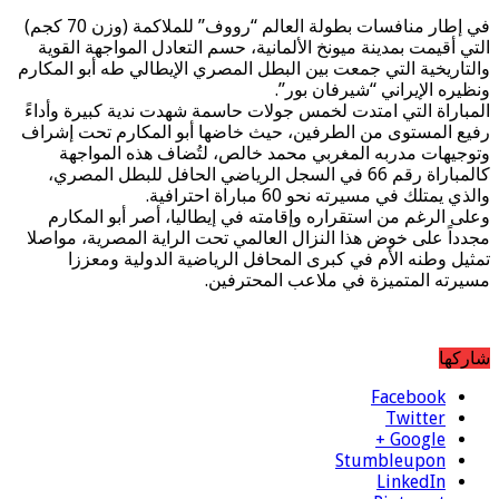
في إطار منافسات بطولة العالم “رووف” للملاكمة (وزن 70 كجم)
التي أقيمت بمدينة ميونخ الألمانية، حسم التعادل المواجهة القوية
والتاريخية التي جمعت بين البطل المصري الإيطالي طه أبو المكارم
ونظيره الإيراني “شيرفان بور”.
المباراة التي امتدت لخمس جولات حاسمة شهدت ندية كبيرة وأداءً
رفيع المستوى من الطرفين، حيث خاضها أبو المكارم تحت إشراف
وتوجيهات مدربه المغربي محمد خالص، لتُضاف هذه المواجهة
كالمباراة رقم 66 في السجل الرياضي الحافل للبطل المصري،
والذي يمتلك في مسيرته نحو 60 مباراة احترافية.
وعلى الرغم من استقراره وإقامته في إيطاليا، أصر أبو المكارم
مجدداً على خوض هذا النزال العالمي تحت الراية المصرية، مواصلا
تمثيل وطنه الأم في كبرى المحافل الرياضية الدولية ومعززا
مسيرته المتميزة في ملاعب المحترفين.
شاركها
Facebook
Twitter
Google +
Stumbleupon
LinkedIn