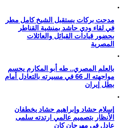
مدحت بركات يستقبل الشيخ كامل مطر
في لقاء ودي حاشد بمنشية القناطر
بحضور قيادات القبائل والعائلات
المصرية
بالعلم المصري.. طه أبو المكارم يحسم
مواجهته الـ 66 في مسيرته بالتعادل أمام
بطل إيران
إسلام حشاد وإبراهيم حشاد يخطفان
الأنظار بتصميم عالمي ارتدته سلمى
عادل في مهرجان كان