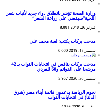
وزارة الصحة تؤشر بانطلاق دواء جديد لأنبات شعر
اللحية”سيقضي على زراعة الشعر”
فبراير 26, 2019
8,881
مدحت بركات يكتب: لعبة محمد علي
سبتمبر 17, 2019
6,000
مدحت بركات ينافس في انتخابات النواب بـ 42
مرشحا على القوائم و60 للفردي
سبتمبر 26, 2020
5,967
نجوم الرياضة يدعمون قائمة أبناء مصر (شرق
الدلتا) في انتخابات النواب
نوفمبر 6, 2020
4,895