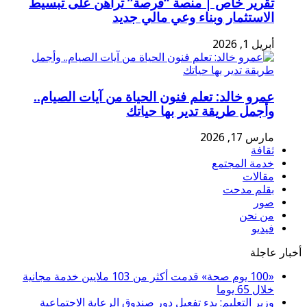
تقرير خاص | منصة “فرصة” تراهن على تبسيط
الاستثمار وبناء وعي مالي جديد
أبريل 1, 2026
عمرو خالد: تعلم فنون الحياة من آيات الصيام..
وأجمل طريقة تدير بها حياتك
مارس 17, 2026
ثقافة
خدمة المجتمع
مقالات
بقلم مدحت
صور
من نحن
فيديو
أخبار عاجلة
«100 يوم صحة» قدمت أكثر من 103 ملايين خدمة مجانية
خلال 65 يوما
وزير التعليم: بدء تفعيل دور صندوق الرعاية الاجتماعية