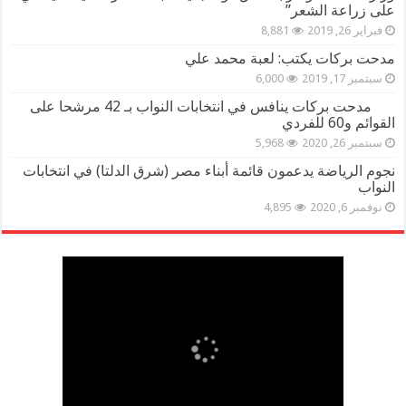
على زراعة الشعر”
فبراير 26, 2019
8,881
مدحت بركات يكتب: لعبة محمد علي
سبتمبر 17, 2019
6,000
مدحت بركات ينافس في انتخابات النواب بـ 42 مرشحا على
القوائم و60 للفردي
سبتمبر 26, 2020
5,968
نجوم الرياضة يدعمون قائمة أبناء مصر (شرق الدلتا) في انتخابات
النواب
نوفمبر 6, 2020
4,895