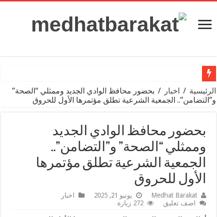
«100 يوم صحة» قدمت أكثر من 103 ملايين خدمة مجانية خلال 65 يوما
الرئيسية
/
اخبار
/
بحضور محافظ الوادي الجديد وممثلي “الصحة”
و”التضامن”.. الجمعية الشرعية تطلق مؤتمرها الأول للحروق
وزير التعليم: بدء تفعيل دور صندوق الرعاية الاجتماعية للمعلمين بالمه
الصحة العالمية تطلق تحذيرًا عاجلا بشأن المصابين بقطاع غزة
بحضور محافظ الوادي الجديد
أسعار الذهب في مصر وعالميًا اليوم السبت 30-3-204
وممثلي “الصحة” و”التضامن”..
غارات إسرائيلية عنيفة..ماذا يحدث في سوريا؟
الجمعية الشرعية تطلق مؤتمرها
موقف النادي الأهلي من التجديد مع علي معلول
الأول للحروق
مدحت بركات يكتب: من داخل التجربة.. أشهد لـ”مستقبل مصر”
Medhat Barakat
يونيو 21, 2025
اخبار
اضف تعليق
272 زيارة
مجموعة بيك الباتروس للفنادق تطلق Capri City أكبر مدينة سياحية متكاملة في سهل حشيش تضم 6 منتجعات و5 آلاف غرفة