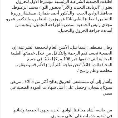
أطلقت الجمعية الشرعية الرئيسية مؤتمرها الأول للحروق
مدحت بركات: الرئيس السيسي يكتب صفحة جديدة في تاريخ مصر بافت
بعنوان “الريادة.. التجديد والأثر” بحضور اللواء محمد الزملوط،
محافظ الوادي الجديد، والدكتور أحمد طمارة، مستشار وزيرة
جابر البغدادي: رؤية الرئيس السيسي تؤكد ريادة مصر في إفريقيا
التضامن للقطاع الطبي نائبًا عن وزيرة التضامن، والدكتور عمرو
مجدي رئيس الجمعية المصرية لجراحة التجميل، ونخبة من
الجهني: ما قدمته “صحة سوهاج” ومستشفى جهينة يعكس أداءً مسؤولا و
أساتذة جراحة الحروق والتجميل.
مدحت بركات: مشروع الباشوات في سفنكس ينطلق بعد حسم نزاع قديم مع الزراعة.. ولم يكن يومًا مع هيئة المجتمعات العمرانيةفي حوار مع الطريقأكد المهندس مدحت بركات رئيس مجلس إدارة شركة الباشوات للتنمية العمرانية واستصلاح الأراضي، أن مدينة مدينة سفنكس الجديدة تمثل واحدة من أهم فرص الاستثمار العقاري والسياحي في مصر خلال السنوات القادمة، في ظل ا
في ليلة استثنائية.. أميرات المملكة المغربية وعقيلة الرئيس الفرنس
وقال مصطفى إسماعيل، الأمين العام للجمعية الشرعية، إن
الجمعية تجسد قيم الرحمة والتكافل من خلال خدماتها الطبية
«عصب الدولة».. الاستثمار الحقيقي في شباب الجمهورية الجديدة
المجانية التي تقدمها عبر 106 مركزًا طبيًا في جميع
المحافظات، قائلاً: “نحن نواجه أكثر أنواع الألم قسوة بقلوب
مدحت بركات يكتب: كلمة حق في حسام حسن
مخلصة وعلم راسخ”.
وأشار إلى أن مستشفى الحروق يعالج أكثر من 5 آلاف مريض
سنويًا بالمجان، وحصل على أعلى شهادات الجودة الصحية في
مصر.
من جانبه، أشاد محافظ الوادي الجديد بجهود الجمعية وتفانيها
في تقديم خدمات على أعلى مستوى.