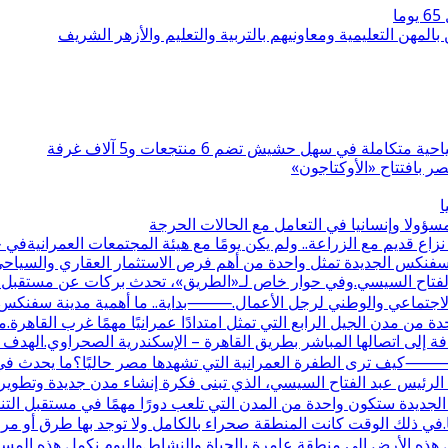
بالمهن التعليمية ومعاونيهم بالتربية والتعليم والأزهر الشريف
 بافتتاح «الأوكتاجون»
ا
ولا وإنسانيا في التعامل مع الحالات الحرجة
قديم مع الزراعة.. ولم يكن يومًا مع هيئة المجتمعات العمرانيةف
نة سفنكس الجديدة تمثل واحدة من أهم فرص الاستثمار العقاري والسيا
 الفتاح السيسي.وفي حوار خاص لـ«الطريق»، تحدث بركات عن مستقبل الم
دور الاجتماعي والوطني لرجل الأعمال.⸻بداية.. ما أهمية مدينة سفنك
 إلى اتصالها المباشر بطريق القاهرة – الإسكندرية الصحراوي.الهدف
كيف ترى الطفرة العمرانية التي تشهدها مصر حاليًا؟ما يحدث في م
رئيس عبد الفتاح السيسي، الذي تبنى فكرة إنشاء مدن جديدة وتطوير الب
جديدة ستكون واحدة من المدن التي تلعب دورًا مهمًا في مستقبل ال
ت علاقتكم بها؟علاقتنا بالمنطقة تعود لأكثر من 30 عامًا.في ذلك الوقت كانت المنطقة صحراء بالكام
 هذه الأرض إلى منطقة عامرة بالحياة والنشاط.واليوم نكمل هذه المس