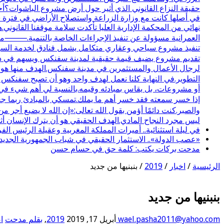
حقيقة النزاع القانوني الذي أثير حول أرض مشروع الباشوات؟أحب
نهائي من المحكمة الإدارية العليا تأكدت سلامة موقفنا القانوني.
تنفيذ مشروع سياحي وعقاري متكامل يشمل فنادق لخدمة السياحة 
تقديم مشروع يضيف قيمة حقيقية لمدينة سفنكس ويسهم في دعم
لرجال الأعمال والمستثمرين في مدينة سفنكس.الهدف منها هو تو
التطوير.في النهاية كلنا نعمل لهدف واحد وهو أن تصبح سفنكس
أو مشروعات، بل يقاس بمبادئه وقيمه.بالنسبة لي أهم شيء في ا
إذا خسر سمعته فقد خسر أهم ما يملك.تمسكي بالمبادئ ربما جع
والصبر.كنت دائمًا أؤمن بقول الله تعالى:«إن الله لا يضيع أج
ليس مجرد النجاح المادي.الهدف الحقيقي هو أن يترك الإنسان أثرً
في ليلة استثنائية.. أميرات المملكة المغربية وعقيلة الرئيس 
«عصب الدولة».. الاستثمار الحقيقي في شباب الجمهورية الجديد
مدحت بركات يكتب: كلمة حق في حسام حسن
الرئيسية
/
اخبار
/
2019
/
بنبنيها من جديد
بنبنيها من جديد
wael.pasha2011@yahoo.com
أبريل 17, 2019
2019
,
بقلم مدحت
ا