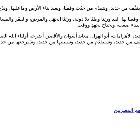
 سنقُف من جديد، ونتقدُم من حيُث وقفنا، ونعيد بناء الأرض وماعليها، وندُع
عنا بها.. لقد ورثنا وطنًا بلا دولة، ورثنَا الجهَل والمرض، والفقَر والف
لبناء صعب، ونحتاُج لجهدٍ ووقت.
ديد، الأهرامات، أبو الهول، معابد أسوان والأقصر، أضرحة أولياء الله ا
َف من جديد، وسنتقدُم من جديد، وسنبنيها من جديد، وسُنرجعها من جديد، و
هم المصريين