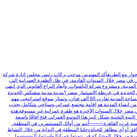
ي حوار مع الطريقأكد المهندس مدحت بركات رئيس مجلس إدارة شركة
حي في مصر خلال السنوات القادمة، في ظل الطفرة العمرانية التي
دينة، ومشروع شركة الباشوات، وأبعاد النزاع القانوني الذي انتهى
س الجديدة في خريطة الاستثمار بمصر؟مدينة مدينة سفنكس الجديدة
تم إنشاؤها بقرار مجلس الوزراء رقم 361 لسنة 2018، وهي واحدة من مدن الجيل الرابع التي تمثل امتدادًا عمرانيًا مهمًا غرب القاهرة.مساحة المدينة تقارب 60 ألف فدان، وتمتاز بموقع استراتيجي مهم
 من إنشاء المدينة هو إقامة مجتمع عمراني وسياحي متكامل يجذب
صر خلال السنوات الأخيرة هو طفرة عمرانية غير مسبوقة.هذه
نية التحتية بشكل كبير.هذا التوسع العمراني فتح آفاقًا واسعة
تنمية غرب القاهرة.⸻أنتم من أوائل المستثمرين في المنطقة..
ل ولا توجد بها طرق أو مرافق أو أي مظاهر للحياة.دخلنا المنطقة في البداية من خلال النشاط
يرة من خلال المشاركة في تنميتها عمرانيًا واستثماريًا.⸻ما