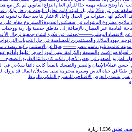
 أن أوضح نقطة مهمة جدًا للرأي العام.النزاع القانوني لم يكن مع هيئ
في أصلها كانت مع وزارة الزراعة واستصلاح الأراضي في فترة سابقة على ثورة 25 يناير
هذا الحكم أنهى سنوات من الجدل وأعاد الاعتبار لنا بعد حملات تشويه تعر
القادمة عبر المطار، بالإضافة إلى مناطق خدمية وإدارية ووحدات سكن
 الاقتصاد الوطني.⸻تحدثت عن فكرة إنشاء جمعية لرجال الأعمال ف
حيد جهود الملاك والمستثمرين للمساهمة في حل التحديات التي تواجه ا
 مدينة عالمية تليق باسم مصر.⸻بعيدًا عن الاستثمار.. كيف تصف مدح
لحياة هو الاسم والسمعة والكرامة، وهي أمور أحرص عليها وأدافع عنها
ل الطريق أصعب في بعض الأحيان، لكنه كان دائمًا الطريق الصحيح.⸻
ر من أحسن عملاً».الإيمان والصبر والتمسك بالمبدأ كانت دائمًا سلاحي
ا طيبًا في حياة الناس وسيرة محترمة تبقى بعده.لأن المال قد يزول، لك
الفرنسي يشهدن العرض الافتتاحي للمسرح الملكي بالرباط
ة
ضف تعليق
1,936 زيارة