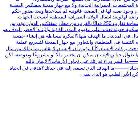
ة المجتمعات العمرانية الجديدة ولا مع جهاز مدينة سفنكس.القضية
.بل الهيئه كانت تحاول البحث عن حل ولكن عدم وجود صفه لها في القضيه قانونيه لم يساعدها.وبعد صدور حكم
ضنا لها.وبعد انتقال الولاية العمرانية للمنطقة أصبحت الجهات
العمرانية مسؤولة عن تنفيذ الإجراءات الخاصة بالتنمية.⸻ما ملامح مشروع الباشوات في سفنكس الجديدة؟المشروع مقام على مساحة تقارب 250 فدانًا بالقرب من مطار سفنكس الدولي.وندرس
ية حديثة تعتمد على مفهوم المدن الذكية والبناء الأخضر.الهدف هو
ي المدينة.. ما الهدف منها؟الفكرة ببساطة هي إنشاء جمعية
لتنمية في المنطقة، والتعاون مع جهاز المدينة لتسريع عملية
ت بركات الإنسان؟أنا مؤمن أن الإنسان لا يقاس بما يملك من مال
 طوال حياتي.الإنسان يمكن أن يخسر مالًا أو مشروعًا ويعوضه، لكن
ما السر وراء قدرتك على تجاوز الأزمات؟الإيمان بالله
 في الحياة.⸻ما الهدف الذي تسعى إليه في حياتك؟هدفي في الحياة
ن الأثر الطيب هو الذي يبقى.