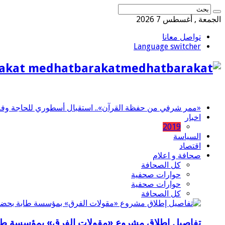
الجمعة , أغسطس 7 2026
تواصل معانا
Language switcher
akat medhatbarakat
«ممر شرفي من حفظة القرآن».. استقبال أسطوري للحاجة وفاء 
اخبار
2019
السياسة
اقتصاد
صحافة و اعلام
كل الصحافة
حوارات صحفية
حوارات صحفية
كل الصحافة
تفاصيل إطلاق مشروع «مقولات الفرق» بمؤسسة طاب