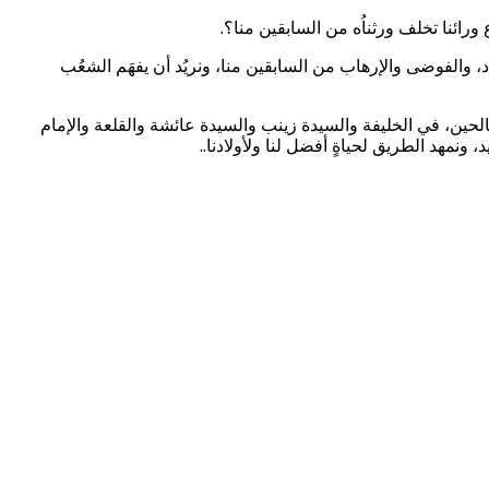
 ورائنا تخلف ورثناُه من السابقين منا؟.
ساد، والفوضى والإرهاب من السابقين منا، ونريُد أن يفهَم الشعُب
لصالحين، في الخليفة والسيدة زينب والسيدة عائشة والقلعة والإمام
نمهد الطريق لحياةٍ أفضل لنا ولأولادنا..