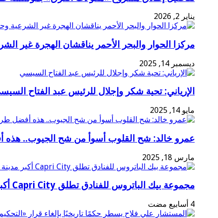
يناير 2, 2026
مركزا الحوار والبحر الأحمر يناقشان الهجرة غير الشر
ديسمبر 14, 2025
الإرياني: تحية شكر وإجلال للرئيس عبد الفتاح السيس
مايو 14, 2025
عمرو خالد: شح القلوب أسوأ من شح الجيوب.. هذه 
مارس 18, 2025
مجموعة بيك الباتروس للفنادق تطلق Capri City أكبر مدينة سياحية متكاملة في سهل حشيش تضم 6 منتجعات و5 آلاف غرفة