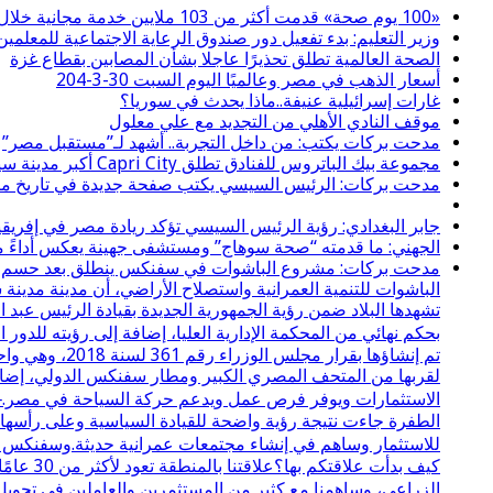
«100 يوم صحة» قدمت أكثر من 103 ملايين خدمة مجانية خلال 65 يوما
وزير التعليم: بدء تفعيل دور صندوق الرعاية الاجتماعية للمعلمين 
الصحة العالمية تطلق تحذيرًا عاجلا بشأن المصابين بقطاع غزة
أسعار الذهب في مصر وعالميًا اليوم السبت 30-3-204
غارات إسرائيلية عنيفة..ماذا يحدث في سوريا؟
موقف النادي الأهلي من التجديد مع علي معلول
مدحت بركات يكتب: من داخل التجربة.. أشهد لـ”مستقبل مصر”
مجموعة بيك الباتروس للفنادق تطلق Capri City أكبر مدينة سياحية متكاملة في سهل حشيش تضم 6 منتجعات و5 آلاف غرفة
مدحت بركات: الرئيس السيسي يكتب صفحة جديدة في تاريخ مصر
جابر البغدادي: رؤية الرئيس السيسي تؤكد ريادة مصر في إفريقي
الجهني: ما قدمته “صحة سوهاج” ومستشفى جهينة يعكس أداءً مسؤ
مدحت بركات: مشروع الباشوات في سفنكس ينطلق بعد حسم نزاع 
الباشوات للتنمية العمرانية واستصلاح الأراضي، أن مدينة مدي
تشهدها البلاد ضمن رؤية الجمهورية الجديدة بقيادة الرئيس عبد
بحكم نهائي من المحكمة الإدارية العليا، إضافة إلى رؤيته لل
لقربها من المتحف المصري الكبير ومطار سفنكس الدولي، إضافة
الاستثمارات ويوفر فرص عمل ويدعم حركة السياحة في مصر.⸻
الطفرة جاءت نتيجة رؤية واضحة للقيادة السياسية وعلى رأسها ال
للاستثمار وساهم في إنشاء مجتمعات عمرانية حديثة.وسفنكس ال
كيف بدأ
الزراعي، وساهمنا مع كثير من المستثمرين والعاملين في تحويل