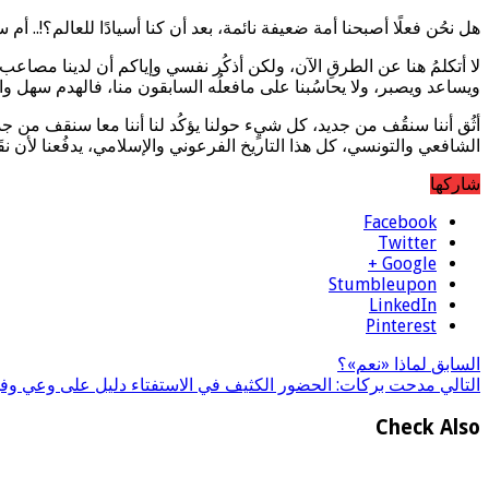
هل نحُن فعلًا أصبحنا أمة ضعيفة نائمة، بعد أن كنا أسيادًا للعالم؟!.. أم
لا أتكلمُ هنا عن الطرقِ الآن، ولكن أذكُر نفسي وإياكم أن لدينا مصاعب وق
ويساعد ويصبر، ولا يحاسُبنا على مافعلُه السابقون منا، فالهدم سهل وا
أثُق أننا سنقُف من جديد، كل شيٍء حولنا يؤكُد لنا أننا معا سنقف من ج
الشافعي والتونسي، كل هذا التاريخ الفرعوني والإسلامي، يدفُعنا لأن نق
شاركها
Facebook
Twitter
Google +
Stumbleupon
LinkedIn
Pinterest
السابق
لماذا «نعم»؟
التالي
مدحت بركات: الحضور الكثيف في الاستفتاء دليل على وعي وف
Check Also