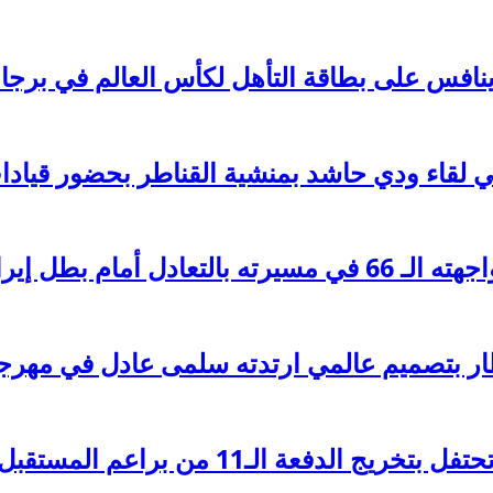
ينافس على بطاقة التأهل لكأس العالم في برجا
قاء ودي حاشد بمنشية القناطر بحضور قيادات 
 أمام بطل إيران
ار بتصميم عالمي ارتدته سلمى عادل في مهرج
دفعة الـ11 من براعم المستقبل