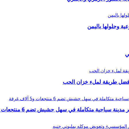
عية وحلولها باليمن
ي
أفضل طريقة لملء خزان الحب