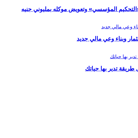
ر «التحكيم المؤسسي» وتعويض موكله بمليوني جنيه
ار وبناء وعي مالي جديد
 طريقة تدير بها حياتك