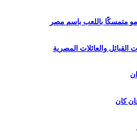
مو متمسكًا باللعب باسم مصر
القبائل والعائلات المصرية
ان كان