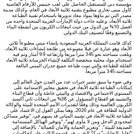
مؤسسة دبي للمستقبل الحاصل على لقب جينيس للأرقام القاسية
كأول مبنى تجاري مطبوع بتقنية ثلاثية الأبعاد في العام، وكذلك مدينة
مصدر التي تم بناؤها بمواد معاد تدويرها باستخدام تقنية الطباعة
ثلاثية الأبعاد، وعليه جاءت دولة الإمارات العربية المتحدة واحدة من
أفضل 10% من الدول من حيث انبعاثات الكربون من أنشطة البناء
والتصنيع وفقًا لتصنيف البنك الدولي.
كذلك قامت المملكة العربية السعودية بإنشاء مبني مطبوعاً ثلاثي
الأبعاد وهو عبارة عن فيلا مصنوعة من طابعة إنشاءات ثلاثية الأبعاد،
وبلغت مساحته نحو 345 متراً مربعاً وارتفاعه 9.9 أمتار وتم فيه
استخدام مواد محلية منخفضة التكلفة لإنشاء الخرسانة ثلاثية الأبعاد
القابلة للطباعة والتي تمت طباعة جميع جدران المبني البالغة
مساحته 345 متراً مربعاً.
وفي ضوء ما سبق تشير خبرات عدد من المدن حول العالم إلى
إمكانات الطباعة ثلاثية الأبعاد في تحقيق معايير الاستدامة على
المستوى الاجتماعي والاقتصادي والبيئي خاصًة وأن قطاع البناء
والتشييد هو القطاع المسؤول عن 38% من انبعاثات ثاني أكسيد
الكربون العالمية وذلك وفقًا لتقديرات الأمم المتحدة للبيئة والوكالة
الدولية للطاقة في عام 2020، وهنا يمكن القول إن الاعتماد على
الطباعة ثلاثية الأبعاد في تشييد المباني قد يسهم في، “توفير مساكن
لمحدودي الدخل ومن لا مأوى لهم”، “وتوفير الهياكل المستدامة
الصديقة للبيئة”، “وتعزيز الحماية والأمان للعمالة”، بالإضافة إلى
“تقليل النفايات”.وركزَّ التقرير في قسمه الثالث على انعكاسات