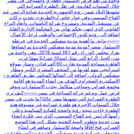
واحدة من أهم فرص الاستثمار العقاري والسياحي في مصر
خلال السنوات القادمة، في ظل الطفرة العمرانية التي
تشهدها البلاد ضمن رؤية الجمهورية الجديدة بقيادة الرئيس عبد
الفتاح السيسي.وفي حوار خاص لـ«الطريق»، تحدث بركات
عن مستقبل المدينة، ومشروع شركة الباشوات، وأبعاد النزاع
القانوني الذي انتهى بحكم نهائي من المحكمة الإدارية العليا،
إضافة إلى رؤيته للدور الاجتماعي والوطني لرجل الأعمال.
⸻بداية.. ما أهمية مدينة سفنكس الجديدة في خريطة
الاستثمار بمصر؟مدينة مدينة سفنكس الجديدة تم إنشاؤها
بقرار مجلس الوزراء رقم 361 لسنة 2018، وهي واحدة من
مدن الجيل الرابع التي تمثل امتدادًا عمرانيًا مهمًا غرب
القاهرة.مساحة المدينة تقارب 60 ألف فدان، وتمتاز بموقع
استراتيجي مهم لقربها من المتحف المصري الكبير ومطار
سفنكس الدولي، إضافة إلى اتصالها المباشر بطريق القاهرة –
الإسكندرية الصحراوي.الهدف من إنشاء المدينة هو إقامة
مجتمع عمراني وسياحي متكامل يجذب الاستثمارات ويوفر
فرص عمل ويدعم حركة السياحة في مصر.⸻كيف ترى
الطفرة العمرانية التي تشهدها مصر حاليًا؟ما يحدث في مصر
خلال السنوات الأخيرة هو طفرة عمرانية غير مسبوقة.هذه
الطفرة جاءت نتيجة رؤية واضحة للقيادة السياسية وعلى
رأسها الرئيس عبد الفتاح السيسي، الذي تبنى فكرة إنشاء
مدن جديدة وتطوير البنية التحتية بشكل كبير.هذا التوسع
العمراني فتح آفاقًا واسعة للاستثمار وساهم في إنشاء
مجتمعات عمرانية حديثة.وسفنكس الجديدة ستكون واحدة من