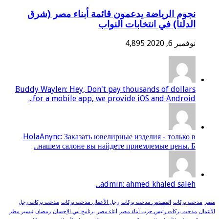
نجوم الرياضة يدعمون قائمة أبناء مصر (شرق
الدلتا) في انتخابات النواب
نوفمبر 6, 2020
4,895
Buddy Waylen: Hey, Don't pay thousands of dollars
for a mobile app, we provide iOS and Android...
HolaAnync: Заказать ювелирные изделия - только в
нашем салоне вы найдете приемлемые цены. Б...
admin: ahmed khaled saleh...
مصر
مدحت بركات
المهندس مدحت بركات
رجل الأعمال مدحت بركات
مدحت بركات رجل
الأعمال
مدحت بركات رئيس حزب أبناء مصر
أبناء مصر
برنامج نبي الإحسان
رمضان
تيسير مطر