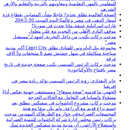
للمعلمين بالمهن التعليمية ومعاونيهم بالتربية والتعليم والأزهر
الشريف
الصحة العالمية تطلق تحذيرًا عاجلا بشأن المصابين بقطاع غزة
أسعار الذهب في مصر وعالميًا اليوم السبت 30-3-204
غارات إسرائيلية عنيفة..ماذا يحدث في سوريا؟
موقف النادي الأهلي من التجديد مع علي معلول
مدحت بركات يكتب: من داخل التجربة.. أشهد لـ”مستقبل
مصر”
مجموعة بيك الباتروس للفنادق تطلق Capri City أكبر مدينة
سياحية متكاملة في سهل حشيش تضم 6 منتجعات و5 آلاف
غرفة
مدحت بركات: الرئيس السيسي يكتب صفحة جديدة في تاريخ
مصر بافتتاح «الأوكتاجون»
جابر البغدادي: رؤية الرئيس السيسي تؤكد ريادة مصر في
إفريقيا
الجهني: ما قدمته “صحة سوهاج” ومستشفى جهينة يعكس أداءً
مسؤولا وإنسانيا في التعامل مع الحالات الحرجة
مدحت بركات: مشروع الباشوات في سفنكس ينطلق بعد
حسم نزاع قديم مع الزراعة.. ولم يكن يومًا مع هيئة
المجتمعات العمرانيةفي حوار مع الطريقأكد المهندس مدحت
بركات رئيس مجلس إدارة شركة الباشوات للتنمية العمرانية
واستصلاح الأراضي، أن مدينة مدينة سفنكس الجديدة تمثل