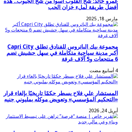
عمرو خالد: شح القلوب أسوأ من شح الجيوب.. هذه
أفضل طريقة لملء خزان الحب
مارس 18, 2025
مجموعة بيك الباتروس للفنادق تطلق Capri City
أكبر مدينة سياحية متكاملة في سهل حشيش تضم
6 منتجعات و5 آلاف غرفة
المستشار علي فلاح يسطر حكمًا تاريخيًا بإلغاء قرار
«التحكيم المؤسسي» وتعويض موكله بمليوني جنيه
أبريل 24, 2026