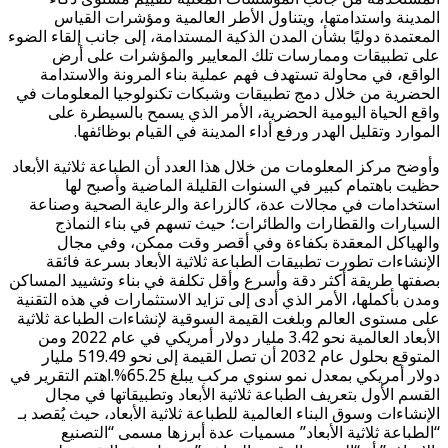
المدينة واستدامتها، ويتناول الأطر العالمية ومؤشرات القياس
المعتمدة دوليًا بشأن المدن الذكية المستدامة، إلى جانب إلقاء الضوء
على تطبيقات وممارسات تلك المعايير والمؤشرات على أرض
الواقع، في محاولة تستهدف فهم عملية بناء المرونة والاستدامة
الحضرية من خلال دمج تطبيقات وشبكات تكنولوجيا المعلومات في
واقع الحياة اليومية الحضرية، الأمر الذي يسمح بالسيطرة على
الموارد وتقليل الهدر ورفع أداء المدينة في القيام بوظائفها.
وأوضح مركز المعلومات من خلال هذا العدد أن الطباعة ثلاثية الأبعاد
حظيت باهتمام كبير في السنوات القليلة الماضية وأصبح لها
استخدامات في مجالات عدة، كالزراعة والرعاية الصحية وصناعة
السيارات والقطارات والطائرات؛ حيث تسهم في بناء النماذج
والهياكل المعقدة بكفاءة وفي أقصر وقت ممكن، وفي مجال
الإنشاءات تطورت تطبيقات الطباعة ثلاثية الأبعاد بسرعة فائقة
بصفتها طريقة أكثر دقة وأسرع وأقل تكلفة في بناء وتشييد المساكن
ومدن بأكملها، الأمر الذي أدى إلى تزايد الاستثمارات في هذه التقنية
على مستوى العالم وبلغت القيمة السوقية لإنشاءات الطباعة ثلاثية
الأبعاد العالمية نحو 3.42 مليار دولار أمريكي في عام 2022 ومن
المتوقع بحلول عام 2032 أن تصل القيمة إلى نحو 519.49 مليار
دولار أمريكي بمعدل نمو سنوي مركب يبلغ 65.25%.اهتم التقرير في
القسم الأول بتعريف الطباعة ثلاثية الأبعاد وتطبيقاتها في مجال
الإنشاءات وسوق البناء العالمية للطباعة ثلاثية الأبعاد، حيث يُقصد بـ
“الطباعة ثلاثية الأبعاد” مسميات عدة أبرزها مسمى “التصنيع