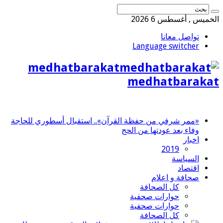
الخميس , أغسطس 6 2026
تواصل معانا
Language switcher
medhatbarakat
medhatbarakat
«ممر شرفي من حفظة القرآن».. استقبال أسطوري للحاجة
وفاء بعد عودتها من الحج
اخبار
2019
السياسة
اقتصاد
صحافة و اعلام
كل الصحافة
حوارات صحفية
حوارات صحفية
كل الصحافة