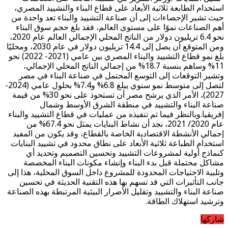
استخدام الطابعة ثلاثية الأبعاد على قطاع البناء والتشييد المصري،
حيث تشير الإحصاءات إلى أن صناعة التشييد والبناء تعد واحدة من
أهم الصناعات نموًا على مستوى العالم، فقد بلغ حجم سوق البناء
نحو 6.4 تريليون دولار من الناتج المحلي الإجمالي العالم عام 2020،
ومن المتوقع أن يصل إلى 14.4 تريليون دولار في عام 2030، ومحليًا
بلغ نمو قطاع التشييد والبناء المصري بين عامي (2021- 2022) نحو
11% وساهم بنسبة 18.7% من إجمالي الناتج المحلي الإجمالي،
وتشير التوقعات إلى التوسع المحتمل في صناعة البناء في مصر
لتصل إلى متوسط نمو سنوي يبلغ 6.8% و7.4% بحلول عامي (2024-
2027)، الأمر الذي يرشح مصر أن تستحوذ على نحو 30% من قيمة
صناعة البناء والتشييد في منطقة الشرق الأوسط وشمال
إفريقيا.وبالنظر فيما تم تنفيذه من عمليات في قطاع التشييد والبناء
عام 2020/ 2021، نجد أن نشاط البنايات يمثل نحو 67.4% من
إجمالي الأنشطة الاقتصادية الخاصة بالقطاع، وقد يكون من المفيد
استخدام الطباعة ثلاثية الأبعاد على نطاق محدود في تشييد البنايات
كنماذج أولية لمشروعات التشييد وتحسين التصميم وتحديد أي
مشاكل محتملة قبل بدء البناء وإنشاء مكونات البناء المخصصة
وتلبية الاحتياجات المحدودة للمشروع داخل السوق المحلية، هذا إلى
جانب التأثيرات التي قد تسهم بها هذه التقنية الحديثة في تحسين
صناعة البناء والتشييد وتقليل الأضرار البيئية المرتبطة بهذه الصناعة
وترشيد استهلاك الطاقة.
شاركها