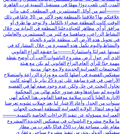
المدن التي تلعب دورًا مهمًا في مستقبل التنمية غرب القاهرة.
⸻أنتم من أوائل المستثمرين في المنطقة.. كيف بدأت
علاقتكم بها؟علاقتنا بالمنطقة تعود لأكثر من 30 عامًا.في ذلك
الوقت كانت المنطقة صحراء بالكامل ولا توجد بها طرق أو
مرافق أو أي مظاهر للحياة.دخلنا المنطقة في البداية من خلال
النشاط الزراعي، وساهمنا مع كثير من المستثمرين والعاملين
في تحويل هذه الأرض إلى منطقة عامرة بالحياة
والنشاط.واليوم نكمل هذه المسيرة من خلال المشاركة في
تنميتها عمرانيًا واستثماريًا.⸻ما حقيقة النزاع القانوني
الذي أثير حول أرض مشروع الباشوات؟أحب أن أوضح نقطة
مهمة جدًا للرأي العام.النزاع القانوني لم يكن مع هيئة
المجتمعات العمرانية الجديدة ولا مع جهاز مدينة
سفنكس.القضية في أصلها كانت مع وزارة الزراعة واستصلاح
الأراضي في فترة سابقة على ثورة 25 يناير.بل الهيئه كانت
تحاول البحث عن حل ولكن عدم وجود صفه لها في القضيه
قانونيه لم يساعدها.وبعد صدور حكم نهائي من المحكمة
الإدارية العليا تأكدت سلامة موقفنا القانوني.هذا الحكم أنهى
سنوات من الجدل وأعاد الاعتبار لنا بعد حملات تشويه تعرضنا
لها.وبعد انتقال الولاية العمرانية للمنطقة أصبحت الجهات
العمرانية مسؤولة عن تنفيذ الإجراءات الخاصة بالتنمية.⸻
ما ملامح مشروع الباشوات في سفنكس الجديدة؟المشروع
مقام على مساحة تقارب 250 فدانًا بالقرب من مطار
سفنكس الدولي.وندرس تنفيذ مشروع سياحي وعقاري