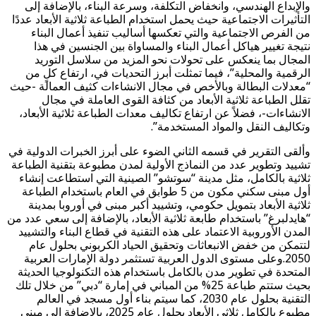
والإبداع الهندسي، وانخفاض التكلفة، وسرعة البناء، بالإضافة إلى
التأثيرات الاجتماعية حيث يحمل استخدام الطباعة ثلاثية الأبعاد عددًا
من الفرص الاجتماعية والتي تعكسها أساليب تنفيذ أعمال البناء
نتيجة تغيير هياكل أعمال البناء والمساواة بين الجنسين في هذا
المجال بما ينعكس على تحولات نحو المزيد من سلاسل التوريد
الرقمية والمحلية”، فيما تمثلت أبرز التحديات في، ارتفاع كلٍ من
“معدلات البطالة وبالأخص في مجال الانشاءات كثيف العمالة -حيث
تقلل الطباعة ثلاثية الأبعاد من كثافة القوى العاملة في مجال
الانشاءات-، فضلاً عن ارتفاع تكاليف معدات الطباعة ثلاثية الأبعاد،
وتكاليف النقل والمواد المستخدمة”.
وألقى التقرير في قسمه الثاني الضوء على أبرز الخبرات الدولية في
تشييد وتطوير عدد من النماذج الأولية لمدن مطبوعة بتقنية الطباعة
ثلاثية بالكامل، مثل مدينة “سوتشو” الصينية التي استطاعت إنشاء
أول مبنى سكني مكون من 5 طوابق في العام باستخدام الطباعة
ثلاثية الأبعاد بتمويل حكومي، وتشييد أكبر مبنى في أوروبا بمدينة
“هايدلبرغ” باستخدام طابعة ثلاثية الأبعاد، بالإضافة إلى سعي عدد من
المدن الأوروبية الاعتماد على هذه التقنية في قطاع البناء والتشييد
لتتمكن من خفض الانبعاثات وتحقيق الحياد الكربوني بحلول عام
2050.وعلى مستوى الدول العربية تستثمر دولة الإمارات العربية
المتحدة في تطوير مدن بالكامل باستخدام هذه التكنولوجيا الحديثة
بحيث ستتم طباعة 25% من المباني في إمارة “دبي” من خلال تلك
التقنية بحلول عام 2030، كما سيتم بناء أول مسجد في العالم
مطبوع بالكامل ثلاثي الأبعاد بحلول عام 2025، بالإضافة إلى مبنى