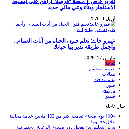
تقرير خاص | منصة “فرصة” تراهن على تبسيط
الاستثمار وبناء وعي مالي جديد
أبريل 1, 2026
عمرو خالد: تعلم فنون الحياة من آيات الصيام..
وأجمل طريقة تدير بها حياتك
مارس 17, 2026
ثقافة
خدمة المجتمع
مقالات
بقلم مدحت
صور
من نحن
فيديو
أخبار عاجلة
«100 يوم صحة» قدمت أكثر من 103 ملايين خدمة مجانية
خلال 65 يوما
وزير التعليم: بدء تفعيل دور صندوق الرعاية الاجتماعية