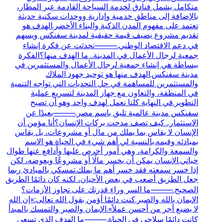
متكامل يشمل فنادق لخدمة السياحة القادمة عبر المطار،
بالإضافة إلى مناطق خدمية وإدارية ووحدات سكنية حديثة
تعتمد على مفهوم المدن الذكية والبناء الأخضر.الهدف هو
تقديم مشروع يضيف قيمة حقيقية لمدينة سفنكس ويسهم
في دعم الاقتصاد الوطني.⸻تحدثت عن فكرة إنشاء
جمعية لرجال الأعمال في المدينة.. ما الهدف منها؟الفكرة
ببساطة هي إنشاء جمعية لرجال الأعمال والمستثمرين في
مدينة سفنكس.الهدف منها هو توحيد جهود الملاك
والمستثمرين للمساهمة في حل التحديات التي تواجه التنمية
في المنطقة، والتعاون مع جهاز المدينة لتسريع عملية
التطوير.في النهاية كلنا نعمل لهدف واحد وهو أن تصبح
سفنكس مدينة عالمية تليق باسم مصر.⸻بعيدًا عن
الاستثمار.. كيف تصف مدحت بركات الإنسان؟أنا مؤمن أن
الإنسان لا يقاس بما يملك من مال أو مشروعات، بل يقاس
بمبادئه وقيمه.بالنسبة لي أهم شيء في الحياة هو الاسم
والسمعة والكرامة، وهي أمور أحرص عليها وأدافع عنها طوال
حياتي.الإنسان يمكن أن يخسر مالًا أو مشروعًا ويعوضه، لكن
إذا خسر سمعته فقد خسر أهم ما يملك.تمسكي بالمبادئ ربما
جعل الطريق أصعب في بعض الأحيان، لكنه كان دائمًا الطريق
الصحيح.⸻ما السر وراء قدرتك على تجاوز الأزمات؟
الإيمان بالله والصبر.كنت دائمًا أؤمن بقول الله تعالى:«إن الله
لا يضيع أجر من أحسن عملاً».الإيمان والصبر والتمسك بالمبدأ
كانت دائمًا سلاحي في الحياة.⸻ما الهدف الذي تسعى