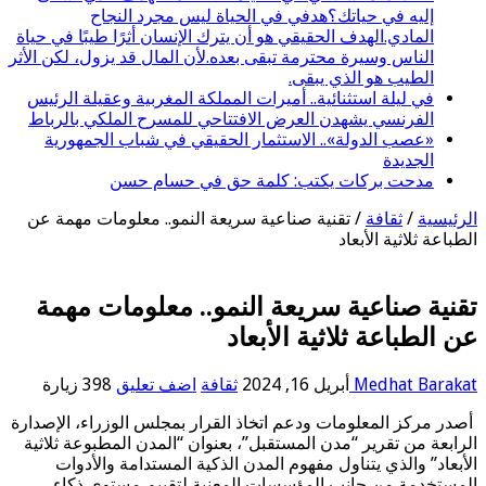
إليه في حياتك؟هدفي في الحياة ليس مجرد النجاح
المادي.الهدف الحقيقي هو أن يترك الإنسان أثرًا طيبًا في حياة
الناس وسيرة محترمة تبقى بعده.لأن المال قد يزول، لكن الأثر
الطيب هو الذي يبقى.
في ليلة استثنائية.. أميرات المملكة المغربية وعقيلة الرئيس
الفرنسي يشهدن العرض الافتتاحي للمسرح الملكي بالرباط
«عصب الدولة».. الاستثمار الحقيقي في شباب الجمهورية
الجديدة
مدحت بركات يكتب: كلمة حق في حسام حسن
الرئيسية
/
ثقافة
/
تقنية صناعية سريعة النمو.. معلومات مهمة عن
الطباعة ثلاثية الأبعاد
تقنية صناعية سريعة النمو.. معلومات مهمة
عن الطباعة ثلاثية الأبعاد
Medhat Barakat
أبريل 16, 2024
ثقافة
اضف تعليق
398 زيارة
أصدر مركز المعلومات ودعم اتخاذ القرار بمجلس الوزراء، الإصدارة
الرابعة من تقرير “مدن المستقبل”، بعنوان “المدن المطبوعة ثلاثية
الأبعاد” والذي يتناول مفهوم المدن الذكية المستدامة والأدوات
المستخدمة من جانب المؤسسات المعنية لتقييم مستوى ذكاء