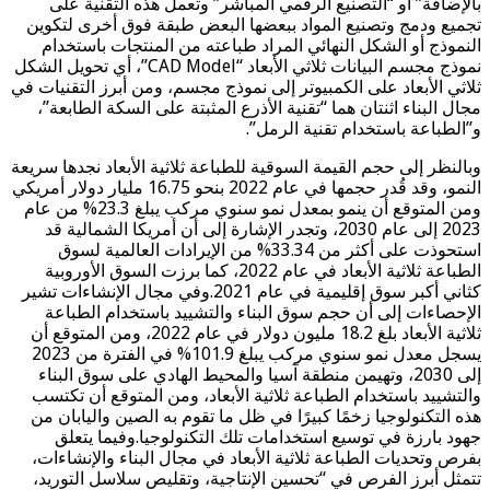
بالإضافة” أو “التصنيع الرقمي المباشر” وتعمل هذه التقنية على
تجميع ودمج وتصنيع المواد ببعضها البعض طبقة فوق أخرى لتكوين
النموذج أو الشكل النهائي المراد طباعته من المنتجات باستخدام
نموذج مجسم البيانات ثلاثي الأبعاد “CAD Model”، أي تحويل الشكل
ثلاثي الأبعاد على الكمبيوتر إلى نموذج مجسم، ومن أبرز التقنيات في
مجال البناء اثنتان هما “تقنية الأذرع المثبتة على السكة الطابعة”،
و”الطباعة باستخدام تقنية الرمل”.
وبالنظر إلى حجم القيمة السوقية للطباعة ثلاثية الأبعاد نجدها سريعة
النمو، وقد قُدر حجمها في عام 2022 بنحو 16.75 مليار دولار أمريكي
ومن المتوقع أن ينمو بمعدل نمو سنوي مركب يبلغ 23.3% من عام
2023 إلى عام 2030، وتجدر الإشارة إلى أن أمريكا الشمالية قد
استحوذت على أكثر من 33.34% من الإيرادات العالمية لسوق
الطباعة ثلاثية الأبعاد في عام 2022، كما برزت السوق الأوروبية
كثاني أكبر سوق إقليمية في عام 2021.وفي مجال الإنشاءات تشير
الإحصاءات إلى أن حجم سوق البناء والتشييد باستخدام الطباعة
ثلاثية الأبعاد بلغ 18.2 مليون دولار في عام 2022، ومن المتوقع أن
يسجل معدل نمو سنوي مركب يبلغ 101.9% في الفترة من 2023
إلى 2030، وتهيمن منطقة آسيا والمحيط الهادي على سوق البناء
والتشييد باستخدام الطباعة ثلاثية الأبعاد، ومن المتوقع أن تكتسب
هذه التكنولوجيا زخمًا كبيرًا في ظل ما تقوم به الصين واليابان من
جهود بارزة في توسيع استخدامات تلك التكنولوجيا.وفيما يتعلق
بفرص وتحديات الطباعة ثلاثية الأبعاد في مجال البناء والإنشاءات،
تتمثل أبرز الفرص في “تحسين الإنتاجية، وتقليص سلاسل التوريد،