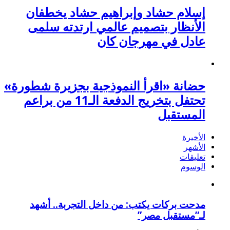
إسلام حشاد وإبراهيم حشاد يخطفان
الأنظار بتصميم عالمي ارتدته سلمى
عادل في مهرجان كان
حضانة «اقرأ النموذجية بجزيرة شطورة»
تحتفل بتخريج الدفعة الـ11 من براعم
المستقبل
الأخيرة
الأشهر
تعليقات
الوسوم
مدحت بركات يكتب: من داخل التجربة.. أشهد
لـ”مستقبل مصر”