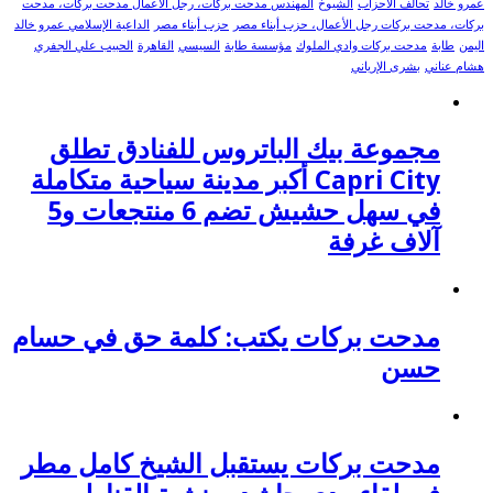
عمرو خالد
تحالف الأحزاب
الشيوخ
المهندس مدحت بركات، رجل الأعمال مدحت بركات، مدحت
بركات، مدحت بركات رجل الأعمال، حزب أبناء مصر
حزب أبناء مصر
الداعية الإسلامي عمرو خالد
اليمن
طابة
مدحت بركات وادي الملوك
مؤسسة طابة
السيسي
القاهرة
الحبيب علي الجفري
هشام عناني
بشرى الإرياني
مجموعة بيك الباتروس للفنادق تطلق
Capri City أكبر مدينة سياحية متكاملة
في سهل حشيش تضم 6 منتجعات و5
آلاف غرفة
مدحت بركات يكتب: كلمة حق في حسام
حسن
مدحت بركات يستقبل الشيخ كامل مطر