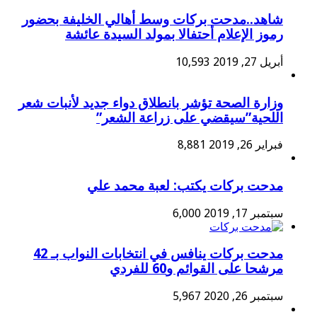
شاهد..مدحت بركات وسط أهالي الخليفة بحضور
رموز الإعلام أحتفالا بمولد السيدة عائشة
أبريل 27, 2019
10,593
وزارة الصحة تؤشر بانطلاق دواء جديد لأنبات شعر
اللحية”سيقضي على زراعة الشعر”
فبراير 26, 2019
8,881
مدحت بركات يكتب: لعبة محمد علي
سبتمبر 17, 2019
6,000
مدحت بركات ينافس في انتخابات النواب بـ 42
مرشحا على القوائم و60 للفردي
سبتمبر 26, 2020
5,967