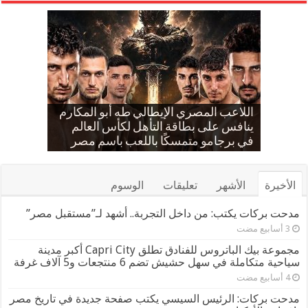
إسلام حشاد وإبراهيم حشاد يخطفان
بالعلم المصري.. طه أبو المكارم يحسم
حضانة «اقرأ النموذجية بجزيرة شطورة»
مدحت بركات يستقبل الشيخ كامل مطر
اللاعب المصري الإيطالي طه أبو المكارم
في لقاء ودي حاشد بمنشية القناطر
تحتفل بتخريج الدفعة الـ11 من براعم
ينافس على بطاقة التأهل لكأس العالم
مواجهته الـ 66 في مسيرته بالتعادل أمام
الأنظار بتصميم عالمي ارتدته سلمى عادل
المستقبل
بطل إيران
في مهرجان كان
في برجامو متمسكًا باللعب باسم مصر
بحضور قيادات القبائل والعائلات المصرية
الأخيرة
الأشهر
تعليقات
الوسوم
مدحت بركات يكتب: من داخل التجربة.. أشهد لـ”مستقبل مصر”
مجموعة بيك الباتروس للفنادق تطلق Capri City أكبر مدينة
سياحية متكاملة في سهل حشيش تضم 6 منتجعات و5 آلاف غرفة
مدحت بركات: الرئيس السيسي يكتب صفحة جديدة في تاريخ مصر