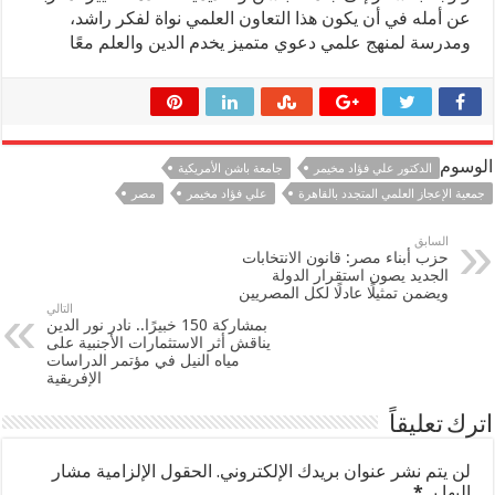
عن أمله في أن يكون هذا التعاون العلمي نواة لفكر راشد،
ومدرسة لمنهج علمي دعوي متميز يخدم الدين والعلم معًا
الوسوم
الدكتور علي فؤاد مخيمر
جامعة باشن الأمريكية
جمعية الإعجاز العلمي المتجدد بالقاهرة
علي فؤاد مخيمر
مصر
السابق
حزب أبناء مصر: قانون الانتخابات
الجديد يصون استقرار الدولة
ويضمن تمثيلًا عادلًا لكل المصريين
التالي
بمشاركة 150 خبيرًا.. نادر نور الدين
يناقش أثر الاستثمارات الأجنبية على
مياه النيل في مؤتمر الدراسات
الإفريقية
اترك تعليقاً
لن يتم نشر عنوان بريدك الإلكتروني.
الحقول الإلزامية مشار
إليها بـ
*