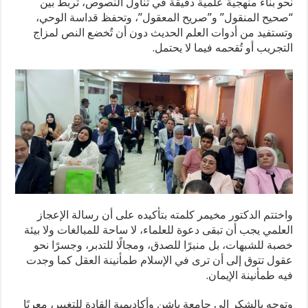
نحو بناء منهجية علمية دقيقة في تناول النصوص، تربط بين
“صحيح المنقول” و”صريح المعقول”، وتحفظ قداسة الوحي،
وتستفيد من أدوات العلم الحديث دون أن تُخضع النص لمزاج
التجريب أو تُقحمه فيما لا يحتمل.
واختتم الدكتور مخيمر كلمته بتأكيده على أن رسالة الإعجاز
العلمي يجب أن تبقى دعوة للعلماء، لا ساحة للمبالغات ولا بيئة
خصبة للشبهات، بل منبرًا للصدق، ومجالًا للتدبر، وجسرًا نحو
عقول تتوق إلى أن ترى في الإسلام طمأنينة العقل كما وجدت
فيه طمأنينة الإيمان.
وتوجه بالشكر إلى جامعة باشن وأكاديمية القادة للتغيير، معربًا