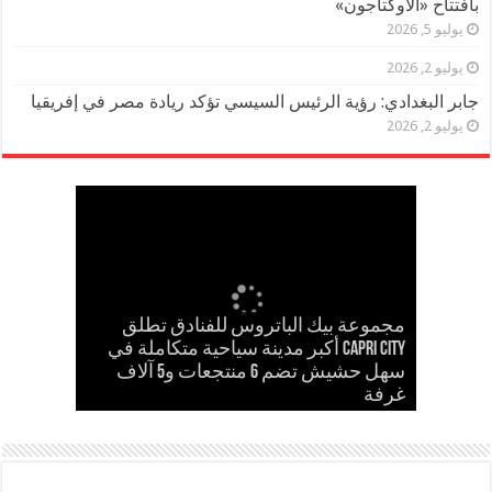
بافتتاح «الأوكتاجون»
يوليو 5, 2026
يوليو 2, 2026
جابر البغدادي: رؤية الرئيس السيسي تؤكد ريادة مصر في إفريقيا
يوليو 2, 2026
مجموعة بيك الباتروس للفنادق تطلق
إسلام حشاد وإبراهيم حشاد يخطفان
Capri City أكبر مدينة سياحية متكاملة في
مدحت بركات يستقبل الشيخ كامل مطر
في لقاء ودي حاشد بمنشية القناطر
Cinema Track أول منصة رقمية لرصد
سهل حشيش تضم 6 منتجعات و5 آلاف
مدحت بركات يكتب: كلمة حق في حسام
الأنظار بتصميم عالمي ارتدته سلمى عادل
غرفة
حسن
في مهرجان كان
إيرادات السينما المصرية
بحضور قيادات القبائل والعائلات المصرية