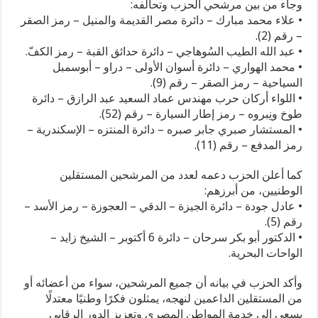
وجاء من بين مرشحي الحزب وتحالفه:
• علاء محمد مبارك – دائرة مصر القديمة والمنيل – رمز الصقر
– رقم (2).
• عبد الله الطيب السُوهاجي – دائرة حدائق القبة – رمز الكفّ.
• محمد الهواري – دائرة أسوان الأولى – دراو – أبوسمبل
السياحية – رمز الصقر – رقم (9).
• اللواء أركان حرب مهندس عماد السعيد عبد الرازق – دائرة
طوخ ونِبروه – رمز إطار السيارة – رقم (52).
• المستشار صبري جابر صبره – دائرة المنتزه – الإسكندرية –
رمز المدفع – رقم (11).
كما أعلن الحزب دعمه لعدد من المرشحين المستقلين
الوطنيين، من أبرزهم:
• عادل جودة – دائرة الجيزة – الدقي – العجوزة – رمز الأسد –
رقم (5).
• الدكتور أبو بكر سرحان – دائرة 6 أكتوبر – الشيخ زايد –
الواحات البحرية.
وأكد الحزب في بيانه أن جميع المرشحين، سواء من أعضائه أو
من المستقلين الداعمين لنهجه، يمثلون فكرًا وطنيًا معتدلًا
يسعى إلى خدمة المواطن المصري وتعزيز الدور الرقابي