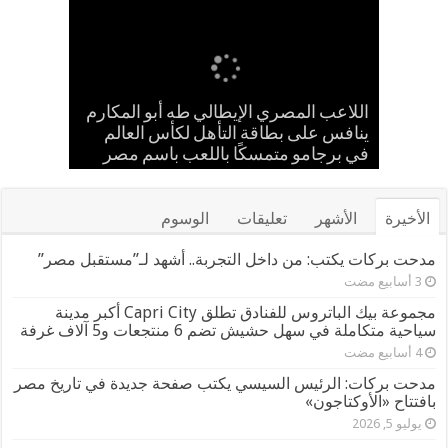
إسلام حشاد وإبراهيم حشاد يخطفان
بالعلم المصري.. طه أبو المكارم يحسم
حضانة «اقرأ النموذجية بجزيرة شطورة»
مدحت بركات يستقبل الشيخ كامل مطر
اللاعب المصري الإيطالي طه أبو المكارم
في لقاء ودي حاشد بمنشية القناطر
تحتفل بتخريج الدفعة الـ11 من براعم
ينافس على بطاقة التأهل لكأس العالم
مواجهته الـ 66 في مسيرته بالتعادل أمام
الأنظار بتصميم عالمي ارتدته سلمى عادل
المستقبل
بطل إيران
في مهرجان كان
في برجامو متمسكًا باللعب باسم مصر
بحضور قيادات القبائل والعائلات المصرية
الأخيرة
الأشهر
تعليقات
الوسوم
مدحت بركات يكتب: من داخل التجربة.. أشهد لـ”مستقبل مصر”
مجموعة بيك الباتروس للفنادق تطلق Capri City أكبر مدينة
سياحية متكاملة في سهل حشيش تضم 6 منتجعات و5 آلاف غرفة
مدحت بركات: الرئيس السيسي يكتب صفحة جديدة في تاريخ مصر
بافتتاح «الأوكتاجون»
يوليو 5, 2026