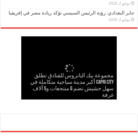
يوليو 2, 2026
جابر البغدادي: رؤية الرئيس السيسي تؤكد ريادة مصر في إفريقيا
يوليو 2, 2026
مجموعة بيك الباتروس للفنادق تطلق
إسلام حشاد وإبراهيم حشاد يخطفان
Capri City أكبر مدينة سياحية متكاملة في
مدحت بركات يستقبل الشيخ كامل مطر
في لقاء ودي حاشد بمنشية القناطر
Cinema Track أول منصة رقمية لرصد
سهل حشيش تضم 6 منتجعات و5 آلاف
مدحت بركات يكتب: كلمة حق في حسام
الأنظار بتصميم عالمي ارتدته سلمى عادل
غرفة
حسن
في مهرجان كان
إيرادات السينما المصرية
بحضور قيادات القبائل والعائلات المصرية