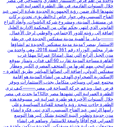
واحدة من أهم فرص الاستثمار العقاري والسياحي في مصر
خلال السنوات القادمة، في ظل الطفرة العمرانية التي
تشهدها البلاد ضمن رؤية الجمهورية الجديدة بقيادة الرئيس عبد
الفتاح السيسي.وفي حوار خاص لـ«الطريق»، تحدث بركات
عن مستقبل المدينة، ومشروع شركة الباشوات، وأبعاد النزاع
القانوني الذي انتهى بحكم نهائي من المحكمة الإدارية العليا،
إضافة إلى رؤيته للدور الاجتماعي والوطني لرجل الأعمال.
⸻بداية.. ما أهمية مدينة سفنكس الجديدة في خريطة
الاستثمار بمصر؟مدينة مدينة سفنكس الجديدة تم إنشاؤها
بقرار مجلس الوزراء رقم 361 لسنة 2018، وهي واحدة من
مدن الجيل الرابع التي تمثل امتدادًا عمرانيًا مهمًا غرب
القاهرة.مساحة المدينة تقارب 60 ألف فدان، وتمتاز بموقع
استراتيجي مهم لقربها من المتحف المصري الكبير ومطار
سفنكس الدولي، إضافة إلى اتصالها المباشر بطريق القاهرة –
الإسكندرية الصحراوي.الهدف من إنشاء المدينة هو إقامة
مجتمع عمراني وسياحي متكامل يجذب الاستثمارات ويوفر
فرص عمل ويدعم حركة السياحة في مصر.⸻كيف ترى
الطفرة العمرانية التي تشهدها مصر حاليًا؟ما يحدث في مصر
خلال السنوات الأخيرة هو طفرة عمرانية غير مسبوقة.هذه
الطفرة جاءت نتيجة رؤية واضحة للقيادة السياسية وعلى
رأسها الرئيس عبد الفتاح السيسي، الذي تبنى فكرة إنشاء
مدن جديدة وتطوير البنية التحتية بشكل كبير.هذا التوسع
العمراني فتح آفاقًا واسعة للاستثمار وساهم في إنشاء
مجتمعات عمرانية حديثة.وسفنكس الجديدة ستكون واحدة من