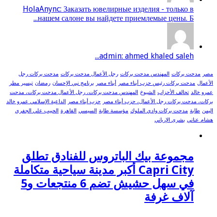
HolaAnync: Заказать ювелирные изделия - только в
нашем салоне вы найдете приемлемые цены. Б...
admin: ahmed khaled saleh...
مصر
مدحت بركات
المهندس مدحت بركات
رجل الأعمال مدحت بركات
مدحت بركات رجل
الأعمال
مدحت بركات رئيس حزب أبناء مصر
أبناء مصر
برنامج نبي الإحسان
رمضان
تيسير مطر
عمرو خالد
تحالف الأحزاب
الشيوخ
المهندس مدحت بركات، رجل الأعمال مدحت بركات، مدحت
بركات، مدحت بركات رجل الأعمال، حزب أبناء مصر
حزب أبناء مصر
الداعية الإسلامي عمرو خالد
اليمن
طابة
مدحت بركات وادي الملوك
مؤسسة طابة
السيسي
القاهرة
الحبيب علي الجفري
هشام عناني
بشرى الإرياني
مجموعة بيك الباتروس للفنادق تطلق
Capri City أكبر مدينة سياحية متكاملة
في سهل حشيش تضم 6 منتجعات و5
آلاف غرفة