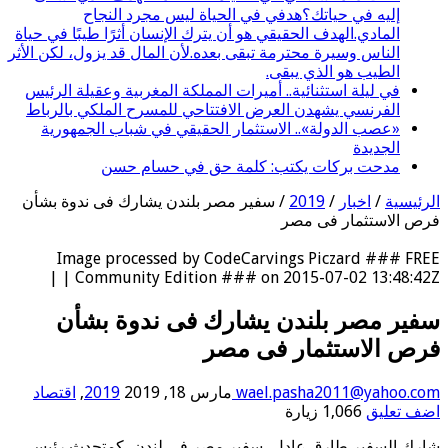
إليه في حياتك؟هدفي في الحياة ليس مجرد النجاح
المادي.الهدف الحقيقي هو أن يترك الإنسان أثرًا طيبًا في حياة
الناس وسيرة محترمة تبقى بعده.لأن المال قد يزول، لكن الأثر
الطيب هو الذي يبقى.
في ليلة استثنائية.. أميرات المملكة المغربية وعقيلة الرئيس
الفرنسي يشهدن العرض الافتتاحي للمسرح الملكي بالرباط
«عصب الدولة».. الاستثمار الحقيقي في شباب الجمهورية
الجديدة
مدحت بركات يكتب: كلمة حق في حسام حسن
الرئيسية
/
اخبار
/
2019
/
سفير مصر بلندن يشارك فى ندوة بشأن
فرص الاستثمار فى مصر
Image processed by CodeCarvings Piczard ### FREE
Community Edition ### on 2015-07-02 13:48:42Z | |
سفير مصر بلندن يشارك فى ندوة بشأن
فرص الاستثمار فى مصر
wael.pasha2011@yahoo.com
مارس 18, 2019
2019
,
اقتصاد
اضف تعليق
1,066 زيارة
شارك السفير طارق عادل، سفير مصر فى لندن، كمتحدث رئيسى