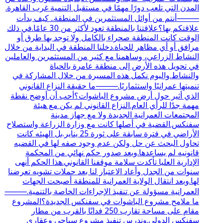
المدن التي تلعب دورًا مهمًا في مستقبل التنمية غرب القاهرة.
⸻أنتم من أوائل المستثمرين في المنطقة.. كيف بدأت
علاقتكم بها؟علاقتنا بالمنطقة تعود لأكثر من 30 عامًا.في ذلك
الوقت كانت المنطقة صحراء بالكامل ولا توجد بها طرق أو
مرافق أو أي مظاهر للحياة.دخلنا المنطقة في البداية من خلال
النشاط الزراعي، وساهمنا مع كثير من المستثمرين والعاملين
في تحويل هذه الأرض إلى منطقة عامرة بالحياة
والنشاط.واليوم نكمل هذه المسيرة من خلال المشاركة في
تنميتها عمرانيًا واستثماريًا.⸻ما حقيقة النزاع القانوني
الذي أثير حول أرض مشروع الباشوات؟أحب أن أوضح نقطة
مهمة جدًا للرأي العام.النزاع القانوني لم يكن مع هيئة
المجتمعات العمرانية الجديدة ولا مع جهاز مدينة
سفنكس.القضية في أصلها كانت مع وزارة الزراعة واستصلاح
الأراضي في فترة سابقة على ثورة 25 يناير.بل الهيئه كانت
تحاول البحث عن حل ولكن عدم وجود صفه لها في القضيه
قانونيه لم يساعدها.وبعد صدور حكم نهائي من المحكمة
الإدارية العليا تأكدت سلامة موقفنا القانوني.هذا الحكم أنهى
سنوات من الجدل وأعاد الاعتبار لنا بعد حملات تشويه تعرضنا
لها.وبعد انتقال الولاية العمرانية للمنطقة أصبحت الجهات
العمرانية مسؤولة عن تنفيذ الإجراءات الخاصة بالتنمية.⸻
ما ملامح مشروع الباشوات في سفنكس الجديدة؟المشروع
مقام على مساحة تقارب 250 فدانًا بالقرب من مطار
سفنكس الدولي.وندرس تنفيذ مشروع سياحي وعقاري