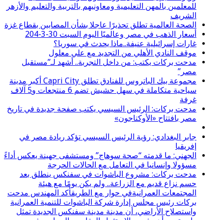
للمعلمين بالمهن التعليمية ومعاونيهم بالتربية والتعليم والأزهر
الشريف
الصحة العالمية تطلق تحذيرًا عاجلا بشأن المصابين بقطاع غزة
أسعار الذهب في مصر وعالميًا اليوم السبت 30-3-204
غارات إسرائيلية عنيفة..ماذا يحدث في سوريا؟
موقف النادي الأهلي من التجديد مع علي معلول
مدحت بركات يكتب: من داخل التجربة.. أشهد لـ”مستقبل
مصر”
مجموعة بيك الباتروس للفنادق تطلق Capri City أكبر مدينة
سياحية متكاملة في سهل حشيش تضم 6 منتجعات و5 آلاف
غرفة
مدحت بركات: الرئيس السيسي يكتب صفحة جديدة في تاريخ
مصر بافتتاح «الأوكتاجون»
جابر البغدادي: رؤية الرئيس السيسي تؤكد ريادة مصر في
إفريقيا
الجهني: ما قدمته “صحة سوهاج” ومستشفى جهينة يعكس أداءً
مسؤولا وإنسانيا في التعامل مع الحالات الحرجة
مدحت بركات: مشروع الباشوات في سفنكس ينطلق بعد
حسم نزاع قديم مع الزراعة.. ولم يكن يومًا مع هيئة
المجتمعات العمرانيةفي حوار مع الطريقأكد المهندس مدحت
بركات رئيس مجلس إدارة شركة الباشوات للتنمية العمرانية
واستصلاح الأراضي، أن مدينة مدينة سفنكس الجديدة تمثل