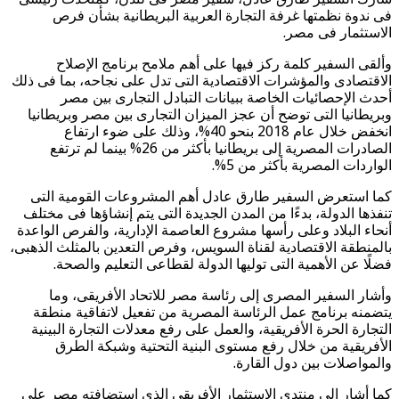
فى ندوة نظمتها غرفة التجارة العربية البريطانية بشأن فرص
الاستثمار فى مصر.
وألقى السفير كلمة ركز فيها على أهم ملامح برنامج الإصلاح
الاقتصادى والمؤشرات الاقتصادية التى تدل على نجاحه، بما فى ذلك
أحدث الإحصائيات الخاصة ببيانات التبادل التجارى بين مصر
وبريطانيا التى توضح أن عجز الميزان التجارى بين مصر وبريطانيا
انخفض خلال عام 2018 بنحو 40%، وذلك على ضوء ارتفاع
الصادرات المصرية إلى بريطانيا بأكثر من 26% بينما لم ترتفع
الواردات المصرية بأكثر من 5%.
كما استعرض السفير طارق عادل أهم المشروعات القومية التى
تنفذها الدولة، بدءًا من المدن الجديدة التى يتم إنشاؤها فى مختلف
أنحاء البلاد وعلى رأسها مشروع العاصمة الإدارية، والفرص الواعدة
بالمنطقة الاقتصادية لقناة السويس، وفرص التعدين بالمثلث الذهبى،
فضلًا عن الأهمية التى توليها الدولة لقطاعى التعليم والصحة.
وأشار السفير المصرى إلى رئاسة مصر للاتحاد الأفريقى، وما
يتضمنه برنامج عمل الرئاسة المصرية من تفعيل لاتفاقية منطقة
التجارة الحرة الأفريقية، والعمل على رفع معدلات التجارة البينية
الأفريقية من خلال رفع مستوى البنية التحتية وشبكة الطرق
والمواصلات بين دول القارة.
كما أشار إلى منتدى الاستثمار الأفريقى الذى استضافته مصر على