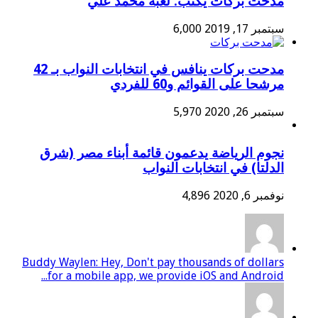
مدحت بركات يكتب: لعبة محمد علي
سبتمبر 17, 2019
6,000
مدحت بركات ينافس في انتخابات النواب بـ 42
مرشحا على القوائم و60 للفردي
سبتمبر 26, 2020
5,970
نجوم الرياضة يدعمون قائمة أبناء مصر (شرق
الدلتا) في انتخابات النواب
نوفمبر 6, 2020
4,896
Buddy Waylen: Hey, Don't pay thousands of dollars
for a mobile app, we provide iOS and Android...