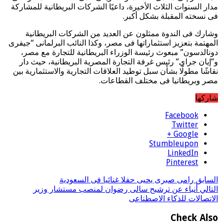
مدار السنوات الثلاث الأخيرة، داعيًا الشركات البريطانية للمشاركة
فى نسخته المقبلة بشكل أكبر.
وشارك فى الندوة ممثلون عن العديد من الشركات البريطانية
المهتمة بتعزيز استثماراتها فى مصر، وكذا النائب البرلمانى “جيفرى
دونالدسون” مبعوث رئيسة الوزراء البريطانية للتجارة مع مصر،
و”إيان جراي” رئيس غرفة التجارة المصرية البريطانية، حيث دار
نقاشًا مطولًا بشأن سبل توطيد العلاقات التجارية والاستثمارية بين
مصر وبريطانيا فى مختلف القطاعات.
شاركها
Facebook
Twitter
Google +
Stumbleupon
LinkedIn
Pinterest
السابق
رامى صبرى يحيى حفلا غنائيا فى السعودية
التالي
أنباء عن ترشيح سالى رضوان لمنصب مستشار وزير
الاتصالات للذكاء الاصطناعى
Check Also