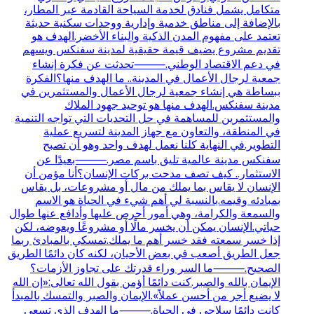
متكامل يشمل فنادق لخدمة السياحة القادمة عبر المطار،
بالإضافة إلى مناطق خدمية وإدارية ووحدات سكنية حديثة
تعتمد على مفهوم المدن الذكية والبناء الأخضر.الهدف هو
تقديم مشروع يضيف قيمة حقيقية لمدينة سفنكس ويسهم
في دعم الاقتصاد الوطني.⸻تحدثت عن فكرة إنشاء
جمعية لرجال الأعمال في المدينة.. ما الهدف منها؟الفكرة
ببساطة هي إنشاء جمعية لرجال الأعمال والمستثمرين في
مدينة سفنكس.الهدف منها هو توحيد جهود الملاك
والمستثمرين للمساهمة في حل التحديات التي تواجه التنمية
في المنطقة، والتعاون مع جهاز المدينة لتسريع عملية
التطوير.في النهاية كلنا نعمل لهدف واحد وهو أن تصبح
سفنكس مدينة عالمية تليق باسم مصر.⸻بعيدًا عن
الاستثمار.. كيف تصف مدحت بركات الإنسان؟أنا مؤمن أن
الإنسان لا يقاس بما يملك من مال أو مشروعات، بل يقاس
بمبادئه وقيمه.بالنسبة لي أهم شيء في الحياة هو الاسم
والسمعة والكرامة، وهي أمور أحرص عليها وأدافع عنها طوال
حياتي.الإنسان يمكن أن يخسر مالًا أو مشروعًا ويعوضه، لكن
إذا خسر سمعته فقد خسر أهم ما يملك.تمسكي بالمبادئ ربما
جعل الطريق أصعب في بعض الأحيان، لكنه كان دائمًا الطريق
الصحيح.⸻ما السر وراء قدرتك على تجاوز الأزمات؟
الإيمان بالله والصبر.كنت دائمًا أؤمن بقول الله تعالى:«إن الله
لا يضيع أجر من أحسن عملاً».الإيمان والصبر والتمسك بالمبدأ
كانت دائمًا سلاحي في الحياة.⸻ما الهدف الذي تسعى