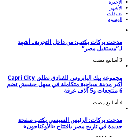
الأخيرة
الأشهر
تعليقات
الوسوم
مدحت بركات يكتب: من داخل التجربة.. أشهد
لـ”مستقبل مصر”
مجموعة بيك الباتروس للفنادق تطلق Capri City
أكبر مدينة سياحية متكاملة في سهل حشيش تضم
6 منتجعات و5 آلاف غرفة
مدحت بركات: الرئيس السيسي يكتب صفحة
جديدة في تاريخ مصر بافتتاح «الأوكتاجون»