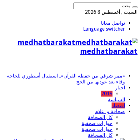
السبت , أغسطس 8 2026
تواصل معانا
Language switcher
medhatbarakat
medhatbarakat
«ممر شرفي من حفظة القرآن».. استقبال أسطوري للحاجة
وفاء بعد عودتها من الحج
اخبار
2019
السياسة
اقتصاد
صحافة و اعلام
كل الصحافة
حوارات صحفية
حوارات صحفية
كل الصحافة