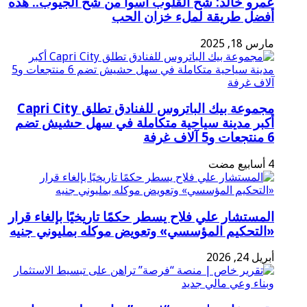
عمرو خالد: شح القلوب أسوأ من شح الجيوب.. هذه
أفضل طريقة لملء خزان الحب
مارس 18, 2025
مجموعة بيك الباتروس للفنادق تطلق Capri City
أكبر مدينة سياحية متكاملة في سهل حشيش تضم
6 منتجعات و5 آلاف غرفة
المستشار علي فلاح يسطر حكمًا تاريخيًا بإلغاء قرار
«التحكيم المؤسسي» وتعويض موكله بمليوني جنيه
أبريل 24, 2026