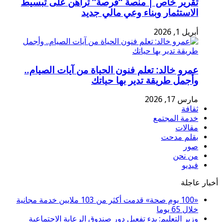
تقرير خاص | منصة “فرصة” تراهن على تبسيط
الاستثمار وبناء وعي مالي جديد
أبريل 1, 2026
عمرو خالد: تعلم فنون الحياة من آيات الصيام..
وأجمل طريقة تدير بها حياتك
مارس 17, 2026
ثقافة
خدمة المجتمع
مقالات
بقلم مدحت
صور
من نحن
فيديو
أخبار عاجلة
«100 يوم صحة» قدمت أكثر من 103 ملايين خدمة مجانية
خلال 65 يوما
وزير التعليم: بدء تفعيل دور صندوق الرعاية الاجتماعية