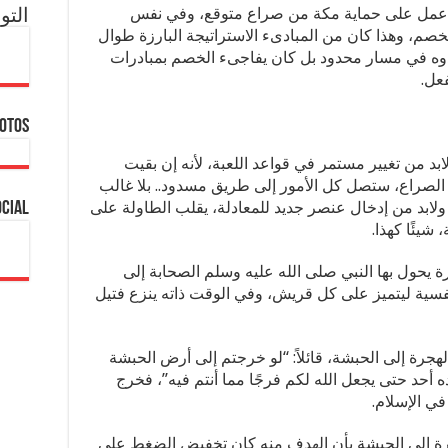
م عمل على حماية مكة من صراع متوقع، وفي نفس
التو
خصم، وهذا كان من المبادىء الاستراتيجة البارزة طوال
عدوه في مسار محدود بل كان يفاجىء الخصم بمبادرات
عل.
hotos
ابد من تغيير مستمر في قواعد اللعبة، لأنه إن بقيت
الصراع، ستصل كل الأمور إلى طريق مسدود.. بلا غالب
، ولابد من إدخال عنصر جديد للمعادلة، يقلب الطاولة على
ocial
شيئًا كهذا.
 يحول بها النبي صلى الله عليه وسلم الصحابة إلى
نفسية ليتميز على كل قريش، وفي الوقت ذاته ينزع فتيل
هجرة إلى الحبشة، قائلاً: “لو خرجتم إلى أرض الحبشة
ده أحد حتى يجعل الله لكم فرجًا مما أنتم فيه”، فخرج
ي الإسلام.
هجرة إلى الحبشة بأن الهدف منه كان تخفيض الضغط على