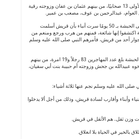
وقال إن المسلمين هاجروا على دفعتين الأولى 13 صحابيًا، من بينهم عثمان بن عفان وزوجته رقية
بن العوام، عبدالرحمن بن عوف، مصعب بن عمير.
وأضاف خال أنه بعدما وصل المسلمون إلى الحبشة بـ 50 يومًا سرت أنباء بأن قريش أسلمت
كة اكتشفوا إنها شائعة، فمنهم من هرب ورجع ومنعم من
ر أحد من قريش، فأمرهم النبي صلى الله عليه وسلم
ولفت خالد إلى أنه في الهجرة الثانية إلى الحبشة بلغ عدد المهاجرين 83 رجلاً و19 امرة، من بينهم
وه عبيدالله بن جحش وزوجته أم حبيبة بنت أبي سفيان،
 صلى الله عليه وسلم نجم عنها ثلاثة أشياء:
ياء وأبناء وأقارب لسادة قريش، وذلك من أجل ألا يدخلوا
ذات وزن ثقل.. هم الأثقل في قريش.
ق بالخير في الحياة بلا انغلاق.