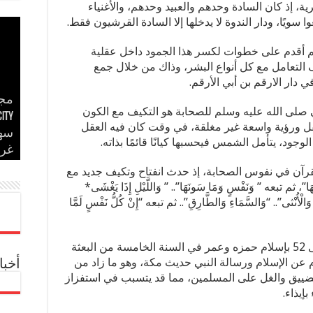
ية، إذ كان السادة وحدهم والعبيد وحدهم، والأغنياء
سويًا، ودار الندوة لا يدخلها إلا السادة القرشيون فقط.
م أقدم على خطوات لكسر هذا الجمود داخل عقلية
التعامل مع كل أنواع البشر، وذاك من خلال جمع
 دار الارقم بن أبي الأرقم.
مجم
ي صلى الله عليه وسلم للصحابة هو التكيف مع الكون
إسل
مدح
عقل ورؤية واسعة غير مغلقة، في وقت كان فيه العقل
في 
مدح
الأ
جود، يتأمل الشمس فيحسبها كيانًا قائمًا بذاته.
غر
حس
في 
إير
بحض
لقرآن في نفوس الصحابة، إذ حدث انفتاح وتكيف جديد مع
َا”، ثم تبعه ” وَنَفْسٍ وَمَا سَونَهَا”.. ” وَاللَّيْلِ إِذَا يَغْشَى*
 وَالْأُنْثى”.. “وَالسَّمَاءِ وَالطَّارِقِ”.. ثم تبعه “إِنْ كُلُّ نَفْسٍ لَمَّا
وذكر خالد أنه مع ازدياد عدد المسلمين إلى 52 بإسلام حمزه وعمر في السنة الخامسة من البعثة
م عن الإسلام ورسالة النبي حديث مكة، وهو ما زاد من
أخبا
ضييق والغل على المسلمين، مما قد يتسبب في استفزاز
إيذاء.