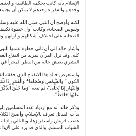
الإسلام بأنه كانت تحكمه الطائفية والعنصر
وحدهم والفقراء وحدهم لا يمكن أن يجتمعوا 
لكنه وأوضح أن النبي صلى الله عليه وسل
ونفوس الصحابة، وكانت أول خطوة تكييف 
الصحابة على اختلاف أشكالهم وألوانهم وفي
وأشار خالد إلى أن ثاني خطوة علمها النب
كله، وقد نزل القرآن لمزيد من انفتاح ال
البشري يعيش حالة من النظر المجزأ في الو
واستعرض خالد هذا الانفتاح الذي حققه ا
الكون ” وَالشَّمْسِ وَضُحَاهَا* وَالْقَمَرِ إِذَا تَلَنه
وَالنَّهَارِ إِذَا تَجَلَّى”، ثم تبعه “وَما خَلَقَ الذَّكَرَ
عَلَيْهَا حَافِظٌ”.
بدأت القبائل تعرف بالإسلام، وأصبح الكلا
غضب قريش واستفزازها، وبالتالي زاد الت
الشباب المسلم، والذي قد يرد على الإيذاء ب