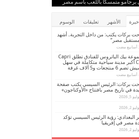
ستقبل
 إيران
مهرجان كان
برجامو متمسكًا باللعب باسم مصر
ور قيادات القبائل والعائلات المصرية
خيرة
الأشهر
تعليقات
الوسوم
ت بركات يكتب: من داخل التجربة.. أشهد
مستقبل مصر”
مجموعة بيك الباتروس للفنادق تطلق Capri
City أكبر مدينة سياحية متكاملة في سهل
م 6 منتجعات و5 آلاف غرفة
ت بركات: الرئيس السيسي يكتب صفحة
دة في تاريخ مصر بافتتاح «الأوكتاجون»
يو 5, 2026
يو 2, 2026
ر البغدادي: رؤية الرئيس السيسي تؤكد
دة مصر في إفريقيا
يو 2, 2026