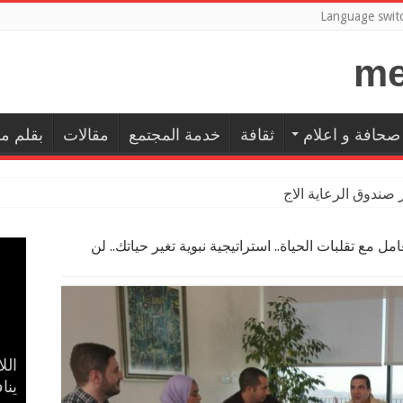
Language swit
صحافة و اعلام
ثقافة
خدمة المجتمع
مقالات
بقلم م
ر صندوق الرعاية الاجتماعية للمعلمين بالمهن التعليمية و
مل مع تقلبات الحياة.. استراتيجية نبوية تغير حياتك.. لن
إسل
بال
حضا
مدح
الل
في 
ينا
الأ