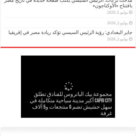
مدحت بركات: الرئيس السيسي يكتب صفحة جديدة في تاريخ مصر
بافتتاح «الأوكتاجون»
يوليو 5, 2026
يوليو 2, 2026
جابر البغدادي: رؤية الرئيس السيسي تؤكد ريادة مصر في إفريقيا
يوليو 2, 2026
مجموعة بيك الباتروس للفنادق تطلق
إسلام حشاد وإبراهيم حشاد يخطفان
Capri City أكبر مدينة سياحية متكاملة في
مدحت بركات يستقبل الشيخ كامل مطر
في لقاء ودي حاشد بمنشية القناطر
Cinema Track أول منصة رقمية لرصد
سهل حشيش تضم 6 منتجعات و5 آلاف
مدحت بركات يكتب: كلمة حق في حسام
الأنظار بتصميم عالمي ارتدته سلمى عادل
غرفة
حسن
في مهرجان كان
إيرادات السينما المصرية
بحضور قيادات القبائل والعائلات المصرية