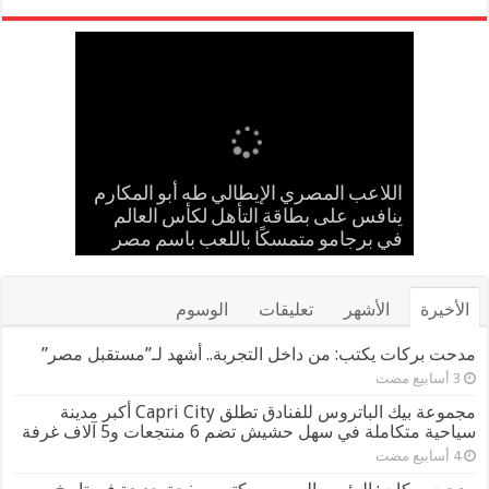
إسلام حشاد وإبراهيم حشاد يخطفان
بالعلم المصري.. طه أبو المكارم يحسم
حضانة «اقرأ النموذجية بجزيرة شطورة»
مدحت بركات يستقبل الشيخ كامل مطر
اللاعب المصري الإيطالي طه أبو المكارم
في لقاء ودي حاشد بمنشية القناطر
تحتفل بتخريج الدفعة الـ11 من براعم
ينافس على بطاقة التأهل لكأس العالم
مواجهته الـ 66 في مسيرته بالتعادل أمام
الأنظار بتصميم عالمي ارتدته سلمى عادل
المستقبل
بطل إيران
في مهرجان كان
في برجامو متمسكًا باللعب باسم مصر
بحضور قيادات القبائل والعائلات المصرية
الأخيرة
الأشهر
تعليقات
الوسوم
مدحت بركات يكتب: من داخل التجربة.. أشهد لـ”مستقبل مصر”
مجموعة بيك الباتروس للفنادق تطلق Capri City أكبر مدينة
سياحية متكاملة في سهل حشيش تضم 6 منتجعات و5 آلاف غرفة