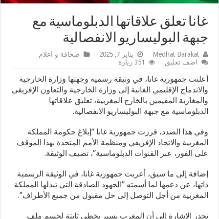
غانا تعلق علاقاتها الدبلوماسية مع
جبهة البوليساريو الانفصالية
Medhat Barakat
يناير 7, 2025
صحافة و اعلام
اضف تعليق
351 زيارة
أعلنت جمهورية غانا، في وثيقة رسمية وجهتها وزارة الخارجية
والاندماج الإقليمي الغانية إلى وزارة الخارجية والتعاون الإفريقي
والمغاربة المقيمين بالخارج المغربية، تعليق علاقاتها
الدبلوماسية مع جبهة البوليساريو الانفصالية.
وفي هذا الصدد، قررت جمهورية غانا “إبلاغ حكومة المملكة
المغربية والاتحاد الإفريقي ومنظمة الأمم المتحدة بهذا الموقف
على الفور، عبر القنوات الدبلوماسية”، تضيف الوثيقة.
إضافة إلى ما سبق، أعربت جمهورية غانا، في الوثيقة الرسمية
ذاتها، عن دعمها لما أسمته ”الجهود الصادقة التي تبذلها المملكة
المغربية من أجل التوصل إلى حل مقبول من جميع الأطراف”.
تجدر الإشارة إلى أن المغرب يسير بخطى ثابتة لحسم ملف