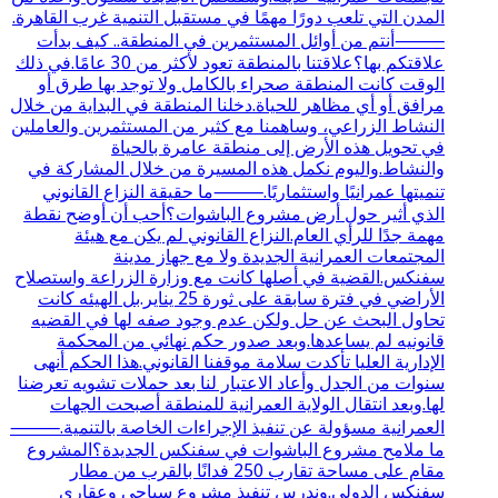
المدن التي تلعب دورًا مهمًا في مستقبل التنمية غرب القاهرة.
⸻أنتم من أوائل المستثمرين في المنطقة.. كيف بدأت
علاقتكم بها؟علاقتنا بالمنطقة تعود لأكثر من 30 عامًا.في ذلك
الوقت كانت المنطقة صحراء بالكامل ولا توجد بها طرق أو
مرافق أو أي مظاهر للحياة.دخلنا المنطقة في البداية من خلال
النشاط الزراعي، وساهمنا مع كثير من المستثمرين والعاملين
في تحويل هذه الأرض إلى منطقة عامرة بالحياة
والنشاط.واليوم نكمل هذه المسيرة من خلال المشاركة في
تنميتها عمرانيًا واستثماريًا.⸻ما حقيقة النزاع القانوني
الذي أثير حول أرض مشروع الباشوات؟أحب أن أوضح نقطة
مهمة جدًا للرأي العام.النزاع القانوني لم يكن مع هيئة
المجتمعات العمرانية الجديدة ولا مع جهاز مدينة
سفنكس.القضية في أصلها كانت مع وزارة الزراعة واستصلاح
الأراضي في فترة سابقة على ثورة 25 يناير.بل الهيئه كانت
تحاول البحث عن حل ولكن عدم وجود صفه لها في القضيه
قانونيه لم يساعدها.وبعد صدور حكم نهائي من المحكمة
الإدارية العليا تأكدت سلامة موقفنا القانوني.هذا الحكم أنهى
سنوات من الجدل وأعاد الاعتبار لنا بعد حملات تشويه تعرضنا
لها.وبعد انتقال الولاية العمرانية للمنطقة أصبحت الجهات
العمرانية مسؤولة عن تنفيذ الإجراءات الخاصة بالتنمية.⸻
ما ملامح مشروع الباشوات في سفنكس الجديدة؟المشروع
مقام على مساحة تقارب 250 فدانًا بالقرب من مطار
سفنكس الدولي.وندرس تنفيذ مشروع سياحي وعقاري