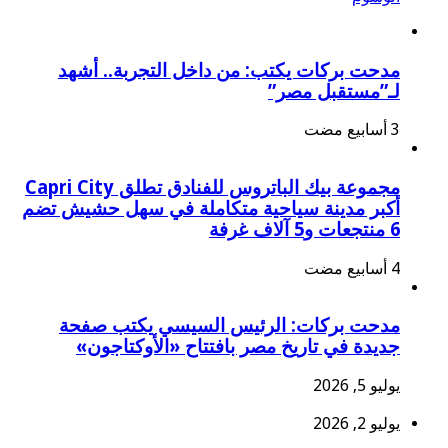
مدحت بركات يكتب: من داخل التجربة.. أشهد
لـ”مستقبل مصر”
مجموعة بيك الباتروس للفنادق تطلق Capri City
أكبر مدينة سياحية متكاملة في سهل حشيش تضم
6 منتجعات و5 آلاف غرفة
مدحت بركات: الرئيس السيسي يكتب صفحة
جديدة في تاريخ مصر بافتتاح «الأوكتاجون»
يوليو 5, 2026
يوليو 2, 2026