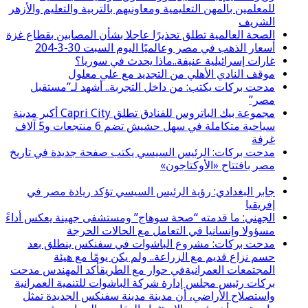
للمعلمين بالمهن التعليمية ومعاونيهم بالتربية والتعليم والأزهر
الشريف
الصحة العالمية تطلق تحذيرًا عاجلا بشأن المصابين بقطاع غزة
أسعار الذهب في مصر وعالميًا اليوم السبت 30-3-204
غارات إسرائيلية عنيفة..ماذا يحدث في سوريا؟
موقف النادي الأهلي من التجديد مع علي معلول
مدحت بركات يكتب: من داخل التجربة.. أشهد لـ”مستقبل
مصر”
مجموعة بيك الباتروس للفنادق تطلق Capri City أكبر مدينة
سياحية متكاملة في سهل حشيش تضم 6 منتجعات و5 آلاف
غرفة
مدحت بركات: الرئيس السيسي يكتب صفحة جديدة في تاريخ
مصر بافتتاح «الأوكتاجون»
جابر البغدادي: رؤية الرئيس السيسي تؤكد ريادة مصر في
إفريقيا
الجهني: ما قدمته “صحة سوهاج” ومستشفى جهينة يعكس أداءً
مسؤولا وإنسانيا في التعامل مع الحالات الحرجة
مدحت بركات: مشروع الباشوات في سفنكس ينطلق بعد
حسم نزاع قديم مع الزراعة.. ولم يكن يومًا مع هيئة
المجتمعات العمرانيةفي حوار مع الطريقأكد المهندس مدحت
بركات رئيس مجلس إدارة شركة الباشوات للتنمية العمرانية
واستصلاح الأراضي، أن مدينة مدينة سفنكس الجديدة تمثل