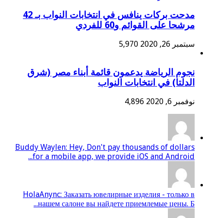
مدحت بركات ينافس في انتخابات النواب بـ 42
مرشحا على القوائم و60 للفردي
سبتمبر 26, 2020
5,970
نجوم الرياضة يدعمون قائمة أبناء مصر (شرق
الدلتا) في انتخابات النواب
نوفمبر 6, 2020
4,896
Buddy Waylen: Hey, Don't pay thousands of dollars
for a mobile app, we provide iOS and Android...
HolaAnync: Заказать ювелирные изделия - только в
нашем салоне вы найдете приемлемые цены. Б...