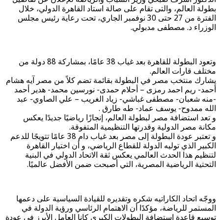
بطولة العالم، والتى تقام على صالة استاد القاهرة الدولي، خلال
الفترة من 27 حتى 30 نوفمبر الجاري، تحت رعاية رئيس مجلس
الوزراء د. مصطفى مدبولي.
وتعود البطولة للقاهرة بعد غياب 38 عامًا، بمشاركة 88 دولة من
مختلف قارات العالم.
يشارك منتخب مصر في البطولة بقائمة تضم كلاً من مصر آيه هشام
أحمد- ريم احمد رمزى – أحلام حمدى- نورسين محمد- هدير أحمد
-منه شعبان- مصطفى غباشي- زياد الغريب – علي الصاوي- عبد
الله ممدوح- يوسف عماد- طه طارق .
و تعد استضافة مصر لبطولة العالم، إنجازًا رياضيًا جديدًا يعكس
مكانة مصر الدولية وقدرتها التنظيمية المتفوقة.
و تعتبر عودة البطولة إلى مصر بعد غياب دام 38 عامًا تتويجًا للدعم
الكبير الذي توليه الدولة للقطاع الرياضي، و أن اختيار القاهرة
لتنظيم هذا الحدث العالمي يعكس ثقة الاتحاد الدولي في البنية
التحتية الرياضية المصرية، التي أصبحت ضمن الأفضل عالميًا.
ووجّه اتحاد الكاراتيه شكره وتقديره للقيادة السياسية على دعمها
المستمر للرياضة، مؤكدًا أن الاهتمام الرئاسي ورؤية الدولة في
توسيع قاعدة استضافة البطولات الكبرى كانا العامل الأبرز في عودة