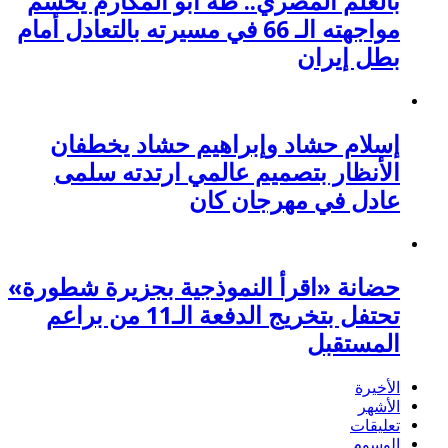
بالعلم المصري.. طه أبو المكارم يحسم
مواجهته الـ 66 في مسيرته بالتعادل أمام
بطل إيران
إسلام حشاد وإبراهيم حشاد يخطفان
الأنظار بتصميم عالمي ارتدته سلمى
عادل في مهرجان كان
حضانة «اقرأ النموذجية بجزيرة شطورة»
تحتفل بتخريج الدفعة الـ11 من براعم
المستقبل
الأخيرة
الأشهر
تعليقات
الوسوم