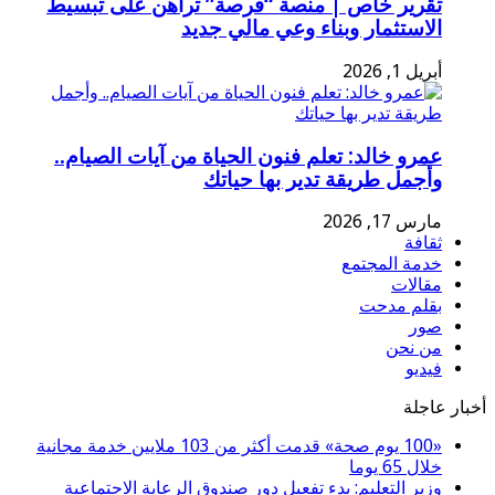
تقرير خاص | منصة “فرصة” تراهن على تبسيط
الاستثمار وبناء وعي مالي جديد
أبريل 1, 2026
عمرو خالد: تعلم فنون الحياة من آيات الصيام..
وأجمل طريقة تدير بها حياتك
مارس 17, 2026
ثقافة
خدمة المجتمع
مقالات
بقلم مدحت
صور
من نحن
فيديو
أخبار عاجلة
«100 يوم صحة» قدمت أكثر من 103 ملايين خدمة مجانية
خلال 65 يوما
وزير التعليم: بدء تفعيل دور صندوق الرعاية الاجتماعية