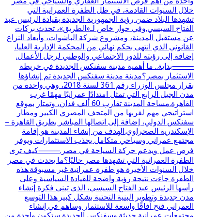
واحدة من أهم فرص الاستثمار العقاري والسياحي في مصر
خلال السنوات القادمة، في ظل الطفرة العمرانية التي
تشهدها البلاد ضمن رؤية الجمهورية الجديدة بقيادة الرئيس عبد
الفتاح السيسي.وفي حوار خاص لـ«الطريق»، تحدث بركات
عن مستقبل المدينة، ومشروع شركة الباشوات، وأبعاد النزاع
القانوني الذي انتهى بحكم نهائي من المحكمة الإدارية العليا،
إضافة إلى رؤيته للدور الاجتماعي والوطني لرجل الأعمال.
⸻بداية.. ما أهمية مدينة سفنكس الجديدة في خريطة
الاستثمار بمصر؟مدينة مدينة سفنكس الجديدة تم إنشاؤها
بقرار مجلس الوزراء رقم 361 لسنة 2018، وهي واحدة من
مدن الجيل الرابع التي تمثل امتدادًا عمرانيًا مهمًا غرب
القاهرة.مساحة المدينة تقارب 60 ألف فدان، وتمتاز بموقع
استراتيجي مهم لقربها من المتحف المصري الكبير ومطار
سفنكس الدولي، إضافة إلى اتصالها المباشر بطريق القاهرة –
الإسكندرية الصحراوي.الهدف من إنشاء المدينة هو إقامة
مجتمع عمراني وسياحي متكامل يجذب الاستثمارات ويوفر
فرص عمل ويدعم حركة السياحة في مصر.⸻كيف ترى
الطفرة العمرانية التي تشهدها مصر حاليًا؟ما يحدث في مصر
خلال السنوات الأخيرة هو طفرة عمرانية غير مسبوقة.هذه
الطفرة جاءت نتيجة رؤية واضحة للقيادة السياسية وعلى
رأسها الرئيس عبد الفتاح السيسي، الذي تبنى فكرة إنشاء
مدن جديدة وتطوير البنية التحتية بشكل كبير.هذا التوسع
العمراني فتح آفاقًا واسعة للاستثمار وساهم في إنشاء
مجتمعات عمرانية حديثة.وسفنكس الجديدة ستكون واحدة من