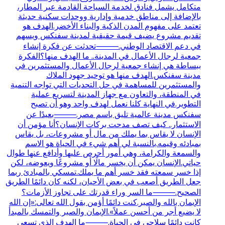
متكامل يشمل فنادق لخدمة السياحة القادمة عبر المطار،
بالإضافة إلى مناطق خدمية وإدارية ووحدات سكنية حديثة
تعتمد على مفهوم المدن الذكية والبناء الأخضر.الهدف هو
تقديم مشروع يضيف قيمة حقيقية لمدينة سفنكس ويسهم
في دعم الاقتصاد الوطني.⸻تحدثت عن فكرة إنشاء
جمعية لرجال الأعمال في المدينة.. ما الهدف منها؟الفكرة
ببساطة هي إنشاء جمعية لرجال الأعمال والمستثمرين في
مدينة سفنكس.الهدف منها هو توحيد جهود الملاك
والمستثمرين للمساهمة في حل التحديات التي تواجه التنمية
في المنطقة، والتعاون مع جهاز المدينة لتسريع عملية
التطوير.في النهاية كلنا نعمل لهدف واحد وهو أن تصبح
سفنكس مدينة عالمية تليق باسم مصر.⸻بعيدًا عن
الاستثمار.. كيف تصف مدحت بركات الإنسان؟أنا مؤمن أن
الإنسان لا يقاس بما يملك من مال أو مشروعات، بل يقاس
بمبادئه وقيمه.بالنسبة لي أهم شيء في الحياة هو الاسم
والسمعة والكرامة، وهي أمور أحرص عليها وأدافع عنها طوال
حياتي.الإنسان يمكن أن يخسر مالًا أو مشروعًا ويعوضه، لكن
إذا خسر سمعته فقد خسر أهم ما يملك.تمسكي بالمبادئ ربما
جعل الطريق أصعب في بعض الأحيان، لكنه كان دائمًا الطريق
الصحيح.⸻ما السر وراء قدرتك على تجاوز الأزمات؟
الإيمان بالله والصبر.كنت دائمًا أؤمن بقول الله تعالى:«إن الله
لا يضيع أجر من أحسن عملاً».الإيمان والصبر والتمسك بالمبدأ
كانت دائمًا سلاحي في الحياة.⸻ما الهدف الذي تسعى