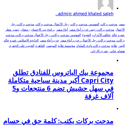
admin: ahmed khaled saleh...
مصر
مدحت بركات
المهندس مدحت بركات
رجل الأعمال مدحت بركات
مدحت بركات رجل
الأعمال
مدحت بركات رئيس حزب أبناء مصر
أبناء مصر
برنامج نبي الإحسان
رمضان
تيسير مطر
عمرو خالد
تحالف الأحزاب
الشيوخ
المهندس مدحت بركات، رجل الأعمال مدحت بركات، مدحت
بركات، مدحت بركات رجل الأعمال، حزب أبناء مصر
حزب أبناء مصر
الداعية الإسلامي عمرو خالد
اليمن
طابة
مدحت بركات وادي الملوك
مؤسسة طابة
السيسي
القاهرة
الحبيب علي الجفري
هشام عناني
بشرى الإرياني
مجموعة بيك الباتروس للفنادق تطلق
Capri City أكبر مدينة سياحية متكاملة
في سهل حشيش تضم 6 منتجعات و5
آلاف غرفة
مدحت بركات يكتب: كلمة حق في حسام