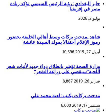
جابر البغدادي: رؤية الرئيس السيسي تؤكد ريادة
مصر في إفريقيا
يوليو 2, 2026
شاهد..مدحت بركات وسط أهالي الخليفة بحضور
رموز الإعلام أحتفالا بمولد السيدة عائشة
أبريل 27, 2019
10,596
وزارة الصحة تؤشر بانطلاق دواء جديد لأنبات شعر
اللحية”سيقضي على زراعة الشعر”
فبراير 26, 2019
8,887
مدحت بركات يكتب: لعبة محمد علي
سبتمبر 17, 2019
6,000