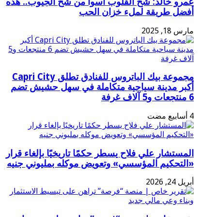
عمرو خالد: شح القلوب أسوأ من شح الجيوب.. هذه
أفضل طريقة لملء خزان الحب
مارس 18, 2025
مجموعة بيك الباتروس للفنادق تطلق Capri City
أكبر مدينة سياحية متكاملة في سهل حشيش تضم
6 منتجعات و5 آلاف غرفة
المستشار علي فلاح يسطر حكمًا تاريخيًا بإلغاء قرار
«التحكيم المؤسسي» وتعويض موكله بمليوني جنيه
أبريل 24, 2026