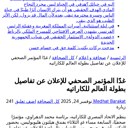
إليه في حياتك؟هدفي في الحياة ليس مجرد النجاح
المادي.الهدف الحقيقي هو أن يترك الإنسان أثرًا طيبًا في حياة
الناس وسيرة محترمة تبقى بعده.لأن المال قد يزول، لكن الأثر
الطيب هو الذي يبقى.
في ليلة استثنائية.. أميرات المملكة المغربية وعقيلة الرئيس
الفرنسي يشهدن العرض الافتتاحي للمسرح الملكي بالرباط
«عصب الدولة».. الاستثمار الحقيقي في شباب الجمهورية
الجديدة
مدحت بركات يكتب: كلمة حق في حسام حسن
الرئيسية
/
صحافة و اعلام
/
كل الصحافة
/
غدًا المؤتمر الصحفي
للإعلان عن تفاصيل بطولة العالم للكاراتيه
غدًا المؤتمر الصحفي للإعلان عن تفاصيل
بطولة العالم للكاراتيه
Medhat Barakat
نوفمبر 24, 2025
كل الصحافة
اضف تعليق
241
زيارة
ينظم الاتحاد المصري للكاراتيه، برئاسة محمد الدهراوي، مؤتمرًا
صحفيًا، السابعة مساء غدٍ الثلاثاء بفندق هيلتون هليوبوليس، بحضور
الدكتور أشرف صبحي وزير الشباب والرياضة للإعلان عن تفاصيل