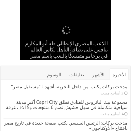
إسلام حشاد وإبراهيم حشاد يخطفان
بالعلم المصري.. طه أبو المكارم يحسم
حضانة «اقرأ النموذجية بجزيرة شطورة»
مدحت بركات يستقبل الشيخ كامل مطر
اللاعب المصري الإيطالي طه أبو المكارم
في لقاء ودي حاشد بمنشية القناطر
تحتفل بتخريج الدفعة الـ11 من براعم
ينافس على بطاقة التأهل لكأس العالم
مواجهته الـ 66 في مسيرته بالتعادل أمام
الأنظار بتصميم عالمي ارتدته سلمى عادل
المستقبل
بطل إيران
في مهرجان كان
في برجامو متمسكًا باللعب باسم مصر
بحضور قيادات القبائل والعائلات المصرية
الأخيرة
الأشهر
تعليقات
الوسوم
مدحت بركات يكتب: من داخل التجربة.. أشهد لـ”مستقبل مصر”
مجموعة بيك الباتروس للفنادق تطلق Capri City أكبر مدينة
سياحية متكاملة في سهل حشيش تضم 6 منتجعات و5 آلاف غرفة
مدحت بركات: الرئيس السيسي يكتب صفحة جديدة في تاريخ مصر
بافتتاح «الأوكتاجون»