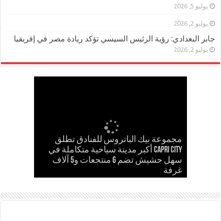
يوليو 5, 2026
يوليو 2, 2026
جابر البغدادي: رؤية الرئيس السيسي تؤكد ريادة مصر في إفريقيا
يوليو 2, 2026
مجموعة بيك الباتروس للفنادق تطلق
إسلام حشاد وإبراهيم حشاد يخطفان
Capri City أكبر مدينة سياحية متكاملة في
مدحت بركات يستقبل الشيخ كامل مطر
في لقاء ودي حاشد بمنشية القناطر
Cinema Track أول منصة رقمية لرصد
سهل حشيش تضم 6 منتجعات و5 آلاف
مدحت بركات يكتب: كلمة حق في حسام
الأنظار بتصميم عالمي ارتدته سلمى عادل
غرفة
حسن
في مهرجان كان
إيرادات السينما المصرية
بحضور قيادات القبائل والعائلات المصرية