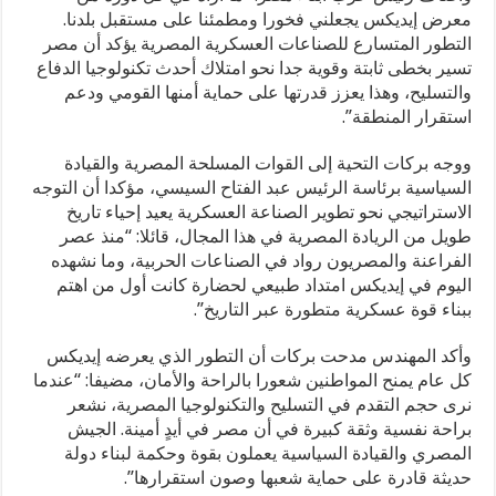
معرض إيديكس يجعلني فخورا ومطمئنا على مستقبل بلدنا.
التطور المتسارع للصناعات العسكرية المصرية يؤكد أن مصر
تسير بخطى ثابتة وقوية جدا نحو امتلاك أحدث تكنولوجيا الدفاع
والتسليح، وهذا يعزز قدرتها على حماية أمنها القومي ودعم
استقرار المنطقة”.
ووجه بركات التحية إلى القوات المسلحة المصرية والقيادة
السياسية برئاسة الرئيس عبد الفتاح السيسي، مؤكدا أن التوجه
الاستراتيجي نحو تطوير الصناعة العسكرية يعيد إحياء تاريخ
طويل من الريادة المصرية في هذا المجال، قائلا: “منذ عصر
الفراعنة والمصريون رواد في الصناعات الحربية، وما نشهده
اليوم في إيديكس امتداد طبيعي لحضارة كانت أول من اهتم
ببناء قوة عسكرية متطورة عبر التاريخ”.
وأكد المهندس مدحت بركات أن التطور الذي يعرضه إيديكس
كل عام يمنح المواطنين شعورا بالراحة والأمان، مضيفا: “عندما
نرى حجم التقدم في التسليح والتكنولوجيا المصرية، نشعر
براحة نفسية وثقة كبيرة في أن مصر في أيدٍ أمينة. الجيش
المصري والقيادة السياسية يعملون بقوة وحكمة لبناء دولة
حديثة قادرة على حماية شعبها وصون استقرارها”.