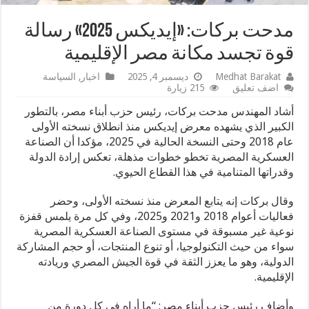
مدحت بركات: «إيديكس 2025» رسالة
قوة تجسد مكانة مصر الإقليمية
Medhat Barakat
ديسمبر 4, 2025
اخبار
,
السياسة
اضف تعليق
215 زيارة
أشاد المهندس مدحت بركات، رئيس حزب أبناء مصر، بالتطور
الكبير الذي يشهده معرض إيديكس منذ انطلاق نسخته الأولى
عام 2018 وحتى النسخة الحالية في 2025، مؤكدا أن الصناعة
العسكرية المصرية تخطو خطوات مذهلة، تعكس إرادة الدولة
وقدراتها المتنامية في هذا القطاع الحيوي.
وقال بركات إنه يتابع المعرض منذ نسخته الأولى، وحضر
فعاليات أعوام 2018 و2021 و2025، وفي كل مرة يلمس قفزة
نوعية غير مسبوقة في مستوى الصناعة العسكرية المصرية
سواء من حيث التكنولوجيا، أو تنوع المنتجات، أو حجم المشاركة
الدولية، وهو ما يعزز الثقة في قوة الجيش المصري وريادته
الإقليمية.
وأضاف رئيس حزب أبناء مصر: “ما أراه في كل دورة من