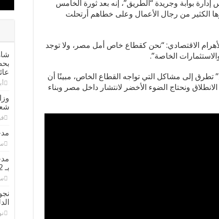
ارة بوابة وجريدة “الطريق”، إنه بعد ثورة الخامس
20، اختفى على إثرها الكثير من رجال الأعمال وعلى خطاهم أرتحلت
هرام الاقتصادي: “نحن كقطاع خاص أمل مصر، ولا توجد
شاه
والاستثمارات الخاصة”.
بحض
عائ
تطرق إلى مشاكل التي تواجه القطاع الخاص، مبينًا أن
أبري
الانطلاق ونحتاج الضوء الأخضر لانتشار داخل مصر وبناء
وزا
شعر
فبرا
مدح
سبت
مدح
بـ 42 مرشحا على القوائم و60 للفردي
سبت
نجو
الدل
نوف