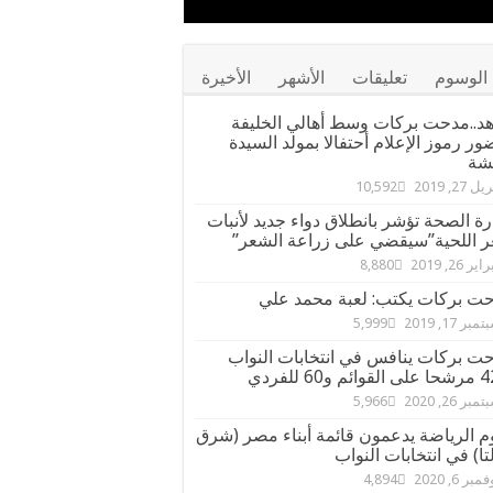
الوسوم
تعليقات
الأشهر
الأخيرة
د..مدحت بركات وسط أهالي الخليفة
ور رموز الإعلام أحتفالا بمولد السيدة
شة
ل 27, 2019
10,592
رة الصحة تؤشر بانطلاق دواء جديد لأنبات
 اللحية”سيقضي على زراعة الشعر”
ير 26, 2019
8,880
ت بركات يكتب: لعبة محمد علي
مبر 17, 2019
5,999
ت بركات ينافس في انتخابات النواب
مبر 26, 2020
5,966
م الرياضة يدعمون قائمة أبناء مصر (شرق
تا) في انتخابات النواب
مبر 6, 2020
4,894