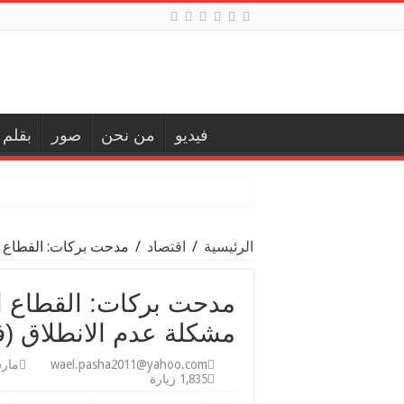
فيديو
من نحن
صور
بقلم
الرئيسية
/
اقتصاد
/
مدحت بركات: القطاع ا
مدحت بركات: القطاع ا
مشكلة عدم الانطلاق (في
wael.pasha2011@yahoo.com
مارس 24
1,835 زيارة