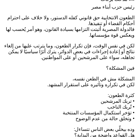
رئيس حزب أبناء مصر
الطعون الانتخابية حق قانوني كفله الدستور، ولا خلاف على احترام
أحكام القضاء أو تنفيذها.
فالدولة المصرية أثبتت التزامها بسيادة القانون، وهو أمر يُحسب لها
ويعكس قوة مؤسساتها.
لكن في نفس الوقت، فإن تكرار الطعون، وما يترتب عليها من إلغاء
نتائج أو إعادة إجراءات في بعض الدوائر، يترك أثرًا سياسيًا لا يمكن
تجاهله، سواء على المرشحين أو على المواطنين.
فين المشكلة؟
المشكلة مش في الطعن نفسه،
لكن في تكراره وتأثيره على استقرار المشهد.
كثرة الطعون:
• تربك المرشحين
• تُربك الناخب
• تؤخر استكمال المؤسسات المنتخبة
• وتخلق حالة من عدم الوضوح
وده بيخلّي بعض الناس تتساءل:
هل القواعد واضحة من البداية؟