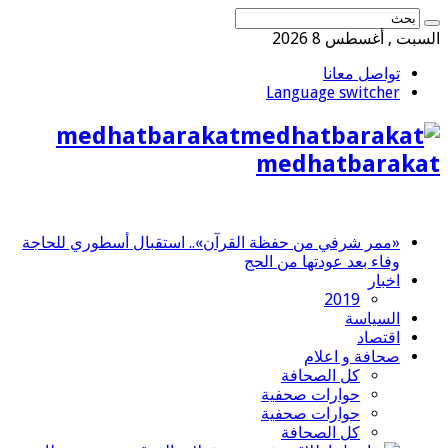
السبت , أغسطس 8 2026
تواصل معانا
Language switcher
medhatbarakat
medhatbarakat
«ممر شرفي من حفظة القرآن».. استقبال أسطوري للحاجة
وفاء بعد عودتها من الحج
اخبار
2019
السياسة
اقتصاد
صحافة و اعلام
كل الصحافة
حوارات صحفية
حوارات صحفية
كل الصحافة