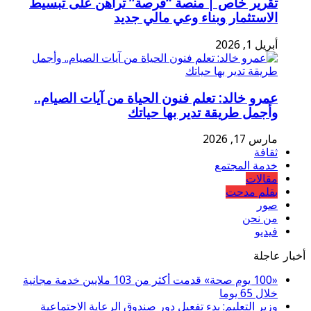
تقرير خاص | منصة “فرصة” تراهن على تبسيط
الاستثمار وبناء وعي مالي جديد
أبريل 1, 2026
عمرو خالد: تعلم فنون الحياة من آيات الصيام..
وأجمل طريقة تدير بها حياتك
مارس 17, 2026
ثقافة
خدمة المجتمع
مقالات
بقلم مدحت
صور
من نحن
فيديو
أخبار عاجلة
«100 يوم صحة» قدمت أكثر من 103 ملايين خدمة مجانية
خلال 65 يوما
وزير التعليم: بدء تفعيل دور صندوق الرعاية الاجتماعية