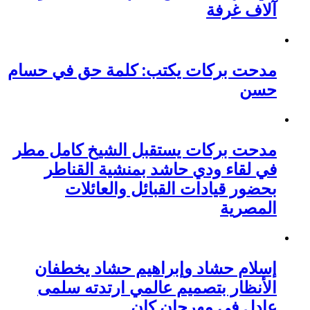
آلاف غرفة
مدحت بركات يكتب: كلمة حق في حسام
حسن
مدحت بركات يستقبل الشيخ كامل مطر
في لقاء ودي حاشد بمنشية القناطر
بحضور قيادات القبائل والعائلات
المصرية
إسلام حشاد وإبراهيم حشاد يخطفان
الأنظار بتصميم عالمي ارتدته سلمى
عادل في مهرجان كان