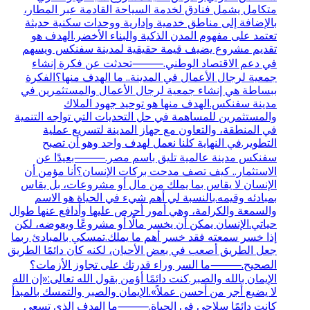
متكامل يشمل فنادق لخدمة السياحة القادمة عبر المطار،
بالإضافة إلى مناطق خدمية وإدارية ووحدات سكنية حديثة
تعتمد على مفهوم المدن الذكية والبناء الأخضر.الهدف هو
تقديم مشروع يضيف قيمة حقيقية لمدينة سفنكس ويسهم
في دعم الاقتصاد الوطني.⸻تحدثت عن فكرة إنشاء
جمعية لرجال الأعمال في المدينة.. ما الهدف منها؟الفكرة
ببساطة هي إنشاء جمعية لرجال الأعمال والمستثمرين في
مدينة سفنكس.الهدف منها هو توحيد جهود الملاك
والمستثمرين للمساهمة في حل التحديات التي تواجه التنمية
في المنطقة، والتعاون مع جهاز المدينة لتسريع عملية
التطوير.في النهاية كلنا نعمل لهدف واحد وهو أن تصبح
سفنكس مدينة عالمية تليق باسم مصر.⸻بعيدًا عن
الاستثمار.. كيف تصف مدحت بركات الإنسان؟أنا مؤمن أن
الإنسان لا يقاس بما يملك من مال أو مشروعات، بل يقاس
بمبادئه وقيمه.بالنسبة لي أهم شيء في الحياة هو الاسم
والسمعة والكرامة، وهي أمور أحرص عليها وأدافع عنها طوال
حياتي.الإنسان يمكن أن يخسر مالًا أو مشروعًا ويعوضه، لكن
إذا خسر سمعته فقد خسر أهم ما يملك.تمسكي بالمبادئ ربما
جعل الطريق أصعب في بعض الأحيان، لكنه كان دائمًا الطريق
الصحيح.⸻ما السر وراء قدرتك على تجاوز الأزمات؟
الإيمان بالله والصبر.كنت دائمًا أؤمن بقول الله تعالى:«إن الله
لا يضيع أجر من أحسن عملاً».الإيمان والصبر والتمسك بالمبدأ
كانت دائمًا سلاحي في الحياة.⸻ما الهدف الذي تسعى