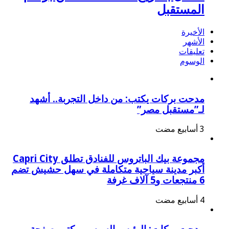
المستقبل
الأخيرة
الأشهر
تعليقات
الوسوم
مدحت بركات يكتب: من داخل التجربة.. أشهد
لـ”مستقبل مصر”
مجموعة بيك الباتروس للفنادق تطلق Capri City
أكبر مدينة سياحية متكاملة في سهل حشيش تضم
6 منتجعات و5 آلاف غرفة