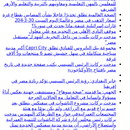
للمعلمين بالمهن التعليمية ومعاونيهم بالتربية والتعليم والأزهر
الشريف
الصحة العالمية تطلق تحذيرًا عاجلا بشأن المصابين بقطاع غزة
أسعار الذهب في مصر وعالميًا اليوم السبت 30-3-204
غارات إسرائيلية عنيفة..ماذا يحدث في سوريا؟
موقف النادي الأهلي من التجديد مع علي معلول
مدحت بركات يكتب: من داخل التجربة.. أشهد لـ”مستقبل
مصر”
مجموعة بيك الباتروس للفنادق تطلق Capri City أكبر مدينة
سياحية متكاملة في سهل حشيش تضم 6 منتجعات و5 آلاف
غرفة
مدحت بركات: الرئيس السيسي يكتب صفحة جديدة في تاريخ
مصر بافتتاح «الأوكتاجون»
جابر البغدادي: رؤية الرئيس السيسي تؤكد ريادة مصر في
إفريقيا
الجهني: ما قدمته “صحة سوهاج” ومستشفى جهينة يعكس أداءً
مسؤولا وإنسانيا في التعامل مع الحالات الحرجة
مدحت بركات: مشروع الباشوات في سفنكس ينطلق بعد
حسم نزاع قديم مع الزراعة.. ولم يكن يومًا مع هيئة
المجتمعات العمرانيةفي حوار مع الطريقأكد المهندس مدحت
بركات رئيس مجلس إدارة شركة الباشوات للتنمية العمرانية
واستصلاح الأراضي، أن مدينة مدينة سفنكس الجديدة تمثل