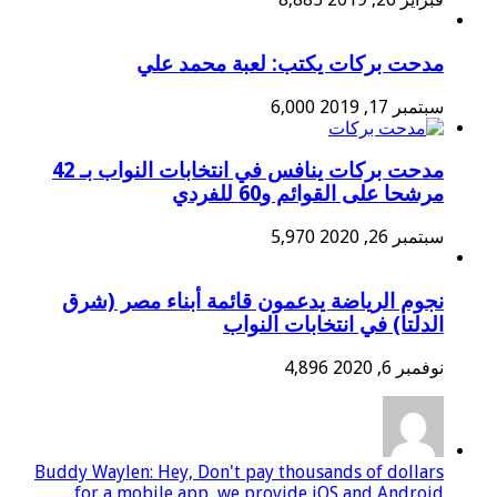
مدحت بركات يكتب: لعبة محمد علي
سبتمبر 17, 2019
6,000
مدحت بركات ينافس في انتخابات النواب بـ 42
مرشحا على القوائم و60 للفردي
سبتمبر 26, 2020
5,970
نجوم الرياضة يدعمون قائمة أبناء مصر (شرق
الدلتا) في انتخابات النواب
نوفمبر 6, 2020
4,896
Buddy Waylen: Hey, Don't pay thousands of dollars
for a mobile app, we provide iOS and Android...