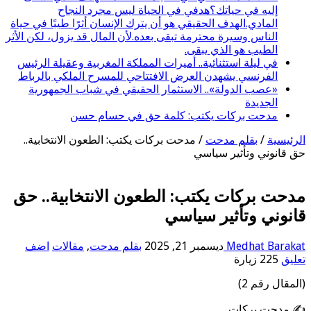
إليه في حياتك؟هدفي في الحياة ليس مجرد النجاح
المادي.الهدف الحقيقي هو أن يترك الإنسان أثرًا طيبًا في حياة
الناس وسيرة محترمة تبقى بعده.لأن المال قد يزول، لكن الأثر
الطيب هو الذي يبقى.
في ليلة استثنائية.. أميرات المملكة المغربية وعقيلة الرئيس
الفرنسي يشهدن العرض الافتتاحي للمسرح الملكي بالرباط
«عصب الدولة».. الاستثمار الحقيقي في شباب الجمهورية
الجديدة
مدحت بركات يكتب: كلمة حق في حسام حسن
الرئيسية
/
بقلم مدحت
/
مدحت بركات يكتب: الطعون الانتخابية..
حق قانوني وتأثير سياسي
مدحت بركات يكتب: الطعون الانتخابية.. حق
قانوني وتأثير سياسي
Medhat Barakat
ديسمبر 21, 2025
بقلم مدحت
,
مقالات
اضف
تعليق
225 زيارة
(المقال رقم 2)
✍️ مدحت بركات