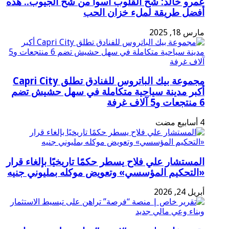
عمرو خالد: شح القلوب أسوأ من شح الجيوب.. هذه
أفضل طريقة لملء خزان الحب
مارس 18, 2025
مجموعة بيك الباتروس للفنادق تطلق Capri City
أكبر مدينة سياحية متكاملة في سهل حشيش تضم
6 منتجعات و5 آلاف غرفة
المستشار علي فلاح يسطر حكمًا تاريخيًا بإلغاء قرار
«التحكيم المؤسسي» وتعويض موكله بمليوني جنيه
أبريل 24, 2026