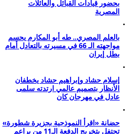
بحضور قيادات القبائل والعائلات
المصرية
بالعلم المصري.. طه أبو المكارم يحسم
مواجهته الـ 66 في مسيرته بالتعادل أمام
بطل إيران
إسلام حشاد وإبراهيم حشاد يخطفان
الأنظار بتصميم عالمي ارتدته سلمى
عادل في مهرجان كان
حضانة «اقرأ النموذجية بجزيرة شطورة»
تحتفل بتخريج الدفعة الـ11 من براعم