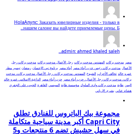
HolaAnync: Заказать ювелирные изделия - только в
нашем салоне вы найдете приемлемые цены. Б...
admin: ahmed khaled saleh...
مصر
مدحت بركات
المهندس مدحت بركات
رجل الأعمال مدحت بركات
مدحت بركات رجل
الأعمال
مدحت بركات رئيس حزب أبناء مصر
أبناء مصر
برنامج نبي الإحسان
رمضان
تيسير مطر
عمرو خالد
تحالف الأحزاب
الشيوخ
المهندس مدحت بركات، رجل الأعمال مدحت بركات، مدحت
بركات، مدحت بركات رجل الأعمال، حزب أبناء مصر
حزب أبناء مصر
الداعية الإسلامي عمرو خالد
اليمن
طابة
مدحت بركات وادي الملوك
مؤسسة طابة
السيسي
القاهرة
الحبيب علي الجفري
هشام عناني
بشرى الإرياني
مجموعة بيك الباتروس للفنادق تطلق
Capri City أكبر مدينة سياحية متكاملة
في سهل حشيش تضم 6 منتجعات و5