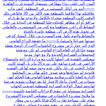
المدن التي تلعب دورًا مهمًا في مستقبل التنمية غرب القاهرة.
⸻أنتم من أوائل المستثمرين في المنطقة.. كيف بدأت
علاقتكم بها؟علاقتنا بالمنطقة تعود لأكثر من 30 عامًا.في ذلك
الوقت كانت المنطقة صحراء بالكامل ولا توجد بها طرق أو
مرافق أو أي مظاهر للحياة.دخلنا المنطقة في البداية من خلال
النشاط الزراعي، وساهمنا مع كثير من المستثمرين والعاملين
في تحويل هذه الأرض إلى منطقة عامرة بالحياة
والنشاط.واليوم نكمل هذه المسيرة من خلال المشاركة في
تنميتها عمرانيًا واستثماريًا.⸻ما حقيقة النزاع القانوني
الذي أثير حول أرض مشروع الباشوات؟أحب أن أوضح نقطة
مهمة جدًا للرأي العام.النزاع القانوني لم يكن مع هيئة
المجتمعات العمرانية الجديدة ولا مع جهاز مدينة
سفنكس.القضية في أصلها كانت مع وزارة الزراعة واستصلاح
الأراضي في فترة سابقة على ثورة 25 يناير.بل الهيئه كانت
تحاول البحث عن حل ولكن عدم وجود صفه لها في القضيه
قانونيه لم يساعدها.وبعد صدور حكم نهائي من المحكمة
الإدارية العليا تأكدت سلامة موقفنا القانوني.هذا الحكم أنهى
سنوات من الجدل وأعاد الاعتبار لنا بعد حملات تشويه تعرضنا
لها.وبعد انتقال الولاية العمرانية للمنطقة أصبحت الجهات
العمرانية مسؤولة عن تنفيذ الإجراءات الخاصة بالتنمية.⸻
ما ملامح مشروع الباشوات في سفنكس الجديدة؟المشروع
مقام على مساحة تقارب 250 فدانًا بالقرب من مطار
سفنكس الدولي.وندرس تنفيذ مشروع سياحي وعقاري