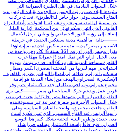
واحدة من أهم فرص الاستثمار العقاري والسياحي في مصر
خلال السنوات القادمة، في ظل الطفرة العمرانية التي
تشهدها البلاد ضمن رؤية الجمهورية الجديدة بقيادة الرئيس عبد
الفتاح السيسي.وفي حوار خاص لـ«الطريق»، تحدث بركات
عن مستقبل المدينة، ومشروع شركة الباشوات، وأبعاد النزاع
القانوني الذي انتهى بحكم نهائي من المحكمة الإدارية العليا،
إضافة إلى رؤيته للدور الاجتماعي والوطني لرجل الأعمال.
⸻بداية.. ما أهمية مدينة سفنكس الجديدة في خريطة
الاستثمار بمصر؟مدينة مدينة سفنكس الجديدة تم إنشاؤها
بقرار مجلس الوزراء رقم 361 لسنة 2018، وهي واحدة من
مدن الجيل الرابع التي تمثل امتدادًا عمرانيًا مهمًا غرب
القاهرة.مساحة المدينة تقارب 60 ألف فدان، وتمتاز بموقع
استراتيجي مهم لقربها من المتحف المصري الكبير ومطار
سفنكس الدولي، إضافة إلى اتصالها المباشر بطريق القاهرة –
الإسكندرية الصحراوي.الهدف من إنشاء المدينة هو إقامة
مجتمع عمراني وسياحي متكامل يجذب الاستثمارات ويوفر
فرص عمل ويدعم حركة السياحة في مصر.⸻كيف ترى
الطفرة العمرانية التي تشهدها مصر حاليًا؟ما يحدث في مصر
خلال السنوات الأخيرة هو طفرة عمرانية غير مسبوقة.هذه
الطفرة جاءت نتيجة رؤية واضحة للقيادة السياسية وعلى
رأسها الرئيس عبد الفتاح السيسي، الذي تبنى فكرة إنشاء
مدن جديدة وتطوير البنية التحتية بشكل كبير.هذا التوسع
العمراني فتح آفاقًا واسعة للاستثمار وساهم في إنشاء
مجتمعات عمرانية حديثة.وسفنكس الجديدة ستكون واحدة من