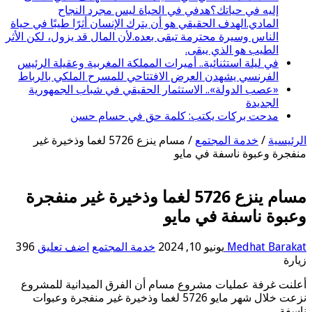
إليه في حياتك؟هدفي في الحياة ليس مجرد النجاح
المادي.الهدف الحقيقي هو أن يترك الإنسان أثرًا طيبًا في حياة
الناس وسيرة محترمة تبقى بعده.لأن المال قد يزول، لكن الأثر
الطيب هو الذي يبقى.
في ليلة استثنائية.. أميرات المملكة المغربية وعقيلة الرئيس
الفرنسي يشهدن العرض الافتتاحي للمسرح الملكي بالرباط
«عصب الدولة».. الاستثمار الحقيقي في شباب الجمهورية
الجديدة
مدحت بركات يكتب: كلمة حق في حسام حسن
الرئيسية
/
خدمة المجتمع
/
مسام ينزع 5726 لغما وذخيرة غير
منفجرة وعبوة ناسفة في مايو
مسام ينزع 5726 لغما وذخيرة غير منفجرة
وعبوة ناسفة في مايو
Medhat Barakat
يونيو 10, 2024
خدمة المجتمع
اضف تعليق
396
زيارة
أعلنت غرفة عمليات مشروع مسام أن الفرق الميدانية للمشروع
نزعت خلال شهر مايو 5726 لغما وذخيرة غير منفجرة وعبوات
ناسفة.