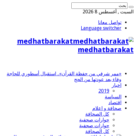
السبت , أغسطس 8 2026
تواصل معانا
Language switcher
medhatbarakat
medhatbarakat
«ممر شرفي من حفظة القرآن».. استقبال أسطوري للحاجة
وفاء بعد عودتها من الحج
اخبار
2019
السياسة
اقتصاد
صحافة و اعلام
كل الصحافة
حوارات صحفية
حوارات صحفية
كل الصحافة