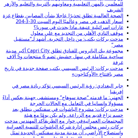
للمعلمين بالمهن التعليمية ومعاونيهم بالتربية والتعليم والأزهر
الشريف
الصحة العالمية تطلق تحذيرًا عاجلا بشأن المصابين بقطاع غزة
أسعار الذهب في مصر وعالميًا اليوم السبت 30-3-204
غارات إسرائيلية عنيفة..ماذا يحدث في سوريا؟
موقف النادي الأهلي من التجديد مع علي معلول
مدحت بركات يكتب: من داخل التجربة.. أشهد لـ”مستقبل
مصر”
مجموعة بيك الباتروس للفنادق تطلق Capri City أكبر مدينة
سياحية متكاملة في سهل حشيش تضم 6 منتجعات و5 آلاف
غرفة
مدحت بركات: الرئيس السيسي يكتب صفحة جديدة في تاريخ
مصر بافتتاح «الأوكتاجون»
جابر البغدادي: رؤية الرئيس السيسي تؤكد ريادة مصر في
إفريقيا
الجهني: ما قدمته “صحة سوهاج” ومستشفى جهينة يعكس أداءً
مسؤولا وإنسانيا في التعامل مع الحالات الحرجة
مدحت بركات: مشروع الباشوات في سفنكس ينطلق بعد
حسم نزاع قديم مع الزراعة.. ولم يكن يومًا مع هيئة
المجتمعات العمرانيةفي حوار مع الطريقأكد المهندس مدحت
بركات رئيس مجلس إدارة شركة الباشوات للتنمية العمرانية
واستصلاح الأراضي، أن مدينة مدينة سفنكس الجديدة تمثل