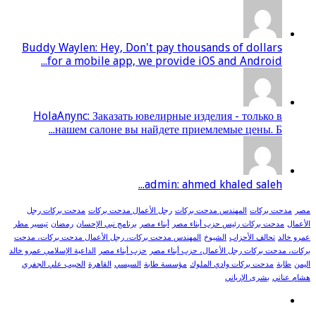
Buddy Waylen: Hey, Don't pay thousands of dollars
for a mobile app, we provide iOS and Android...
HolaAnync: Заказать ювелирные изделия - только в
нашем салоне вы найдете приемлемые цены. Б...
admin: ahmed khaled saleh...
مصر
مدحت بركات
المهندس مدحت بركات
رجل الأعمال مدحت بركات
مدحت بركات رجل
الأعمال
مدحت بركات رئيس حزب أبناء مصر
أبناء مصر
برنامج نبي الإحسان
رمضان
تيسير مطر
عمرو خالد
تحالف الأحزاب
الشيوخ
المهندس مدحت بركات، رجل الأعمال مدحت بركات، مدحت
بركات، مدحت بركات رجل الأعمال، حزب أبناء مصر
حزب أبناء مصر
الداعية الإسلامي عمرو خالد
اليمن
طابة
مدحت بركات وادي الملوك
مؤسسة طابة
السيسي
القاهرة
الحبيب علي الجفري
هشام عناني
بشرى الإرياني