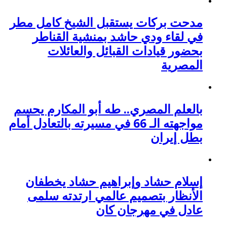
مدحت بركات يستقبل الشيخ كامل مطر
في لقاء ودي حاشد بمنشية القناطر
بحضور قيادات القبائل والعائلات
المصرية
بالعلم المصري.. طه أبو المكارم يحسم
مواجهته الـ 66 في مسيرته بالتعادل أمام
بطل إيران
إسلام حشاد وإبراهيم حشاد يخطفان
الأنظار بتصميم عالمي ارتدته سلمى
عادل في مهرجان كان