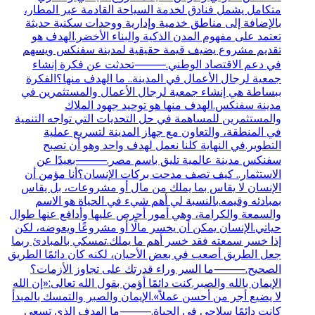
متكامل يشمل فنادق لخدمة السياحة القادمة عبر المطار،
بالإضافة إلى مناطق خدمية وإدارية ووحدات سكنية حديثة
تعتمد على مفهوم المدن الذكية والبناء الأخضر.الهدف هو
تقديم مشروع يضيف قيمة حقيقية لمدينة سفنكس ويسهم
في دعم الاقتصاد الوطني.⸻تحدثت عن فكرة إنشاء
جمعية لرجال الأعمال في المدينة.. ما الهدف منها؟الفكرة
ببساطة هي إنشاء جمعية لرجال الأعمال والمستثمرين في
مدينة سفنكس.الهدف منها هو توحيد جهود الملاك
والمستثمرين للمساهمة في حل التحديات التي تواجه التنمية
في المنطقة، والتعاون مع جهاز المدينة لتسريع عملية
التطوير.في النهاية كلنا نعمل لهدف واحد وهو أن تصبح
سفنكس مدينة عالمية تليق باسم مصر.⸻بعيدًا عن
الاستثمار.. كيف تصف مدحت بركات الإنسان؟أنا مؤمن أن
الإنسان لا يقاس بما يملك من مال أو مشروعات، بل يقاس
بمبادئه وقيمه.بالنسبة لي أهم شيء في الحياة هو الاسم
والسمعة والكرامة، وهي أمور أحرص عليها وأدافع عنها طوال
حياتي.الإنسان يمكن أن يخسر مالًا أو مشروعًا ويعوضه، لكن
إذا خسر سمعته فقد خسر أهم ما يملك.تمسكي بالمبادئ ربما
جعل الطريق أصعب في بعض الأحيان، لكنه كان دائمًا الطريق
الصحيح.⸻ما السر وراء قدرتك على تجاوز الأزمات؟
الإيمان بالله والصبر.كنت دائمًا أؤمن بقول الله تعالى:«إن الله
لا يضيع أجر من أحسن عملاً».الإيمان والصبر والتمسك بالمبدأ
كانت دائمًا سلاحي في الحياة.⸻ما الهدف الذي تسعى