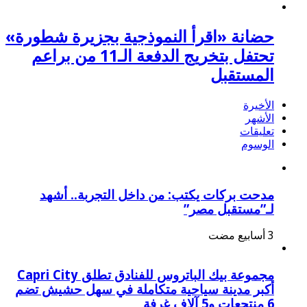
حضانة «اقرأ النموذجية بجزيرة شطورة»
تحتفل بتخريج الدفعة الـ11 من براعم
المستقبل
الأخيرة
الأشهر
تعليقات
الوسوم
مدحت بركات يكتب: من داخل التجربة.. أشهد
لـ”مستقبل مصر”
مجموعة بيك الباتروس للفنادق تطلق Capri City
أكبر مدينة سياحية متكاملة في سهل حشيش تضم
6 منتجعات و5 آلاف غرفة