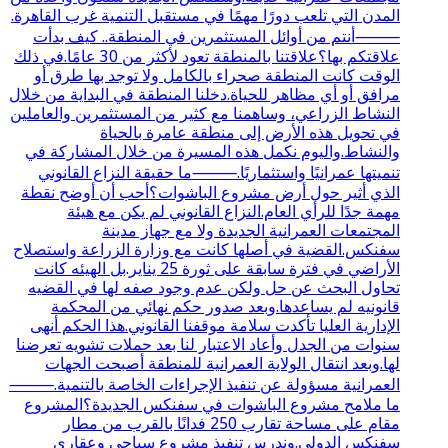
المدن التي تلعب دورًا مهمًا في مستقبل التنمية غرب القاهرة.
⸻أنتم من أوائل المستثمرين في المنطقة.. كيف بدأت
علاقتكم بها؟علاقتنا بالمنطقة تعود لأكثر من 30 عامًا.في ذلك
الوقت كانت المنطقة صحراء بالكامل ولا توجد بها طرق أو
مرافق أو أي مظاهر للحياة.دخلنا المنطقة في البداية من خلال
النشاط الزراعي، وساهمنا مع كثير من المستثمرين والعاملين
في تحويل هذه الأرض إلى منطقة عامرة بالحياة
والنشاط.واليوم نكمل هذه المسيرة من خلال المشاركة في
تنميتها عمرانيًا واستثماريًا.⸻ما حقيقة النزاع القانوني
الذي أثير حول أرض مشروع الباشوات؟أحب أن أوضح نقطة
مهمة جدًا للرأي العام.النزاع القانوني لم يكن مع هيئة
المجتمعات العمرانية الجديدة ولا مع جهاز مدينة
سفنكس.القضية في أصلها كانت مع وزارة الزراعة واستصلاح
الأراضي في فترة سابقة على ثورة 25 يناير.بل الهيئه كانت
تحاول البحث عن حل ولكن عدم وجود صفه لها في القضيه
قانونيه لم يساعدها.وبعد صدور حكم نهائي من المحكمة
الإدارية العليا تأكدت سلامة موقفنا القانوني.هذا الحكم أنهى
سنوات من الجدل وأعاد الاعتبار لنا بعد حملات تشويه تعرضنا
لها.وبعد انتقال الولاية العمرانية للمنطقة أصبحت الجهات
العمرانية مسؤولة عن تنفيذ الإجراءات الخاصة بالتنمية.⸻
ما ملامح مشروع الباشوات في سفنكس الجديدة؟المشروع
مقام على مساحة تقارب 250 فدانًا بالقرب من مطار
سفنكس الدولي.وندرس تنفيذ مشروع سياحي وعقاري