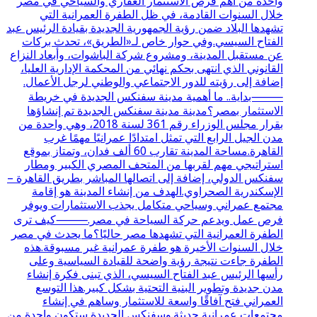
واحدة من أهم فرص الاستثمار العقاري والسياحي في مصر
خلال السنوات القادمة، في ظل الطفرة العمرانية التي
تشهدها البلاد ضمن رؤية الجمهورية الجديدة بقيادة الرئيس عبد
الفتاح السيسي.وفي حوار خاص لـ«الطريق»، تحدث بركات
عن مستقبل المدينة، ومشروع شركة الباشوات، وأبعاد النزاع
القانوني الذي انتهى بحكم نهائي من المحكمة الإدارية العليا،
إضافة إلى رؤيته للدور الاجتماعي والوطني لرجل الأعمال.
⸻بداية.. ما أهمية مدينة سفنكس الجديدة في خريطة
الاستثمار بمصر؟مدينة مدينة سفنكس الجديدة تم إنشاؤها
بقرار مجلس الوزراء رقم 361 لسنة 2018، وهي واحدة من
مدن الجيل الرابع التي تمثل امتدادًا عمرانيًا مهمًا غرب
القاهرة.مساحة المدينة تقارب 60 ألف فدان، وتمتاز بموقع
استراتيجي مهم لقربها من المتحف المصري الكبير ومطار
سفنكس الدولي، إضافة إلى اتصالها المباشر بطريق القاهرة –
الإسكندرية الصحراوي.الهدف من إنشاء المدينة هو إقامة
مجتمع عمراني وسياحي متكامل يجذب الاستثمارات ويوفر
فرص عمل ويدعم حركة السياحة في مصر.⸻كيف ترى
الطفرة العمرانية التي تشهدها مصر حاليًا؟ما يحدث في مصر
خلال السنوات الأخيرة هو طفرة عمرانية غير مسبوقة.هذه
الطفرة جاءت نتيجة رؤية واضحة للقيادة السياسية وعلى
رأسها الرئيس عبد الفتاح السيسي، الذي تبنى فكرة إنشاء
مدن جديدة وتطوير البنية التحتية بشكل كبير.هذا التوسع
العمراني فتح آفاقًا واسعة للاستثمار وساهم في إنشاء
مجتمعات عمرانية حديثة.وسفنكس الجديدة ستكون واحدة من