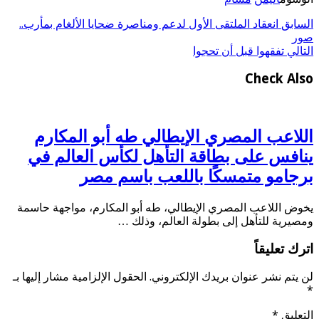
السابق
انعقاد الملتقى الأول لدعم ومناصرة ضحايا الألغام بمأرب..
صور
التالي
تفقهوا قبل أن تحجوا
Check Also
اللاعب المصري الإيطالي طه أبو المكارم
ينافس على بطاقة التأهل لكأس العالم في
برجامو متمسكًا باللعب باسم مصر
يخوض اللاعب المصري الإيطالي، طه أبو المكارم، مواجهة حاسمة
ومصيرية للتأهل إلى بطولة العالم، وذلك …
اترك تعليقاً
لن يتم نشر عنوان بريدك الإلكتروني.
الحقول الإلزامية مشار إليها بـ
*
التعليق
*