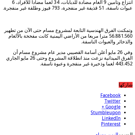
انتزاع وتأمين 9 ألغام مضادة للدبابات، 34 لغما مضادا للأفراد، 6
عبوات ناسفة، 51 قذيفة غير منفجرة، 793 فيوز وطلقة غير منفجرة.
وتمكنت الفرق الهندسية التابعة لمشروع مسام حتى الآن من تطهير
56.881.560 مترا مربعا من الأراضي اليمنية كانت مفخخة بالألغام
والذخائر والعبوات الناسفة.
وفي 26 مايو أعلن أسامة القصيبي مدير عام مشروع مسام أن
الفرق الميدانية نزعت منذ انطلاقة المشروع وحتى 26 مايو الجاري
443.452 لغما وذخيرة غير منفجرة وعبوة ناسفة.
شاركها
Facebook
Twitter
Google +
Stumbleupon
LinkedIn
Pinterest
الوسوم
اليمن
مسام