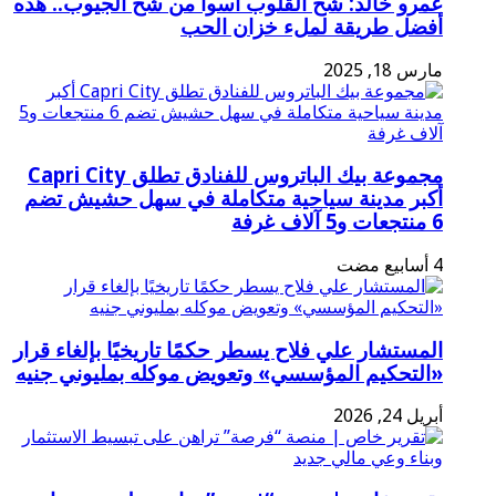
عمرو خالد: شح القلوب أسوأ من شح الجيوب.. هذه
أفضل طريقة لملء خزان الحب
مارس 18, 2025
مجموعة بيك الباتروس للفنادق تطلق Capri City
أكبر مدينة سياحية متكاملة في سهل حشيش تضم
6 منتجعات و5 آلاف غرفة
المستشار علي فلاح يسطر حكمًا تاريخيًا بإلغاء قرار
«التحكيم المؤسسي» وتعويض موكله بمليوني جنيه
أبريل 24, 2026