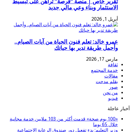
تقرير خاص | منصة “فرصة” تراهن على تبسيط
الاستثمار وبناء وعي مالي جديد
أبريل 1, 2026
عمرو خالد: تعلم فنون الحياة من آيات الصيام..
وأجمل طريقة تدير بها حياتك
مارس 17, 2026
ثقافة
خدمة المجتمع
مقالات
بقلم مدحت
صور
من نحن
فيديو
أخبار عاجلة
«100 يوم صحة» قدمت أكثر من 103 ملايين خدمة مجانية
خلال 65 يوما
وزير التعليم: بدء تفعيل دور صندوق الرعاية الاجتماعية