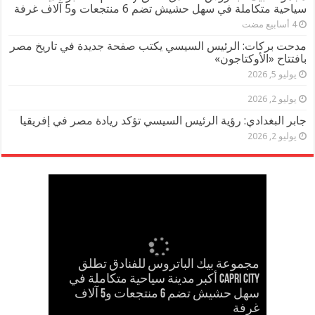
سياحية متكاملة في سهل حشيش تضم 6 منتجعات و5 آلاف غرفة
مدحت بركات: الرئيس السيسي يكتب صفحة جديدة في تاريخ مصر
بافتتاح «الأوكتاجون»
يوليو 5, 2026
يوليو 2, 2026
جابر البغدادي: رؤية الرئيس السيسي تؤكد ريادة مصر في إفريقيا
يوليو 2, 2026
مجموعة بيك الباتروس للفنادق تطلق
إسلام حشاد وإبراهيم حشاد يخطفان
Capri City أكبر مدينة سياحية متكاملة في
مدحت بركات يستقبل الشيخ كامل مطر
في لقاء ودي حاشد بمنشية القناطر
Cinema Track أول منصة رقمية لرصد
سهل حشيش تضم 6 منتجعات و5 آلاف
مدحت بركات يكتب: كلمة حق في حسام
الأنظار بتصميم عالمي ارتدته سلمى عادل
غرفة
حسن
في مهرجان كان
إيرادات السينما المصرية
بحضور قيادات القبائل والعائلات المصرية