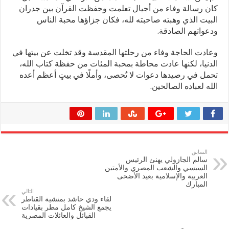
كان رسالة وفاء من أجيال تعلمت وحفظت القرآن بين جدران
البيت الذي وهبته صاحبته لله، فكان جزاؤها محبة الناس
ودعواتهم الصادقة.
وعادت الحاجة وفاء من رحلتها المقدسة وقد تخلت عن بيتها في
الدنيا، لكنها عادت محاطة بمحبة المئات من حفظة كتاب الله،
تحمل في رصيدها دعوات لا تُحصى، وأملًا في بيتٍ أعظم أعده
الله لعباده الصالحين.
السابق
سالم الجازولي يهنئ الرئيس
السيسي والشعب المصري والأمتين
العربية والإسلامية بعيد الأضحى
المبارك
التالي
لقاء ودي حاشد بمنشية القناطر
يجمع الشيخ كامل مطر بقيادات
القبائل والعائلات المصرية