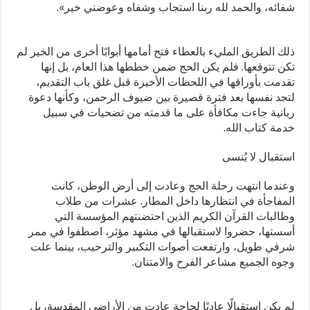
شفائه، والحمد لله ربنا استجاب وشفاه وعوضني خير».
ذلك الطريق المليء بالعطاء فتح أمامها أبوابًا أخرى من الخير لم
تكن تتوقعها. فلم يكن الحج ضمن خططها هذا العام، بل إنها
تقدمت بأوراقها في اللحظات الأخيرة قبل غلق باب التقديم،
لتجد نفسها بعد فترة قصيرة بين ضيوف الرحمن، وكأنها دعوة
ربانية جاءت مكافأة على ما قدمته من تضحيات في سبيل
خدمة كتاب الله.
استقبال لا يُنسى
وعندما انتهت رحلة الحج وعادت إلى أرض الوطن، كانت
المفاجأة في انتظارها داخل المطار. عشرات من طلاب
وطالبات القرآن الكريم الذين احتضنتهم المؤسسة التي
أسستها، حضروا لاستقبالها في مشهد مؤثر، اصطفوا في ممر
شرفي طويل، وارتفعت أصوات التكبير والترحيب، بينما علت
وجوه الجميع مشاعر الفرح والامتنان.
لم يكن استقبالًا عاديًا لحاجة عادت من الأراضي المقدسة، بل