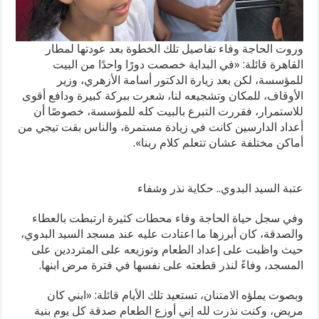
وروت الحاجة وفاء تفاصيل تلك الخطوة بعد عودتها لمطار
القاهرة قائلة: «في البداية خصصت دورًا واحدًا من البيت
للمؤسسة، لكن بعد زيارة الدكتور أسامة الأزهري، وزير
الأوقاف، للمكان وتشجيعه لنا، شعرت ببركة كبيرة ودافع أقوى
للاستمرار، فقررت التبرع بالبيت كله للمؤسسة، خصوصًا أن
أعداد الدارسين كانت في زيادة مستمرة، والناس بقت تيجي من
أماكن مختلفة عشان تتعلم كلام ربنا».
عتبة السيد البدوي.. حكاية نذر وشفاء
وفي سجل حياة الحاجة وفاء محطات كثيرة ارتبطت بالعطاء
والصدقة، كان أبرزها ما اعتادت عليه عند مسجد السيد البدوي،
حيث واظبت على إعداد الطعام وتوزيعه على المترددين على
المسجد، وفاءً لنذر قطعته على نفسها في فترة مرض ابنها.
وبصوت يملؤه الامتنان، تستعيد تلك الأيام قائلة: «ابني كان
مريض، وكنت نذرت لله إني أوزع الطعام صدقة كل يوم بنية