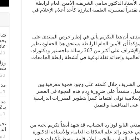
 الأستاذ الدكتور سامي الشريف، الأمين العام لرابطة
تقديراً لمسيرته العلمية البارزة كأحد أعلام الإعلام في
شاه
دى، أن هذا التكريم يأتي في إطار حرص المنتدى على
بحض
داً أن الأمين العام للرابطة يستحق هذا الحفاوة نظير
عائ
عطائه العلمي الذي شمل تأليف 23 كتاباً والإشراف على أكثر من 367 رسالة ماجستير ودكتوراه،
أبري
عالمية وإحداثه نقلة نوعية في أنشطة رابطة الجامعات
وزا
شعر
فبرا
امي الشريف خلال كلمته على وجود فجوة معرفية بين
مدح
عمل، مشدداً على ضرورة ردم هذه الفجوة في العصر
سبت
لامية تولي اهتماماً كبيراً بتطوير المقررات الدراسية
مدح
على المنافسة والتميز.
بـ 42 مرشحا على القوائم و60 للفردي
سبت
نجو
مدني التابع لوزارة الشباب، قد شهد أيضاً تكريم نخبة من
الدل
ي عجوة رائد علم العلاقات العامة، والأستاذة الدكتورة
نوف
بمجلس النواب، والخبير لولا زقلمة، وسط تأكيدات على