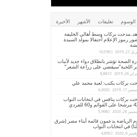
الوسوم
تعليقات
الأشهر
الأخيرة
د..مدحت بركات وسط أهالي الخليفة
ور رموز الإعلام أحتفالا بمولد السيدة
شة
ل 27, 2019
10,595
رة الصحة تؤشر بانطلاق دواء جديد لأنبات
 اللحية”سيقضي على زراعة الشعر”
ير 26, 2019
8,881
ت بركات يكتب: لعبة محمد علي
مبر 17, 2019
6,000
ت بركات ينافس في انتخابات النواب
مبر 26, 2020
5,968
م الرياضة يدعمون قائمة أبناء مصر (شرق
تا) في انتخابات النواب
مبر 6, 2020
4,895