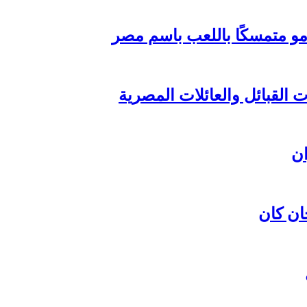
مو متمسكًا باللعب باسم مصر
القبائل والعائلات المصرية
ان كان