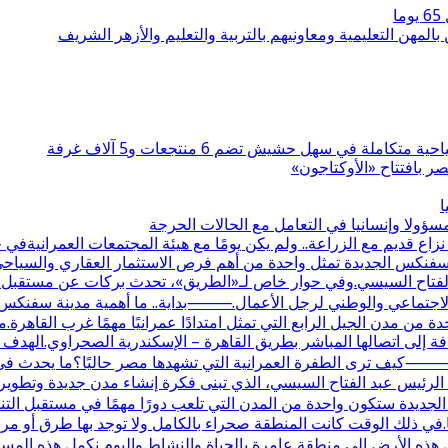
بالمهن التعليمية ومعاونيهم بالتربية والتعليم والأزهر الشريف
 بافتتاح «الأوكتاجون»
ا
ولا وإنسانيا في التعامل مع الحالات الحرجة
قديم مع الزراعة.. ولم يكن يومًا مع هيئة المجتمعات العمرانيةف
نة سفنكس الجديدة تمثل واحدة من أهم فرص الاستثمار العقاري والسيا
 الفتاح السيسي.وفي حوار خاص لـ«الطريق»، تحدث بركات عن مستقبل الم
دور الاجتماعي والوطني لرجل الأعمال.⸻بداية.. ما أهمية مدينة سفنك
 إلى اتصالها المباشر بطريق القاهرة – الإسكندرية الصحراوي.الهدف
كيف ترى الطفرة العمرانية التي تشهدها مصر حاليًا؟ما يحدث في م
رئيس عبد الفتاح السيسي، الذي تبنى فكرة إنشاء مدن جديدة وتطوير الب
جديدة ستكون واحدة من المدن التي تلعب دورًا مهمًا في مستقبل ال
ت علاقتكم بها؟علاقتنا بالمنطقة تعود لأكثر من 30 عامًا.في ذلك الوقت كانت المنطقة صحراء بالكام
 هذه الأرض إلى منطقة عامرة بالحياة والنشاط.واليوم نكمل هذه المس