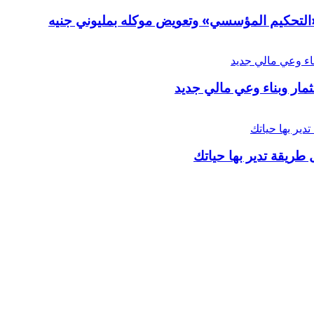
ر «التحكيم المؤسسي» وتعويض موكله بمليوني جنيه
ار وبناء وعي مالي جديد
 طريقة تدير بها حياتك