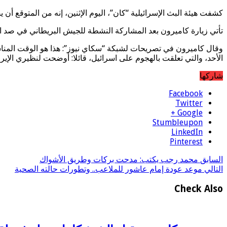
كشفت هيئة البث الإسرائيلية “كان”، اليوم الإثنين، إنه من المتوقع أن
تأتي زيارة كاميرون بعد المشاركة النشطة للجيش البريطاني في صد الهجو
وقال كاميرون في تصريحات لشبكة “سكاي نيوز”: هذا هو الوقت المناسب
الأحد، والتي تعلقت بالهجوم على اسرائيل، قائلا: أوضحت لنظيري الإي
شاركها
Facebook
Twitter
Google +
Stumbleupon
LinkedIn
Pinterest
السابق
محمد رجب يكتب: مدحت بركات وطريق الأشواك
التالي
موعد عودة إمام عاشور للملاعب.. وتطورات حالته الصحية
Check Also