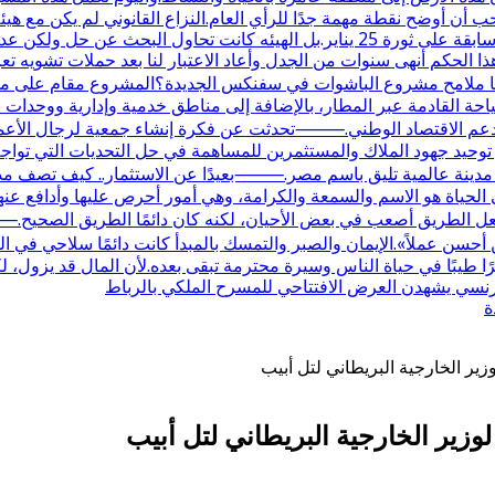
 أن أوضح نقطة مهمة جدًا للرأي العام.النزاع القانوني لم يكن مع هيئ
في أصلها كانت مع وزارة الزراعة واستصلاح الأراضي في فترة سابقة على ثورة 25 يناير
هذا الحكم أنهى سنوات من الجدل وأعاد الاعتبار لنا بعد حملات تشويه تعر
القادمة عبر المطار، بالإضافة إلى مناطق خدمية وإدارية ووحدات سكن
 الاقتصاد الوطني.⸻تحدثت عن فكرة إنشاء جمعية لرجال الأعمال ف
حيد جهود الملاك والمستثمرين للمساهمة في حل التحديات التي تواجه ا
 مدينة عالمية تليق باسم مصر.⸻بعيدًا عن الاستثمار.. كيف تصف مدح
لحياة هو الاسم والسمعة والكرامة، وهي أمور أحرص عليها وأدافع عنها
ل الطريق أصعب في بعض الأحيان، لكنه كان دائمًا الطريق الصحيح.⸻
ر من أحسن عملاً».الإيمان والصبر والتمسك بالمبدأ كانت دائمًا سلاحي
ا طيبًا في حياة الناس وسيرة محترمة تبقى بعده.لأن المال قد يزول، لك
الفرنسي يشهدن العرض الافتتاحي للمسرح الملكي بالرباط
ة
زير الخارجية البريطاني لتل أبيب
وزير الخارجية البريطاني لتل أبيب