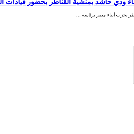
ودي حاشد بمنشية القناطر بحضور قيادات القب
ناطر بحزب أبناء مصر برئاسة …