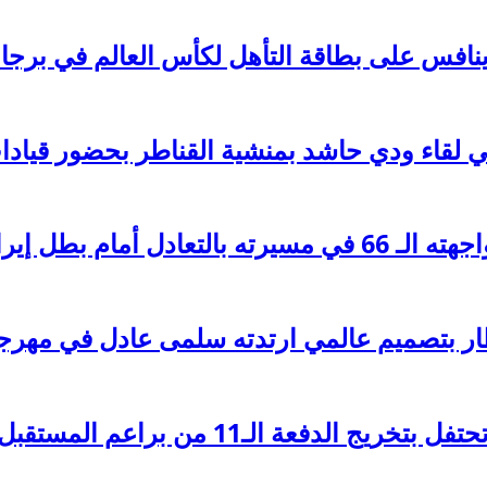
ينافس على بطاقة التأهل لكأس العالم في برجا
قاء ودي حاشد بمنشية القناطر بحضور قيادات 
 أمام بطل إيران
ار بتصميم عالمي ارتدته سلمى عادل في مهرج
دفعة الـ11 من براعم المستقبل