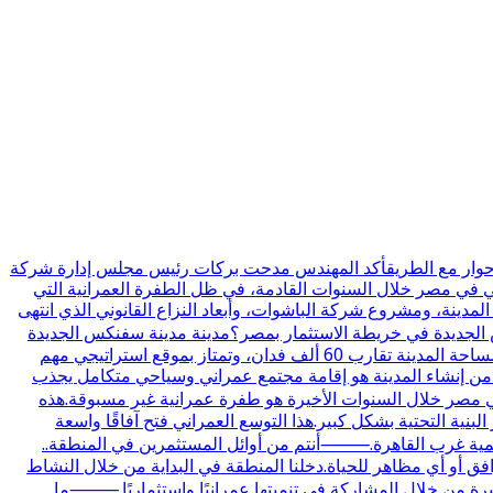
ي حوار مع الطريقأكد المهندس مدحت بركات رئيس مجلس إدارة شركة
حي في مصر خلال السنوات القادمة، في ظل الطفرة العمرانية التي
دينة، ومشروع شركة الباشوات، وأبعاد النزاع القانوني الذي انتهى
س الجديدة في خريطة الاستثمار بمصر؟مدينة مدينة سفنكس الجديدة
تم إنشاؤها بقرار مجلس الوزراء رقم 361 لسنة 2018، وهي واحدة من مدن الجيل الرابع التي تمثل امتدادًا عمرانيًا مهمًا غرب القاهرة.مساحة المدينة تقارب 60 ألف فدان، وتمتاز بموقع استراتيجي مهم
 من إنشاء المدينة هو إقامة مجتمع عمراني وسياحي متكامل يجذب
صر خلال السنوات الأخيرة هو طفرة عمرانية غير مسبوقة.هذه
نية التحتية بشكل كبير.هذا التوسع العمراني فتح آفاقًا واسعة
تنمية غرب القاهرة.⸻أنتم من أوائل المستثمرين في المنطقة..
ل ولا توجد بها طرق أو مرافق أو أي مظاهر للحياة.دخلنا المنطقة في البداية من خلال النشاط
يرة من خلال المشاركة في تنميتها عمرانيًا واستثماريًا.⸻ما