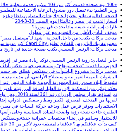
«100 يوم صحة» قدمت أكثر من 103 ملايين خدمة مجانية خلال 65 يوما
وزير التعليم: بدء تفعيل دور صندوق الرعاية الاجتماعية للمعلمين 
الصحة العالمية تطلق تحذيرًا عاجلا بشأن المصابين بقطاع غزة
أسعار الذهب في مصر وعالميًا اليوم السبت 30-3-204
غارات إسرائيلية عنيفة..ماذا يحدث في سوريا؟
موقف النادي الأهلي من التجديد مع علي معلول
مدحت بركات يكتب: من داخل التجربة.. أشهد لـ”مستقبل مصر”
مجموعة بيك الباتروس للفنادق تطلق Capri City أكبر مدينة سياحية متكاملة في سهل حشيش تضم 6 منتجعات و5 آلاف غرفة
مدحت بركات: الرئيس السيسي يكتب صفحة جديدة في تاريخ مصر
جابر البغدادي: رؤية الرئيس السيسي تؤكد ريادة مصر في إفريقي
الجهني: ما قدمته “صحة سوهاج” ومستشفى جهينة يعكس أداءً مسؤ
مدحت بركات: مشروع الباشوات في سفنكس ينطلق بعد حسم نزاع 
الباشوات للتنمية العمرانية واستصلاح الأراضي، أن مدينة مدي
تشهدها البلاد ضمن رؤية الجمهورية الجديدة بقيادة الرئيس عبد
بحكم نهائي من المحكمة الإدارية العليا، إضافة إلى رؤيته لل
لقربها من المتحف المصري الكبير ومطار سفنكس الدولي، إضافة
الاستثمارات ويوفر فرص عمل ويدعم حركة السياحة في مصر.⸻
الطفرة جاءت نتيجة رؤية واضحة للقيادة السياسية وعلى رأسها ال
للاستثمار وساهم في إنشاء مجتمعات عمرانية حديثة.وسفنكس ال
كيف بدأ
الزراعي، وساهمنا مع كثير من المستثمرين والعاملين في تحويل