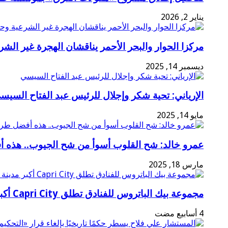
يناير 2, 2026
مركزا الحوار والبحر الأحمر يناقشان الهجرة غير الشر
ديسمبر 14, 2025
الإرياني: تحية شكر وإجلال للرئيس عبد الفتاح السيس
مايو 14, 2025
عمرو خالد: شح القلوب أسوأ من شح الجيوب.. هذه 
مارس 18, 2025
مجموعة بيك الباتروس للفنادق تطلق Capri City أكبر مدينة سياحية متكاملة في سهل حشيش تضم 6 منتجعات و5 آلاف غرفة