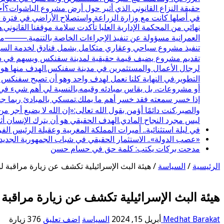
حقيقة النزاع القانوني الذي أثير حول أرض مشروع الباشوات؟أحب
نهائي من المحكمة الإدارية العليا تأكدت سلامة موقفنا القانوني.
تنفيذ مشروع سياحي وعقاري متكامل يشمل فنادق لخدمة السياحة 
تقديم مشروع يضيف قيمة حقيقية لمدينة سفنكس ويسهم في دعم
لرجال الأعمال والمستثمرين في مدينة سفنكس.الهدف منها هو تو
التطوير.في النهاية كلنا نعمل لهدف واحد وهو أن تصبح سفنكس
أو مشروعات، بل يقاس بمبادئه وقيمه.بالنسبة لي أهم شيء في ا
إذا خسر سمعته فقد خسر أهم ما يملك.تمسكي بالمبادئ ربما جع
والصبر.كنت دائمًا أؤمن بقول الله تعالى:«إن الله لا يضيع أج
ليس مجرد النجاح المادي.الهدف الحقيقي هو أن يترك الإنسان أثرً
في ليلة استثنائية.. أميرات المملكة المغربية وعقيلة الرئيس 
«عصب الدولة».. الاستثمار الحقيقي في شباب الجمهورية الجديد
مدحت بركات يكتب: كلمة حق في حسام حسن
الرئيسية
/
السياسة
/
هيئة البث الإسرائيلية تكشف عن زيارة مراقبة لو
هيئة البث الإسرائيلية تكشف عن زيارة مراقبة ل
Medhat Barakat
أبريل 15, 2024
السياسة
اضف تعليق
376 زيارة