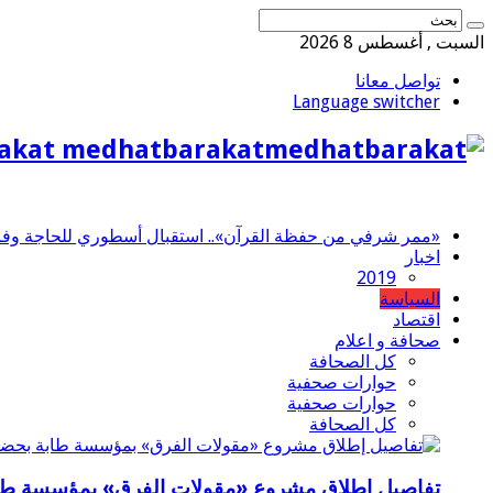
السبت , أغسطس 8 2026
تواصل معانا
Language switcher
akat medhatbarakat
«ممر شرفي من حفظة القرآن».. استقبال أسطوري للحاجة وفاء 
اخبار
2019
السياسة
اقتصاد
صحافة و اعلام
كل الصحافة
حوارات صحفية
حوارات صحفية
كل الصحافة
تفاصيل إطلاق مشروع «مقولات الفرق» بمؤسسة طاب