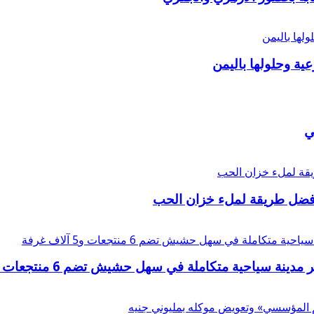
عية وحلولها باليمن
ي
أفضل طريقة لملء خزان الحب