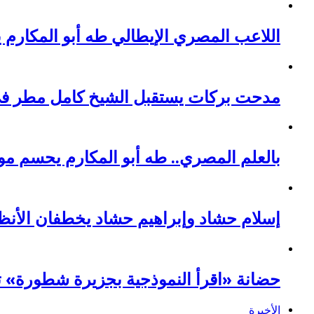
اللاعب المصري الإيطالي طه أبو المكارم 
مدحت بركات يستقبل الشيخ كامل مطر في ل
بالعلم المصري.. طه أبو المكارم يحسم مواجهته الـ 66 في مسيرته بالتعادل
إسلام حشاد وإبراهيم حشاد يخطفان الأنظ
حضانة «اقرأ النموذجية بجزيرة شطورة» تحتفل بتخريج ال
الأخيرة