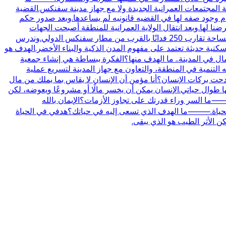
ة المجتمعات العمرانية الجديدة ولا مع جهاز مدينة سفنكس.القضية
.بل الهيئه كانت تحاول البحث عن حل ولكن عدم وجود صفه لها في القضيه قانونيه لم يساعدها.وبعد صدور حكم
ضنا لها.وبعد انتقال الولاية العمرانية للمنطقة أصبحت الجهات
العمرانية مسؤولة عن تنفيذ الإجراءات الخاصة بالتنمية.⸻ما ملامح مشروع الباشوات في سفنكس الجديدة؟المشروع مقام على مساحة تقارب 250 فدانًا بالقرب من مطار سفنكس الدولي.وندرس
ية حديثة تعتمد على مفهوم المدن الذكية والبناء الأخضر.الهدف هو
ي المدينة.. ما الهدف منها؟الفكرة ببساطة هي إنشاء جمعية
لتنمية في المنطقة، والتعاون مع جهاز المدينة لتسريع عملية
ت بركات الإنسان؟أنا مؤمن أن الإنسان لا يقاس بما يملك من مال
 طوال حياتي.الإنسان يمكن أن يخسر مالًا أو مشروعًا ويعوضه، لكن
ما السر وراء قدرتك على تجاوز الأزمات؟الإيمان بالله
 في الحياة.⸻ما الهدف الذي تسعى إليه في حياتك؟هدفي في الحياة
ن الأثر الطيب هو الذي يبقى.