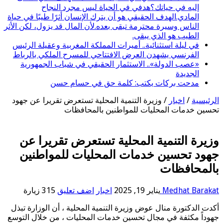
إليه في حياتك؟هدفي في الحياة ليس مجرد النجاح
المادي.الهدف الحقيقي هو أن يترك الإنسان أثرًا طيبًا في حياة
الناس وسيرة محترمة تبقى بعده.لأن المال قد يزول، لكن الأثر
الطيب هو الذي يبقى.
في ليلة استثنائية.. أميرات المملكة المغربية وعقيلة الرئيس
الفرنسي يشهدن العرض الافتتاحي للمسرح الملكي بالرباط
«عصب الدولة».. الاستثمار الحقيقي في شباب الجمهورية
الجديدة
مدحت بركات يكتب: كلمة حق في حسام حسن
الرئيسية
/
اخبار
/
وزيرة التنمية المحلية تستعرض تقريرا عن جهود
تحسين خدمات المحليات للمواطنين بالمحافظات
وزيرة التنمية المحلية تستعرض تقريرا عن
جهود تحسين خدمات المحليات للمواطنين
بالمحافظات
Medhat Barakat
يناير 19, 2025
اخبار
اضف تعليق
315 زيارة
أكدت الدكتورة منال عوض وزيرة التنمية المحلية ، أن الوزارة تبذل
جهوداً مكثفة في مجال تحسين خدمات المحليات ، من خلال التوسع