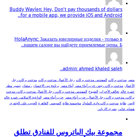
Buddy Waylen: Hey, Don't pay thousands of dollars
for a mobile app, we provide iOS and Android...
HolaAnync: Заказать ювелирные изделия - только в
нашем салоне вы найдете приемлемые цены. Б...
admin: ahmed khaled saleh...
مصر
مدحت بركات
المهندس مدحت بركات
رجل الأعمال مدحت بركات
مدحت بركات رجل
الأعمال
مدحت بركات رئيس حزب أبناء مصر
أبناء مصر
برنامج نبي الإحسان
رمضان
تيسير مطر
عمرو خالد
تحالف الأحزاب
الشيوخ
المهندس مدحت بركات، رجل الأعمال مدحت بركات، مدحت
بركات، مدحت بركات رجل الأعمال، حزب أبناء مصر
حزب أبناء مصر
الداعية الإسلامي عمرو خالد
اليمن
طابة
مدحت بركات وادي الملوك
مؤسسة طابة
السيسي
القاهرة
الحبيب علي الجفري
هشام عناني
بشرى الإرياني
مجموعة بيك الباتروس للفنادق تطلق