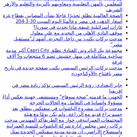
للمعلمين بالمهن التعليمية ومعاونيهم بالتربية والتعليم والأزهر
الشريف
الصحة العالمية تطلق تحذيرًا عاجلا بشأن المصابين بقطاع غزة
أسعار الذهب في مصر وعالميًا اليوم السبت 30-3-204
غارات إسرائيلية عنيفة..ماذا يحدث في سوريا؟
موقف النادي الأهلي من التجديد مع علي معلول
مدحت بركات يكتب: من داخل التجربة.. أشهد لـ”مستقبل
مصر”
مجموعة بيك الباتروس للفنادق تطلق Capri City أكبر مدينة
سياحية متكاملة في سهل حشيش تضم 6 منتجعات و5 آلاف
غرفة
مدحت بركات: الرئيس السيسي يكتب صفحة جديدة في تاريخ
مصر بافتتاح «الأوكتاجون»
جابر البغدادي: رؤية الرئيس السيسي تؤكد ريادة مصر في
إفريقيا
الجهني: ما قدمته “صحة سوهاج” ومستشفى جهينة يعكس أداءً
مسؤولا وإنسانيا في التعامل مع الحالات الحرجة
مدحت بركات: مشروع الباشوات في سفنكس ينطلق بعد
حسم نزاع قديم مع الزراعة.. ولم يكن يومًا مع هيئة
المجتمعات العمرانيةفي حوار مع الطريقأكد المهندس مدحت
بركات رئيس مجلس إدارة شركة الباشوات للتنمية العمرانية
واستصلاح الأراضي، أن مدينة مدينة سفنكس الجديدة تمثل