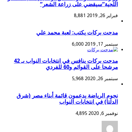
اللحية”سيقضي على زراعة الشعر”
فبراير 26, 2019
8,881
مدحت بركات يكتب: لعبة محمد علي
سبتمبر 17, 2019
6,000
مدحت بركات ينافس في انتخابات النواب بـ 42
مرشحا على القوائم و60 للفردي
سبتمبر 26, 2020
5,968
نجوم الرياضة يدعمون قائمة أبناء مصر (شرق
الدلتا) في انتخابات النواب
نوفمبر 6, 2020
4,895