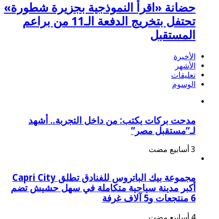
حضانة «اقرأ النموذجية بجزيرة شطورة»
تحتفل بتخريج الدفعة الـ11 من براعم
المستقبل
الأخيرة
الأشهر
تعليقات
الوسوم
مدحت بركات يكتب: من داخل التجربة.. أشهد
لـ”مستقبل مصر”
مجموعة بيك الباتروس للفنادق تطلق Capri City
أكبر مدينة سياحية متكاملة في سهل حشيش تضم
6 منتجعات و5 آلاف غرفة