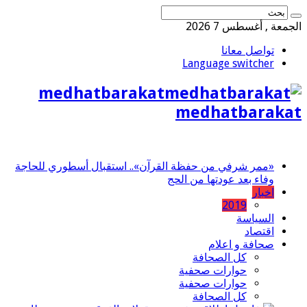
الجمعة , أغسطس 7 2026
تواصل معانا
Language switcher
medhatbarakat
medhatbarakat
«ممر شرفي من حفظة القرآن».. استقبال أسطوري للحاجة
وفاء بعد عودتها من الحج
اخبار
2019
السياسة
اقتصاد
صحافة و اعلام
كل الصحافة
حوارات صحفية
حوارات صحفية
كل الصحافة