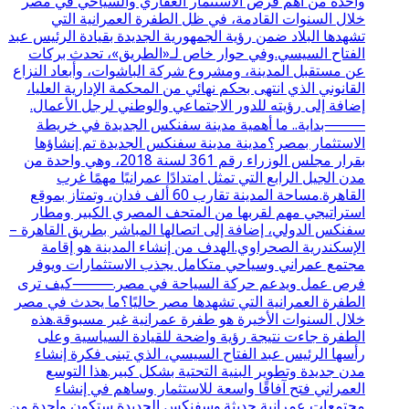
واحدة من أهم فرص الاستثمار العقاري والسياحي في مصر
خلال السنوات القادمة، في ظل الطفرة العمرانية التي
تشهدها البلاد ضمن رؤية الجمهورية الجديدة بقيادة الرئيس عبد
الفتاح السيسي.وفي حوار خاص لـ«الطريق»، تحدث بركات
عن مستقبل المدينة، ومشروع شركة الباشوات، وأبعاد النزاع
القانوني الذي انتهى بحكم نهائي من المحكمة الإدارية العليا،
إضافة إلى رؤيته للدور الاجتماعي والوطني لرجل الأعمال.
⸻بداية.. ما أهمية مدينة سفنكس الجديدة في خريطة
الاستثمار بمصر؟مدينة مدينة سفنكس الجديدة تم إنشاؤها
بقرار مجلس الوزراء رقم 361 لسنة 2018، وهي واحدة من
مدن الجيل الرابع التي تمثل امتدادًا عمرانيًا مهمًا غرب
القاهرة.مساحة المدينة تقارب 60 ألف فدان، وتمتاز بموقع
استراتيجي مهم لقربها من المتحف المصري الكبير ومطار
سفنكس الدولي، إضافة إلى اتصالها المباشر بطريق القاهرة –
الإسكندرية الصحراوي.الهدف من إنشاء المدينة هو إقامة
مجتمع عمراني وسياحي متكامل يجذب الاستثمارات ويوفر
فرص عمل ويدعم حركة السياحة في مصر.⸻كيف ترى
الطفرة العمرانية التي تشهدها مصر حاليًا؟ما يحدث في مصر
خلال السنوات الأخيرة هو طفرة عمرانية غير مسبوقة.هذه
الطفرة جاءت نتيجة رؤية واضحة للقيادة السياسية وعلى
رأسها الرئيس عبد الفتاح السيسي، الذي تبنى فكرة إنشاء
مدن جديدة وتطوير البنية التحتية بشكل كبير.هذا التوسع
العمراني فتح آفاقًا واسعة للاستثمار وساهم في إنشاء
مجتمعات عمرانية حديثة.وسفنكس الجديدة ستكون واحدة من