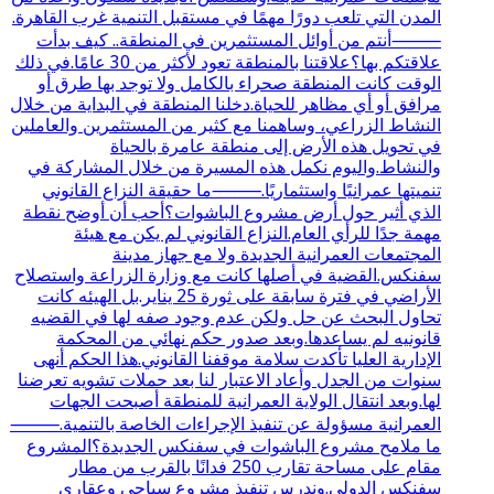
المدن التي تلعب دورًا مهمًا في مستقبل التنمية غرب القاهرة.
⸻أنتم من أوائل المستثمرين في المنطقة.. كيف بدأت
علاقتكم بها؟علاقتنا بالمنطقة تعود لأكثر من 30 عامًا.في ذلك
الوقت كانت المنطقة صحراء بالكامل ولا توجد بها طرق أو
مرافق أو أي مظاهر للحياة.دخلنا المنطقة في البداية من خلال
النشاط الزراعي، وساهمنا مع كثير من المستثمرين والعاملين
في تحويل هذه الأرض إلى منطقة عامرة بالحياة
والنشاط.واليوم نكمل هذه المسيرة من خلال المشاركة في
تنميتها عمرانيًا واستثماريًا.⸻ما حقيقة النزاع القانوني
الذي أثير حول أرض مشروع الباشوات؟أحب أن أوضح نقطة
مهمة جدًا للرأي العام.النزاع القانوني لم يكن مع هيئة
المجتمعات العمرانية الجديدة ولا مع جهاز مدينة
سفنكس.القضية في أصلها كانت مع وزارة الزراعة واستصلاح
الأراضي في فترة سابقة على ثورة 25 يناير.بل الهيئه كانت
تحاول البحث عن حل ولكن عدم وجود صفه لها في القضيه
قانونيه لم يساعدها.وبعد صدور حكم نهائي من المحكمة
الإدارية العليا تأكدت سلامة موقفنا القانوني.هذا الحكم أنهى
سنوات من الجدل وأعاد الاعتبار لنا بعد حملات تشويه تعرضنا
لها.وبعد انتقال الولاية العمرانية للمنطقة أصبحت الجهات
العمرانية مسؤولة عن تنفيذ الإجراءات الخاصة بالتنمية.⸻
ما ملامح مشروع الباشوات في سفنكس الجديدة؟المشروع
مقام على مساحة تقارب 250 فدانًا بالقرب من مطار
سفنكس الدولي.وندرس تنفيذ مشروع سياحي وعقاري