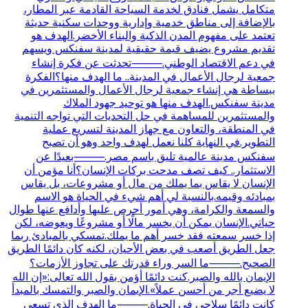
متكامل يشمل فنادق لخدمة السياحة القادمة عبر المطار،
بالإضافة إلى مناطق خدمية وإدارية ووحدات سكنية حديثة
تعتمد على مفهوم المدن الذكية والبناء الأخضر.الهدف هو
تقديم مشروع يضيف قيمة حقيقية لمدينة سفنكس ويسهم
في دعم الاقتصاد الوطني.⸻تحدثت عن فكرة إنشاء
جمعية لرجال الأعمال في المدينة.. ما الهدف منها؟الفكرة
ببساطة هي إنشاء جمعية لرجال الأعمال والمستثمرين في
مدينة سفنكس.الهدف منها هو توحيد جهود الملاك
والمستثمرين للمساهمة في حل التحديات التي تواجه التنمية
في المنطقة، والتعاون مع جهاز المدينة لتسريع عملية
التطوير.في النهاية كلنا نعمل لهدف واحد وهو أن تصبح
سفنكس مدينة عالمية تليق باسم مصر.⸻بعيدًا عن
الاستثمار.. كيف تصف مدحت بركات الإنسان؟أنا مؤمن أن
الإنسان لا يقاس بما يملك من مال أو مشروعات، بل يقاس
بمبادئه وقيمه.بالنسبة لي أهم شيء في الحياة هو الاسم
والسمعة والكرامة، وهي أمور أحرص عليها وأدافع عنها طوال
حياتي.الإنسان يمكن أن يخسر مالًا أو مشروعًا ويعوضه، لكن
إذا خسر سمعته فقد خسر أهم ما يملك.تمسكي بالمبادئ ربما
جعل الطريق أصعب في بعض الأحيان، لكنه كان دائمًا الطريق
الصحيح.⸻ما السر وراء قدرتك على تجاوز الأزمات؟
الإيمان بالله والصبر.كنت دائمًا أؤمن بقول الله تعالى:«إن الله
لا يضيع أجر من أحسن عملاً».الإيمان والصبر والتمسك بالمبدأ
كانت دائمًا سلاحي في الحياة.⸻ما الهدف الذي تسعى