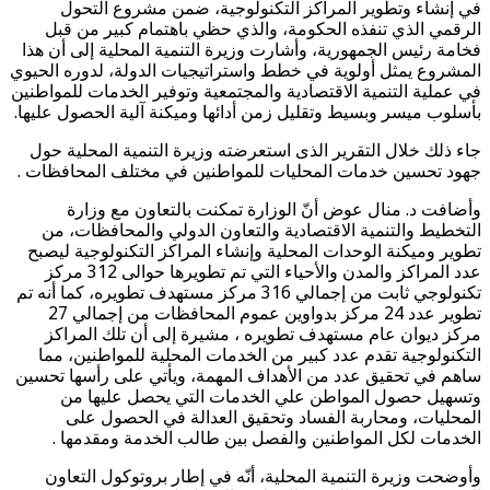
في إنشاء وتطوير المراكز التكنولوجية، ضمن مشروع التحول
الرقمي الذي تنفذه الحكومة، والذي حظي باهتمام كبير من قبل
فخامة رئيس الجمهورية، وأشارت وزيرة التنمية المحلية إلى أن هذا
المشروع يمثل أولوية في خطط واستراتيجيات الدولة، لدوره الحيوي
في عملية التنمية الاقتصادية والمجتمعية وتوفير الخدمات للمواطنين
بأسلوب ميسر وبسيط وتقليل زمن أدائها وميكنة آلية الحصول عليها.
جاء ذلك خلال التقرير الذى استعرضته وزيرة التنمية المحلية حول
جهود تحسين خدمات المحليات للمواطنين في مختلف المحافظات .
وأضافت د. منال عوض أنّ الوزارة تمكنت بالتعاون مع وزارة
التخطيط والتنمية الاقتصادية والتعاون الدولي والمحافظات، من
تطوير وميكنة الوحدات المحلية وإنشاء المراكز التكنولوجية ليصبح
عدد المراكز والمدن والأحياء التي تم تطويرها حوالى 312 مركز
تكنولوجي ثابت من إجمالي 316 مركز مستهدف تطويره، كما أنه تم
تطوير عدد 24 مركز بدواوين عموم المحافظات من إجمالي 27
مركز ديوان عام مستهدف تطويره ، مشيرة إلى أن تلك المراكز
التكنولوجية تقدم عدد كبير من الخدمات المحلية للمواطنين، مما
ساهم في تحقيق عدد من الأهداف المهمة، ويأتي على رأسها تحسين
وتسهيل حصول المواطن علي الخدمات التي يحصل عليها من
المحليات، ومحاربة الفساد وتحقيق العدالة في الحصول على
الخدمات لكل المواطنين والفصل بين طالب الخدمة ومقدمها .
وأوضحت وزيرة التنمية المحلية، أنّه في إطار بروتوكول التعاون