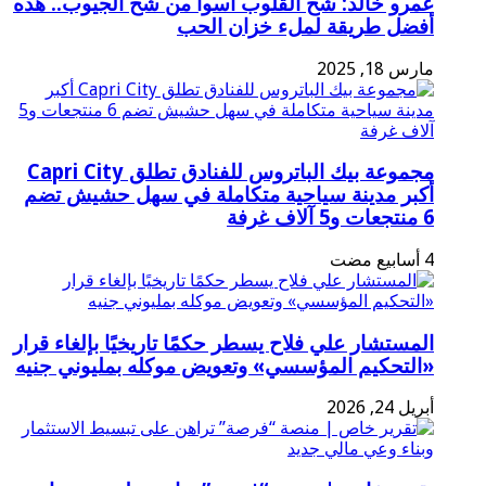
عمرو خالد: شح القلوب أسوأ من شح الجيوب.. هذه
أفضل طريقة لملء خزان الحب
مارس 18, 2025
مجموعة بيك الباتروس للفنادق تطلق Capri City
أكبر مدينة سياحية متكاملة في سهل حشيش تضم
6 منتجعات و5 آلاف غرفة
المستشار علي فلاح يسطر حكمًا تاريخيًا بإلغاء قرار
«التحكيم المؤسسي» وتعويض موكله بمليوني جنيه
أبريل 24, 2026