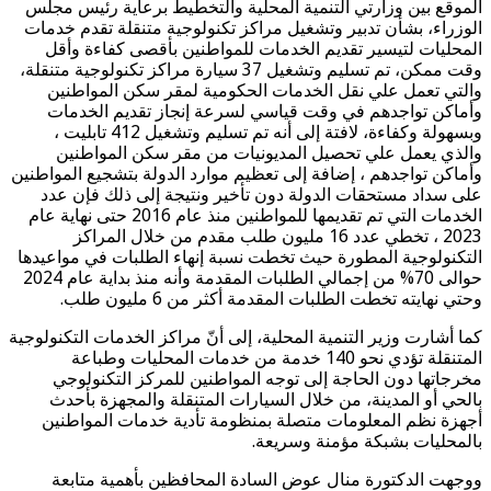
الموقع بين وزارتي التنمية المحلية والتخطيط برعاية رئيس مجلس
الوزراء، بشأن تدبير وتشغيل مراكز تكنولوجية متنقلة تقدم خدمات
المحليات لتيسير تقديم الخدمات للمواطنين بأقصى كفاءة وأقل
وقت ممكن، تم تسليم وتشغيل 37 سيارة مراكز تكنولوجية متنقلة،
والتي تعمل علي نقل الخدمات الحكومية لمقر سكن المواطنين
وأماكن تواجدهم في وقت قياسي لسرعة إنجاز تقديم الخدمات
وبسهولة وكفاءة، لافتة إلى أنه تم تسليم وتشغيل 412 تابليت ،
والذي يعمل علي تحصيل المديونيات من مقر سكن المواطنين
وأماكن تواجدهم ، إضافة إلى تعظيم موارد الدولة بتشجيع المواطنين
على سداد مستحقات الدولة دون تأخير ونتيجة إلى ذلك فإن عدد
الخدمات التي تم تقديمها للمواطنين منذ عام 2016 حتى نهاية عام
2023 ، تخطي عدد 16 مليون طلب مقدم من خلال المراكز
التكنولوجية المطورة حيث تخطت نسبة إنهاء الطلبات في مواعيدها
حوالى 70% من إجمالي الطلبات المقدمة وأنه منذ بداية عام 2024
وحتي نهايته تخطت الطلبات المقدمة أكثر من 6 مليون طلب.
كما أشارت وزير التنمية المحلية، إلى أنّ مراكز الخدمات التكنولوجية
المتنقلة تؤدي نحو 140 خدمة من خدمات المحليات وطباعة
مخرجاتها دون الحاجة إلى توجه المواطنين للمركز التكنولوجي
بالحي أو المدينة، من خلال السيارات المتنقلة والمجهزة بأحدث
أجهزة نظم المعلومات متصلة بمنظومة تأدية خدمات المواطنين
بالمحليات بشبكة مؤمنة وسريعة.
ووجهت الدكتورة منال عوض السادة المحافظين بأهمية متابعة