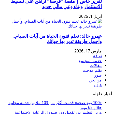
تقرير خاص | منصة “فرصة” تراهن على تبسيط
الاستثمار وبناء وعي مالي جديد
أبريل 1, 2026
عمرو خالد: تعلم فنون الحياة من آيات الصيام..
وأجمل طريقة تدير بها حياتك
مارس 17, 2026
ثقافة
خدمة المجتمع
مقالات
بقلم مدحت
صور
من نحن
فيديو
أخبار عاجلة
«100 يوم صحة» قدمت أكثر من 103 ملايين خدمة مجانية
خلال 65 يوما
وزير التعليم: بدء تفعيل دور صندوق الرعاية الاجتماعية