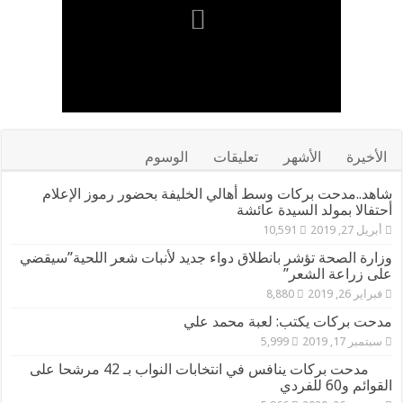
الأخيرة
الأشهر
تعليقات
الوسوم
شاهد..مدحت بركات وسط أهالي الخليفة بحضور رموز الإعلام
أحتفالا بمولد السيدة عائشة
أبريل 27, 2019
10,591
وزارة الصحة تؤشر بانطلاق دواء جديد لأنبات شعر اللحية”سيقضي
على زراعة الشعر”
فبراير 26, 2019
8,880
مدحت بركات يكتب: لعبة محمد علي
سبتمبر 17, 2019
5,999
مدحت بركات ينافس في انتخابات النواب بـ 42 مرشحا على
القوائم و60 للفردي