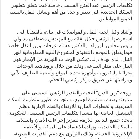
تكليفات الرئيس عبد الفتاح السيسى خاصة فيما يتعلق بتطوير
مدحت بركات: الرئيس السيسي يكتب صفحة جديدة في تاريخ مصر بافت
السكك الحديدية التي تعتبر واحدة من أهم وسائل النقل بالنسبة
لجميع المواطنين.
جابر البغدادي: رؤية الرئيس السيسي تؤكد ريادة مصر في إفريقيا
وأشاد وكيل لجنة النقل والمواصلات في بيان، بالقضايا التى
الجهني: ما قدمته “صحة سوهاج” ومستشفى جهينة يعكس أداءً مسؤولا و
استعرضها الرئيس خلال لقائه مع المهندس مصطفى مدبولي
مدحت بركات: مشروع الباشوات في سفنكس ينطلق بعد حسم نزاع قديم مع الزراعة.. ولم يكن يومًا مع هيئة المجتمعات العمرانيةفي حوار مع الطريقأكد المهندس مدحت بركات رئيس مجلس إدارة شركة الباشوات للتنمية العمرانية واستصلاح الأراضي، أن مدينة مدينة سفنكس الجديدة تمثل واحدة من أهم فرص الاستثمار العقاري والسياحي في مصر خلال السنوات القادمة، في ظل ا
رئيس مجلس الوزراء، والدكتور هشام عرفات وزير النقل خاصة
فيما يتعلق بالموقف التنفيذي لمشروع البنية المعلوماتية لنهر
في ليلة استثنائية.. أميرات المملكة المغربية وعقيلة الرئيس الفرنس
النيل، الذي يهدف إلى تمكين الوحدات النهرية من الإبحار بنهر
النيل على مدار الساعة، وذلك من خلال تزويد هذه الوحدات
«عصب الدولة».. الاستثمار الحقيقي في شباب الجمهورية الجديدة
بخرائط إليكترونية وأجهزة تحديد الموقع وأنظمة التعارف الآلي
مدحت بركات يكتب: كلمة حق في حسام حسن
ومراقبتها عن طريق مركز رئيسي للتحكم.
ووجه “زين الدين” التحية والتقدير للرئيس السيسى على
متابعته بصفة مستمرة لجميع مستجدات تطوير منظومة السكك
الحديدية، والخطوات الجارية للارتقاء بالنظم الإدارية ونظم
التشغيل الخاصة بها مشيدا بتكليفات الرئيس السيسى للحكومة
باتخاذ جميع التدابير اللازمة لتعزيز إجراءات الأمان والسلامة
بالسكك الحديدية، وزيادة الاعتماد على الميكنة والأنظمة
الإلكترونية الحديثة، وذلك بالتوازى مع دعم القدرات البشرية،