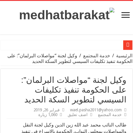
«100 يوم صحة» قدمت أكثر من 103 ملايين خدمة مجانية خلال 65 يوما
الرئيسية
/
خدمة المجتمع
/
وكيل لجنة “مواصلات البرلمان”: على
الحكومة تنفيذ تكليفات السيسي لتطوير السكة الحديد
وزير التعليم: بدء تفعيل دور صندوق الرعاية الاجتماعية للمعلمين بالمه
الصحة العالمية تطلق تحذيرًا عاجلا بشأن المصابين بقطاع غزة
وكيل لجنة “مواصلات البرلمان”:
أسعار الذهب في مصر وعالميًا اليوم السبت 30-3-204
على الحكومة تنفيذ تكليفات
غارات إسرائيلية عنيفة..ماذا يحدث في سوريا؟
السيسي لتطوير السكة الحديد
موقف النادي الأهلي من التجديد مع علي معلول
wael.pasha2011@yahoo.com
فبراير 26, 2019
خدمة المجتمع
اضف تعليق
1,060 زيارة
مدحت بركات يكتب: من داخل التجربة.. أشهد لـ”مستقبل مصر”
طالب النائب محمد عبد الله زين الدين وكيل لجنة النقل
مجموعة بيك الباتروس للفنادق تطلق Capri City أكبر مدينة سياحية متكاملة في سهل حشيش تضم 6 منتجعات و5 آلاف غرفة
والمواصلات بمجلس النواب، الحكومة بالإسراع فى تنفيذ