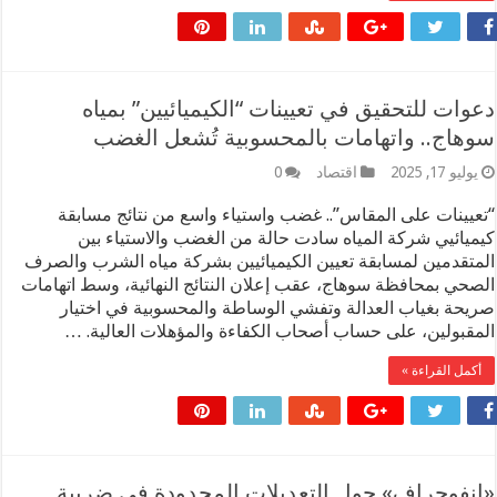
ات للتحقيق في تعيينات “الكيميائيين” بمياه
اج.. واتهامات بالمحسوبية تُشعل الغضب
ليو 17, 2025
اقتصاد
0
يينات على المقاس”.. غضب واستياء واسع من نتائج مسابقة
يائيي شركة المياه سادت حالة من الغضب والاستياء بين
تقدمين لمسابقة تعيين الكيميائيين بشركة مياه الشرب والصرف
حي بمحافظة سوهاج، عقب إعلان النتائج النهائية، وسط اتهامات
حة بغياب العدالة وتفشي الوساطة والمحسوبية في اختيار
قبولين، على حساب أصحاب الكفاءة والمؤهلات العالية. …
مل القراءة »
نفوجراف» حول التعديلات المحدودة في ضريبة