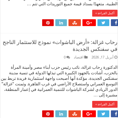
بية، متعهدًا بسداد قيمة جميع التوريدات التي تتم …
مل القراءة »
ب غزالة: «أرض الباشوات» نموذج للاستثمار الناجح
 سفنكس الجديدة
ريل 17, 2026
اقتصاد
0
كتورة رحاب غزالة، نائب رئيس حزب أبناء مصر وأمينة المرأة
حزب، أشادت بالجهود الكبيرة التي تبذلها الدولة في تنمية مدينة
كس الجديدة، مؤكدة أنها أصبحت واجهة استثمارية فريدة تربط بين
وسع العمراني واستصلاح الأراضي في غرب القاهرة. ​وثمنت “غزالة”
ور الريادي لشركة الباشوات للتنمية العمرانية في إعمار المنطقة،
رة إلى …
مل القراءة »