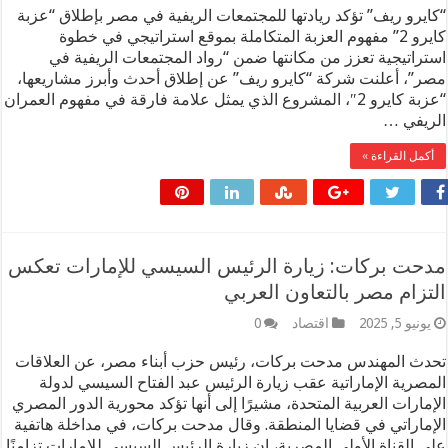
يرو ريف” تؤكد ريادتها للمجتمعات الريفية في مصر بإطلاق “عزبة
كايرو 2” مفهوم العزبة المتكاملة بموقع استراتيجي في خطوة
راتيجية تعزز من مكانتها ضمن “رواد المجتمعات الريفية في
”، أعلنت شركة “كايرو ريف” عن إطلاق أحدث وأبرز مشاريعها،
“عزبة كايرو 2″، المشروع الذي يمثل علامة فارقة في مفهوم العمران
يفي …
مل القراءة »
حت بركات: زيارة الرئيس السيسي للإمارات تعكس
زام مصر بالتعاون العربي
نيو 5, 2025
اقتصاد
0
ث المهندس مدحت بركات، رئيس حزب أبناء مصر، عن العلاقات
صرية الإماراتية عقب زيارة الرئيس عبد الفتاح السيسي لدولة
مارات العربية المتحدة، مشيرًا إلى أنها تؤكد محورية الدور المصري
ماراتي في قضايا المنطقة. وقال مدحت بركات، في مداخلة هاتفية
 القناة الأولى المصرية، إن زيارة الرئيس السيسي للإمارات تزامنًا