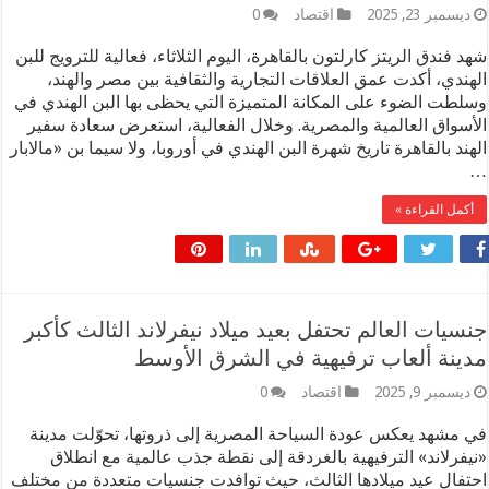
سمبر 23, 2025
اقتصاد
0
 فندق الريتز كارلتون بالقاهرة، اليوم الثلاثاء، فعالية للترويج للبن
ندي، أكدت عمق العلاقات التجارية والثقافية بين مصر والهند،
طت الضوء على المكانة المتميزة التي يحظى بها البن الهندي في
سواق العالمية والمصرية. وخلال الفعالية، استعرض سعادة سفير
ند بالقاهرة تاريخ شهرة البن الهندي في أوروبا، ولا سيما بن «مالابار
مل القراءة »
يات العالم تحتفل بعيد ميلاد نيفرلاند الثالث كأكبر
نة ألعاب ترفيهية في الشرق الأوسط
سمبر 9, 2025
اقتصاد
0
مشهد يعكس عودة السياحة المصرية إلى ذروتها، تحوّلت مدينة
فرلاند» الترفيهية بالغردقة إلى نقطة جذب عالمية مع انطلاق
فال عيد ميلادها الثالث، حيث توافدت جنسيات متعددة من مختلف