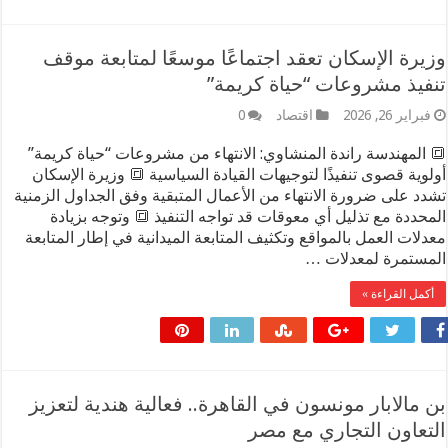
رة الإسكان تعقد اجتماعًا موسعًا لمتابعة موقف
يذ مشروعات “حياة كريمة”
راير 26, 2026
اقتصاد
0
المهندسة راندة المنشاوي: الانتهاء من مشروعات “حياة كريمة”
وية قصوى تنفيذًا لتوجيهات القيادة السياسية 🔳 وزيرة الإسكان
د على ضرورة الانتهاء من الأعمال المتبقية وفق الجداول الزمنية
حددة مع تذليل أي معوقات قد تواجه التنفيذ 🔳 وتوجه بزيادة
لات العمل بالمواقع وتكثيف المتابعة الميدانية في إطار المتابعة
ستمرة لمعدلات …
مل القراءة »
مالابار مونسون في القاهرة.. فعالية هندية لتعزيز
عاون التجاري مع مصر