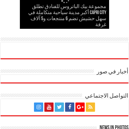
مجموعة بيك الباتروس للفنادق تطلق
إسلام حشاد وإبراهيم حشاد يخطفان
Capri City أكبر مدينة سياحية متكاملة في
مدحت بركات يستقبل الشيخ كامل مطر
في لقاء ودي حاشد بمنشية القناطر
Cinema Track أول منصة رقمية لرصد
سهل حشيش تضم 6 منتجعات و5 آلاف
مدحت بركات يكتب: كلمة حق في حسام
الأنظار بتصميم عالمي ارتدته سلمى عادل
غرفة
حسن
في مهرجان كان
إيرادات السينما المصرية
بحضور قيادات القبائل والعائلات المصرية
ار في صور
واصل الاجتماعي
News in Pho