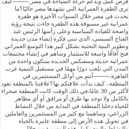
فرص عمل ويدعم حركة السياحة في مصر.⸻كيف
ترى الطفرة العمرانية التي تشهدها مصر حاليًا؟ما
يحدث في مصر خلال السنوات الأخيرة هو طفرة
عمرانية غير مسبوقة.هذه الطفرة جاءت نتيجة رؤية
واضحة للقيادة السياسية وعلى رأسها الرئيس عبد
الفتاح السيسي، الذي تبنى فكرة إنشاء مدن جديدة
وتطوير البنية التحتية بشكل كبير.هذا التوسع العمراني
فتح آفاقًا واسعة للاستثمار وساهم في إنشاء مجتمعات
عمرانية حديثة.وسفنكس الجديدة ستكون واحدة من
المدن التي تلعب دورًا مهمًا في مستقبل التنمية غرب
القاهرة.⸻أنتم من أوائل المستثمرين في
المنطقة.. كيف بدأت علاقتكم بها؟علاقتنا بالمنطقة تعود
لأكثر من 30 عامًا.في ذلك الوقت كانت المنطقة صحراء
بالكامل ولا توجد بها طرق أو مرافق أو أي مظاهر
للحياة.دخلنا المنطقة في البداية من خلال النشاط
الزراعي، وساهمنا مع كثير من المستثمرين والعاملين
في تحويل هذه الأرض إلى منطقة عامرة بالحياة
والنشاط.واليوم نكمل هذه المسيرة من خلال