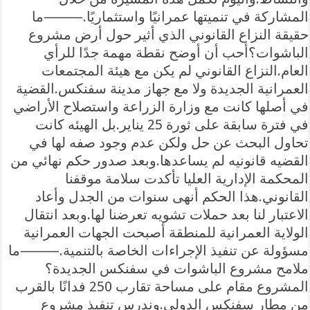
المشاركة في تنميتها عمرانيًا واستثماريًا.⸻ما
حقيقة النزاع القانوني الذي أثير حول أرض مشروع
الباشوات؟أحب أن أوضح نقطة مهمة جدًا للرأي
العام.النزاع القانوني لم يكن مع هيئة المجتمعات
العمرانية الجديدة ولا مع جهاز مدينة سفنكس.القضية
في أصلها كانت مع وزارة الزراعة واستصلاح الأراضي
في فترة سابقة على ثورة 25 يناير.بل الهيئه كانت
تحاول البحث عن حل ولكن عدم وجود صفه لها في
القضيه قانونيه لم يساعدها.وبعد صدور حكم نهائي من
المحكمة الإدارية العليا تأكدت سلامة موقفنا
القانوني.هذا الحكم أنهى سنوات من الجدل وأعاد
الاعتبار لنا بعد حملات تشويه تعرضنا لها.وبعد انتقال
الولاية العمرانية للمنطقة أصبحت الجهات العمرانية
مسؤولة عن تنفيذ الإجراءات الخاصة بالتنمية.⸻ما
ملامح مشروع الباشوات في سفنكس الجديدة؟
المشروع مقام على مساحة تقارب 250 فدانًا بالقرب
من مطار سفنكس الدولي.وندرس تنفيذ مشروع