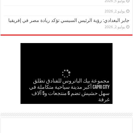
يوليو 5, 2026
يوليو 2, 2026
جابر البغدادي: رؤية الرئيس السيسي تؤكد ريادة مصر في إفريقيا
يوليو 2, 2026
مجموعة بيك الباتروس للفنادق تطلق
إسلام حشاد وإبراهيم حشاد يخطفان
Capri City أكبر مدينة سياحية متكاملة في
مدحت بركات يستقبل الشيخ كامل مطر
في لقاء ودي حاشد بمنشية القناطر
Cinema Track أول منصة رقمية لرصد
سهل حشيش تضم 6 منتجعات و5 آلاف
مدحت بركات يكتب: كلمة حق في حسام
الأنظار بتصميم عالمي ارتدته سلمى عادل
غرفة
حسن
في مهرجان كان
إيرادات السينما المصرية
بحضور قيادات القبائل والعائلات المصرية