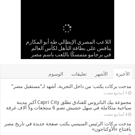
إسلام حشاد وإبراهيم حشاد يخطفان
بالعلم المصري.. طه أبو المكارم يحسم
حضانة «اقرأ النموذجية بجزيرة شطورة»
مدحت بركات يستقبل الشيخ كامل مطر
اللاعب المصري الإيطالي طه أبو المكارم
في لقاء ودي حاشد بمنشية القناطر
تحتفل بتخريج الدفعة الـ11 من براعم
ينافس على بطاقة التأهل لكأس العالم
مواجهته الـ 66 في مسيرته بالتعادل أمام
الأنظار بتصميم عالمي ارتدته سلمى عادل
المستقبل
بطل إيران
في مهرجان كان
في برجامو متمسكًا باللعب باسم مصر
بحضور قيادات القبائل والعائلات المصرية
الأخيرة
الأشهر
تعليقات
الوسوم
مدحت بركات يكتب: من داخل التجربة.. أشهد لـ”مستقبل مصر”
مجموعة بيك الباتروس للفنادق تطلق Capri City أكبر مدينة
سياحية متكاملة في سهل حشيش تضم 6 منتجعات و5 آلاف غرفة
مدحت بركات: الرئيس السيسي يكتب صفحة جديدة في تاريخ مصر
بافتتاح «الأوكتاجون»