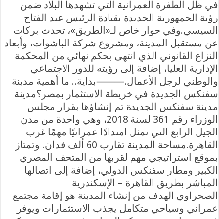
في ظل الطفرة العمرانية التي تشهدها البلاد ضمن
رؤية الجمهورية الجديدة بقيادة الرئيس عبد الفتاح
السيسي.وفي حوار خاص لـ«الطريق»، تحدث بركات
عن مستقبل المدينة، ومشروع شركة الباشوات، وأبعاد
النزاع القانوني الذي انتهى بحكم نهائي من المحكمة
الإدارية العليا، إضافة إلى رؤيته للدور الاجتماعي
والوطني لرجل الأعمال.⸻بداية.. ما أهمية مدينة
سفنكس الجديدة في خريطة الاستثمار بمصر؟مدينة
مدينة سفنكس الجديدة تم إنشاؤها بقرار مجلس
الوزراء رقم 361 لسنة 2018، وهي واحدة من مدن
الجيل الرابع التي تمثل امتدادًا عمرانيًا مهمًا غرب
القاهرة.مساحة المدينة تقارب 60 ألف فدان، وتمتاز
بموقع استراتيجي مهم لقربها من المتحف المصري
الكبير ومطار سفنكس الدولي، إضافة إلى اتصالها
المباشر بطريق القاهرة – الإسكندرية
الصحراوي.الهدف من إنشاء المدينة هو إقامة مجتمع
عمراني وسياحي متكامل يجذب الاستثمارات ويوفر