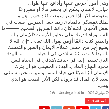
وهي أمور أحرص عليها وأدافع عنها طوال
حياتي.الإنسان يمكن أن يخسر مالًا أو مشروعًا
ويعوضه، لكن إذا خسر سمعته فقد خسر أهم ما
يملك.تمسكي بالمبادئ ربما جعل الطريق أصعب في
بعض الأحيان، لكنه كان دائمًا الطريق الصحيح.⸻ما
السر وراء قدرتك على تجاوز الأزمات؟الإيمان بالله
والصبر.كنت دائمًا أؤمن بقول الله تعالى:«إن الله لا
يضيع أجر من أحسن عملاً».الإيمان والصبر والتمسك
بالمبدأ كانت دائمًا سلاحي في الحياة.⸻ما الهدف
الذي تسعى إليه في حياتك؟هدفي في الحياة ليس
مجرد النجاح المادي.الهدف الحقيقي هو أن يترك
الإنسان أثرًا طيبًا في حياة الناس وسيرة محترمة تبقى
بعده.لأن المال قد يزول، لكن الأثر الطيب هو الذي
يبقى.
يوليو 2, 2026
Uncategorized
0
أكمل القراءة »