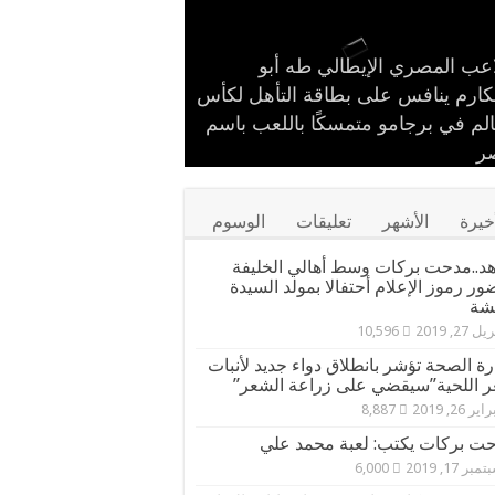
اعب المصري الإيطالي طه أبو
ت بركات يستقبل الشيخ كامل مطر
نة «اقرأ النموذجية بجزيرة
لقاء ودي حاشد بمنشية القناطر
ام حشاد وإبراهيم حشاد يخطفان
علم المصري.. طه أبو المكارم يحسم
كارم ينافس على بطاقة التأهل لكأس
ور قيادات القبائل والعائلات
نظار بتصميم عالمي ارتدته سلمى
شطورة» تحتفل بتخريج الدفعة الـ11
الم في برجامو متمسكًا باللعب باسم
مواجهته الـ 66 في مسيرته بالتعادل أمام
ر
صرية
 إيران
براعم المستقبل
ل في مهرجان كان
خيرة
الأشهر
تعليقات
الوسوم
د..مدحت بركات وسط أهالي الخليفة
ور رموز الإعلام أحتفالا بمولد السيدة
شة
ل 27, 2019
10,596
رة الصحة تؤشر بانطلاق دواء جديد لأنبات
 اللحية”سيقضي على زراعة الشعر”
ير 26, 2019
8,887
ت بركات يكتب: لعبة محمد علي
مبر 17, 2019
6,000