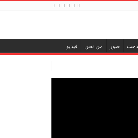
دحت
صور
من نحن
فيديو