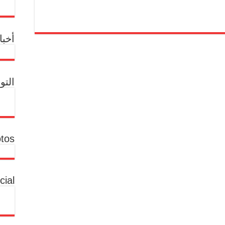
أخب
التو
tos
cial