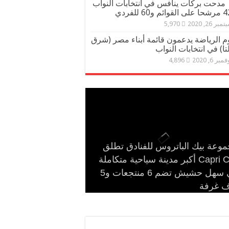
مدحت بركات ينافس في انتخابات النواب
مبر 26, 2020
5,970
م الرياضة يدعمون قائمة أبناء مصر (شرق
تا) في انتخابات النواب
مبر 6, 2020
4,896
وعة بيك الباتروس للفنادق تطلق
ت بركات يستقبل الشيخ كامل مطر
لقاء ودي حاشد بمنشية القناطر
ام حشاد وإبراهيم حشاد يخطفان
Capri City أكبر مدينة سياحية متكاملة
ور قيادات القبائل والعائلات
ت بركات يكتب: كلمة حق في
نظار بتصميم عالمي ارتدته سلمى
في سهل حشيش تضم 6 منتجعات و5
Cinema Track أول منصة رقمية لرصد
صرية
ف غرفة
ام حسن
ل في مهرجان كان
ادات السينما المصرية