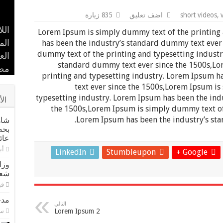
,
short videos
اضف تعليق
835 زيارة
الل
مدح
Lorem Ipsum is simply dummy text of the printing
حضا
في 
إسل
بال
الم
has been the industry’s standard dummy text ever
dummy text of the printing and typesetting industr
بحض
الأ
الع
standard dummy text ever since the 1500s,Lo
مص
الم
بطل
من 
عاد
printing and typesetting industry. Lorem Ipsum 
text ever since the 1500s,Lorem Ipsum is
typesetting industry. Lorem Ipsum has been the ind
الأ
the 1500s,Lorem Ipsum is simply dummy text of 
Lorem Ipsum has been the industry’s sta
شاه
بحض
عائ
أبري
LinkedIn
Stumbleupon
Google +
وزا
شعر
فبرا
مدح
التالي
Lorem Ipsum 2
سبت