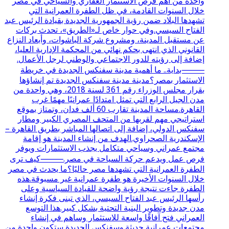
واحدة من أهم فرص الاستثمار العقاري والسياحي في مصر
خلال السنوات القادمة، في ظل الطفرة العمرانية التي
تشهدها البلاد ضمن رؤية الجمهورية الجديدة بقيادة الرئيس عبد
الفتاح السيسي.وفي حوار خاص لـ«الطريق»، تحدث بركات
عن مستقبل المدينة، ومشروع شركة الباشوات، وأبعاد النزاع
القانوني الذي انتهى بحكم نهائي من المحكمة الإدارية العليا،
إضافة إلى رؤيته للدور الاجتماعي والوطني لرجل الأعمال.
⸻بداية.. ما أهمية مدينة سفنكس الجديدة في خريطة
الاستثمار بمصر؟مدينة مدينة سفنكس الجديدة تم إنشاؤها
بقرار مجلس الوزراء رقم 361 لسنة 2018، وهي واحدة من
مدن الجيل الرابع التي تمثل امتدادًا عمرانيًا مهمًا غرب
القاهرة.مساحة المدينة تقارب 60 ألف فدان، وتمتاز بموقع
استراتيجي مهم لقربها من المتحف المصري الكبير ومطار
سفنكس الدولي، إضافة إلى اتصالها المباشر بطريق القاهرة –
الإسكندرية الصحراوي.الهدف من إنشاء المدينة هو إقامة
مجتمع عمراني وسياحي متكامل يجذب الاستثمارات ويوفر
فرص عمل ويدعم حركة السياحة في مصر.⸻كيف ترى
الطفرة العمرانية التي تشهدها مصر حاليًا؟ما يحدث في مصر
خلال السنوات الأخيرة هو طفرة عمرانية غير مسبوقة.هذه
الطفرة جاءت نتيجة رؤية واضحة للقيادة السياسية وعلى
رأسها الرئيس عبد الفتاح السيسي، الذي تبنى فكرة إنشاء
مدن جديدة وتطوير البنية التحتية بشكل كبير.هذا التوسع
العمراني فتح آفاقًا واسعة للاستثمار وساهم في إنشاء
مجتمعات عمرانية حديثة.وسفنكس الجديدة ستكون واحدة من