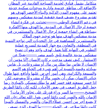
متكامل يشمل فنادق لخدمة السياحة القادمة عبر المطار،
بالإضافة إلى مناطق خدمية وإدارية ووحدات سكنية حديثة
تعتمد على مفهوم المدن الذكية والبناء الأخضر.الهدف هو
تقديم مشروع يضيف قيمة حقيقية لمدينة سفنكس ويسهم
في دعم الاقتصاد الوطني.⸻تحدثت عن فكرة إنشاء
جمعية لرجال الأعمال في المدينة.. ما الهدف منها؟الفكرة
ببساطة هي إنشاء جمعية لرجال الأعمال والمستثمرين في
مدينة سفنكس.الهدف منها هو توحيد جهود الملاك
والمستثمرين للمساهمة في حل التحديات التي تواجه التنمية
في المنطقة، والتعاون مع جهاز المدينة لتسريع عملية
التطوير.في النهاية كلنا نعمل لهدف واحد وهو أن تصبح
سفنكس مدينة عالمية تليق باسم مصر.⸻بعيدًا عن
الاستثمار.. كيف تصف مدحت بركات الإنسان؟أنا مؤمن أن
الإنسان لا يقاس بما يملك من مال أو مشروعات، بل يقاس
بمبادئه وقيمه.بالنسبة لي أهم شيء في الحياة هو الاسم
والسمعة والكرامة، وهي أمور أحرص عليها وأدافع عنها طوال
حياتي.الإنسان يمكن أن يخسر مالًا أو مشروعًا ويعوضه، لكن
إذا خسر سمعته فقد خسر أهم ما يملك.تمسكي بالمبادئ ربما
جعل الطريق أصعب في بعض الأحيان، لكنه كان دائمًا الطريق
الصحيح.⸻ما السر وراء قدرتك على تجاوز الأزمات؟
الإيمان بالله والصبر.كنت دائمًا أؤمن بقول الله تعالى:«إن الله
لا يضيع أجر من أحسن عملاً».الإيمان والصبر والتمسك بالمبدأ
كانت دائمًا سلاحي في الحياة.⸻ما الهدف الذي تسعى