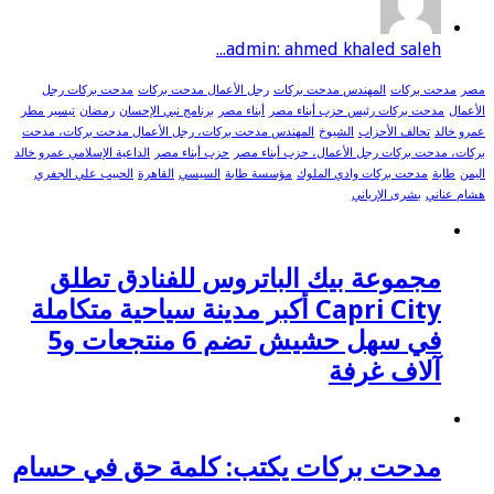
admin: ahmed khaled saleh...
مصر
مدحت بركات
المهندس مدحت بركات
رجل الأعمال مدحت بركات
مدحت بركات رجل
الأعمال
مدحت بركات رئيس حزب أبناء مصر
أبناء مصر
برنامج نبي الإحسان
رمضان
تيسير مطر
عمرو خالد
تحالف الأحزاب
الشيوخ
المهندس مدحت بركات، رجل الأعمال مدحت بركات، مدحت
بركات، مدحت بركات رجل الأعمال، حزب أبناء مصر
حزب أبناء مصر
الداعية الإسلامي عمرو خالد
اليمن
طابة
مدحت بركات وادي الملوك
مؤسسة طابة
السيسي
القاهرة
الحبيب علي الجفري
هشام عناني
بشرى الإرياني
مجموعة بيك الباتروس للفنادق تطلق
Capri City أكبر مدينة سياحية متكاملة
في سهل حشيش تضم 6 منتجعات و5
آلاف غرفة
مدحت بركات يكتب: كلمة حق في حسام