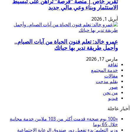
تقرير خاص | منصة “فرصة” تراهن على تبسيط
الاستثمار وبناء وعي مالي جديد
أبريل 1, 2026
عمرو خالد: تعلم فنون الحياة من آيات الصيام..
وأجمل طريقة تدير بها حياتك
مارس 17, 2026
ثقافة
خدمة المجتمع
مقالات
بقلم مدحت
صور
من نحن
فيديو
أخبار عاجلة
«100 يوم صحة» قدمت أكثر من 103 ملايين خدمة مجانية
خلال 65 يوما
وزير التعليم: بدء تفعيل دور صندوق الرعاية الاجتماعية