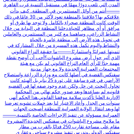
المدن التي تلعب دورًا مهمًا في مستقبل التنمية غرب القاهرة.
⸻أنتم من أوائل المستثمرين في المنطقة.. كيف بدأت
علاقتكم بها؟علاقتنا بالمنطقة تعود لأكثر من 30 عامًا.في ذلك
الوقت كانت المنطقة صحراء بالكامل ولا توجد بها طرق أو
مرافق أو أي مظاهر للحياة.دخلنا المنطقة في البداية من خلال
النشاط الزراعي، وساهمنا مع كثير من المستثمرين والعاملين
في تحويل هذه الأرض إلى منطقة عامرة بالحياة
والنشاط.واليوم نكمل هذه المسيرة من خلال المشاركة في
تنميتها عمرانيًا واستثماريًا.⸻ما حقيقة النزاع القانوني
الذي أثير حول أرض مشروع الباشوات؟أحب أن أوضح نقطة
مهمة جدًا للرأي العام.النزاع القانوني لم يكن مع هيئة
المجتمعات العمرانية الجديدة ولا مع جهاز مدينة
سفنكس.القضية في أصلها كانت مع وزارة الزراعة واستصلاح
الأراضي في فترة سابقة على ثورة 25 يناير.بل الهيئه كانت
تحاول البحث عن حل ولكن عدم وجود صفه لها في القضيه
قانونيه لم يساعدها.وبعد صدور حكم نهائي من المحكمة
الإدارية العليا تأكدت سلامة موقفنا القانوني.هذا الحكم أنهى
سنوات من الجدل وأعاد الاعتبار لنا بعد حملات تشويه تعرضنا
لها.وبعد انتقال الولاية العمرانية للمنطقة أصبحت الجهات
العمرانية مسؤولة عن تنفيذ الإجراءات الخاصة بالتنمية.⸻
ما ملامح مشروع الباشوات في سفنكس الجديدة؟المشروع
مقام على مساحة تقارب 250 فدانًا بالقرب من مطار
سفنكس الدولي.وندرس تنفيذ مشروع سياحي وعقاري