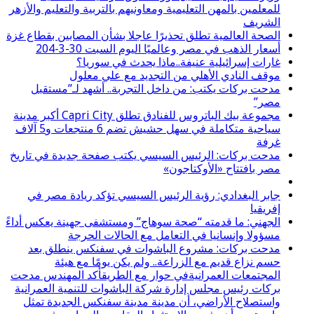
للمعلمين بالمهن التعليمية ومعاونيهم بالتربية والتعليم والأزهر
الشريف
الصحة العالمية تطلق تحذيرًا عاجلا بشأن المصابين بقطاع غزة
أسعار الذهب في مصر وعالميًا اليوم السبت 30-3-204
غارات إسرائيلية عنيفة..ماذا يحدث في سوريا؟
موقف النادي الأهلي من التجديد مع علي معلول
مدحت بركات يكتب: من داخل التجربة.. أشهد لـ”مستقبل
مصر”
مجموعة بيك الباتروس للفنادق تطلق Capri City أكبر مدينة
سياحية متكاملة في سهل حشيش تضم 6 منتجعات و5 آلاف
غرفة
مدحت بركات: الرئيس السيسي يكتب صفحة جديدة في تاريخ
مصر بافتتاح «الأوكتاجون»
جابر البغدادي: رؤية الرئيس السيسي تؤكد ريادة مصر في
إفريقيا
الجهني: ما قدمته “صحة سوهاج” ومستشفى جهينة يعكس أداءً
مسؤولا وإنسانيا في التعامل مع الحالات الحرجة
مدحت بركات: مشروع الباشوات في سفنكس ينطلق بعد
حسم نزاع قديم مع الزراعة.. ولم يكن يومًا مع هيئة
المجتمعات العمرانيةفي حوار مع الطريقأكد المهندس مدحت
بركات رئيس مجلس إدارة شركة الباشوات للتنمية العمرانية
واستصلاح الأراضي، أن مدينة مدينة سفنكس الجديدة تمثل