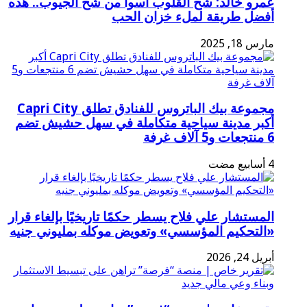
عمرو خالد: شح القلوب أسوأ من شح الجيوب.. هذه
أفضل طريقة لملء خزان الحب
مارس 18, 2025
مجموعة بيك الباتروس للفنادق تطلق Capri City
أكبر مدينة سياحية متكاملة في سهل حشيش تضم
6 منتجعات و5 آلاف غرفة
المستشار علي فلاح يسطر حكمًا تاريخيًا بإلغاء قرار
«التحكيم المؤسسي» وتعويض موكله بمليوني جنيه
أبريل 24, 2026