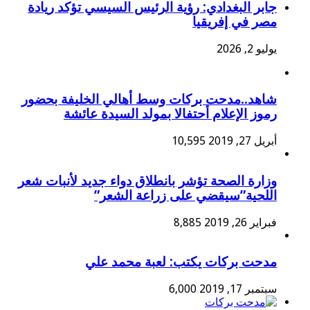
جابر البغدادي: رؤية الرئيس السيسي تؤكد ريادة
مصر في إفريقيا
يوليو 2, 2026
شاهد..مدحت بركات وسط أهالي الخليفة بحضور
رموز الإعلام أحتفالا بمولد السيدة عائشة
أبريل 27, 2019
10,595
وزارة الصحة تؤشر بانطلاق دواء جديد لأنبات شعر
اللحية”سيقضي على زراعة الشعر”
فبراير 26, 2019
8,885
مدحت بركات يكتب: لعبة محمد علي
سبتمبر 17, 2019
6,000