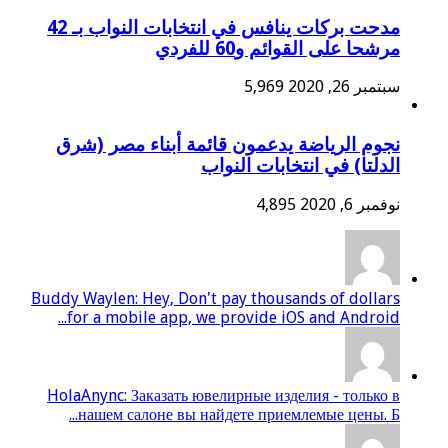
مدحت بركات ينافس في انتخابات النواب بـ 42
مرشحا على القوائم و60 للفردي
سبتمبر 26, 2020
5,969
نجوم الرياضة يدعمون قائمة أبناء مصر (شرق
الدلتا) في انتخابات النواب
نوفمبر 6, 2020
4,895
Buddy Waylen: Hey, Don't pay thousands of dollars
for a mobile app, we provide iOS and Android...
HolaAnync: Заказать ювелирные изделия - только в
нашем салоне вы найдете приемлемые цены. Б...