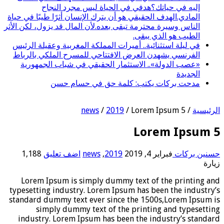
إليه في حياتك؟هدفي في الحياة ليس مجرد النجاح
المادي.الهدف الحقيقي هو أن يترك الإنسان أثرًا طيبًا في حياة
الناس وسيرة محترمة تبقى بعده.لأن المال قد يزول، لكن الأثر
الطيب هو الذي يبقى.
في ليلة استثنائية.. أميرات المملكة المغربية وعقيلة الرئيس
الفرنسي يشهدن العرض الافتتاحي للمسرح الملكي بالرباط
«عصب الدولة».. الاستثمار الحقيقي في شباب الجمهورية
الجديدة
مدحت بركات يكتب: كلمة حق في حسام حسن
الرئيسية
/
Lorem Ipsum 5
/
2019
/
news
Lorem Ipsum 5
حسنين بركات
فبراير 4, 2019
2019
,
news
اضف تعليق
1,188
زيارة
Lorem Ipsum is simply dummy text of the printing and
typesetting industry. Lorem Ipsum has been the industry’s
standard dummy text ever since the 1500s,Lorem Ipsum is
simply dummy text of the printing and typesetting
industry. Lorem Ipsum has been the industry’s standard