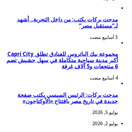
مدحت بركات يكتب: من داخل التجربة.. أشهد
لـ”مستقبل مصر”
مجموعة بيك الباتروس للفنادق تطلق Capri City
أكبر مدينة سياحية متكاملة في سهل حشيش تضم
6 منتجعات و5 آلاف غرفة
مدحت بركات: الرئيس السيسي يكتب صفحة
جديدة في تاريخ مصر بافتتاح «الأوكتاجون»
يوليو 5, 2026
يوليو 2, 2026