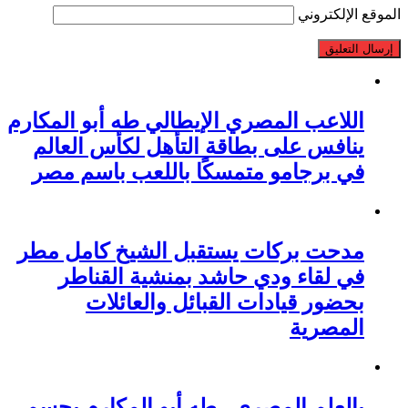
الموقع الإلكتروني
اللاعب المصري الإيطالي طه أبو المكارم
ينافس على بطاقة التأهل لكأس العالم
في برجامو متمسكًا باللعب باسم مصر
مدحت بركات يستقبل الشيخ كامل مطر
في لقاء ودي حاشد بمنشية القناطر
بحضور قيادات القبائل والعائلات
المصرية
بالعلم المصري.. طه أبو المكارم يحسم