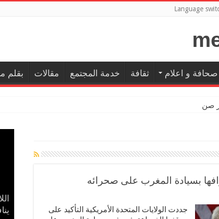
Language swit
صحافة و اعلام
ثقافة
خدمة المجتمع
مقالات
بقلم م
ور صندوق الرعاي
ترافها بسيادة المغرب على صحرائه
إسل
بال
حضا
مدح
الل
جددت الولايات المتحدة الأمريكية التأكيد على
في 
ينا
الأ