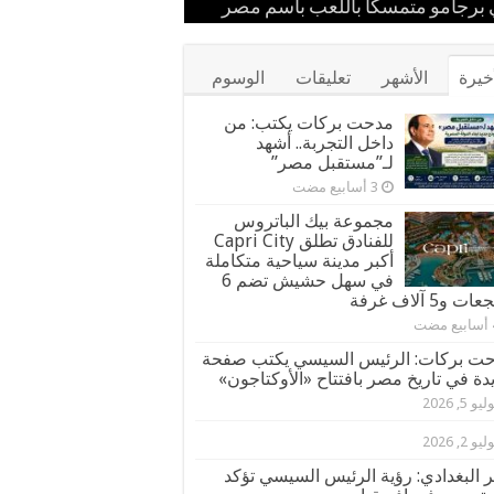
ستقبل
 إيران
مهرجان كان
برجامو متمسكًا باللعب باسم مصر
ور قيادات القبائل والعائلات المصرية
خيرة
الأشهر
تعليقات
الوسوم
مدحت بركات يكتب: من
داخل التجربة.. أشهد
لـ”مستقبل مصر”
مجموعة بيك الباتروس
للفنادق تطلق Capri City
أكبر مدينة سياحية متكاملة
في سهل حشيش تضم 6
ت و5 آلاف غرفة
ت بركات: الرئيس السيسي يكتب صفحة
دة في تاريخ مصر بافتتاح «الأوكتاجون»
يو 5, 2026
يو 2, 2026
ر البغدادي: رؤية الرئيس السيسي تؤكد