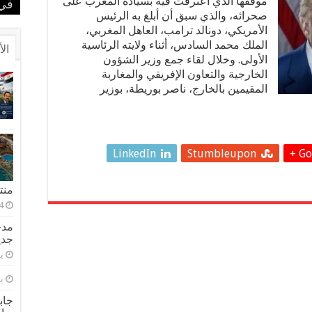
موقفها الذي اعترفت فيه بسيادة المغرب على
الم
بطل
في 
في 
بحض
صحرائه، والذي سبق أن أبلغ به الرئيس
الأمريكي، دونالد ترامب، العاهل المغربي،
الملك محمد السادس، أثناء ولايته الرئاسية
الأ
الأولى. وخلال لقاء جمع وزير الشؤون
الخارجية والتعاون الإفريقي والمغاربة
المقيمين بالخارج، ناصر بوريطة، بوزير
LinkedIn
Stumbleupon
Goo
منتجعا
مدح
جدي
يول
يول
جاب