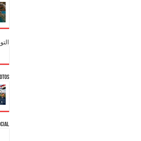
التو
hotos
ocial