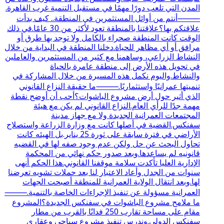
المدن التي تلعب دورًا مهمًا في مستقبل التنمية غرب القاهرة.
⸻أنتم من أوائل المستثمرين في المنطقة.. كيف بدأت
علاقتكم بها؟علاقتنا بالمنطقة تعود لأكثر من 30 عامًا.في ذلك
الوقت كانت المنطقة صحراء بالكامل ولا توجد بها طرق أو
مرافق أو أي مظاهر للحياة.دخلنا المنطقة في البداية من خلال
النشاط الزراعي، وساهمنا مع كثير من المستثمرين والعاملين
في تحويل هذه الأرض إلى منطقة عامرة بالحياة
والنشاط.واليوم نكمل هذه المسيرة من خلال المشاركة في
تنميتها عمرانيًا واستثماريًا.⸻ما حقيقة النزاع القانوني
الذي أثير حول أرض مشروع الباشوات؟أحب أن أوضح نقطة
مهمة جدًا للرأي العام.النزاع القانوني لم يكن مع هيئة
المجتمعات العمرانية الجديدة ولا مع جهاز مدينة
سفنكس.القضية في أصلها كانت مع وزارة الزراعة واستصلاح
الأراضي في فترة سابقة على ثورة 25 يناير.بل الهيئه كانت
تحاول البحث عن حل ولكن عدم وجود صفه لها في القضيه
قانونيه لم يساعدها.وبعد صدور حكم نهائي من المحكمة
الإدارية العليا تأكدت سلامة موقفنا القانوني.هذا الحكم أنهى
سنوات من الجدل وأعاد الاعتبار لنا بعد حملات تشويه تعرضنا
لها.وبعد انتقال الولاية العمرانية للمنطقة أصبحت الجهات
العمرانية مسؤولة عن تنفيذ الإجراءات الخاصة بالتنمية.⸻
ما ملامح مشروع الباشوات في سفنكس الجديدة؟المشروع
مقام على مساحة تقارب 250 فدانًا بالقرب من مطار
سفنكس الدولي.وندرس تنفيذ مشروع سياحي وعقاري