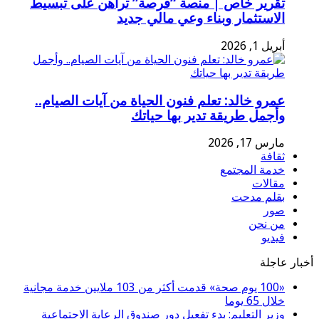
تقرير خاص | منصة “فرصة” تراهن على تبسيط
الاستثمار وبناء وعي مالي جديد
أبريل 1, 2026
عمرو خالد: تعلم فنون الحياة من آيات الصيام..
وأجمل طريقة تدير بها حياتك
مارس 17, 2026
ثقافة
خدمة المجتمع
مقالات
بقلم مدحت
صور
من نحن
فيديو
أخبار عاجلة
«100 يوم صحة» قدمت أكثر من 103 ملايين خدمة مجانية
خلال 65 يوما
وزير التعليم: بدء تفعيل دور صندوق الرعاية الاجتماعية