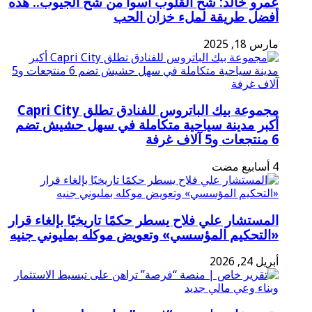
عمرو خالد: شح القلوب أسوأ من شح الجيوب.. هذه
أفضل طريقة لملء خزان الحب
مارس 18, 2025
مجموعة بيك الباتروس للفنادق تطلق Capri City
أكبر مدينة سياحية متكاملة في سهل حشيش تضم
6 منتجعات و5 آلاف غرفة
المستشار علي فلاح يسطر حكمًا تاريخيًا بإلغاء قرار
«التحكيم المؤسسي» وتعويض موكله بمليوني جنيه
أبريل 24, 2026