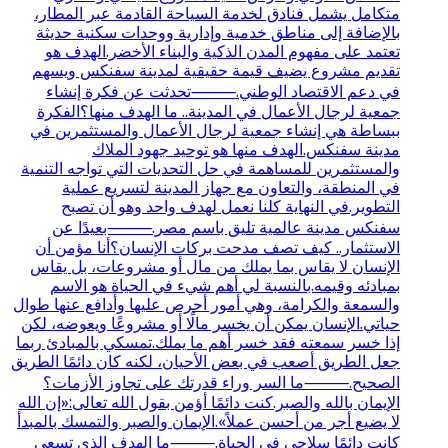
متكامل يشمل فنادق لخدمة السياحة القادمة عبر المطار،
بالإضافة إلى مناطق خدمية وإدارية ووحدات سكنية حديثة
تعتمد على مفهوم المدن الذكية والبناء الأخضر.الهدف هو
تقديم مشروع يضيف قيمة حقيقية لمدينة سفنكس ويسهم
في دعم الاقتصاد الوطني.⸻تحدثت عن فكرة إنشاء
جمعية لرجال الأعمال في المدينة.. ما الهدف منها؟الفكرة
ببساطة هي إنشاء جمعية لرجال الأعمال والمستثمرين في
مدينة سفنكس.الهدف منها هو توحيد جهود الملاك
والمستثمرين للمساهمة في حل التحديات التي تواجه التنمية
في المنطقة، والتعاون مع جهاز المدينة لتسريع عملية
التطوير.في النهاية كلنا نعمل لهدف واحد وهو أن تصبح
سفنكس مدينة عالمية تليق باسم مصر.⸻بعيدًا عن
الاستثمار.. كيف تصف مدحت بركات الإنسان؟أنا مؤمن أن
الإنسان لا يقاس بما يملك من مال أو مشروعات، بل يقاس
بمبادئه وقيمه.بالنسبة لي أهم شيء في الحياة هو الاسم
والسمعة والكرامة، وهي أمور أحرص عليها وأدافع عنها طوال
حياتي.الإنسان يمكن أن يخسر مالًا أو مشروعًا ويعوضه، لكن
إذا خسر سمعته فقد خسر أهم ما يملك.تمسكي بالمبادئ ربما
جعل الطريق أصعب في بعض الأحيان، لكنه كان دائمًا الطريق
الصحيح.⸻ما السر وراء قدرتك على تجاوز الأزمات؟
الإيمان بالله والصبر.كنت دائمًا أؤمن بقول الله تعالى:«إن الله
لا يضيع أجر من أحسن عملاً».الإيمان والصبر والتمسك بالمبدأ
كانت دائمًا سلاحي في الحياة.⸻ما الهدف الذي تسعى