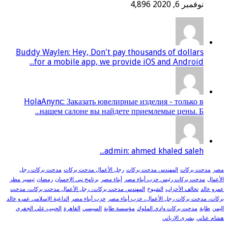
نوفمبر 6, 2020
4,896
Buddy Waylen: Hey, Don't pay thousands of dollars
for a mobile app, we provide iOS and Android...
HolaAnync: Заказать ювелирные изделия - только в
нашем салоне вы найдете приемлемые цены. Б...
admin: ahmed khaled saleh...
مصر
مدحت بركات
المهندس مدحت بركات
رجل الأعمال مدحت بركات
مدحت بركات رجل
الأعمال
مدحت بركات رئيس حزب أبناء مصر
أبناء مصر
برنامج نبي الإحسان
رمضان
تيسير مطر
عمرو خالد
تحالف الأحزاب
الشيوخ
المهندس مدحت بركات، رجل الأعمال مدحت بركات، مدحت
بركات، مدحت بركات رجل الأعمال، حزب أبناء مصر
حزب أبناء مصر
الداعية الإسلامي عمرو خالد
اليمن
طابة
مدحت بركات وادي الملوك
مؤسسة طابة
السيسي
القاهرة
الحبيب علي الجفري
هشام عناني
بشرى الإرياني