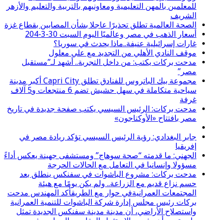
للمعلمين بالمهن التعليمية ومعاونيهم بالتربية والتعليم والأزهر
الشريف
الصحة العالمية تطلق تحذيرًا عاجلا بشأن المصابين بقطاع غزة
أسعار الذهب في مصر وعالميًا اليوم السبت 30-3-204
غارات إسرائيلية عنيفة..ماذا يحدث في سوريا؟
موقف النادي الأهلي من التجديد مع علي معلول
مدحت بركات يكتب: من داخل التجربة.. أشهد لـ”مستقبل
مصر”
مجموعة بيك الباتروس للفنادق تطلق Capri City أكبر مدينة
سياحية متكاملة في سهل حشيش تضم 6 منتجعات و5 آلاف
غرفة
مدحت بركات: الرئيس السيسي يكتب صفحة جديدة في تاريخ
مصر بافتتاح «الأوكتاجون»
جابر البغدادي: رؤية الرئيس السيسي تؤكد ريادة مصر في
إفريقيا
الجهني: ما قدمته “صحة سوهاج” ومستشفى جهينة يعكس أداءً
مسؤولا وإنسانيا في التعامل مع الحالات الحرجة
مدحت بركات: مشروع الباشوات في سفنكس ينطلق بعد
حسم نزاع قديم مع الزراعة.. ولم يكن يومًا مع هيئة
المجتمعات العمرانيةفي حوار مع الطريقأكد المهندس مدحت
بركات رئيس مجلس إدارة شركة الباشوات للتنمية العمرانية
واستصلاح الأراضي، أن مدينة مدينة سفنكس الجديدة تمثل