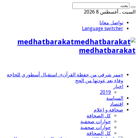
السبت , أغسطس 8 2026
تواصل معانا
Language switcher
medhatbarakat
medhatbarakat
«ممر شرفي من حفظة القرآن».. استقبال أسطوري للحاجة
وفاء بعد عودتها من الحج
اخبار
2019
السياسة
اقتصاد
صحافة و اعلام
كل الصحافة
حوارات صحفية
حوارات صحفية
كل الصحافة