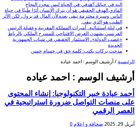
إليه في حياتك؟هدفي في الحياة ليس مجرد النجاح
المادي.الهدف الحقيقي هو أن يترك الإنسان أثرًا طيبًا في حياة
الناس وسيرة محترمة تبقى بعده.لأن المال قد يزول، لكن الأثر
الطيب هو الذي يبقى.
في ليلة استثنائية.. أميرات المملكة المغربية وعقيلة الرئيس
الفرنسي يشهدن العرض الافتتاحي للمسرح الملكي بالرباط
«عصب الدولة».. الاستثمار الحقيقي في شباب الجمهورية
الجديدة
مدحت بركات يكتب: كلمة حق في حسام حسن
الرئيسية
/
أرشيف الوسم : احمد عياده
أرشيف الوسم :
احمد عياده
أحمد عيادة خبير التكنولوجيا: إنشاء المحتوى
على منصات التواصل ضرورة استراتيجية في
العصر الرقمي
أبريل 29, 2025
صحافة و اعلام
0