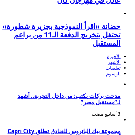
عادل في مهرجان كان
حضانة «اقرأ النموذجية بجزيرة شطورة»
تحتفل بتخريج الدفعة الـ11 من براعم
المستقبل
الأخيرة
الأشهر
تعليقات
الوسوم
مدحت بركات يكتب: من داخل التجربة.. أشهد
لـ”مستقبل مصر”
مجموعة بيك الباتروس للفنادق تطلق Capri City