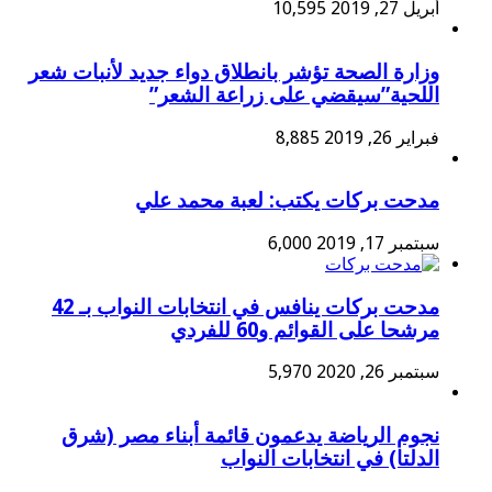
أبريل 27, 2019
10,595
وزارة الصحة تؤشر بانطلاق دواء جديد لأنبات شعر
اللحية”سيقضي على زراعة الشعر”
فبراير 26, 2019
8,885
مدحت بركات يكتب: لعبة محمد علي
سبتمبر 17, 2019
6,000
مدحت بركات ينافس في انتخابات النواب بـ 42
مرشحا على القوائم و60 للفردي
سبتمبر 26, 2020
5,970
نجوم الرياضة يدعمون قائمة أبناء مصر (شرق
الدلتا) في انتخابات النواب