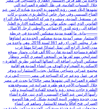
واحدة من أهم فرص الاستثمار العقاري والسياحي في مصر
خلال السنوات القادمة، في ظل الطفرة العمرانية التي
تشهدها البلاد ضمن رؤية الجمهورية الجديدة بقيادة الرئيس عبد
الفتاح السيسي.وفي حوار خاص لـ«الطريق»، تحدث بركات
عن مستقبل المدينة، ومشروع شركة الباشوات، وأبعاد النزاع
القانوني الذي انتهى بحكم نهائي من المحكمة الإدارية العليا،
إضافة إلى رؤيته للدور الاجتماعي والوطني لرجل الأعمال.
⸻بداية.. ما أهمية مدينة سفنكس الجديدة في خريطة
الاستثمار بمصر؟مدينة مدينة سفنكس الجديدة تم إنشاؤها
بقرار مجلس الوزراء رقم 361 لسنة 2018، وهي واحدة من
مدن الجيل الرابع التي تمثل امتدادًا عمرانيًا مهمًا غرب
القاهرة.مساحة المدينة تقارب 60 ألف فدان، وتمتاز بموقع
استراتيجي مهم لقربها من المتحف المصري الكبير ومطار
سفنكس الدولي، إضافة إلى اتصالها المباشر بطريق القاهرة –
الإسكندرية الصحراوي.الهدف من إنشاء المدينة هو إقامة
مجتمع عمراني وسياحي متكامل يجذب الاستثمارات ويوفر
فرص عمل ويدعم حركة السياحة في مصر.⸻كيف ترى
الطفرة العمرانية التي تشهدها مصر حاليًا؟ما يحدث في مصر
خلال السنوات الأخيرة هو طفرة عمرانية غير مسبوقة.هذه
الطفرة جاءت نتيجة رؤية واضحة للقيادة السياسية وعلى
رأسها الرئيس عبد الفتاح السيسي، الذي تبنى فكرة إنشاء
مدن جديدة وتطوير البنية التحتية بشكل كبير.هذا التوسع
العمراني فتح آفاقًا واسعة للاستثمار وساهم في إنشاء
مجتمعات عمرانية حديثة.وسفنكس الجديدة ستكون واحدة من