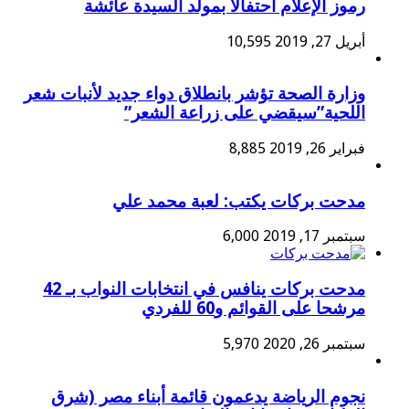
رموز الإعلام أحتفالا بمولد السيدة عائشة
أبريل 27, 2019
10,595
وزارة الصحة تؤشر بانطلاق دواء جديد لأنبات شعر
اللحية”سيقضي على زراعة الشعر”
فبراير 26, 2019
8,885
مدحت بركات يكتب: لعبة محمد علي
سبتمبر 17, 2019
6,000
مدحت بركات ينافس في انتخابات النواب بـ 42
مرشحا على القوائم و60 للفردي
سبتمبر 26, 2020
5,970
نجوم الرياضة يدعمون قائمة أبناء مصر (شرق