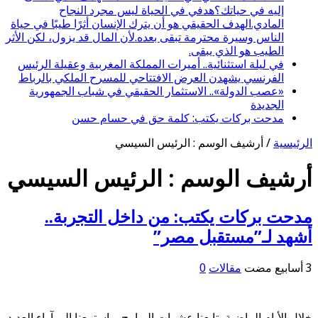
إليه في حياتك؟هدفي في الحياة ليس مجرد النجاح
المادي.الهدف الحقيقي هو أن يترك الإنسان أثرًا طيبًا في حياة
الناس وسيرة محترمة تبقى بعده.لأن المال قد يزول، لكن الأثر
الطيب هو الذي يبقى.
في ليلة استثنائية.. أميرات المملكة المغربية وعقيلة الرئيس
الفرنسي يشهدن العرض الافتتاحي للمسرح الملكي بالرباط
«عصب الدولة».. الاستثمار الحقيقي في شباب الجمهورية
الجديدة
مدحت بركات يكتب: كلمة حق في حسام حسن
الرئيسية
/
أرشيف الوسم : الرئيس السيسي
أرشيف الوسم :
الرئيس السيسي
مدحت بركات يكتب: من داخل التجربة..
أشهد لـ”مستقبل مصر”
مقالات
0
خلال الأيام الماضية، تابعنا عشرات البرامج، واستمعنا إلى آراء العديد