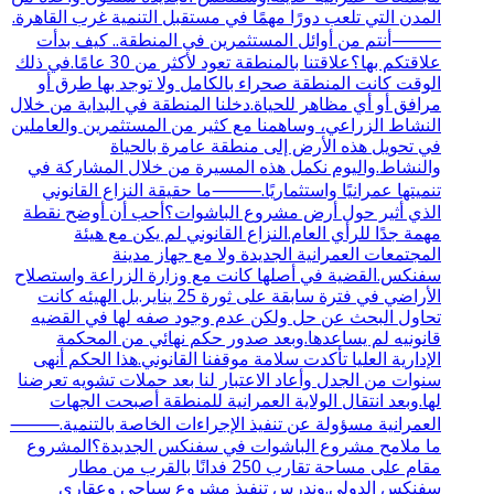
المدن التي تلعب دورًا مهمًا في مستقبل التنمية غرب القاهرة.
⸻أنتم من أوائل المستثمرين في المنطقة.. كيف بدأت
علاقتكم بها؟علاقتنا بالمنطقة تعود لأكثر من 30 عامًا.في ذلك
الوقت كانت المنطقة صحراء بالكامل ولا توجد بها طرق أو
مرافق أو أي مظاهر للحياة.دخلنا المنطقة في البداية من خلال
النشاط الزراعي، وساهمنا مع كثير من المستثمرين والعاملين
في تحويل هذه الأرض إلى منطقة عامرة بالحياة
والنشاط.واليوم نكمل هذه المسيرة من خلال المشاركة في
تنميتها عمرانيًا واستثماريًا.⸻ما حقيقة النزاع القانوني
الذي أثير حول أرض مشروع الباشوات؟أحب أن أوضح نقطة
مهمة جدًا للرأي العام.النزاع القانوني لم يكن مع هيئة
المجتمعات العمرانية الجديدة ولا مع جهاز مدينة
سفنكس.القضية في أصلها كانت مع وزارة الزراعة واستصلاح
الأراضي في فترة سابقة على ثورة 25 يناير.بل الهيئه كانت
تحاول البحث عن حل ولكن عدم وجود صفه لها في القضيه
قانونيه لم يساعدها.وبعد صدور حكم نهائي من المحكمة
الإدارية العليا تأكدت سلامة موقفنا القانوني.هذا الحكم أنهى
سنوات من الجدل وأعاد الاعتبار لنا بعد حملات تشويه تعرضنا
لها.وبعد انتقال الولاية العمرانية للمنطقة أصبحت الجهات
العمرانية مسؤولة عن تنفيذ الإجراءات الخاصة بالتنمية.⸻
ما ملامح مشروع الباشوات في سفنكس الجديدة؟المشروع
مقام على مساحة تقارب 250 فدانًا بالقرب من مطار
سفنكس الدولي.وندرس تنفيذ مشروع سياحي وعقاري