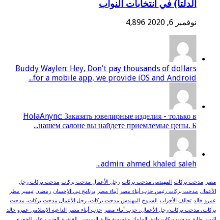
الدلتا) في انتخابات النواب
نوفمبر 6, 2020
4,896
Buddy Waylen: Hey, Don't pay thousands of dollars
for a mobile app, we provide iOS and Android...
HolaAnync: Заказать ювелирные изделия - только в
нашем салоне вы найдете приемлемые цены. Б...
admin: ahmed khaled saleh...
مصر
مدحت بركات
المهندس مدحت بركات
رجل الأعمال مدحت بركات
مدحت بركات رجل
الأعمال
مدحت بركات رئيس حزب أبناء مصر
أبناء مصر
برنامج نبي الإحسان
رمضان
تيسير مطر
عمرو خالد
تحالف الأحزاب
الشيوخ
المهندس مدحت بركات، رجل الأعمال مدحت بركات، مدحت
بركات، مدحت بركات رجل الأعمال، حزب أبناء مصر
حزب أبناء مصر
الداعية الإسلامي عمرو خالد
اليمن
طابة
مدحت بركات وادي الملوك
مؤسسة طابة
السيسي
القاهرة
الحبيب علي الجفري