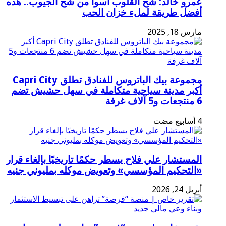
عمرو خالد: شح القلوب أسوأ من شح الجيوب.. هذه
أفضل طريقة لملء خزان الحب
مارس 18, 2025
مجموعة بيك الباتروس للفنادق تطلق Capri City
أكبر مدينة سياحية متكاملة في سهل حشيش تضم
6 منتجعات و5 آلاف غرفة
المستشار علي فلاح يسطر حكمًا تاريخيًا بإلغاء قرار
«التحكيم المؤسسي» وتعويض موكله بمليوني جنيه
أبريل 24, 2026