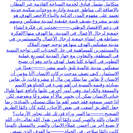
متكامل يشمل فنادق لخدمة السياحة القادمة عبر المطار،
بالإضافة إلى مناطق خدمية وإدارية ووحدات سكنية حديثة
تعتمد على مفهوم المدن الذكية والبناء الأخضر.الهدف هو
تقديم مشروع يضيف قيمة حقيقية لمدينة سفنكس ويسهم
في دعم الاقتصاد الوطني.⸻تحدثت عن فكرة إنشاء
جمعية لرجال الأعمال في المدينة.. ما الهدف منها؟الفكرة
ببساطة هي إنشاء جمعية لرجال الأعمال والمستثمرين في
مدينة سفنكس.الهدف منها هو توحيد جهود الملاك
والمستثمرين للمساهمة في حل التحديات التي تواجه التنمية
في المنطقة، والتعاون مع جهاز المدينة لتسريع عملية
التطوير.في النهاية كلنا نعمل لهدف واحد وهو أن تصبح
سفنكس مدينة عالمية تليق باسم مصر.⸻بعيدًا عن
الاستثمار.. كيف تصف مدحت بركات الإنسان؟أنا مؤمن أن
الإنسان لا يقاس بما يملك من مال أو مشروعات، بل يقاس
بمبادئه وقيمه.بالنسبة لي أهم شيء في الحياة هو الاسم
والسمعة والكرامة، وهي أمور أحرص عليها وأدافع عنها طوال
حياتي.الإنسان يمكن أن يخسر مالًا أو مشروعًا ويعوضه، لكن
إذا خسر سمعته فقد خسر أهم ما يملك.تمسكي بالمبادئ ربما
جعل الطريق أصعب في بعض الأحيان، لكنه كان دائمًا الطريق
الصحيح.⸻ما السر وراء قدرتك على تجاوز الأزمات؟
الإيمان بالله والصبر.كنت دائمًا أؤمن بقول الله تعالى:«إن الله
لا يضيع أجر من أحسن عملاً».الإيمان والصبر والتمسك بالمبدأ
كانت دائمًا سلاحي في الحياة.⸻ما الهدف الذي تسعى