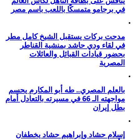
ينافس على بطاقة التأهل لكأس العالم
في برجامو متمسكًا باللعب باسم مصر
مدحت بركات يستقبل الشيخ كامل مطر
في لقاء ودي حاشد بمنشية القناطر
بحضور قيادات القبائل والعائلات
المصرية
بالعلم المصري.. طه أبو المكارم يحسم
مواجهته الـ 66 في مسيرته بالتعادل أمام
بطل إيران
إسلام حشاد وإبراهيم حشاد يخطفان