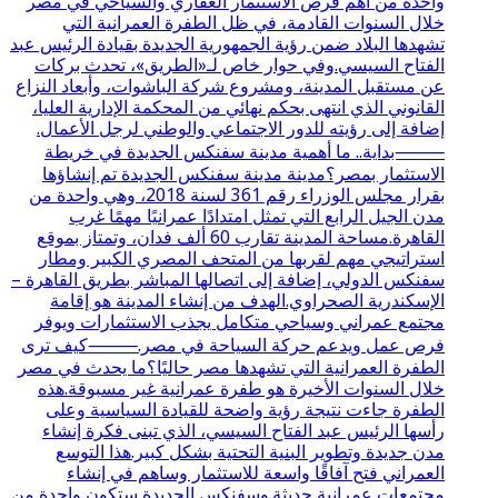
واحدة من أهم فرص الاستثمار العقاري والسياحي في مصر
خلال السنوات القادمة، في ظل الطفرة العمرانية التي
تشهدها البلاد ضمن رؤية الجمهورية الجديدة بقيادة الرئيس عبد
الفتاح السيسي.وفي حوار خاص لـ«الطريق»، تحدث بركات
عن مستقبل المدينة، ومشروع شركة الباشوات، وأبعاد النزاع
القانوني الذي انتهى بحكم نهائي من المحكمة الإدارية العليا،
إضافة إلى رؤيته للدور الاجتماعي والوطني لرجل الأعمال.
⸻بداية.. ما أهمية مدينة سفنكس الجديدة في خريطة
الاستثمار بمصر؟مدينة مدينة سفنكس الجديدة تم إنشاؤها
بقرار مجلس الوزراء رقم 361 لسنة 2018، وهي واحدة من
مدن الجيل الرابع التي تمثل امتدادًا عمرانيًا مهمًا غرب
القاهرة.مساحة المدينة تقارب 60 ألف فدان، وتمتاز بموقع
استراتيجي مهم لقربها من المتحف المصري الكبير ومطار
سفنكس الدولي، إضافة إلى اتصالها المباشر بطريق القاهرة –
الإسكندرية الصحراوي.الهدف من إنشاء المدينة هو إقامة
مجتمع عمراني وسياحي متكامل يجذب الاستثمارات ويوفر
فرص عمل ويدعم حركة السياحة في مصر.⸻كيف ترى
الطفرة العمرانية التي تشهدها مصر حاليًا؟ما يحدث في مصر
خلال السنوات الأخيرة هو طفرة عمرانية غير مسبوقة.هذه
الطفرة جاءت نتيجة رؤية واضحة للقيادة السياسية وعلى
رأسها الرئيس عبد الفتاح السيسي، الذي تبنى فكرة إنشاء
مدن جديدة وتطوير البنية التحتية بشكل كبير.هذا التوسع
العمراني فتح آفاقًا واسعة للاستثمار وساهم في إنشاء
مجتمعات عمرانية حديثة.وسفنكس الجديدة ستكون واحدة من