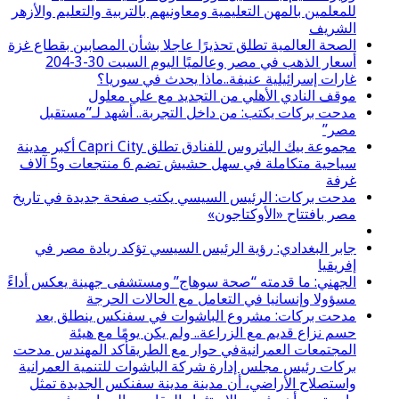
للمعلمين بالمهن التعليمية ومعاونيهم بالتربية والتعليم والأزهر
الشريف
الصحة العالمية تطلق تحذيرًا عاجلا بشأن المصابين بقطاع غزة
أسعار الذهب في مصر وعالميًا اليوم السبت 30-3-204
غارات إسرائيلية عنيفة..ماذا يحدث في سوريا؟
موقف النادي الأهلي من التجديد مع علي معلول
مدحت بركات يكتب: من داخل التجربة.. أشهد لـ”مستقبل
مصر”
مجموعة بيك الباتروس للفنادق تطلق Capri City أكبر مدينة
سياحية متكاملة في سهل حشيش تضم 6 منتجعات و5 آلاف
غرفة
مدحت بركات: الرئيس السيسي يكتب صفحة جديدة في تاريخ
مصر بافتتاح «الأوكتاجون»
جابر البغدادي: رؤية الرئيس السيسي تؤكد ريادة مصر في
إفريقيا
الجهني: ما قدمته “صحة سوهاج” ومستشفى جهينة يعكس أداءً
مسؤولا وإنسانيا في التعامل مع الحالات الحرجة
مدحت بركات: مشروع الباشوات في سفنكس ينطلق بعد
حسم نزاع قديم مع الزراعة.. ولم يكن يومًا مع هيئة
المجتمعات العمرانيةفي حوار مع الطريقأكد المهندس مدحت
بركات رئيس مجلس إدارة شركة الباشوات للتنمية العمرانية
واستصلاح الأراضي، أن مدينة مدينة سفنكس الجديدة تمثل