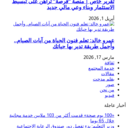
تقرير خاص | منصة “فرصة” تراهن على تبسيط
الاستثمار وبناء وعي مالي جديد
أبريل 1, 2026
عمرو خالد: تعلم فنون الحياة من آيات الصيام..
وأجمل طريقة تدير بها حياتك
مارس 17, 2026
ثقافة
خدمة المجتمع
مقالات
بقلم مدحت
صور
من نحن
فيديو
أخبار عاجلة
«100 يوم صحة» قدمت أكثر من 103 ملايين خدمة مجانية
خلال 65 يوما
وزير التعليم: بدء تفعيل دور صندوق الرعاية الاجتماعية