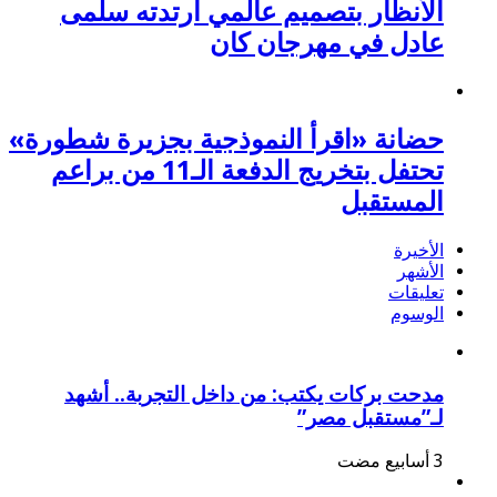
الأنظار بتصميم عالمي ارتدته سلمى
عادل في مهرجان كان
حضانة «اقرأ النموذجية بجزيرة شطورة»
تحتفل بتخريج الدفعة الـ11 من براعم
المستقبل
الأخيرة
الأشهر
تعليقات
الوسوم
مدحت بركات يكتب: من داخل التجربة.. أشهد
لـ”مستقبل مصر”