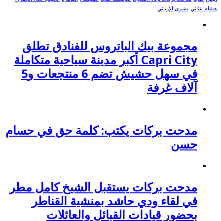
هشام عناني
بشرى الإرياني
مجموعة بيك الباتروس للفنادق تطلق
Capri City أكبر مدينة سياحية متكاملة
في سهل حشيش تضم 6 منتجعات و5
آلاف غرفة
مدحت بركات يكتب: كلمة حق في حسام
حسن
مدحت بركات يستقبل الشيخ كامل مطر
في لقاء ودي حاشد بمنشية القناطر
بحضور قيادات القبائل والعائلات