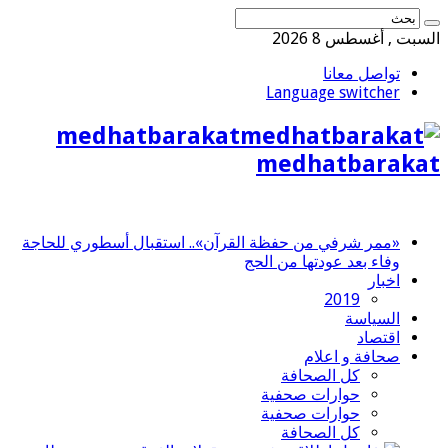
السبت , أغسطس 8 2026
تواصل معانا
Language switcher
medhatbarakat
medhatbarakat
«ممر شرفي من حفظة القرآن».. استقبال أسطوري للحاجة
وفاء بعد عودتها من الحج
اخبار
2019
السياسة
اقتصاد
صحافة و اعلام
كل الصحافة
حوارات صحفية
حوارات صحفية
كل الصحافة