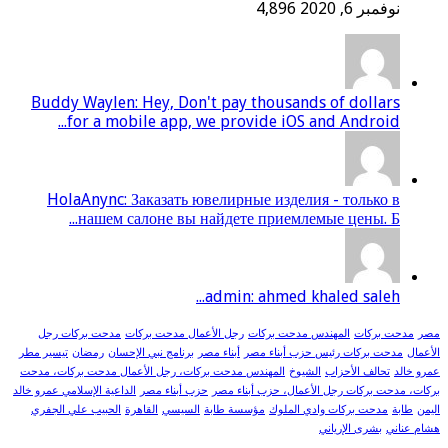
نوفمبر 6, 2020
4,896
Buddy Waylen: Hey, Don't pay thousands of dollars
for a mobile app, we provide iOS and Android...
HolaAnync: Заказать ювелирные изделия - только в
нашем салоне вы найдете приемлемые цены. Б...
admin: ahmed khaled saleh...
مصر
مدحت بركات
المهندس مدحت بركات
رجل الأعمال مدحت بركات
مدحت بركات رجل
الأعمال
مدحت بركات رئيس حزب أبناء مصر
أبناء مصر
برنامج نبي الإحسان
رمضان
تيسير مطر
عمرو خالد
تحالف الأحزاب
الشيوخ
المهندس مدحت بركات، رجل الأعمال مدحت بركات، مدحت
بركات، مدحت بركات رجل الأعمال، حزب أبناء مصر
حزب أبناء مصر
الداعية الإسلامي عمرو خالد
اليمن
طابة
مدحت بركات وادي الملوك
مؤسسة طابة
السيسي
القاهرة
الحبيب علي الجفري
هشام عناني
بشرى الإرياني