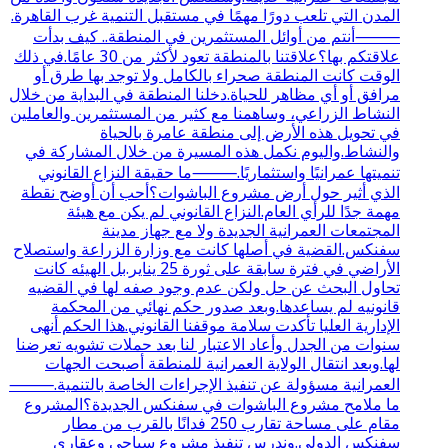
المدن التي تلعب دورًا مهمًا في مستقبل التنمية غرب القاهرة.
⸻أنتم من أوائل المستثمرين في المنطقة.. كيف بدأت
علاقتكم بها؟علاقتنا بالمنطقة تعود لأكثر من 30 عامًا.في ذلك
الوقت كانت المنطقة صحراء بالكامل ولا توجد بها طرق أو
مرافق أو أي مظاهر للحياة.دخلنا المنطقة في البداية من خلال
النشاط الزراعي، وساهمنا مع كثير من المستثمرين والعاملين
في تحويل هذه الأرض إلى منطقة عامرة بالحياة
والنشاط.واليوم نكمل هذه المسيرة من خلال المشاركة في
تنميتها عمرانيًا واستثماريًا.⸻ما حقيقة النزاع القانوني
الذي أثير حول أرض مشروع الباشوات؟أحب أن أوضح نقطة
مهمة جدًا للرأي العام.النزاع القانوني لم يكن مع هيئة
المجتمعات العمرانية الجديدة ولا مع جهاز مدينة
سفنكس.القضية في أصلها كانت مع وزارة الزراعة واستصلاح
الأراضي في فترة سابقة على ثورة 25 يناير.بل الهيئه كانت
تحاول البحث عن حل ولكن عدم وجود صفه لها في القضيه
قانونيه لم يساعدها.وبعد صدور حكم نهائي من المحكمة
الإدارية العليا تأكدت سلامة موقفنا القانوني.هذا الحكم أنهى
سنوات من الجدل وأعاد الاعتبار لنا بعد حملات تشويه تعرضنا
لها.وبعد انتقال الولاية العمرانية للمنطقة أصبحت الجهات
العمرانية مسؤولة عن تنفيذ الإجراءات الخاصة بالتنمية.⸻
ما ملامح مشروع الباشوات في سفنكس الجديدة؟المشروع
مقام على مساحة تقارب 250 فدانًا بالقرب من مطار
سفنكس الدولي.وندرس تنفيذ مشروع سياحي وعقاري