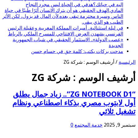
إليه في حياتك؟هدفي في الحياة ليس مجرد النجاح
المادي.الهدف الحقيقي هو أن يترك الإنسان أثرًا طيبًا في حياة
الناس وسيرة محترمة تبقى بعده.لأن المال قد يزول، لكن الأثر
الطيب هو الذي يبقى.
في ليلة استثنائية.. أميرات المملكة المغربية وعقيلة الرئيس
الفرنسي يشهدن العرض الافتتاحي للمسرح الملكي بالرباط
«عصب الدولة».. الاستثمار الحقيقي في شباب الجمهورية
الجديدة
مدحت بركات يكتب: كلمة حق في حسام حسن
الرئيسية
/
أرشيف الوسم : شركة ZG
أرشيف الوسم :
شركة ZG
“ZG NOTEBOOK D1”.. زياد جمال يطلق
أول لابتوب مصري بذكاء اصطناعي ونظام
تشغيل ثلاثي
سبتمبر 9, 2025
خدمة المجتمع
0