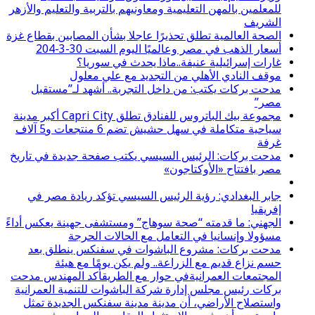
للمعلمين بالمهن التعليمية ومعاونيهم بالتربية والتعليم والأزهر
الشريف
الصحة العالمية تطلق تحذيرًا عاجلا بشأن المصابين بقطاع غزة
أسعار الذهب في مصر وعالميًا اليوم السبت 30-3-204
غارات إسرائيلية عنيفة..ماذا يحدث في سوريا؟
موقف النادي الأهلي من التجديد مع علي معلول
مدحت بركات يكتب: من داخل التجربة.. أشهد لـ”مستقبل
مصر”
مجموعة بيك الباتروس للفنادق تطلق Capri City أكبر مدينة
سياحية متكاملة في سهل حشيش تضم 6 منتجعات و5 آلاف
غرفة
مدحت بركات: الرئيس السيسي يكتب صفحة جديدة في تاريخ
مصر بافتتاح «الأوكتاجون»
جابر البغدادي: رؤية الرئيس السيسي تؤكد ريادة مصر في
إفريقيا
الجهني: ما قدمته “صحة سوهاج” ومستشفى جهينة يعكس أداءً
مسؤولا وإنسانيا في التعامل مع الحالات الحرجة
مدحت بركات: مشروع الباشوات في سفنكس ينطلق بعد
حسم نزاع قديم مع الزراعة.. ولم يكن يومًا مع هيئة
المجتمعات العمرانيةفي حوار مع الطريقأكد المهندس مدحت
بركات رئيس مجلس إدارة شركة الباشوات للتنمية العمرانية
واستصلاح الأراضي، أن مدينة مدينة سفنكس الجديدة تمثل