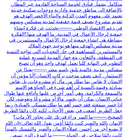
متكامل يشمل فنادق لخدمة السياحة القادمة عبر المطار،
بالإضافة إلى مناطق خدمية وإدارية ووحدات سكنية حديثة
تعتمد على مفهوم المدن الذكية والبناء الأخضر.الهدف هو
تقديم مشروع يضيف قيمة حقيقية لمدينة سفنكس ويسهم
في دعم الاقتصاد الوطني.⸻تحدثت عن فكرة إنشاء
جمعية لرجال الأعمال في المدينة.. ما الهدف منها؟الفكرة
ببساطة هي إنشاء جمعية لرجال الأعمال والمستثمرين في
مدينة سفنكس.الهدف منها هو توحيد جهود الملاك
والمستثمرين للمساهمة في حل التحديات التي تواجه التنمية
في المنطقة، والتعاون مع جهاز المدينة لتسريع عملية
التطوير.في النهاية كلنا نعمل لهدف واحد وهو أن تصبح
سفنكس مدينة عالمية تليق باسم مصر.⸻بعيدًا عن
الاستثمار.. كيف تصف مدحت بركات الإنسان؟أنا مؤمن أن
الإنسان لا يقاس بما يملك من مال أو مشروعات، بل يقاس
بمبادئه وقيمه.بالنسبة لي أهم شيء في الحياة هو الاسم
والسمعة والكرامة، وهي أمور أحرص عليها وأدافع عنها طوال
حياتي.الإنسان يمكن أن يخسر مالًا أو مشروعًا ويعوضه، لكن
إذا خسر سمعته فقد خسر أهم ما يملك.تمسكي بالمبادئ ربما
جعل الطريق أصعب في بعض الأحيان، لكنه كان دائمًا الطريق
الصحيح.⸻ما السر وراء قدرتك على تجاوز الأزمات؟
الإيمان بالله والصبر.كنت دائمًا أؤمن بقول الله تعالى:«إن الله
لا يضيع أجر من أحسن عملاً».الإيمان والصبر والتمسك بالمبدأ
كانت دائمًا سلاحي في الحياة.⸻ما الهدف الذي تسعى