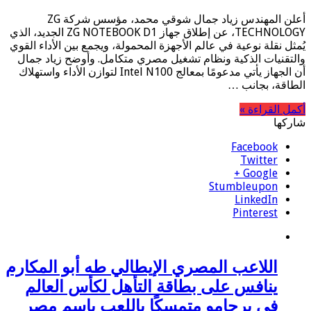
أعلن المهندس زياد جمال شوقي محمد، مؤسس شركة ZG
TECHNOLOGY، عن إطلاق جهاز ZG NOTEBOOK D1 الجديد، الذي
يُمثل نقلة نوعية في عالم الأجهزة المحمولة، ويجمع بين الأداء القوي
والتقنيات الذكية ونظام تشغيل مصري متكامل. وأوضح زياد جمال
أن الجهاز يأتي مدعومًا بمعالج Intel N100 لتوازن الأداء واستهلاك
الطاقة، بجانب …
أكمل القراءة »
شاركها
Facebook
Twitter
Google +
Stumbleupon
LinkedIn
Pinterest
اللاعب المصري الإيطالي طه أبو المكارم
ينافس على بطاقة التأهل لكأس العالم
في برجامو متمسكًا باللعب باسم مصر