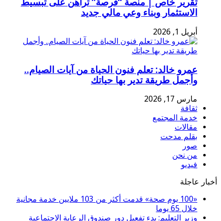
تقرير خاص | منصة “فرصة” تراهن على تبسيط
الاستثمار وبناء وعي مالي جديد
أبريل 1, 2026
عمرو خالد: تعلم فنون الحياة من آيات الصيام..
وأجمل طريقة تدير بها حياتك
مارس 17, 2026
ثقافة
خدمة المجتمع
مقالات
بقلم مدحت
صور
من نحن
فيديو
أخبار عاجلة
«100 يوم صحة» قدمت أكثر من 103 ملايين خدمة مجانية
خلال 65 يوما
وزير التعليم: بدء تفعيل دور صندوق الرعاية الاجتماعية