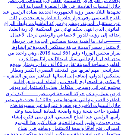
واحدة من أهم فرص الاستثمار العقاري والسياحي في مصر
خلال السنوات القادمة، في ظل الطفرة العمرانية التي
تشهدها البلاد ضمن رؤية الجمهورية الجديدة بقيادة الرئيس عبد
الفتاح السيسي.وفي حوار خاص لـ«الطريق»، تحدث بركات
عن مستقبل المدينة، ومشروع شركة الباشوات، وأبعاد النزاع
القانوني الذي انتهى بحكم نهائي من المحكمة الإدارية العليا،
إضافة إلى رؤيته للدور الاجتماعي والوطني لرجل الأعمال.
⸻بداية.. ما أهمية مدينة سفنكس الجديدة في خريطة
الاستثمار بمصر؟مدينة مدينة سفنكس الجديدة تم إنشاؤها
بقرار مجلس الوزراء رقم 361 لسنة 2018، وهي واحدة من
مدن الجيل الرابع التي تمثل امتدادًا عمرانيًا مهمًا غرب
القاهرة.مساحة المدينة تقارب 60 ألف فدان، وتمتاز بموقع
استراتيجي مهم لقربها من المتحف المصري الكبير ومطار
سفنكس الدولي، إضافة إلى اتصالها المباشر بطريق القاهرة –
الإسكندرية الصحراوي.الهدف من إنشاء المدينة هو إقامة
مجتمع عمراني وسياحي متكامل يجذب الاستثمارات ويوفر
فرص عمل ويدعم حركة السياحة في مصر.⸻كيف ترى
الطفرة العمرانية التي تشهدها مصر حاليًا؟ما يحدث في مصر
خلال السنوات الأخيرة هو طفرة عمرانية غير مسبوقة.هذه
الطفرة جاءت نتيجة رؤية واضحة للقيادة السياسية وعلى
رأسها الرئيس عبد الفتاح السيسي، الذي تبنى فكرة إنشاء
مدن جديدة وتطوير البنية التحتية بشكل كبير.هذا التوسع
العمراني فتح آفاقًا واسعة للاستثمار وساهم في إنشاء
مجتمعات عمرانية حديثة.وسفنكس الجديدة ستكون واحدة من