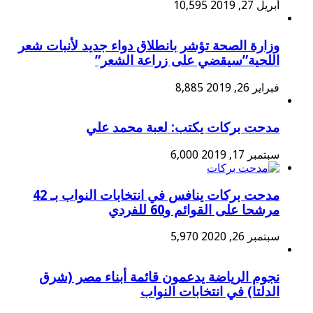
أبريل 27, 2019
10,595
وزارة الصحة تؤشر بانطلاق دواء جديد لأنبات شعر
اللحية”سيقضي على زراعة الشعر”
فبراير 26, 2019
8,885
مدحت بركات يكتب: لعبة محمد علي
سبتمبر 17, 2019
6,000
مدحت بركات ينافس في انتخابات النواب بـ 42
مرشحا على القوائم و60 للفردي
سبتمبر 26, 2020
5,970
نجوم الرياضة يدعمون قائمة أبناء مصر (شرق
الدلتا) في انتخابات النواب