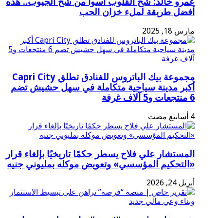
عمرو خالد: شح القلوب أسوأ من شح الجيوب.. هذه
أفضل طريقة لملء خزان الحب
مارس 18, 2025
مجموعة بيك الباتروس للفنادق تطلق Capri City
أكبر مدينة سياحية متكاملة في سهل حشيش تضم
6 منتجعات و5 آلاف غرفة
المستشار علي فلاح يسطر حكمًا تاريخيًا بإلغاء قرار
«التحكيم المؤسسي» وتعويض موكله بمليوني جنيه
أبريل 24, 2026