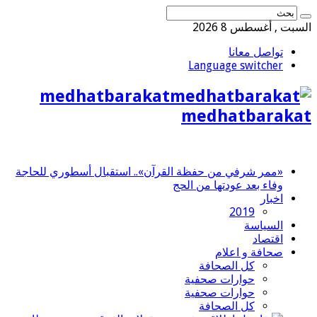
السبت , أغسطس 8 2026
تواصل معانا
Language switcher
medhatbarakat
medhatbarakat
«ممر شرفي من حفظة القرآن».. استقبال أسطوري للحاجة
وفاء بعد عودتها من الحج
اخبار
2019
السياسة
اقتصاد
صحافة و اعلام
كل الصحافة
حوارات صحفية
حوارات صحفية
كل الصحافة