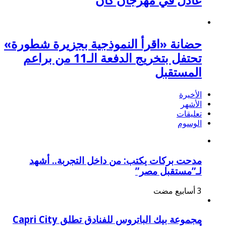
عادل في مهرجان كان
حضانة «اقرأ النموذجية بجزيرة شطورة»
تحتفل بتخريج الدفعة الـ11 من براعم
المستقبل
الأخيرة
الأشهر
تعليقات
الوسوم
مدحت بركات يكتب: من داخل التجربة.. أشهد
لـ”مستقبل مصر”
مجموعة بيك الباتروس للفنادق تطلق Capri City