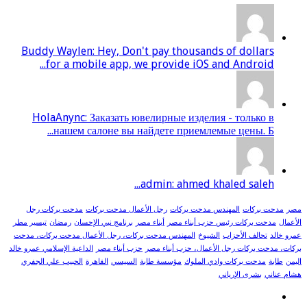
Buddy Waylen: Hey, Don't pay thousands of dollars
for a mobile app, we provide iOS and Android...
HolaAnync: Заказать ювелирные изделия - только в
нашем салоне вы найдете приемлемые цены. Б...
admin: ahmed khaled saleh...
مصر
مدحت بركات
المهندس مدحت بركات
رجل الأعمال مدحت بركات
مدحت بركات رجل
الأعمال
مدحت بركات رئيس حزب أبناء مصر
أبناء مصر
برنامج نبي الإحسان
رمضان
تيسير مطر
عمرو خالد
تحالف الأحزاب
الشيوخ
المهندس مدحت بركات، رجل الأعمال مدحت بركات، مدحت
بركات، مدحت بركات رجل الأعمال، حزب أبناء مصر
حزب أبناء مصر
الداعية الإسلامي عمرو خالد
اليمن
طابة
مدحت بركات وادي الملوك
مؤسسة طابة
السيسي
القاهرة
الحبيب علي الجفري
هشام عناني
بشرى الإرياني