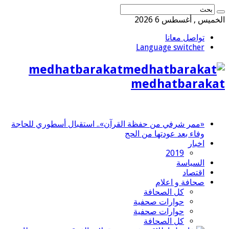
الخميس , أغسطس 6 2026
تواصل معانا
Language switcher
medhatbarakat
medhatbarakat
«ممر شرفي من حفظة القرآن».. استقبال أسطوري للحاجة
وفاء بعد عودتها من الحج
اخبار
2019
السياسة
اقتصاد
صحافة و اعلام
كل الصحافة
حوارات صحفية
حوارات صحفية
كل الصحافة