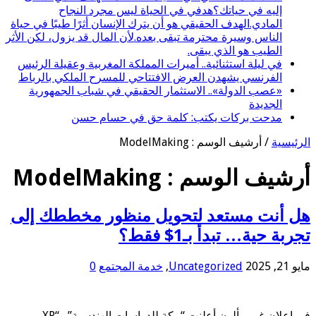
إليه في حياتك؟هدفي في الحياة ليس مجرد النجاح
المادي.الهدف الحقيقي هو أن يترك الإنسان أثرًا طيبًا في حياة
الناس وسيرة محترمة تبقى بعده.لأن المال قد يزول، لكن الأثر
الطيب هو الذي يبقى.
في ليلة استثنائية.. أميرات المملكة المغربية وعقيلة الرئيس
الفرنسي يشهدن العرض الافتتاحي للمسرح الملكي بالرباط
«عصب الدولة».. الاستثمار الحقيقي في شباب الجمهورية
الجديدة
مدحت بركات يكتب: كلمة حق في حسام حسن
الرئيسية
/
أرشيف الوسم : ModelMaking
أرشيف الوسم :
ModelMaking
هل أنت مستعد لتحويل منظور مخططك إلى
تجربة حية… تبدأ بـ1$ فقط؟
مايو 21, 2025
Uncategorized
,
خدمة المجتمع
0
في إعلان غير مألون أعلنت “مكة للدراسات الهندسية” و“XR