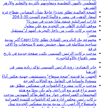
للمعلمين بالمهن التعليمية ومعاونيهم بالتربية والتعليم والأزهر
الشريف
الصحة العالمية تطلق تحذيرًا عاجلا بشأن المصابين بقطاع غزة
أسعار الذهب في مصر وعالميًا اليوم السبت 30-3-204
غارات إسرائيلية عنيفة..ماذا يحدث في سوريا؟
موقف النادي الأهلي من التجديد مع علي معلول
مدحت بركات يكتب: من داخل التجربة.. أشهد لـ”مستقبل
مصر”
مجموعة بيك الباتروس للفنادق تطلق Capri City أكبر مدينة
سياحية متكاملة في سهل حشيش تضم 6 منتجعات و5 آلاف
غرفة
مدحت بركات: الرئيس السيسي يكتب صفحة جديدة في تاريخ
مصر بافتتاح «الأوكتاجون»
جابر البغدادي: رؤية الرئيس السيسي تؤكد ريادة مصر في
إفريقيا
الجهني: ما قدمته “صحة سوهاج” ومستشفى جهينة يعكس أداءً
مسؤولا وإنسانيا في التعامل مع الحالات الحرجة
مدحت بركات: مشروع الباشوات في سفنكس ينطلق بعد
حسم نزاع قديم مع الزراعة.. ولم يكن يومًا مع هيئة
المجتمعات العمرانيةفي حوار مع الطريقأكد المهندس مدحت
بركات رئيس مجلس إدارة شركة الباشوات للتنمية العمرانية
واستصلاح الأراضي، أن مدينة مدينة سفنكس الجديدة تمثل