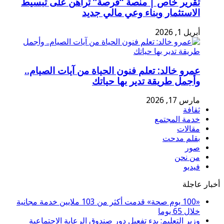
تقرير خاص | منصة “فرصة” تراهن على تبسيط
الاستثمار وبناء وعي مالي جديد
أبريل 1, 2026
عمرو خالد: تعلم فنون الحياة من آيات الصيام..
وأجمل طريقة تدير بها حياتك
مارس 17, 2026
ثقافة
خدمة المجتمع
مقالات
بقلم مدحت
صور
من نحن
فيديو
أخبار عاجلة
«100 يوم صحة» قدمت أكثر من 103 ملايين خدمة مجانية
خلال 65 يوما
وزير التعليم: بدء تفعيل دور صندوق الرعاية الاجتماعية