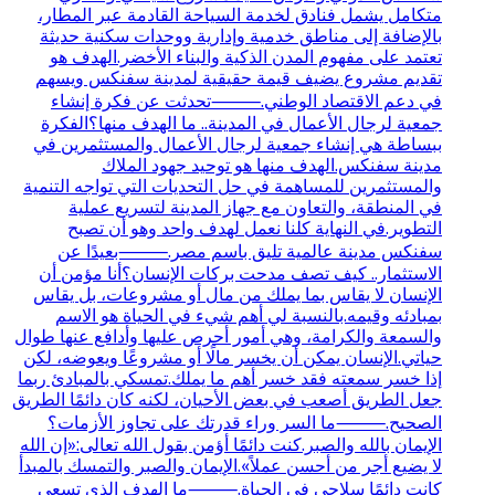
متكامل يشمل فنادق لخدمة السياحة القادمة عبر المطار،
بالإضافة إلى مناطق خدمية وإدارية ووحدات سكنية حديثة
تعتمد على مفهوم المدن الذكية والبناء الأخضر.الهدف هو
تقديم مشروع يضيف قيمة حقيقية لمدينة سفنكس ويسهم
في دعم الاقتصاد الوطني.⸻تحدثت عن فكرة إنشاء
جمعية لرجال الأعمال في المدينة.. ما الهدف منها؟الفكرة
ببساطة هي إنشاء جمعية لرجال الأعمال والمستثمرين في
مدينة سفنكس.الهدف منها هو توحيد جهود الملاك
والمستثمرين للمساهمة في حل التحديات التي تواجه التنمية
في المنطقة، والتعاون مع جهاز المدينة لتسريع عملية
التطوير.في النهاية كلنا نعمل لهدف واحد وهو أن تصبح
سفنكس مدينة عالمية تليق باسم مصر.⸻بعيدًا عن
الاستثمار.. كيف تصف مدحت بركات الإنسان؟أنا مؤمن أن
الإنسان لا يقاس بما يملك من مال أو مشروعات، بل يقاس
بمبادئه وقيمه.بالنسبة لي أهم شيء في الحياة هو الاسم
والسمعة والكرامة، وهي أمور أحرص عليها وأدافع عنها طوال
حياتي.الإنسان يمكن أن يخسر مالًا أو مشروعًا ويعوضه، لكن
إذا خسر سمعته فقد خسر أهم ما يملك.تمسكي بالمبادئ ربما
جعل الطريق أصعب في بعض الأحيان، لكنه كان دائمًا الطريق
الصحيح.⸻ما السر وراء قدرتك على تجاوز الأزمات؟
الإيمان بالله والصبر.كنت دائمًا أؤمن بقول الله تعالى:«إن الله
لا يضيع أجر من أحسن عملاً».الإيمان والصبر والتمسك بالمبدأ
كانت دائمًا سلاحي في الحياة.⸻ما الهدف الذي تسعى