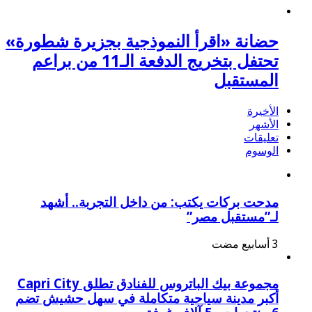
حضانة «اقرأ النموذجية بجزيرة شطورة»
تحتفل بتخريج الدفعة الـ11 من براعم
المستقبل
الأخيرة
الأشهر
تعليقات
الوسوم
مدحت بركات يكتب: من داخل التجربة.. أشهد
لـ”مستقبل مصر”
مجموعة بيك الباتروس للفنادق تطلق Capri City
أكبر مدينة سياحية متكاملة في سهل حشيش تضم