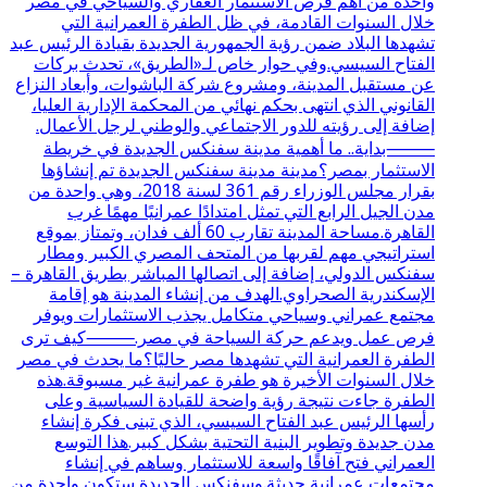
واحدة من أهم فرص الاستثمار العقاري والسياحي في مصر
خلال السنوات القادمة، في ظل الطفرة العمرانية التي
تشهدها البلاد ضمن رؤية الجمهورية الجديدة بقيادة الرئيس عبد
الفتاح السيسي.وفي حوار خاص لـ«الطريق»، تحدث بركات
عن مستقبل المدينة، ومشروع شركة الباشوات، وأبعاد النزاع
القانوني الذي انتهى بحكم نهائي من المحكمة الإدارية العليا،
إضافة إلى رؤيته للدور الاجتماعي والوطني لرجل الأعمال.
⸻بداية.. ما أهمية مدينة سفنكس الجديدة في خريطة
الاستثمار بمصر؟مدينة مدينة سفنكس الجديدة تم إنشاؤها
بقرار مجلس الوزراء رقم 361 لسنة 2018، وهي واحدة من
مدن الجيل الرابع التي تمثل امتدادًا عمرانيًا مهمًا غرب
القاهرة.مساحة المدينة تقارب 60 ألف فدان، وتمتاز بموقع
استراتيجي مهم لقربها من المتحف المصري الكبير ومطار
سفنكس الدولي، إضافة إلى اتصالها المباشر بطريق القاهرة –
الإسكندرية الصحراوي.الهدف من إنشاء المدينة هو إقامة
مجتمع عمراني وسياحي متكامل يجذب الاستثمارات ويوفر
فرص عمل ويدعم حركة السياحة في مصر.⸻كيف ترى
الطفرة العمرانية التي تشهدها مصر حاليًا؟ما يحدث في مصر
خلال السنوات الأخيرة هو طفرة عمرانية غير مسبوقة.هذه
الطفرة جاءت نتيجة رؤية واضحة للقيادة السياسية وعلى
رأسها الرئيس عبد الفتاح السيسي، الذي تبنى فكرة إنشاء
مدن جديدة وتطوير البنية التحتية بشكل كبير.هذا التوسع
العمراني فتح آفاقًا واسعة للاستثمار وساهم في إنشاء
مجتمعات عمرانية حديثة.وسفنكس الجديدة ستكون واحدة من