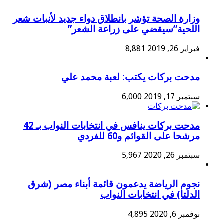
وزارة الصحة تؤشر بانطلاق دواء جديد لأنبات شعر
اللحية”سيقضي على زراعة الشعر”
فبراير 26, 2019
8,881
مدحت بركات يكتب: لعبة محمد علي
سبتمبر 17, 2019
6,000
مدحت بركات ينافس في انتخابات النواب بـ 42
مرشحا على القوائم و60 للفردي
سبتمبر 26, 2020
5,967
نجوم الرياضة يدعمون قائمة أبناء مصر (شرق
الدلتا) في انتخابات النواب
نوفمبر 6, 2020
4,895