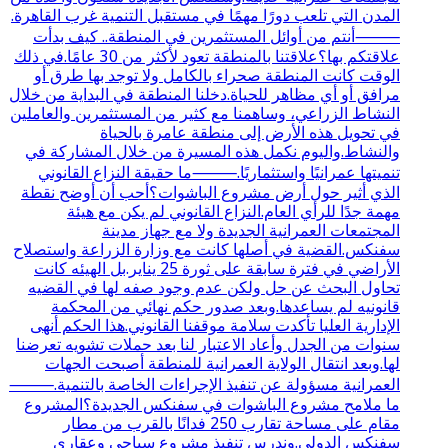
المدن التي تلعب دورًا مهمًا في مستقبل التنمية غرب القاهرة.
⸻أنتم من أوائل المستثمرين في المنطقة.. كيف بدأت
علاقتكم بها؟علاقتنا بالمنطقة تعود لأكثر من 30 عامًا.في ذلك
الوقت كانت المنطقة صحراء بالكامل ولا توجد بها طرق أو
مرافق أو أي مظاهر للحياة.دخلنا المنطقة في البداية من خلال
النشاط الزراعي، وساهمنا مع كثير من المستثمرين والعاملين
في تحويل هذه الأرض إلى منطقة عامرة بالحياة
والنشاط.واليوم نكمل هذه المسيرة من خلال المشاركة في
تنميتها عمرانيًا واستثماريًا.⸻ما حقيقة النزاع القانوني
الذي أثير حول أرض مشروع الباشوات؟أحب أن أوضح نقطة
مهمة جدًا للرأي العام.النزاع القانوني لم يكن مع هيئة
المجتمعات العمرانية الجديدة ولا مع جهاز مدينة
سفنكس.القضية في أصلها كانت مع وزارة الزراعة واستصلاح
الأراضي في فترة سابقة على ثورة 25 يناير.بل الهيئه كانت
تحاول البحث عن حل ولكن عدم وجود صفه لها في القضيه
قانونيه لم يساعدها.وبعد صدور حكم نهائي من المحكمة
الإدارية العليا تأكدت سلامة موقفنا القانوني.هذا الحكم أنهى
سنوات من الجدل وأعاد الاعتبار لنا بعد حملات تشويه تعرضنا
لها.وبعد انتقال الولاية العمرانية للمنطقة أصبحت الجهات
العمرانية مسؤولة عن تنفيذ الإجراءات الخاصة بالتنمية.⸻
ما ملامح مشروع الباشوات في سفنكس الجديدة؟المشروع
مقام على مساحة تقارب 250 فدانًا بالقرب من مطار
سفنكس الدولي.وندرس تنفيذ مشروع سياحي وعقاري