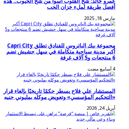
عمرو خالد: شح القلوب أسوأ من شح الجيوب.. هذه
أفضل طريقة لملء خزان الحب
مارس 18, 2025
مجموعة بيك الباتروس للفنادق تطلق Capri City
أكبر مدينة سياحية متكاملة في سهل حشيش تضم
6 منتجعات و5 آلاف غرفة
المستشار علي فلاح يسطر حكمًا تاريخيًا بإلغاء قرار
«التحكيم المؤسسي» وتعويض موكله بمليوني جنيه
أبريل 24, 2026