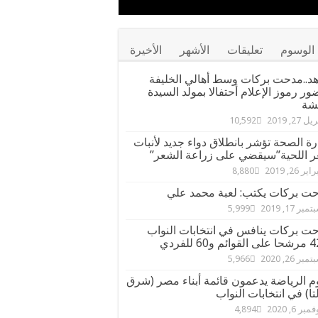
الوسوم
تعليقات
الأشهر
الأخيرة
د..مدحت بركات وسط أهالي الخليفة
ور رموز الإعلام أحتفالا بمولد السيدة
شة
ل 27, 2019
10,592
رة الصحة تؤشر بانطلاق دواء جديد لأنبات
 اللحية”سيقضي على زراعة الشعر”
ير 26, 2019
8,880
ت بركات يكتب: لعبة محمد علي
مبر 17, 2019
5,999
ت بركات ينافس في انتخابات النواب
مبر 26, 2020
5,966
م الرياضة يدعمون قائمة أبناء مصر (شرق
تا) في انتخابات النواب
مبر 6, 2020
4,894