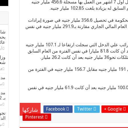
ارتفعت جملة إيرادات الموازنة العامة خلال أول 7 أشهر من العمل بها مسجلة 456.6 مليار جنيه
وأكد تقرير صادر عن وزارة المالية نجاح الحكومة في تحصيل 356.6 مليار جنيه في صورة إيرادات
ضريبية في الفترة من يوليو حتى يناير من العام المالي الجاري مقارنة بـ291.9 مليار جنيه في نفس
شاه
بحض
عائ
وأضاف التقرير أن من بين الإيرادات، الضرائب علي الدخل التي سجلت ارتفاعا لـ 107.1 مليار جنيه
أبري
في الـ7 شهور من العام المالي الجاري بعد أن كانت 81.8 مليارا في نفس الفترة من العام السابق
كانت 26.2 مليار.
وزا
شعر
ووصلت الضرائب من القيمة المضافة إلى 191 مليار جنيه مقابل 156.7 مليار جنيه في الفترة من
فبرا
مدح
سبت
وسجلت الإيرادات الضريبية الأخرى نحو 100.02 مليار جنيه بعد أن كانت 61.9 مليار جنيه في نفس
مدح
بـ 42 مرشحا على القوائم و60 للفردي
سبت
Facebook
Twitter
Google +
شاركها
نجو
Pinterest
الدل
نوف