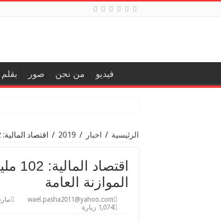
فيديو
من نحن
صور
بقلم
الرئيسية
/
اخبار
/
2019
/
اقتصاد المالية: 102 مليار جنيه زيادة في إيرادات الموازنة العامة
اقتصاد
الموازنة العامة
wael.pasha2011@yahoo.com
مارس 17
1,074 زيارة