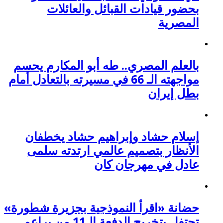
بحضور قيادات القبائل والعائلات
المصرية
بالعلم المصري.. طه أبو المكارم يحسم
مواجهته الـ 66 في مسيرته بالتعادل أمام
بطل إيران
إسلام حشاد وإبراهيم حشاد يخطفان
الأنظار بتصميم عالمي ارتدته سلمى
عادل في مهرجان كان
حضانة «اقرأ النموذجية بجزيرة شطورة»
تحتفل بتخريج الدفعة الـ11 من براعم