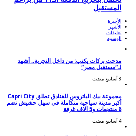
المستقبل
الأخيرة
الأشهر
تعليقات
الوسوم
مدحت بركات يكتب: من داخل التجربة.. أشهد
لـ”مستقبل مصر”
مجموعة بيك الباتروس للفنادق تطلق Capri City
أكبر مدينة سياحية متكاملة في سهل حشيش تضم
6 منتجعات و5 آلاف غرفة