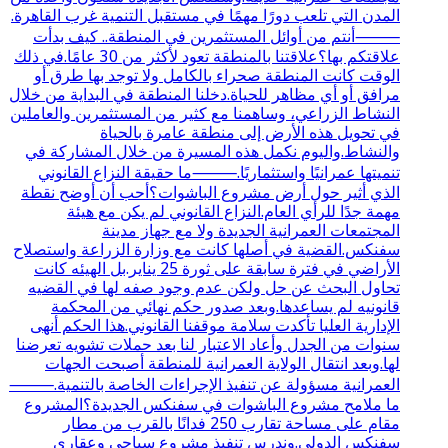
المدن التي تلعب دورًا مهمًا في مستقبل التنمية غرب القاهرة.
⸻أنتم من أوائل المستثمرين في المنطقة.. كيف بدأت
علاقتكم بها؟علاقتنا بالمنطقة تعود لأكثر من 30 عامًا.في ذلك
الوقت كانت المنطقة صحراء بالكامل ولا توجد بها طرق أو
مرافق أو أي مظاهر للحياة.دخلنا المنطقة في البداية من خلال
النشاط الزراعي، وساهمنا مع كثير من المستثمرين والعاملين
في تحويل هذه الأرض إلى منطقة عامرة بالحياة
والنشاط.واليوم نكمل هذه المسيرة من خلال المشاركة في
تنميتها عمرانيًا واستثماريًا.⸻ما حقيقة النزاع القانوني
الذي أثير حول أرض مشروع الباشوات؟أحب أن أوضح نقطة
مهمة جدًا للرأي العام.النزاع القانوني لم يكن مع هيئة
المجتمعات العمرانية الجديدة ولا مع جهاز مدينة
سفنكس.القضية في أصلها كانت مع وزارة الزراعة واستصلاح
الأراضي في فترة سابقة على ثورة 25 يناير.بل الهيئه كانت
تحاول البحث عن حل ولكن عدم وجود صفه لها في القضيه
قانونيه لم يساعدها.وبعد صدور حكم نهائي من المحكمة
الإدارية العليا تأكدت سلامة موقفنا القانوني.هذا الحكم أنهى
سنوات من الجدل وأعاد الاعتبار لنا بعد حملات تشويه تعرضنا
لها.وبعد انتقال الولاية العمرانية للمنطقة أصبحت الجهات
العمرانية مسؤولة عن تنفيذ الإجراءات الخاصة بالتنمية.⸻
ما ملامح مشروع الباشوات في سفنكس الجديدة؟المشروع
مقام على مساحة تقارب 250 فدانًا بالقرب من مطار
سفنكس الدولي.وندرس تنفيذ مشروع سياحي وعقاري