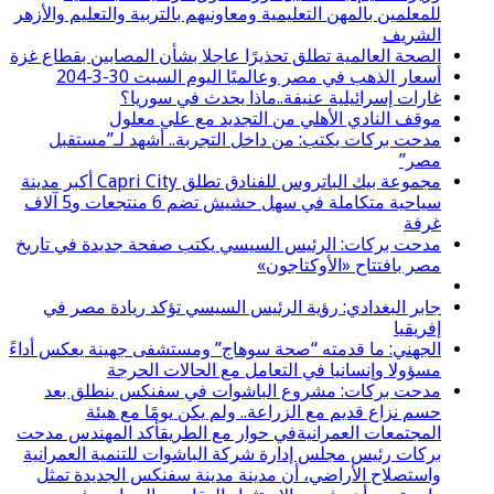
للمعلمين بالمهن التعليمية ومعاونيهم بالتربية والتعليم والأزهر
الشريف
الصحة العالمية تطلق تحذيرًا عاجلا بشأن المصابين بقطاع غزة
أسعار الذهب في مصر وعالميًا اليوم السبت 30-3-204
غارات إسرائيلية عنيفة..ماذا يحدث في سوريا؟
موقف النادي الأهلي من التجديد مع علي معلول
مدحت بركات يكتب: من داخل التجربة.. أشهد لـ”مستقبل
مصر”
مجموعة بيك الباتروس للفنادق تطلق Capri City أكبر مدينة
سياحية متكاملة في سهل حشيش تضم 6 منتجعات و5 آلاف
غرفة
مدحت بركات: الرئيس السيسي يكتب صفحة جديدة في تاريخ
مصر بافتتاح «الأوكتاجون»
جابر البغدادي: رؤية الرئيس السيسي تؤكد ريادة مصر في
إفريقيا
الجهني: ما قدمته “صحة سوهاج” ومستشفى جهينة يعكس أداءً
مسؤولا وإنسانيا في التعامل مع الحالات الحرجة
مدحت بركات: مشروع الباشوات في سفنكس ينطلق بعد
حسم نزاع قديم مع الزراعة.. ولم يكن يومًا مع هيئة
المجتمعات العمرانيةفي حوار مع الطريقأكد المهندس مدحت
بركات رئيس مجلس إدارة شركة الباشوات للتنمية العمرانية
واستصلاح الأراضي، أن مدينة مدينة سفنكس الجديدة تمثل