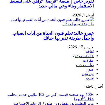
تقرير خاص | منصة “فرصة” تراهن على تبسيط
الاستثمار وبناء وعي مالي جديد
أبريل 1, 2026
عمرو خالد: تعلم فنون الحياة من آيات الصيام..
وأجمل طريقة تدير بها حياتك
مارس 17, 2026
ثقافة
خدمة المجتمع
مقالات
بقلم مدحت
صور
من نحن
فيديو
أخبار عاجلة
«100 يوم صحة» قدمت أكثر من 103 ملايين خدمة مجانية
خلال 65 يوما
وزير التعليم: بدء تفعيل دور صندوق الرعاية الاجتماعية