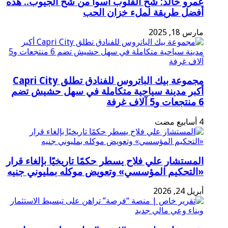
عمرو خالد: شح القلوب أسوأ من شح الجيوب.. هذه
أفضل طريقة لملء خزان الحب
مارس 18, 2025
مجموعة بيك الباتروس للفنادق تطلق Capri City
أكبر مدينة سياحية متكاملة في سهل حشيش تضم
6 منتجعات و5 آلاف غرفة
المستشار علي فلاح يسطر حكمًا تاريخيًا بإلغاء قرار
«التحكيم المؤسسي» وتعويض موكله بمليوني جنيه
أبريل 24, 2026