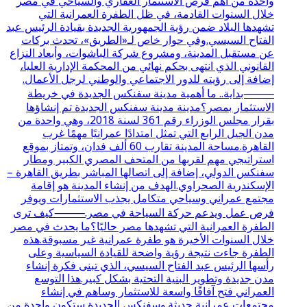
واحدة من أهم فرص الاستثمار العقاري والسياحي في مصر
خلال السنوات القادمة، في ظل الطفرة العمرانية التي
تشهدها البلاد ضمن رؤية الجمهورية الجديدة بقيادة الرئيس عبد
الفتاح السيسي.وفي حوار خاص لـ«الطريق»، تحدث بركات
عن مستقبل المدينة، ومشروع شركة الباشوات، وأبعاد النزاع
القانوني الذي انتهى بحكم نهائي من المحكمة الإدارية العليا،
إضافة إلى رؤيته للدور الاجتماعي والوطني لرجل الأعمال.
⸻بداية.. ما أهمية مدينة سفنكس الجديدة في خريطة
الاستثمار بمصر؟مدينة مدينة سفنكس الجديدة تم إنشاؤها
بقرار مجلس الوزراء رقم 361 لسنة 2018، وهي واحدة من
مدن الجيل الرابع التي تمثل امتدادًا عمرانيًا مهمًا غرب
القاهرة.مساحة المدينة تقارب 60 ألف فدان، وتمتاز بموقع
استراتيجي مهم لقربها من المتحف المصري الكبير ومطار
سفنكس الدولي، إضافة إلى اتصالها المباشر بطريق القاهرة –
الإسكندرية الصحراوي.الهدف من إنشاء المدينة هو إقامة
مجتمع عمراني وسياحي متكامل يجذب الاستثمارات ويوفر
فرص عمل ويدعم حركة السياحة في مصر.⸻كيف ترى
الطفرة العمرانية التي تشهدها مصر حاليًا؟ما يحدث في مصر
خلال السنوات الأخيرة هو طفرة عمرانية غير مسبوقة.هذه
الطفرة جاءت نتيجة رؤية واضحة للقيادة السياسية وعلى
رأسها الرئيس عبد الفتاح السيسي، الذي تبنى فكرة إنشاء
مدن جديدة وتطوير البنية التحتية بشكل كبير.هذا التوسع
العمراني فتح آفاقًا واسعة للاستثمار وساهم في إنشاء
مجتمعات عمرانية حديثة.وسفنكس الجديدة ستكون واحدة من