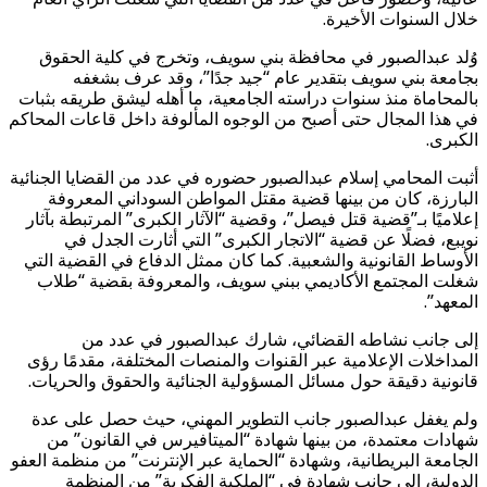
خلال السنوات الأخيرة.
وُلد عبدالصبور في محافظة بني سويف، وتخرج في كلية الحقوق
بجامعة بني سويف بتقدير عام “جيد جدًا”، وقد عرف بشغفه
بالمحاماة منذ سنوات دراسته الجامعية، ما أهله ليشق طريقه بثبات
في هذا المجال حتى أصبح من الوجوه المألوفة داخل قاعات المحاكم
الكبرى.
أثبت المحامي إسلام عبدالصبور حضوره في عدد من القضايا الجنائية
البارزة، كان من بينها قضية مقتل المواطن السوداني المعروفة
إعلاميًا بـ”قضية قتل فيصل”، وقضية “الآثار الكبرى” المرتبطة بآثار
نويبع، فضلًا عن قضية “الاتجار الكبرى” التي أثارت الجدل في
الأوساط القانونية والشعبية. كما كان ممثل الدفاع في القضية التي
شغلت المجتمع الأكاديمي ببني سويف، والمعروفة بقضية “طلاب
المعهد”.
إلى جانب نشاطه القضائي، شارك عبدالصبور في عدد من
المداخلات الإعلامية عبر القنوات والمنصات المختلفة، مقدمًا رؤى
قانونية دقيقة حول مسائل المسؤولية الجنائية والحقوق والحريات.
ولم يغفل عبدالصبور جانب التطوير المهني، حيث حصل على عدة
شهادات معتمدة، من بينها شهادة “الميتافيرس في القانون” من
الجامعة البريطانية، وشهادة “الحماية عبر الإنترنت” من منظمة العفو
الدولية، إلى جانب شهادة في “الملكية الفكرية” من المنظمة