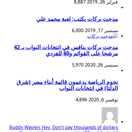
فبراير 26, 2019
8,887
مدحت بركات يكتب: لعبة محمد علي
سبتمبر 17, 2019
6,000
مدحت بركات ينافس في انتخابات النواب بـ 42
مرشحا على القوائم و60 للفردي
سبتمبر 26, 2020
5,970
نجوم الرياضة يدعمون قائمة أبناء مصر (شرق
الدلتا) في انتخابات النواب
نوفمبر 6, 2020
4,896
Buddy Waylen: Hey, Don't pay thousands of dollars