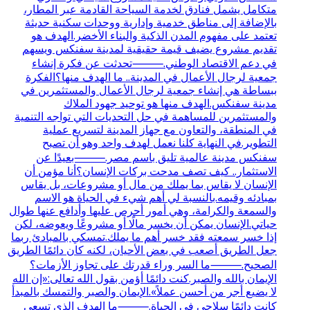
متكامل يشمل فنادق لخدمة السياحة القادمة عبر المطار،
بالإضافة إلى مناطق خدمية وإدارية ووحدات سكنية حديثة
تعتمد على مفهوم المدن الذكية والبناء الأخضر.الهدف هو
تقديم مشروع يضيف قيمة حقيقية لمدينة سفنكس ويسهم
في دعم الاقتصاد الوطني.⸻تحدثت عن فكرة إنشاء
جمعية لرجال الأعمال في المدينة.. ما الهدف منها؟الفكرة
ببساطة هي إنشاء جمعية لرجال الأعمال والمستثمرين في
مدينة سفنكس.الهدف منها هو توحيد جهود الملاك
والمستثمرين للمساهمة في حل التحديات التي تواجه التنمية
في المنطقة، والتعاون مع جهاز المدينة لتسريع عملية
التطوير.في النهاية كلنا نعمل لهدف واحد وهو أن تصبح
سفنكس مدينة عالمية تليق باسم مصر.⸻بعيدًا عن
الاستثمار.. كيف تصف مدحت بركات الإنسان؟أنا مؤمن أن
الإنسان لا يقاس بما يملك من مال أو مشروعات، بل يقاس
بمبادئه وقيمه.بالنسبة لي أهم شيء في الحياة هو الاسم
والسمعة والكرامة، وهي أمور أحرص عليها وأدافع عنها طوال
حياتي.الإنسان يمكن أن يخسر مالًا أو مشروعًا ويعوضه، لكن
إذا خسر سمعته فقد خسر أهم ما يملك.تمسكي بالمبادئ ربما
جعل الطريق أصعب في بعض الأحيان، لكنه كان دائمًا الطريق
الصحيح.⸻ما السر وراء قدرتك على تجاوز الأزمات؟
الإيمان بالله والصبر.كنت دائمًا أؤمن بقول الله تعالى:«إن الله
لا يضيع أجر من أحسن عملاً».الإيمان والصبر والتمسك بالمبدأ
كانت دائمًا سلاحي في الحياة.⸻ما الهدف الذي تسعى