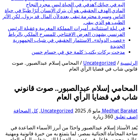
إليه في حياتك؟هدفي في الحياة ليس مجرد النجاح
المادي.الهدف الحقيقي هو أن يترك الإنسان أثرًا طيبًا في حياة
الناس وسيرة محترمة تبقى بعده.لأن المال قد يزول، لكن الأثر
الطيب هو الذي يبقى.
في ليلة استثنائية.. أميرات المملكة المغربية وعقيلة الرئيس
الفرنسي يشهدن العرض الافتتاحي للمسرح الملكي بالرباط
«عصب الدولة».. الاستثمار الحقيقي في شباب الجمهورية
الجديدة
مدحت بركات يكتب: كلمة حق في حسام حسن
الرئيسية
/
Uncategorized
/
المحامي إسلام عبدالصبور.. صوت
قانوني شاب في قضايا الرأي العام
المحامي إسلام عبدالصبور.. صوت قانوني
شاب في قضايا الرأي العام
Medhat Barakat
مايو 6, 2025
Uncategorized
,
كل الصحافة
اضف تعليق
360 زيارة
يُعد الأستاذ إسلام عبدالصبور واحدًا من أبرز الأسماء الصاعدة في
ساحة المحاماة الجنائية بمصر، لما يتمتع به من خبرة قانونية ومهنية
عالية، وحضور فاعل في عدد من القضايا التي شغلت الرأي العام