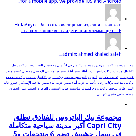
for a mobile app, we provide iOS and Android...
HolaAnync: Заказать ювелирные изделия - только в
нашем салоне вы найдете приемлемые цены. Б...
admin: ahmed khaled saleh...
مصر
مدحت بركات
المهندس مدحت بركات
رجل الأعمال مدحت بركات
مدحت بركات رجل
الأعمال
مدحت بركات رئيس حزب أبناء مصر
أبناء مصر
برنامج نبي الإحسان
رمضان
تيسير مطر
عمرو خالد
تحالف الأحزاب
الشيوخ
المهندس مدحت بركات، رجل الأعمال مدحت بركات، مدحت
بركات، مدحت بركات رجل الأعمال، حزب أبناء مصر
حزب أبناء مصر
الداعية الإسلامي عمرو خالد
اليمن
طابة
مدحت بركات وادي الملوك
مؤسسة طابة
السيسي
القاهرة
الحبيب علي الجفري
هشام عناني
بشرى الإرياني
مجموعة بيك الباتروس للفنادق تطلق
Capri City أكبر مدينة سياحية متكاملة
في سهل حشيش تضم 6 منتجعات و5