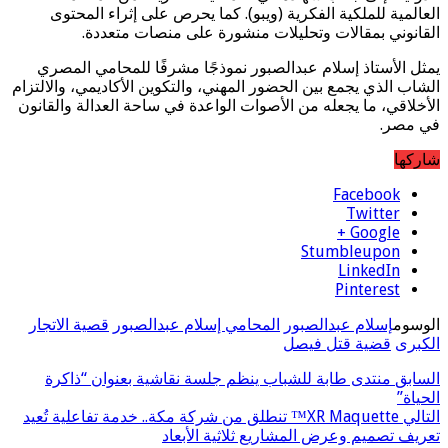
العالمية للملكية الفكرية (ويبو). كما يحرص على إثراء المحتوى
القانوني بمقالات وتحليلات منشورة على منصات متعددة.
يمثل الأستاذ إسلام عبدالصبور نموذجًا مشرفًا للمحامي المصري
الشاب الذي يجمع بين الحضور المهني، والتكوين الأكاديمي، والالتزام
الأخلاقي، ما يجعله من الأصوات الواعدة في ساحة العدالة والقانون
في مصر.
شاركها
Facebook
Twitter
Google +
Stumbleupon
LinkedIn
Pinterest
الوسوم
إسلام عبدالصبور
المحامي إسلام عبدالصبور
قصية الاتجار
الكبرى
قضية قتل فيصل
السابق
منتدى طابة للشباب ينظم جلسة نقاشية بعنوان “ذاكرة
الحياة”
التالي
XR Maquette™ تنطلق من شركة مكة.. خدمة تفاعلية تُعيد
تعريف تصميم وعرض المشاريع ثلاثية الأبعاد