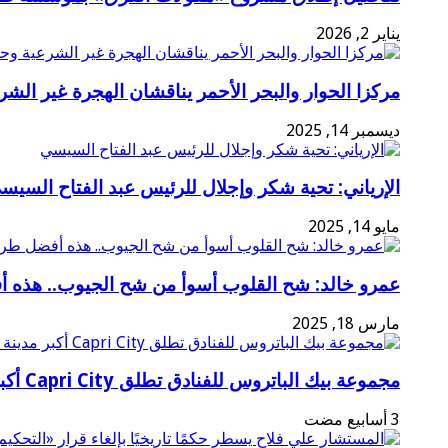
يناير 2, 2026
مركزا الحوار والبحر الأحمر يناقشان الهجرة غير الشر
ديسمبر 14, 2025
الإرياني: تحية شكر وإجلال للرئيس عبد الفتاح السيس
مايو 14, 2025
عمرو خالد: شح القلوب أسوأ من شح الجيوب.. هذه 
مارس 18, 2025
مجموعة بيك الباتروس للفنادق تطلق Capri City أكبر مدينة سياحية متكاملة في سهل حشيش تضم 6 منتجعات و5 آلاف غرفة