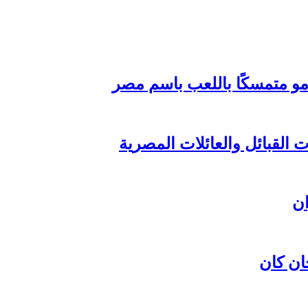
مو متمسكًا باللعب باسم مصر
القبائل والعائلات المصرية
ان كان