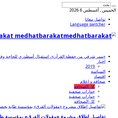
الخميس , أغسطس 6 2026
تواصل معانا
Language switcher
akat medhatbarakat
«ممر شرفي من حفظة القرآن».. استقبال أسطوري للحاجة وفاء 
اخبار
2019
السياسة
اقتصاد
صحافة و اعلام
كل الصحافة
حوارات صحفية
حوارات صحفية
كل الصحافة
تفاصيل إطلاق مشروع «مقولات الفرق» بمؤسسة طاب