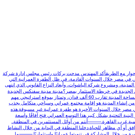
ي حوار مع الطريقأكد المهندس مدحت بركات رئيس مجلس إدارة شركة
حي في مصر خلال السنوات القادمة، في ظل الطفرة العمرانية التي
دينة، ومشروع شركة الباشوات، وأبعاد النزاع القانوني الذي انتهى
س الجديدة في خريطة الاستثمار بمصر؟مدينة مدينة سفنكس الجديدة
تم إنشاؤها بقرار مجلس الوزراء رقم 361 لسنة 2018، وهي واحدة من مدن الجيل الرابع التي تمثل امتدادًا عمرانيًا مهمًا غرب القاهرة.مساحة المدينة تقارب 60 ألف فدان، وتمتاز بموقع استراتيجي مهم
 من إنشاء المدينة هو إقامة مجتمع عمراني وسياحي متكامل يجذب
صر خلال السنوات الأخيرة هو طفرة عمرانية غير مسبوقة.هذه
نية التحتية بشكل كبير.هذا التوسع العمراني فتح آفاقًا واسعة
تنمية غرب القاهرة.⸻أنتم من أوائل المستثمرين في المنطقة..
ل ولا توجد بها طرق أو مرافق أو أي مظاهر للحياة.دخلنا المنطقة في البداية من خلال النشاط
يرة من خلال المشاركة في تنميتها عمرانيًا واستثماريًا.⸻ما