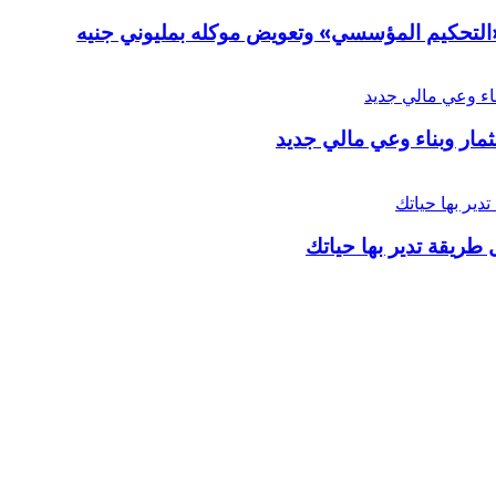
ر «التحكيم المؤسسي» وتعويض موكله بمليوني جنيه
ار وبناء وعي مالي جديد
 طريقة تدير بها حياتك