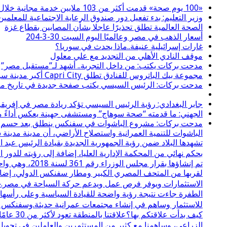
«100 يوم صحة» قدمت أكثر من 103 ملايين خدمة مجانية خلال 65 يوما
وزير التعليم: بدء تفعيل دور صندوق الرعاية الاجتماعية للمعلمين 
الصحة العالمية تطلق تحذيرًا عاجلا بشأن المصابين بقطاع غزة
أسعار الذهب في مصر وعالميًا اليوم السبت 30-3-204
غارات إسرائيلية عنيفة..ماذا يحدث في سوريا؟
موقف النادي الأهلي من التجديد مع علي معلول
مدحت بركات يكتب: من داخل التجربة.. أشهد لـ”مستقبل مصر”
مجموعة بيك الباتروس للفنادق تطلق Capri City أكبر مدينة سياحية متكاملة في سهل حشيش تضم 6 منتجعات و5 آلاف غرفة
مدحت بركات: الرئيس السيسي يكتب صفحة جديدة في تاريخ مصر
جابر البغدادي: رؤية الرئيس السيسي تؤكد ريادة مصر في إفريقي
الجهني: ما قدمته “صحة سوهاج” ومستشفى جهينة يعكس أداءً مسؤ
مدحت بركات: مشروع الباشوات في سفنكس ينطلق بعد حسم نزاع 
الباشوات للتنمية العمرانية واستصلاح الأراضي، أن مدينة مدي
تشهدها البلاد ضمن رؤية الجمهورية الجديدة بقيادة الرئيس عبد
بحكم نهائي من المحكمة الإدارية العليا، إضافة إلى رؤيته لل
لقربها من المتحف المصري الكبير ومطار سفنكس الدولي، إضافة
الاستثمارات ويوفر فرص عمل ويدعم حركة السياحة في مصر.⸻
الطفرة جاءت نتيجة رؤية واضحة للقيادة السياسية وعلى رأسها ال
للاستثمار وساهم في إنشاء مجتمعات عمرانية حديثة.وسفنكس ال
كيف بدأ
الزراعي، وساهمنا مع كثير من المستثمرين والعاملين في تحويل