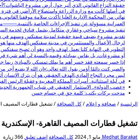
حقيقة النزاع القانوني الذي أثير حول أرض مشروع الباشوات؟أحب
نهائي من المحكمة الإدارية العليا تأكدت سلامة موقفنا القانوني.
تنفيذ مشروع سياحي وعقاري متكامل يشمل فنادق لخدمة السياحة 
تقديم مشروع يضيف قيمة حقيقية لمدينة سفنكس ويسهم في دعم
لرجال الأعمال والمستثمرين في مدينة سفنكس.الهدف منها هو تو
التطوير.في النهاية كلنا نعمل لهدف واحد وهو أن تصبح سفنكس
أو مشروعات، بل يقاس بمبادئه وقيمه.بالنسبة لي أهم شيء في ا
إذا خسر سمعته فقد خسر أهم ما يملك.تمسكي بالمبادئ ربما جع
والصبر.كنت دائمًا أؤمن بقول الله تعالى:«إن الله لا يضيع أج
ليس مجرد النجاح المادي.الهدف الحقيقي هو أن يترك الإنسان أثرً
في ليلة استثنائية.. أميرات المملكة المغربية وعقيلة الرئيس 
«عصب الدولة».. الاستثمار الحقيقي في شباب الجمهورية الجديد
مدحت بركات يكتب: كلمة حق في حسام حسن
الرئيسية
/
صحافة و اعلام
/
كل الصحافة
/
تشغيل قطارات المصيف القاهر
تشغيل قطارات المصيف القاهرة- الإسكندرية أول ي
Medhat Barakat
مايو 1, 2024
كل الصحافة
اضف تعليق
366 زيارة