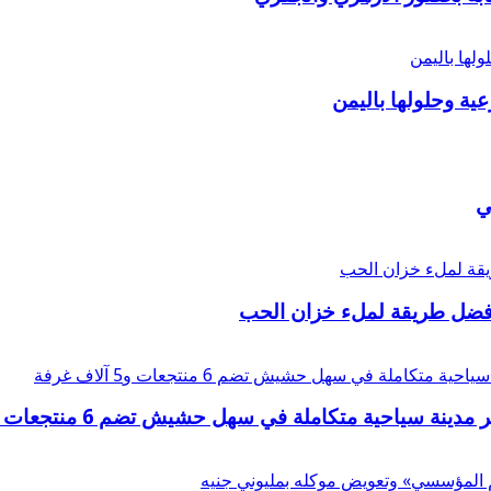
عية وحلولها باليمن
ي
أفضل طريقة لملء خزان الحب