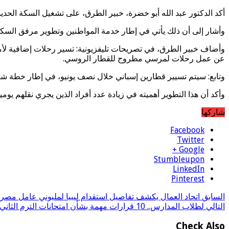
أكد الدكتور عبد الله أبو خضرة، خبير الطرق، على تشغيل السكة الحديد لق
وأشار إلى أن ذلك يأتي في إطار خدمة المواطنين وتطوير مرفق السكة 
وأضاف خبير الطرق، في تصريحات تليفزيونية: تسير رحلات إضافية ل
عن عمل رحلات لمرسي مطروح للقطار الروسي.
وتابع: سيتم تسيير قطارين إسباني خلال نصف يونيو، في إطار خطة شام
وأكد أن هذا التطوير أهميته في زيادة عدد أفراد الذين يجري نقلهم يوميا، ومن المخط
شاركها
Facebook
Twitter
Google +
Stumbleupon
LinkedIn
Pinterest
السابق
اتحاد العمال يكشف تفاصيل استقدام ليبيا لمليوني عامل مصر
التالي
لطلاب المدارس.. 10 قرارات مهمة بشأن امتحانات الترم الثاني 2024
Check Also