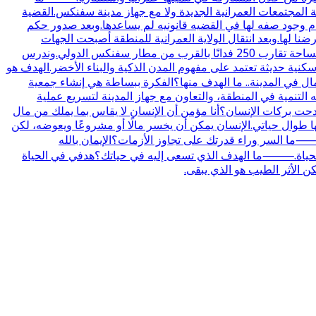
ة المجتمعات العمرانية الجديدة ولا مع جهاز مدينة سفنكس.القضية
.بل الهيئه كانت تحاول البحث عن حل ولكن عدم وجود صفه لها في القضيه قانونيه لم يساعدها.وبعد صدور حكم
ضنا لها.وبعد انتقال الولاية العمرانية للمنطقة أصبحت الجهات
العمرانية مسؤولة عن تنفيذ الإجراءات الخاصة بالتنمية.⸻ما ملامح مشروع الباشوات في سفنكس الجديدة؟المشروع مقام على مساحة تقارب 250 فدانًا بالقرب من مطار سفنكس الدولي.وندرس
ية حديثة تعتمد على مفهوم المدن الذكية والبناء الأخضر.الهدف هو
ي المدينة.. ما الهدف منها؟الفكرة ببساطة هي إنشاء جمعية
لتنمية في المنطقة، والتعاون مع جهاز المدينة لتسريع عملية
ت بركات الإنسان؟أنا مؤمن أن الإنسان لا يقاس بما يملك من مال
 طوال حياتي.الإنسان يمكن أن يخسر مالًا أو مشروعًا ويعوضه، لكن
ما السر وراء قدرتك على تجاوز الأزمات؟الإيمان بالله
 في الحياة.⸻ما الهدف الذي تسعى إليه في حياتك؟هدفي في الحياة
ن الأثر الطيب هو الذي يبقى.