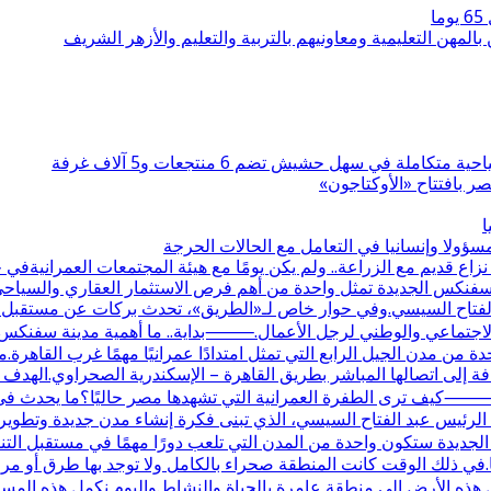
بالمهن التعليمية ومعاونيهم بالتربية والتعليم والأزهر الشريف
 بافتتاح «الأوكتاجون»
ا
ولا وإنسانيا في التعامل مع الحالات الحرجة
قديم مع الزراعة.. ولم يكن يومًا مع هيئة المجتمعات العمرانيةف
نة سفنكس الجديدة تمثل واحدة من أهم فرص الاستثمار العقاري والسيا
 الفتاح السيسي.وفي حوار خاص لـ«الطريق»، تحدث بركات عن مستقبل الم
دور الاجتماعي والوطني لرجل الأعمال.⸻بداية.. ما أهمية مدينة سفنك
 إلى اتصالها المباشر بطريق القاهرة – الإسكندرية الصحراوي.الهدف
كيف ترى الطفرة العمرانية التي تشهدها مصر حاليًا؟ما يحدث في م
رئيس عبد الفتاح السيسي، الذي تبنى فكرة إنشاء مدن جديدة وتطوير الب
جديدة ستكون واحدة من المدن التي تلعب دورًا مهمًا في مستقبل ال
ت علاقتكم بها؟علاقتنا بالمنطقة تعود لأكثر من 30 عامًا.في ذلك الوقت كانت المنطقة صحراء بالكام
 هذه الأرض إلى منطقة عامرة بالحياة والنشاط.واليوم نكمل هذه المس