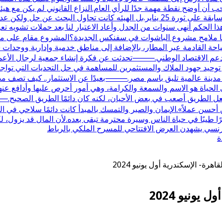
 أن أوضح نقطة مهمة جدًا للرأي العام.النزاع القانوني لم يكن مع هيئ
في أصلها كانت مع وزارة الزراعة واستصلاح الأراضي في فترة سابقة على ثورة 25 يناير
هذا الحكم أنهى سنوات من الجدل وأعاد الاعتبار لنا بعد حملات تشويه تعر
القادمة عبر المطار، بالإضافة إلى مناطق خدمية وإدارية ووحدات سكن
 الاقتصاد الوطني.⸻تحدثت عن فكرة إنشاء جمعية لرجال الأعمال ف
حيد جهود الملاك والمستثمرين للمساهمة في حل التحديات التي تواجه ا
 مدينة عالمية تليق باسم مصر.⸻بعيدًا عن الاستثمار.. كيف تصف مدح
لحياة هو الاسم والسمعة والكرامة، وهي أمور أحرص عليها وأدافع عنها
ل الطريق أصعب في بعض الأحيان، لكنه كان دائمًا الطريق الصحيح.⸻
ر من أحسن عملاً».الإيمان والصبر والتمسك بالمبدأ كانت دائمًا سلاحي
ا طيبًا في حياة الناس وسيرة محترمة تبقى بعده.لأن المال قد يزول، لك
الفرنسي يشهدن العرض الافتتاحي للمسرح الملكي بالرباط
ة
ة- الإسكندرية أول يونيو 2024
ونيو 2024