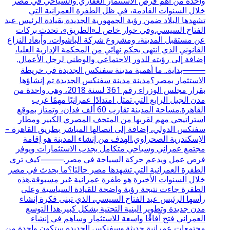
واحدة من أهم فرص الاستثمار العقاري والسياحي في مصر
خلال السنوات القادمة، في ظل الطفرة العمرانية التي
تشهدها البلاد ضمن رؤية الجمهورية الجديدة بقيادة الرئيس عبد
الفتاح السيسي.وفي حوار خاص لـ«الطريق»، تحدث بركات
عن مستقبل المدينة، ومشروع شركة الباشوات، وأبعاد النزاع
القانوني الذي انتهى بحكم نهائي من المحكمة الإدارية العليا،
إضافة إلى رؤيته للدور الاجتماعي والوطني لرجل الأعمال.
⸻بداية.. ما أهمية مدينة سفنكس الجديدة في خريطة
الاستثمار بمصر؟مدينة مدينة سفنكس الجديدة تم إنشاؤها
بقرار مجلس الوزراء رقم 361 لسنة 2018، وهي واحدة من
مدن الجيل الرابع التي تمثل امتدادًا عمرانيًا مهمًا غرب
القاهرة.مساحة المدينة تقارب 60 ألف فدان، وتمتاز بموقع
استراتيجي مهم لقربها من المتحف المصري الكبير ومطار
سفنكس الدولي، إضافة إلى اتصالها المباشر بطريق القاهرة –
الإسكندرية الصحراوي.الهدف من إنشاء المدينة هو إقامة
مجتمع عمراني وسياحي متكامل يجذب الاستثمارات ويوفر
فرص عمل ويدعم حركة السياحة في مصر.⸻كيف ترى
الطفرة العمرانية التي تشهدها مصر حاليًا؟ما يحدث في مصر
خلال السنوات الأخيرة هو طفرة عمرانية غير مسبوقة.هذه
الطفرة جاءت نتيجة رؤية واضحة للقيادة السياسية وعلى
رأسها الرئيس عبد الفتاح السيسي، الذي تبنى فكرة إنشاء
مدن جديدة وتطوير البنية التحتية بشكل كبير.هذا التوسع
العمراني فتح آفاقًا واسعة للاستثمار وساهم في إنشاء
مجتمعات عمرانية حديثة.وسفنكس الجديدة ستكون واحدة من