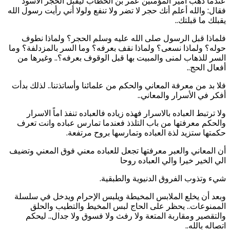
عندما ذهب أمير المؤمنين عمر بن الخطاب ليقبل الحجر الأسود
فقال: والله أعلم أنك حجر لا تضر ولا تنفع ولولا أني رأيت رسول الله
يقبلك ما قبلتك..
فلماذا قبل الرسول صلى الله عليه وسلم الحجر؟ ولماذا نطوف
حوله؟ ولماذا نسعى؟ ولماذا نقف بعرفه؟ وما السر بالمزدلفة؟ وما
السر للذهاب لمنى والمبيت بها قبل الوقوف بعرفه؟.. وغيرها من
أفعال الحج..
فلا بد من معرفة المعاني والحكم من علمائنا وأساتذتنا.. لذلك بدأت
أفكر في الأسرار والمعاني..
ولا ترتبط العباده بالاسرار فهذه زياده فالعباده تنفذ اماً الاسرار
والحكم معرفتها من باب التلذذ فعندما تمارس عباده وانت تعرف
حكمتها ستزيد لذة العباده وتمارسها بروح مرتفعة.
أن المعاني والعبر معرفتها تجعل للعباده معني فوق المعني وتضيف
الي الخير خيرا والي العباده روحا
شيء وتذوب الفروق الدنيوية والطبقية.
وبعد أن يخلع الملابس المخيطة ويلبس الإحرام ويدخل في سلسلة
الممنوعات.. يحظر على الحاج لبس المخيط والتطيب والحلق
والتقصير ومقاربة المتعة ولا رفث ولا فسوق ولا جدال.. ليحكم
اتصاله بالله..