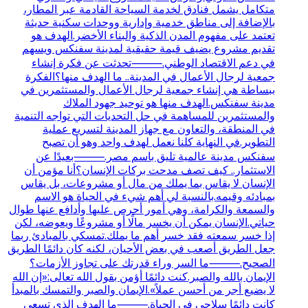
متكامل يشمل فنادق لخدمة السياحة القادمة عبر المطار،
بالإضافة إلى مناطق خدمية وإدارية ووحدات سكنية حديثة
تعتمد على مفهوم المدن الذكية والبناء الأخضر.الهدف هو
تقديم مشروع يضيف قيمة حقيقية لمدينة سفنكس ويسهم
في دعم الاقتصاد الوطني.⸻تحدثت عن فكرة إنشاء
جمعية لرجال الأعمال في المدينة.. ما الهدف منها؟الفكرة
ببساطة هي إنشاء جمعية لرجال الأعمال والمستثمرين في
مدينة سفنكس.الهدف منها هو توحيد جهود الملاك
والمستثمرين للمساهمة في حل التحديات التي تواجه التنمية
في المنطقة، والتعاون مع جهاز المدينة لتسريع عملية
التطوير.في النهاية كلنا نعمل لهدف واحد وهو أن تصبح
سفنكس مدينة عالمية تليق باسم مصر.⸻بعيدًا عن
الاستثمار.. كيف تصف مدحت بركات الإنسان؟أنا مؤمن أن
الإنسان لا يقاس بما يملك من مال أو مشروعات، بل يقاس
بمبادئه وقيمه.بالنسبة لي أهم شيء في الحياة هو الاسم
والسمعة والكرامة، وهي أمور أحرص عليها وأدافع عنها طوال
حياتي.الإنسان يمكن أن يخسر مالًا أو مشروعًا ويعوضه، لكن
إذا خسر سمعته فقد خسر أهم ما يملك.تمسكي بالمبادئ ربما
جعل الطريق أصعب في بعض الأحيان، لكنه كان دائمًا الطريق
الصحيح.⸻ما السر وراء قدرتك على تجاوز الأزمات؟
الإيمان بالله والصبر.كنت دائمًا أؤمن بقول الله تعالى:«إن الله
لا يضيع أجر من أحسن عملاً».الإيمان والصبر والتمسك بالمبدأ
كانت دائمًا سلاحي في الحياة.⸻ما الهدف الذي تسعى