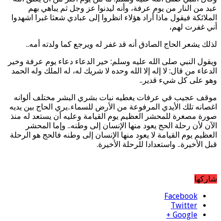
عبد من النار من يوم عرفة، وأنه ليدنوا عز وجل ثم يباهي بهم
الملائكة فيقول ماذا أراد هؤلاء انظروا إلى عبادي شعثا غبرا اشهدوا
أني غفرت لهم،
لذلك يشعر الحاج الصادق أنه قد غفر له ويرجع كما ولدته أمه..
ويقول النبي صلى الله عليه وسلم: خير الدعاء دعاء يوم عرفة وخير
الدعاء من قال: لا إله إلا الله وحده لا شريك له، له الملك وله الحمد
وهو على كل شيء قدير..
موقف عجيب في عرفات يغطيه نبات بشري البشر مختلف ألوانه
اغصانه تلك الأيدي المرفوعة من الأرض للسماء..يري الحاج بين يديه
صورة مصغرة للمحشر العظيم يوم القيامة وعليه أن يستعد له منذ
الآن لأن رحلة الحج يعود منها الإنسان إلى وطنه.. وإما المحشر
العظيم يوم القيامة لا يعود منها الإنسان إلى وطنه فالحج هو الرحلة
قبل الأخيرة.. واستعدادا للرحلة الأخيرة.
شاركها
Facebook
Twitter
Google +