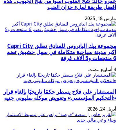
عمرو خالد: شح القلوب أسوأ من شح الجيوب.. هذه
أفضل طريقة لملء خزان الحب
مارس 18, 2025
مجموعة بيك الباتروس للفنادق تطلق Capri City
أكبر مدينة سياحية متكاملة في سهل حشيش تضم
6 منتجعات و5 آلاف غرفة
المستشار علي فلاح يسطر حكمًا تاريخيًا بإلغاء قرار
«التحكيم المؤسسي» وتعويض موكله بمليوني جنيه
أبريل 24, 2026