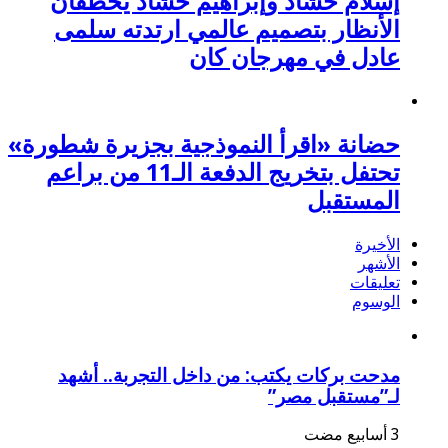
إسلام حشاد وإبراهيم حشاد يخطفان
الأنظار بتصميم عالمي ارتدته سلمى
عادل في مهرجان كان
حضانة «اقرأ النموذجية بجزيرة شطورة»
تحتفل بتخريج الدفعة الـ11 من براعم
المستقبل
الأخيرة
الأشهر
تعليقات
الوسوم
مدحت بركات يكتب: من داخل التجربة.. أشهد
لـ”مستقبل مصر”