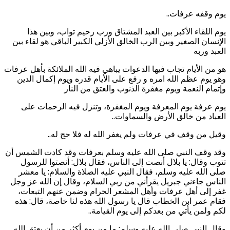
يوم وقفه عرفات..
يوم اللقاء الأكبر بين العبد المشتاق ورب رحيم تواب، وبين هذا
الإنسان الصغير وبين الرب الخالق الأزلي الكبير الباقي هو لقاء بين
العبد وربه
هو من الأيام تجاب فيها الدعوات يباهي فيه الله الملائكة بأهل عرفات
وهو يوم عظم الله امره و رفع على الأيام قدره ويوم إكمال الدين
وإتمام النعمة ويوم مغفرة الذنوب والعتق من النار
يوم عرفة يوم المعرفة ويوم المغفرة، وتنزل فيه الرحمات على
العباد من خالق الأرض والسماوات..
وقيل من وقف في عرفات ولم يغفر الله له فلا حج له..
وقد وقف النبي صلى الله عليه وسلم بعرفات وقد كادت الشمس أن
تتوب وقال: يا بلال أنصت إلى الناس، فقال بلال: أنصتوا للرسول
صلى الله عليه وسلم، فقال النبي عليه الصلاة والسلام: يا معشر
الناس جاءني جبريل يقرأني من ربي السلام، وقال إن الله عز وجل
غفر إلى أهل عرفات وأهل المشعر الحرام وضمن عنهم التبعات،
فقام عمر ابن الخطاب قال يا رسول الله هذه لنا خاصة، قال: هذه
لكم ولمن يأتي من بعدكم إلى يوم القيامة..
وقال النبي صلى الله عليه وسلم: ما من يوم أكثر من أن يعتق الله