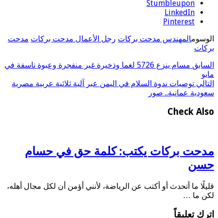
Stumbleupon
LinkedIn
Pinterest
الوسوم
المهندس مدحت بركات
رجل الأعمال مدحت بركات
مدحت
بركات
السابق
مسام ينزع 5726 لغما وذخيرة غير منفجرة وعبوة ناسفة في
مايو
التالي
توصيات ندوة السلام في اليمن عبر آلية ثلاثية عربية مصرية
سعودية عمانية.. صور
Check Also
مدحت بركات يكتب: كلمة حق في حسام
حسن
قليلًا ما أتحدث أو أكتب عن الرياضة، لأنني أؤمن أن لكل مجال أهله،
لكن ما …
اترك تعليقاً