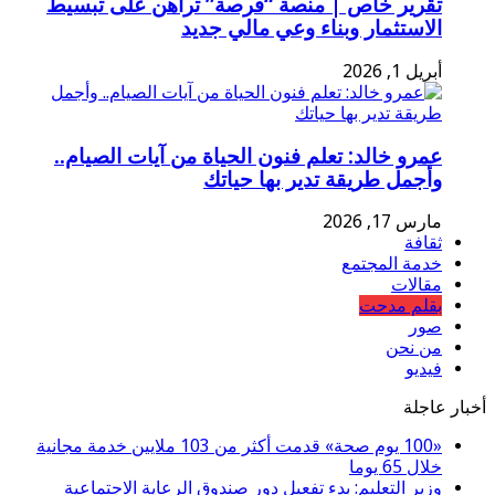
تقرير خاص | منصة “فرصة” تراهن على تبسيط
الاستثمار وبناء وعي مالي جديد
أبريل 1, 2026
عمرو خالد: تعلم فنون الحياة من آيات الصيام..
وأجمل طريقة تدير بها حياتك
مارس 17, 2026
ثقافة
خدمة المجتمع
مقالات
بقلم مدحت
صور
من نحن
فيديو
أخبار عاجلة
«100 يوم صحة» قدمت أكثر من 103 ملايين خدمة مجانية
خلال 65 يوما
وزير التعليم: بدء تفعيل دور صندوق الرعاية الاجتماعية