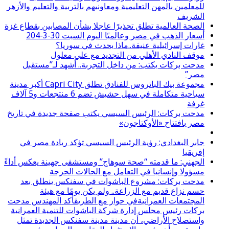
للمعلمين بالمهن التعليمية ومعاونيهم بالتربية والتعليم والأزهر
الشريف
الصحة العالمية تطلق تحذيرًا عاجلا بشأن المصابين بقطاع غزة
أسعار الذهب في مصر وعالميًا اليوم السبت 30-3-204
غارات إسرائيلية عنيفة..ماذا يحدث في سوريا؟
موقف النادي الأهلي من التجديد مع علي معلول
مدحت بركات يكتب: من داخل التجربة.. أشهد لـ”مستقبل
مصر”
مجموعة بيك الباتروس للفنادق تطلق Capri City أكبر مدينة
سياحية متكاملة في سهل حشيش تضم 6 منتجعات و5 آلاف
غرفة
مدحت بركات: الرئيس السيسي يكتب صفحة جديدة في تاريخ
مصر بافتتاح «الأوكتاجون»
جابر البغدادي: رؤية الرئيس السيسي تؤكد ريادة مصر في
إفريقيا
الجهني: ما قدمته “صحة سوهاج” ومستشفى جهينة يعكس أداءً
مسؤولا وإنسانيا في التعامل مع الحالات الحرجة
مدحت بركات: مشروع الباشوات في سفنكس ينطلق بعد
حسم نزاع قديم مع الزراعة.. ولم يكن يومًا مع هيئة
المجتمعات العمرانيةفي حوار مع الطريقأكد المهندس مدحت
بركات رئيس مجلس إدارة شركة الباشوات للتنمية العمرانية
واستصلاح الأراضي، أن مدينة مدينة سفنكس الجديدة تمثل