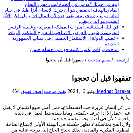
إليه في حياتك؟هدفي في الحياة ليس مجرد النجاح
المادي.الهدف الحقيقي هو أن يترك الإنسان أثرًا طيبًا في حياة
الناس وسيرة محترمة تبقى بعده.لأن المال قد يزول، لكن الأثر
الطيب هو الذي يبقى.
في ليلة استثنائية.. أميرات المملكة المغربية وعقيلة الرئيس
الفرنسي يشهدن العرض الافتتاحي للمسرح الملكي بالرباط
«عصب الدولة».. الاستثمار الحقيقي في شباب الجمهورية
الجديدة
مدحت بركات يكتب: كلمة حق في حسام حسن
الرئيسية
/
بقلم مدحت
/
تفقهوا قبل أن تحجوا
تفقهوا قبل أن تحجوا
Medhat Barakat
يونيو 13, 2024
بقلم مدحت
اضف تعليق
454
زيارة
في كل إنسان غريزة حب الاستطلاع.. فمن أصل طبع الإنسان لا يقبل
على عمل إلا إذا عرف حكمته.. وماذا يفيده هذا العمل في دنياه
وآخرته؟ لأن في أصله يحب نفسه حبا جما..
ولأن الحج بمناسكه لا تظهر حكمته في الوهلة الأولى لإشباع الحاجة
الفطرية الفكرية والمادية، لذلك يحتاج الحاج إلى درجة عالية من