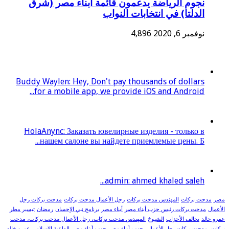
نجوم الرياضة يدعمون قائمة أبناء مصر (شرق
الدلتا) في انتخابات النواب
نوفمبر 6, 2020
4,896
Buddy Waylen: Hey, Don't pay thousands of dollars
for a mobile app, we provide iOS and Android...
HolaAnync: Заказать ювелирные изделия - только в
нашем салоне вы найдете приемлемые цены. Б...
admin: ahmed khaled saleh...
مصر
مدحت بركات
المهندس مدحت بركات
رجل الأعمال مدحت بركات
مدحت بركات رجل
الأعمال
مدحت بركات رئيس حزب أبناء مصر
أبناء مصر
برنامج نبي الإحسان
رمضان
تيسير مطر
عمرو خالد
تحالف الأحزاب
الشيوخ
المهندس مدحت بركات، رجل الأعمال مدحت بركات، مدحت
بركات، مدحت بركات رجل الأعمال، حزب أبناء مصر
حزب أبناء مصر
الداعية الإسلامي عمرو خالد