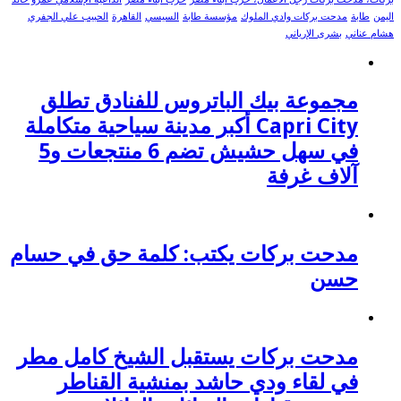
اليمن
طابة
مدحت بركات وادي الملوك
مؤسسة طابة
السيسي
القاهرة
الحبيب علي الجفري
هشام عناني
بشرى الإرياني
مجموعة بيك الباتروس للفنادق تطلق
Capri City أكبر مدينة سياحية متكاملة
في سهل حشيش تضم 6 منتجعات و5
آلاف غرفة
مدحت بركات يكتب: كلمة حق في حسام
حسن
مدحت بركات يستقبل الشيخ كامل مطر
في لقاء ودي حاشد بمنشية القناطر