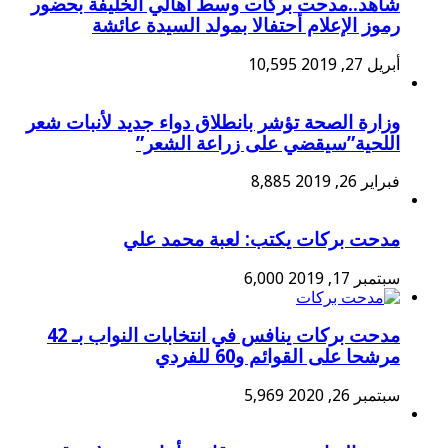
شاهد..مدحت بركات وسط أهالي الخليفة بحضور
رموز الإعلام أحتفالا بمولد السيدة عائشة
أبريل 27, 2019
10,595
وزارة الصحة تؤشر بانطلاق دواء جديد لأنبات شعر
اللحية”سيقضي على زراعة الشعر”
فبراير 26, 2019
8,885
مدحت بركات يكتب: لعبة محمد علي
سبتمبر 17, 2019
6,000
مدحت بركات ينافس في انتخابات النواب بـ 42
مرشحا على القوائم و60 للفردي
سبتمبر 26, 2020
5,969