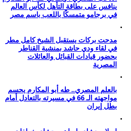
ينافس على بطاقة التأهل لكأس العالم
في برجامو متمسكًا باللعب باسم مصر
مدحت بركات يستقبل الشيخ كامل مطر
في لقاء ودي حاشد بمنشية القناطر
بحضور قيادات القبائل والعائلات
المصرية
بالعلم المصري.. طه أبو المكارم يحسم
مواجهته الـ 66 في مسيرته بالتعادل أمام
بطل إيران