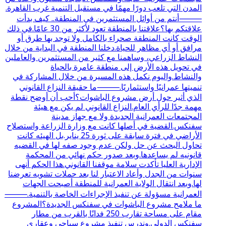
المدن التي تلعب دورًا مهمًا في مستقبل التنمية غرب القاهرة.
⸻أنتم من أوائل المستثمرين في المنطقة.. كيف بدأت
علاقتكم بها؟علاقتنا بالمنطقة تعود لأكثر من 30 عامًا.في ذلك
الوقت كانت المنطقة صحراء بالكامل ولا توجد بها طرق أو
مرافق أو أي مظاهر للحياة.دخلنا المنطقة في البداية من خلال
النشاط الزراعي، وساهمنا مع كثير من المستثمرين والعاملين
في تحويل هذه الأرض إلى منطقة عامرة بالحياة
والنشاط.واليوم نكمل هذه المسيرة من خلال المشاركة في
تنميتها عمرانيًا واستثماريًا.⸻ما حقيقة النزاع القانوني
الذي أثير حول أرض مشروع الباشوات؟أحب أن أوضح نقطة
مهمة جدًا للرأي العام.النزاع القانوني لم يكن مع هيئة
المجتمعات العمرانية الجديدة ولا مع جهاز مدينة
سفنكس.القضية في أصلها كانت مع وزارة الزراعة واستصلاح
الأراضي في فترة سابقة على ثورة 25 يناير.بل الهيئه كانت
تحاول البحث عن حل ولكن عدم وجود صفه لها في القضيه
قانونيه لم يساعدها.وبعد صدور حكم نهائي من المحكمة
الإدارية العليا تأكدت سلامة موقفنا القانوني.هذا الحكم أنهى
سنوات من الجدل وأعاد الاعتبار لنا بعد حملات تشويه تعرضنا
لها.وبعد انتقال الولاية العمرانية للمنطقة أصبحت الجهات
العمرانية مسؤولة عن تنفيذ الإجراءات الخاصة بالتنمية.⸻
ما ملامح مشروع الباشوات في سفنكس الجديدة؟المشروع
مقام على مساحة تقارب 250 فدانًا بالقرب من مطار
سفنكس الدولي.وندرس تنفيذ مشروع سياحي وعقاري