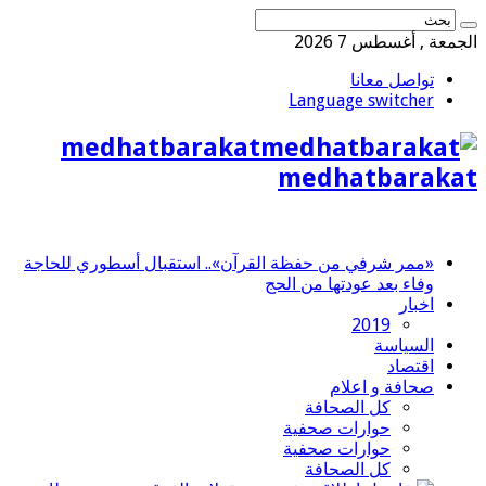
الجمعة , أغسطس 7 2026
تواصل معانا
Language switcher
medhatbarakat
medhatbarakat
«ممر شرفي من حفظة القرآن».. استقبال أسطوري للحاجة
وفاء بعد عودتها من الحج
اخبار
2019
السياسة
اقتصاد
صحافة و اعلام
كل الصحافة
حوارات صحفية
حوارات صحفية
كل الصحافة