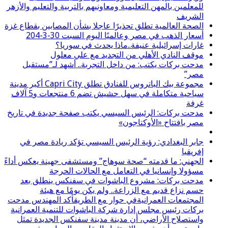
للمعلمين بالمهن التعليمية ومعاونيهم بالتربية والتعليم والأزهر
الشريف
الصحة العالمية تطلق تحذيرًا عاجلا بشأن المصابين بقطاع غزة
أسعار الذهب في مصر وعالميًا اليوم السبت 30-3-204
غارات إسرائيلية عنيفة..ماذا يحدث في سوريا؟
موقف النادي الأهلي من التجديد مع علي معلول
مدحت بركات يكتب: من داخل التجربة.. أشهد لـ”مستقبل
مصر”
مجموعة بيك الباتروس للفنادق تطلق Capri City أكبر مدينة
سياحية متكاملة في سهل حشيش تضم 6 منتجعات و5 آلاف
غرفة
مدحت بركات: الرئيس السيسي يكتب صفحة جديدة في تاريخ
مصر بافتتاح «الأوكتاجون»
جابر البغدادي: رؤية الرئيس السيسي تؤكد ريادة مصر في
إفريقيا
الجهني: ما قدمته “صحة سوهاج” ومستشفى جهينة يعكس أداءً
مسؤولا وإنسانيا في التعامل مع الحالات الحرجة
مدحت بركات: مشروع الباشوات في سفنكس ينطلق بعد
حسم نزاع قديم مع الزراعة.. ولم يكن يومًا مع هيئة
المجتمعات العمرانيةفي حوار مع الطريقأكد المهندس مدحت
بركات رئيس مجلس إدارة شركة الباشوات للتنمية العمرانية
واستصلاح الأراضي، أن مدينة مدينة سفنكس الجديدة تمثل