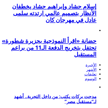
إسلام حشاد وإبراهيم حشاد يخطفان
الأنظار بتصميم عالمي ارتدته سلمى
عادل في مهرجان كان
حضانة «اقرأ النموذجية بجزيرة شطورة»
تحتفل بتخريج الدفعة الـ11 من براعم
المستقبل
الأخيرة
الأشهر
تعليقات
الوسوم
مدحت بركات يكتب: من داخل التجربة.. أشهد
لـ”مستقبل مصر”