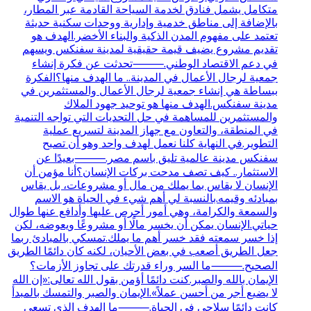
متكامل يشمل فنادق لخدمة السياحة القادمة عبر المطار،
بالإضافة إلى مناطق خدمية وإدارية ووحدات سكنية حديثة
تعتمد على مفهوم المدن الذكية والبناء الأخضر.الهدف هو
تقديم مشروع يضيف قيمة حقيقية لمدينة سفنكس ويسهم
في دعم الاقتصاد الوطني.⸻تحدثت عن فكرة إنشاء
جمعية لرجال الأعمال في المدينة.. ما الهدف منها؟الفكرة
ببساطة هي إنشاء جمعية لرجال الأعمال والمستثمرين في
مدينة سفنكس.الهدف منها هو توحيد جهود الملاك
والمستثمرين للمساهمة في حل التحديات التي تواجه التنمية
في المنطقة، والتعاون مع جهاز المدينة لتسريع عملية
التطوير.في النهاية كلنا نعمل لهدف واحد وهو أن تصبح
سفنكس مدينة عالمية تليق باسم مصر.⸻بعيدًا عن
الاستثمار.. كيف تصف مدحت بركات الإنسان؟أنا مؤمن أن
الإنسان لا يقاس بما يملك من مال أو مشروعات، بل يقاس
بمبادئه وقيمه.بالنسبة لي أهم شيء في الحياة هو الاسم
والسمعة والكرامة، وهي أمور أحرص عليها وأدافع عنها طوال
حياتي.الإنسان يمكن أن يخسر مالًا أو مشروعًا ويعوضه، لكن
إذا خسر سمعته فقد خسر أهم ما يملك.تمسكي بالمبادئ ربما
جعل الطريق أصعب في بعض الأحيان، لكنه كان دائمًا الطريق
الصحيح.⸻ما السر وراء قدرتك على تجاوز الأزمات؟
الإيمان بالله والصبر.كنت دائمًا أؤمن بقول الله تعالى:«إن الله
لا يضيع أجر من أحسن عملاً».الإيمان والصبر والتمسك بالمبدأ
كانت دائمًا سلاحي في الحياة.⸻ما الهدف الذي تسعى