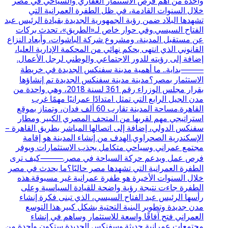
واحدة من أهم فرص الاستثمار العقاري والسياحي في مصر
خلال السنوات القادمة، في ظل الطفرة العمرانية التي
تشهدها البلاد ضمن رؤية الجمهورية الجديدة بقيادة الرئيس عبد
الفتاح السيسي.وفي حوار خاص لـ«الطريق»، تحدث بركات
عن مستقبل المدينة، ومشروع شركة الباشوات، وأبعاد النزاع
القانوني الذي انتهى بحكم نهائي من المحكمة الإدارية العليا،
إضافة إلى رؤيته للدور الاجتماعي والوطني لرجل الأعمال.
⸻بداية.. ما أهمية مدينة سفنكس الجديدة في خريطة
الاستثمار بمصر؟مدينة مدينة سفنكس الجديدة تم إنشاؤها
بقرار مجلس الوزراء رقم 361 لسنة 2018، وهي واحدة من
مدن الجيل الرابع التي تمثل امتدادًا عمرانيًا مهمًا غرب
القاهرة.مساحة المدينة تقارب 60 ألف فدان، وتمتاز بموقع
استراتيجي مهم لقربها من المتحف المصري الكبير ومطار
سفنكس الدولي، إضافة إلى اتصالها المباشر بطريق القاهرة –
الإسكندرية الصحراوي.الهدف من إنشاء المدينة هو إقامة
مجتمع عمراني وسياحي متكامل يجذب الاستثمارات ويوفر
فرص عمل ويدعم حركة السياحة في مصر.⸻كيف ترى
الطفرة العمرانية التي تشهدها مصر حاليًا؟ما يحدث في مصر
خلال السنوات الأخيرة هو طفرة عمرانية غير مسبوقة.هذه
الطفرة جاءت نتيجة رؤية واضحة للقيادة السياسية وعلى
رأسها الرئيس عبد الفتاح السيسي، الذي تبنى فكرة إنشاء
مدن جديدة وتطوير البنية التحتية بشكل كبير.هذا التوسع
العمراني فتح آفاقًا واسعة للاستثمار وساهم في إنشاء
مجتمعات عمرانية حديثة.وسفنكس الجديدة ستكون واحدة من