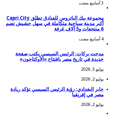
مجموعة بيك الباتروس للفنادق تطلق Capri City
أكبر مدينة سياحية متكاملة في سهل حشيش تضم
6 منتجعات و5 آلاف غرفة
مدحت بركات: الرئيس السيسي يكتب صفحة
جديدة في تاريخ مصر بافتتاح «الأوكتاجون»
يوليو 5, 2026
يوليو 2, 2026
جابر البغدادي: رؤية الرئيس السيسي تؤكد ريادة
مصر في إفريقيا
يوليو 2, 2026