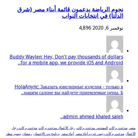
نجوم الرياضة يدعمون قائمة أبناء مصر (شرق
الدلتا) في انتخابات النواب
نوفمبر 6, 2020
4,896
Buddy Waylen: Hey, Don't pay thousands of dollars
for a mobile app, we provide iOS and Android...
HolaAnync: Заказать ювелирные изделия - только в
нашем салоне вы найдете приемлемые цены. Б...
admin: ahmed khaled saleh...
مصر
مدحت بركات
المهندس مدحت بركات
رجل الأعمال مدحت بركات
مدحت بركات رجل
الأعمال
مدحت بركات رئيس حزب أبناء مصر
أبناء مصر
برنامج نبي الإحسان
رمضان
تيسير مطر