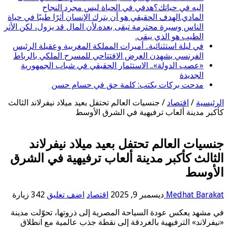
إليه في حياتك؟هدفي في الحياة ليس مجرد النجاح
المادي.الهدف الحقيقي هو أن يترك الإنسان أثرًا طيبًا في حياة
الناس وسيرة محترمة تبقى بعده.لأن المال قد يزول، لكن الأثر
الطيب هو الذي يبقى.
في ليلة استثنائية.. أميرات المملكة المغربية وعقيلة الرئيس
الفرنسي يشهدن العرض الافتتاحي للمسرح الملكي بالرباط
«عصب الدولة».. الاستثمار الحقيقي في شباب الجمهورية
الجديدة
مدحت بركات يكتب: كلمة حق في حسام حسن
الرئيسية
/
اقتصاد
/
جنسيات العالم تحتفل بعيد ميلاد نيفرلاند الثالث
كأكبر مدينة ألعاب ترفيهية في الشرق الأوسط
جنسيات العالم تحتفل بعيد ميلاد نيفرلاند
الثالث كأكبر مدينة ألعاب ترفيهية في الشرق
الأوسط
Medhat Barakat
ديسمبر 9, 2025
اقتصاد
اضف تعليق
342 زيارة
في مشهد يعكس عودة السياحة المصرية إلى ذروتها، تحوّلت مدينة
«نيفرلاند» الترفيهية بالغردقة إلى نقطة جذب عالمية مع انطلاق