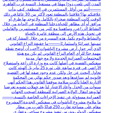
المدن التي تلعب دورًا مهمًا في مستقبل التنمية غرب القاهرة.
⸻أنتم من أوائل المستثمرين في المنطقة.. كيف بدأت
علاقتكم بها؟علاقتنا بالمنطقة تعود لأكثر من 30 عامًا.في ذلك
الوقت كانت المنطقة صحراء بالكامل ولا توجد بها طرق أو
مرافق أو أي مظاهر للحياة.دخلنا المنطقة في البداية من خلال
النشاط الزراعي، وساهمنا مع كثير من المستثمرين والعاملين
في تحويل هذه الأرض إلى منطقة عامرة بالحياة
والنشاط.واليوم نكمل هذه المسيرة من خلال المشاركة في
تنميتها عمرانيًا واستثماريًا.⸻ما حقيقة النزاع القانوني
الذي أثير حول أرض مشروع الباشوات؟أحب أن أوضح نقطة
مهمة جدًا للرأي العام.النزاع القانوني لم يكن مع هيئة
المجتمعات العمرانية الجديدة ولا مع جهاز مدينة
سفنكس.القضية في أصلها كانت مع وزارة الزراعة واستصلاح
الأراضي في فترة سابقة على ثورة 25 يناير.بل الهيئه كانت
تحاول البحث عن حل ولكن عدم وجود صفه لها في القضيه
قانونيه لم يساعدها.وبعد صدور حكم نهائي من المحكمة
الإدارية العليا تأكدت سلامة موقفنا القانوني.هذا الحكم أنهى
سنوات من الجدل وأعاد الاعتبار لنا بعد حملات تشويه تعرضنا
لها.وبعد انتقال الولاية العمرانية للمنطقة أصبحت الجهات
العمرانية مسؤولة عن تنفيذ الإجراءات الخاصة بالتنمية.⸻
ما ملامح مشروع الباشوات في سفنكس الجديدة؟المشروع
مقام على مساحة تقارب 250 فدانًا بالقرب من مطار
سفنكس الدولي.وندرس تنفيذ مشروع سياحي وعقاري