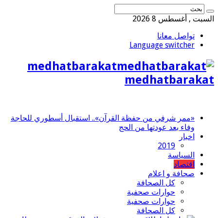
السبت , أغسطس 8 2026
تواصل معانا
Language switcher
medhatbarakat
medhatbarakat
«ممر شرفي من حفظة القرآن».. استقبال أسطوري للحاجة
وفاء بعد عودتها من الحج
اخبار
2019
السياسة
اقتصاد
صحافة و اعلام
كل الصحافة
حوارات صحفية
حوارات صحفية
كل الصحافة