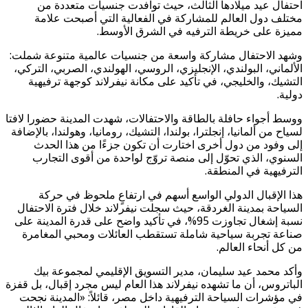
احتفال عيد ميلادها الثالث، حيث توافدت جنسيات متعددة من
مختلف دول العالم للمشاركة في الفعالية التي أصبحت علامة
مميزة على خريطة الترفيه في الشرق الأوسط.
وشهد الاحتفال مشاركة واسعة من جنسيات عالمية متنوعة شملت:
الألماني، البولندي، الإنجليزي، الروسي، الهولندي، الصربي، التركي،
التشيك، والخليجي، في تأكيد على مكانة نيفرلاند كوجهة ترفيهية
دولية.
ووسط أجواء حافلة بالطاقة والاحتفالات، شهدت المدينة حضورا لافتا
لسياح من ألمانيا، إنجلترا، بولندا، التشيك، رومانيا، وهولندا، بالإضافة
إلى وفود من دول أخرى اختارت أن تكون جزءًا من هذا الحدث
السنوي، الذي تحوّل إلى منصة تروّج لواحدة من أقوى التجارب
الترفيهية في المنطقة.
هذا الإقبال الدولي الواسع أسهم في ارتفاعٍ ملحوظ في حركة
السياحة بمدينة الغردقة، حيث سجلت نيفرلاند خلال فترة الاحتفال
نسبة إشغال تجاوزت 95%، في تأكيد واضح على قدرة المدينة على
صناعة تجربة سياحية شاملة تستقطب العائلات ومحبي المغامرة
من كل أنحاء العالم.
وأكد محمد عيد سليمان، مدير التسويق الإقليمي لمجموعة بيك
الباتروس، أن ما تشهده نيفرلاند هذا العام ليس مجرد إقبال، بل قفزة
في مؤشرات السياحة الترفيهية داخل مصر، قائلاً: «المدينة نجحت