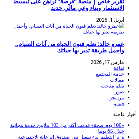
تقرير خاص | منصة “فرصة” تراهن على تبسيط
الاستثمار وبناء وعي مالي جديد
أبريل 1, 2026
عمرو خالد: تعلم فنون الحياة من آيات الصيام..
وأجمل طريقة تدير بها حياتك
مارس 17, 2026
ثقافة
خدمة المجتمع
مقالات
بقلم مدحت
صور
من نحن
فيديو
أخبار عاجلة
«100 يوم صحة» قدمت أكثر من 103 ملايين خدمة مجانية
خلال 65 يوما
وزير التعليم: بدء تفعيل دور صندوق الرعاية الاجتماعية