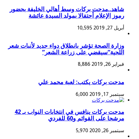
شاهد..مدحت بركات وسط أهالي الخليفة بحضور
رموز الإعلام أحتفالا بمولد السيدة عائشة
أبريل 27, 2019
10,595
وزارة الصحة تؤشر بانطلاق دواء جديد لأنبات شعر
اللحية”سيقضي على زراعة الشعر”
فبراير 26, 2019
8,886
مدحت بركات يكتب: لعبة محمد علي
سبتمبر 17, 2019
6,000
مدحت بركات ينافس في انتخابات النواب بـ 42
مرشحا على القوائم و60 للفردي
سبتمبر 26, 2020
5,970