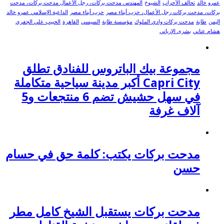
عمرو خالد
تحالف الأحزاب
الشيوخ
المهندس مدحت بركات، رجل الأعمال مدحت بركات، مدحت
بركات، مدحت بركات رجل الأعمال، حزب أبناء مصر
حزب أبناء مصر
الداعية الإسلامي عمرو خالد
اليمن
طابة
مدحت بركات وادي الملوك
مؤسسة طابة
السيسي
القاهرة
الحبيب علي الجفري
هشام عناني
بشرى الإرياني
مجموعة بيك الباتروس للفنادق تطلق
Capri City أكبر مدينة سياحية متكاملة
في سهل حشيش تضم 6 منتجعات و5
آلاف غرفة
مدحت بركات يكتب: كلمة حق في حسام
حسن
مدحت بركات يستقبل الشيخ كامل مطر