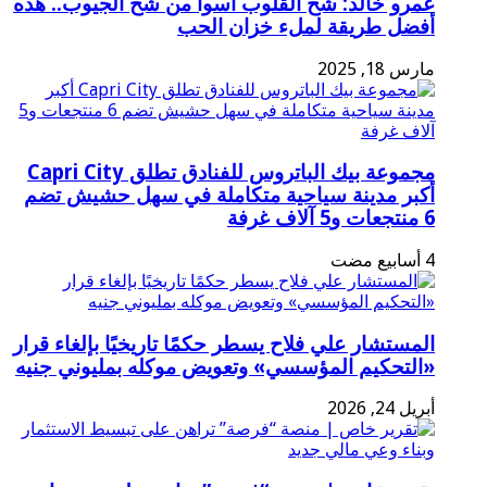
عمرو خالد: شح القلوب أسوأ من شح الجيوب.. هذه
أفضل طريقة لملء خزان الحب
مارس 18, 2025
مجموعة بيك الباتروس للفنادق تطلق Capri City
أكبر مدينة سياحية متكاملة في سهل حشيش تضم
6 منتجعات و5 آلاف غرفة
المستشار علي فلاح يسطر حكمًا تاريخيًا بإلغاء قرار
«التحكيم المؤسسي» وتعويض موكله بمليوني جنيه
أبريل 24, 2026