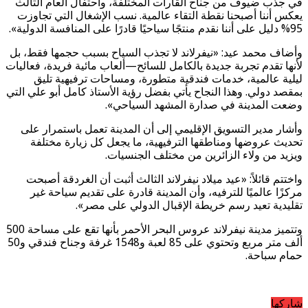
في جذب ضيوف من جناح القارات المختلفة، واحتفال العام الثالث
يعكس أننا أصبحنا نقطة التقاء عالمية. نسب الإشغال التي تجاوزت
95% دليل على أننا نقدم منتجًا سياحيًا قادرًا على المنافسة الدولية».
وأضاف محمد عيد: «نيفرلاند لا تجذب السياح بسبب حجمها فقط، بل
لأنها تقدم تجربة جديدة بالكامل للسائح—ألعاب مائية فريدة، فعاليات
ليلية عالمية، خدمات فندقية متطورة، ومساحات ترفيهية تليق
بمقصد دولي. وهذا النجاح يأتي بفضل رؤية الأستاذ كامل أبو علي التي
وضعت المدينة في صدارة المشهد السياحي».
وأشار مدير التسويق الإقليمي إلى أن المدينة تعمل باستمرار على
تحديث عروضها ومناطقها الترفيهية، ما يجعل كل زيارة مختلفة
ويزيد من ولاء الزائرين من مختلف الجنسيات.
واختتم قائلاً: «عيد ميلاد نيفرلاند الثالث أثبت أن الغردقة أصبحت
مركزًا عالميًا للترفيه، وأن المدينة قادرة على تقديم سياحة غير
تقليدية تعيد رسم خريطة الإقبال الدولي على مصر».
وتتميز مدينة نيفرلاند عروس البحر الأحمر بأنها تقع على مساحة 500
ألف متر مربع وتحتوي على 85 لعبة و1548 غرفة وجناح فندقي و50
حمام سباحة.
شاركها