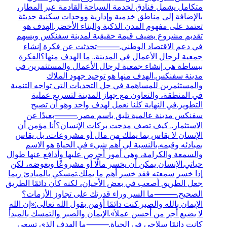
متكامل يشمل فنادق لخدمة السياحة القادمة عبر المطار،
بالإضافة إلى مناطق خدمية وإدارية ووحدات سكنية حديثة
تعتمد على مفهوم المدن الذكية والبناء الأخضر.الهدف هو
تقديم مشروع يضيف قيمة حقيقية لمدينة سفنكس ويسهم
في دعم الاقتصاد الوطني.⸻تحدثت عن فكرة إنشاء
جمعية لرجال الأعمال في المدينة.. ما الهدف منها؟الفكرة
ببساطة هي إنشاء جمعية لرجال الأعمال والمستثمرين في
مدينة سفنكس.الهدف منها هو توحيد جهود الملاك
والمستثمرين للمساهمة في حل التحديات التي تواجه التنمية
في المنطقة، والتعاون مع جهاز المدينة لتسريع عملية
التطوير.في النهاية كلنا نعمل لهدف واحد وهو أن تصبح
سفنكس مدينة عالمية تليق باسم مصر.⸻بعيدًا عن
الاستثمار.. كيف تصف مدحت بركات الإنسان؟أنا مؤمن أن
الإنسان لا يقاس بما يملك من مال أو مشروعات، بل يقاس
بمبادئه وقيمه.بالنسبة لي أهم شيء في الحياة هو الاسم
والسمعة والكرامة، وهي أمور أحرص عليها وأدافع عنها طوال
حياتي.الإنسان يمكن أن يخسر مالًا أو مشروعًا ويعوضه، لكن
إذا خسر سمعته فقد خسر أهم ما يملك.تمسكي بالمبادئ ربما
جعل الطريق أصعب في بعض الأحيان، لكنه كان دائمًا الطريق
الصحيح.⸻ما السر وراء قدرتك على تجاوز الأزمات؟
الإيمان بالله والصبر.كنت دائمًا أؤمن بقول الله تعالى:«إن الله
لا يضيع أجر من أحسن عملاً».الإيمان والصبر والتمسك بالمبدأ
كانت دائمًا سلاحي في الحياة.⸻ما الهدف الذي تسعى