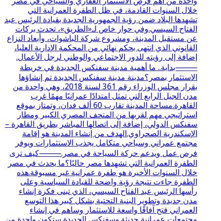
واحدة من أهم فرص الاستثمار العقاري والسياحي في مصر
خلال السنوات القادمة، في ظل الطفرة العمرانية التي
تشهدها البلاد ضمن رؤية الجمهورية الجديدة بقيادة الرئيس عبد
الفتاح السيسي.وفي حوار خاص لـ«الطريق»، تحدث بركات
عن مستقبل المدينة، ومشروع شركة الباشوات، وأبعاد النزاع
القانوني الذي انتهى بحكم نهائي من المحكمة الإدارية العليا،
إضافة إلى رؤيته للدور الاجتماعي والوطني لرجل الأعمال.
⸻بداية.. ما أهمية مدينة سفنكس الجديدة في خريطة
الاستثمار بمصر؟مدينة مدينة سفنكس الجديدة تم إنشاؤها
بقرار مجلس الوزراء رقم 361 لسنة 2018، وهي واحدة من
مدن الجيل الرابع التي تمثل امتدادًا عمرانيًا مهمًا غرب
القاهرة.مساحة المدينة تقارب 60 ألف فدان، وتمتاز بموقع
استراتيجي مهم لقربها من المتحف المصري الكبير ومطار
سفنكس الدولي، إضافة إلى اتصالها المباشر بطريق القاهرة –
الإسكندرية الصحراوي.الهدف من إنشاء المدينة هو إقامة
مجتمع عمراني وسياحي متكامل يجذب الاستثمارات ويوفر
فرص عمل ويدعم حركة السياحة في مصر.⸻كيف ترى
الطفرة العمرانية التي تشهدها مصر حاليًا؟ما يحدث في مصر
خلال السنوات الأخيرة هو طفرة عمرانية غير مسبوقة.هذه
الطفرة جاءت نتيجة رؤية واضحة للقيادة السياسية وعلى
رأسها الرئيس عبد الفتاح السيسي، الذي تبنى فكرة إنشاء
مدن جديدة وتطوير البنية التحتية بشكل كبير.هذا التوسع
العمراني فتح آفاقًا واسعة للاستثمار وساهم في إنشاء
مجتمعات عمرانية حديثة.وسفنكس الجديدة ستكون واحدة من