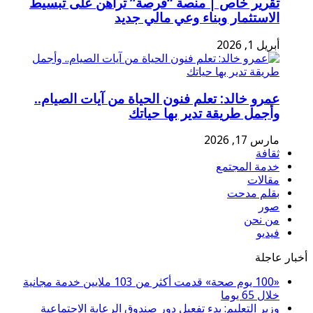
تقرير خاص | منصة “فرصة” تراهن على تبسيط
الاستثمار وبناء وعي مالي جديد
أبريل 1, 2026
عمرو خالد: تعلم فنون الحياة من آيات الصيام..
وأجمل طريقة تدير بها حياتك
مارس 17, 2026
ثقافة
خدمة المجتمع
مقالات
بقلم مدحت
صور
من نحن
فيديو
أخبار عاجلة
«100 يوم صحة» قدمت أكثر من 103 ملايين خدمة مجانية
خلال 65 يوما
وزير التعليم: بدء تفعيل دور صندوق الرعاية الاجتماعية