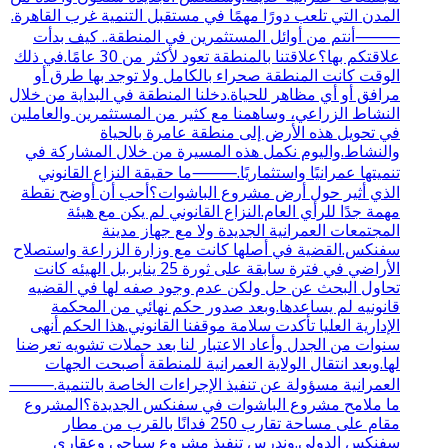
المدن التي تلعب دورًا مهمًا في مستقبل التنمية غرب القاهرة.
⸻أنتم من أوائل المستثمرين في المنطقة.. كيف بدأت
علاقتكم بها؟علاقتنا بالمنطقة تعود لأكثر من 30 عامًا.في ذلك
الوقت كانت المنطقة صحراء بالكامل ولا توجد بها طرق أو
مرافق أو أي مظاهر للحياة.دخلنا المنطقة في البداية من خلال
النشاط الزراعي، وساهمنا مع كثير من المستثمرين والعاملين
في تحويل هذه الأرض إلى منطقة عامرة بالحياة
والنشاط.واليوم نكمل هذه المسيرة من خلال المشاركة في
تنميتها عمرانيًا واستثماريًا.⸻ما حقيقة النزاع القانوني
الذي أثير حول أرض مشروع الباشوات؟أحب أن أوضح نقطة
مهمة جدًا للرأي العام.النزاع القانوني لم يكن مع هيئة
المجتمعات العمرانية الجديدة ولا مع جهاز مدينة
سفنكس.القضية في أصلها كانت مع وزارة الزراعة واستصلاح
الأراضي في فترة سابقة على ثورة 25 يناير.بل الهيئه كانت
تحاول البحث عن حل ولكن عدم وجود صفه لها في القضيه
قانونيه لم يساعدها.وبعد صدور حكم نهائي من المحكمة
الإدارية العليا تأكدت سلامة موقفنا القانوني.هذا الحكم أنهى
سنوات من الجدل وأعاد الاعتبار لنا بعد حملات تشويه تعرضنا
لها.وبعد انتقال الولاية العمرانية للمنطقة أصبحت الجهات
العمرانية مسؤولة عن تنفيذ الإجراءات الخاصة بالتنمية.⸻
ما ملامح مشروع الباشوات في سفنكس الجديدة؟المشروع
مقام على مساحة تقارب 250 فدانًا بالقرب من مطار
سفنكس الدولي.وندرس تنفيذ مشروع سياحي وعقاري