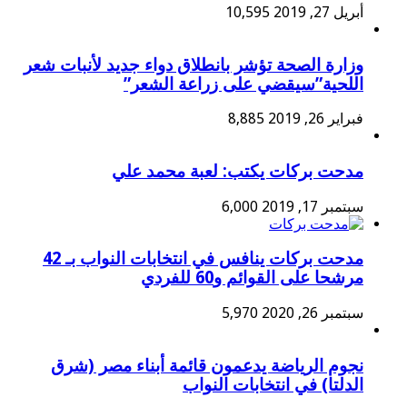
أبريل 27, 2019
10,595
وزارة الصحة تؤشر بانطلاق دواء جديد لأنبات شعر
اللحية”سيقضي على زراعة الشعر”
فبراير 26, 2019
8,885
مدحت بركات يكتب: لعبة محمد علي
سبتمبر 17, 2019
6,000
مدحت بركات ينافس في انتخابات النواب بـ 42
مرشحا على القوائم و60 للفردي
سبتمبر 26, 2020
5,970
نجوم الرياضة يدعمون قائمة أبناء مصر (شرق
الدلتا) في انتخابات النواب