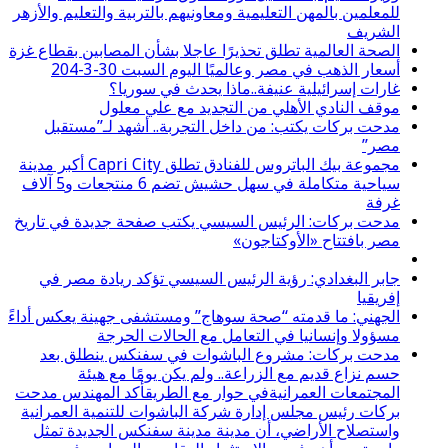
للمعلمين بالمهن التعليمية ومعاونيهم بالتربية والتعليم والأزهر
الشريف
الصحة العالمية تطلق تحذيرًا عاجلا بشأن المصابين بقطاع غزة
أسعار الذهب في مصر وعالميًا اليوم السبت 30-3-204
غارات إسرائيلية عنيفة..ماذا يحدث في سوريا؟
موقف النادي الأهلي من التجديد مع علي معلول
مدحت بركات يكتب: من داخل التجربة.. أشهد لـ”مستقبل
مصر”
مجموعة بيك الباتروس للفنادق تطلق Capri City أكبر مدينة
سياحية متكاملة في سهل حشيش تضم 6 منتجعات و5 آلاف
غرفة
مدحت بركات: الرئيس السيسي يكتب صفحة جديدة في تاريخ
مصر بافتتاح «الأوكتاجون»
جابر البغدادي: رؤية الرئيس السيسي تؤكد ريادة مصر في
إفريقيا
الجهني: ما قدمته “صحة سوهاج” ومستشفى جهينة يعكس أداءً
مسؤولا وإنسانيا في التعامل مع الحالات الحرجة
مدحت بركات: مشروع الباشوات في سفنكس ينطلق بعد
حسم نزاع قديم مع الزراعة.. ولم يكن يومًا مع هيئة
المجتمعات العمرانيةفي حوار مع الطريقأكد المهندس مدحت
بركات رئيس مجلس إدارة شركة الباشوات للتنمية العمرانية
واستصلاح الأراضي، أن مدينة مدينة سفنكس الجديدة تمثل