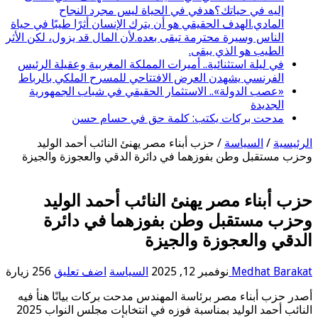
إليه في حياتك؟هدفي في الحياة ليس مجرد النجاح
المادي.الهدف الحقيقي هو أن يترك الإنسان أثرًا طيبًا في حياة
الناس وسيرة محترمة تبقى بعده.لأن المال قد يزول، لكن الأثر
الطيب هو الذي يبقى.
في ليلة استثنائية.. أميرات المملكة المغربية وعقيلة الرئيس
الفرنسي يشهدن العرض الافتتاحي للمسرح الملكي بالرباط
«عصب الدولة».. الاستثمار الحقيقي في شباب الجمهورية
الجديدة
مدحت بركات يكتب: كلمة حق في حسام حسن
الرئيسية
/
السياسة
/
حزب أبناء مصر يهنئ النائب أحمد الوليد
وحزب مستقبل وطن بفوزهما في دائرة الدقي والعجوزة والجيزة
حزب أبناء مصر يهنئ النائب أحمد الوليد
وحزب مستقبل وطن بفوزهما في دائرة
الدقي والعجوزة والجيزة
Medhat Barakat
نوفمبر 12, 2025
السياسة
اضف تعليق
256 زيارة
أصدر حزب أبناء مصر برئاسة المهندس مدحت بركات بيانًا هنأ فيه
النائب أحمد الوليد بمناسبة فوزه في انتخابات مجلس النواب 2025