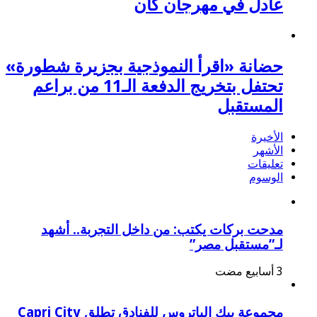
عادل في مهرجان كان
حضانة «اقرأ النموذجية بجزيرة شطورة»
تحتفل بتخريج الدفعة الـ11 من براعم
المستقبل
الأخيرة
الأشهر
تعليقات
الوسوم
مدحت بركات يكتب: من داخل التجربة.. أشهد
لـ”مستقبل مصر”
مجموعة بيك الباتروس للفنادق تطلق Capri City