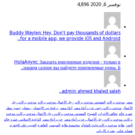
نوفمبر 6, 2020
4,896
Buddy Waylen: Hey, Don't pay thousands of dollars
for a mobile app, we provide iOS and Android...
HolaAnync: Заказать ювелирные изделия - только в
нашем салоне вы найдете приемлемые цены. Б...
admin: ahmed khaled saleh...
مصر
مدحت بركات
المهندس مدحت بركات
رجل الأعمال مدحت بركات
مدحت بركات رجل
الأعمال
مدحت بركات رئيس حزب أبناء مصر
أبناء مصر
برنامج نبي الإحسان
رمضان
تيسير مطر
عمرو خالد
تحالف الأحزاب
الشيوخ
المهندس مدحت بركات، رجل الأعمال مدحت بركات، مدحت
بركات، مدحت بركات رجل الأعمال، حزب أبناء مصر
حزب أبناء مصر
الداعية الإسلامي عمرو خالد
اليمن
طابة
مدحت بركات وادي الملوك
مؤسسة طابة
السيسي
القاهرة
الحبيب علي الجفري
هشام عناني
بشرى الإرياني