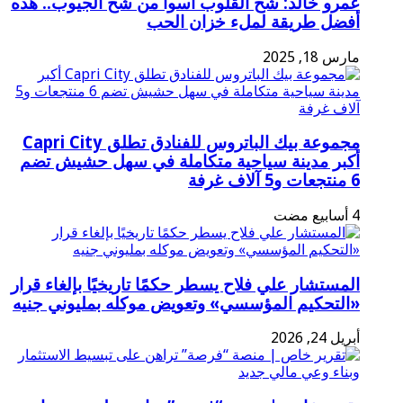
عمرو خالد: شح القلوب أسوأ من شح الجيوب.. هذه
أفضل طريقة لملء خزان الحب
مارس 18, 2025
مجموعة بيك الباتروس للفنادق تطلق Capri City
أكبر مدينة سياحية متكاملة في سهل حشيش تضم
6 منتجعات و5 آلاف غرفة
المستشار علي فلاح يسطر حكمًا تاريخيًا بإلغاء قرار
«التحكيم المؤسسي» وتعويض موكله بمليوني جنيه
أبريل 24, 2026