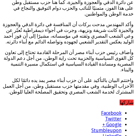
عن دائرة الدقي والعجوزة والجيزة، كما هنأ حزب مستقبل وطن
على هذا الفوز، متمنيًا للنائب والحزب دوام التوفيق والنجاح في
خدمة الوطن والمواطنين.
وأكد المهندس مدحت بركات أن المنافسة في دائرة الدقي والعجوزة
والجيزة كانت شريفة ونزيهة، وجرت في أجواء ديمقراطية تُعبّر عن
وعي الشعب المصري وثقته في مؤسساته، مشيرًا إلى أن فوز أحمد
الوليد يعكس التقدير الشعبي لجهوده وتواصله الدائم مع أبناء دائرته.
وأضاف رئيس حزب أبناء مصر أن المرحلة القادمة تحتاج إلى تعاون
كل القوى السياسية والحزبية تحت راية الوطن، من أجل دعم الدولة
المصرية ومساندة القيادة السياسية في استكمال مسيرة التنمية
والبناء.
واختتم البيان بالتأكيد على أن حزب أبناء مصر يمد يده دائمًا لكل
الأحزاب الوطنية، وفي مقدمتها حزب مستقبل وطن، من أجل العمل
المشترك لخدمة الشعب المصري وتحقيق المصلحة العليا للوطن.
شاركها
Facebook
Twitter
Google +
Stumbleupon