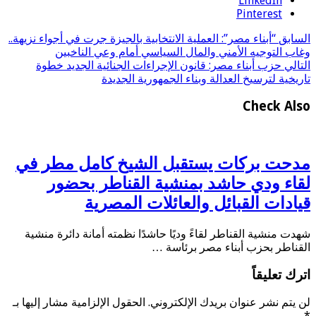
LinkedIn
Pinterest
السابق
“أبناء مصر”: العملية الانتخابية بالجيزة جرت في أجواء نزيهة..
وغاب التوجيه الأمني والمال السياسي أمام وعي الناخبين
التالي
حزب أبناء مصر: قانون الإجراءات الجنائية الجديد خطوة
تاريخية لترسيخ العدالة وبناء الجمهورية الجديدة
Check Also
مدحت بركات يستقبل الشيخ كامل مطر في
لقاء ودي حاشد بمنشية القناطر بحضور
قيادات القبائل والعائلات المصرية
شهدت منشية القناطر لقاءً وديًا حاشدًا نظمته أمانة دائرة منشية
القناطر بحزب أبناء مصر برئاسة …
اترك تعليقاً
لن يتم نشر عنوان بريدك الإلكتروني.
الحقول الإلزامية مشار إليها بـ
*