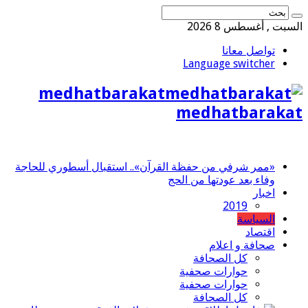
السبت , أغسطس 8 2026
تواصل معانا
Language switcher
medhatbarakat
medhatbarakat
«ممر شرفي من حفظة القرآن».. استقبال أسطوري للحاجة
وفاء بعد عودتها من الحج
اخبار
2019
السياسة
اقتصاد
صحافة و اعلام
كل الصحافة
حوارات صحفية
حوارات صحفية
كل الصحافة