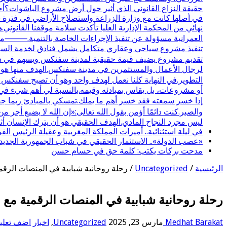
حقيقة النزاع القانوني الذي أثير حول أرض مشروع الباشوات؟أحب
نهائي من المحكمة الإدارية العليا تأكدت سلامة موقفنا القانوني.
تنفيذ مشروع سياحي وعقاري متكامل يشمل فنادق لخدمة السياحة 
تقديم مشروع يضيف قيمة حقيقية لمدينة سفنكس ويسهم في دعم
لرجال الأعمال والمستثمرين في مدينة سفنكس.الهدف منها هو تو
التطوير.في النهاية كلنا نعمل لهدف واحد وهو أن تصبح سفنكس
أو مشروعات، بل يقاس بمبادئه وقيمه.بالنسبة لي أهم شيء في ا
إذا خسر سمعته فقد خسر أهم ما يملك.تمسكي بالمبادئ ربما جع
والصبر.كنت دائمًا أؤمن بقول الله تعالى:«إن الله لا يضيع أج
ليس مجرد النجاح المادي.الهدف الحقيقي هو أن يترك الإنسان أثرً
في ليلة استثنائية.. أميرات المملكة المغربية وعقيلة الرئيس 
«عصب الدولة».. الاستثمار الحقيقي في شباب الجمهورية الجديد
مدحت بركات يكتب: كلمة حق في حسام حسن
الرئيسية
/
Uncategorized
/
رحلة روحانية شبابية في المنصات الرق
رحلة روحانية شبابية في المنصات الرقمية مع
Medhat Barakat
مارس 23, 2025
Uncategorized
,
اخبار
اضف تعلي