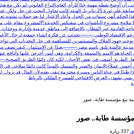
 أن أوضح نقطة مهمة جدًا للرأي العام.النزاع القانوني لم يكن مع هيئ
في أصلها كانت مع وزارة الزراعة واستصلاح الأراضي في فترة سابقة على ثورة 25 يناير
هذا الحكم أنهى سنوات من الجدل وأعاد الاعتبار لنا بعد حملات تشويه تعر
القادمة عبر المطار، بالإضافة إلى مناطق خدمية وإدارية ووحدات سكن
 الاقتصاد الوطني.⸻تحدثت عن فكرة إنشاء جمعية لرجال الأعمال ف
حيد جهود الملاك والمستثمرين للمساهمة في حل التحديات التي تواجه ا
 مدينة عالمية تليق باسم مصر.⸻بعيدًا عن الاستثمار.. كيف تصف مدح
لحياة هو الاسم والسمعة والكرامة، وهي أمور أحرص عليها وأدافع عنها
ل الطريق أصعب في بعض الأحيان، لكنه كان دائمًا الطريق الصحيح.⸻
ر من أحسن عملاً».الإيمان والصبر والتمسك بالمبدأ كانت دائمًا سلاحي
ا طيبًا في حياة الناس وسيرة محترمة تبقى بعده.لأن المال قد يزول، لك
الفرنسي يشهدن العرض الافتتاحي للمسرح الملكي بالرباط
ة
مية مع مؤسسة طابة.. صور
 مؤسسة طابة.. صور
ق
337 زيارة