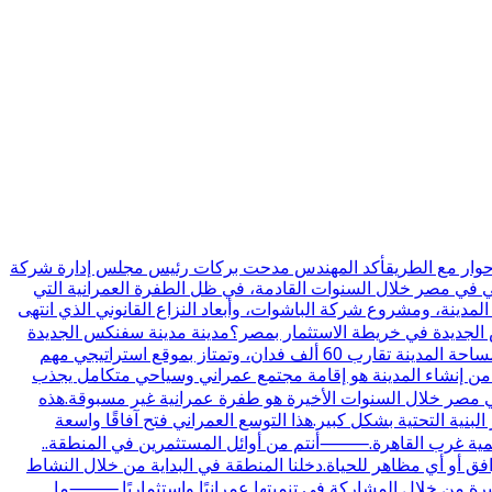
ي حوار مع الطريقأكد المهندس مدحت بركات رئيس مجلس إدارة شركة
حي في مصر خلال السنوات القادمة، في ظل الطفرة العمرانية التي
دينة، ومشروع شركة الباشوات، وأبعاد النزاع القانوني الذي انتهى
س الجديدة في خريطة الاستثمار بمصر؟مدينة مدينة سفنكس الجديدة
تم إنشاؤها بقرار مجلس الوزراء رقم 361 لسنة 2018، وهي واحدة من مدن الجيل الرابع التي تمثل امتدادًا عمرانيًا مهمًا غرب القاهرة.مساحة المدينة تقارب 60 ألف فدان، وتمتاز بموقع استراتيجي مهم
 من إنشاء المدينة هو إقامة مجتمع عمراني وسياحي متكامل يجذب
صر خلال السنوات الأخيرة هو طفرة عمرانية غير مسبوقة.هذه
نية التحتية بشكل كبير.هذا التوسع العمراني فتح آفاقًا واسعة
تنمية غرب القاهرة.⸻أنتم من أوائل المستثمرين في المنطقة..
ل ولا توجد بها طرق أو مرافق أو أي مظاهر للحياة.دخلنا المنطقة في البداية من خلال النشاط
يرة من خلال المشاركة في تنميتها عمرانيًا واستثماريًا.⸻ما