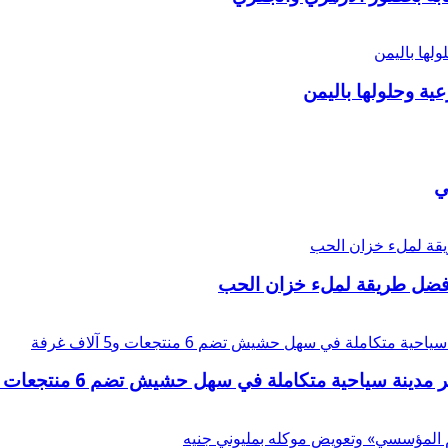
عية وحلولها باليمن
ي
أفضل طريقة لملء خزان الحب