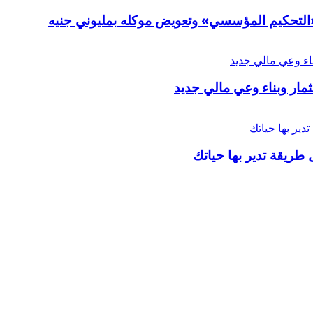
ر «التحكيم المؤسسي» وتعويض موكله بمليوني جنيه
ار وبناء وعي مالي جديد
 طريقة تدير بها حياتك