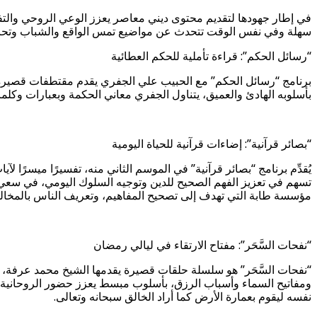
في إطار جهودها لتقديم محتوى ديني معاصر يعزز الوعي الروحي وال
سهلة وفي نفس الوقت تتحدث عن مواضيع تمس الواقع والشباب وتحاكي 
“رسائل الحكم”: قراءة تأملية للحكم العطائية
برنامج “رسائل الحكم” مع الحبيب علي الجفري يقدم مقتطفات قصيرة تأ
بأسلوبه الهادئ والعميق، يتناول الجفري معاني الحكمة وبعبارات وكل
“بصائر قرآنية”: إضاءات قرآنية للحياة اليومية
يُقدِّم برنامج “بصائر قرآنية” في الموسم الثاني منه، تفسيرًا ميسرًا 
تسهم في تعزيز الفهم الصحيح للدين وتوجيه السلوك اليومي، في سعي 
مؤسسة طابة التي تهدف إلى تصحيح المفاهيم، وتعريف الناس بالمخالف
“نفحات السَّحَر”: مفتاح الارتقاء في ليالي رمضان
“نفحات السَّحَر” هو سلسلة حلقات قصيرة يقدمها الشيخ محمد عرفة، ت
ومفاتيح السماء وأسباب الرزق، بأسلوب مبسط يعزز حضور الروحانية ف
نفسه ليقوم بعمارة الأرض كما أراد الخالق سبحانه وتعالى.