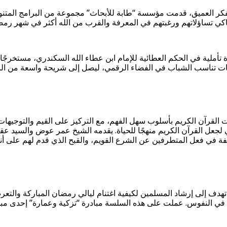
تفكر العميق، قدمت مؤسسة “طابة للأبحاث” مجموعة من البرامج الم
تساؤلاتهم ورغبتهم في المعرفة والقرب من الله أكثر في شهر رمضان
ملية في الحكم العطائية للإمام ابن عطاء الله السكندري، مستخرجًا م
مات تناسب الشباب في الفضاء الرقمي، ليصل إلى شريحة واسعة من البا
لآيات القرآن الكريم بأسلوب سهل الفهم، مع التركيز على القيم والتوجيه
لجعل القرآن الكريم منهجًا للحياة. يقدمه الشيخ عمر عوض والسيد ع
ة في فعل المتطرفين عن الشرع القويم، والقبح الذي قدم لهم على أنه
هدف إلى إرشاد المسلمين لكيفية اغتنام ليالي رمضان المباركة والتعر
ي النفوس. عملت على هذه السلسة مبادرة “تزكية وعمارة” إحدى مبادر