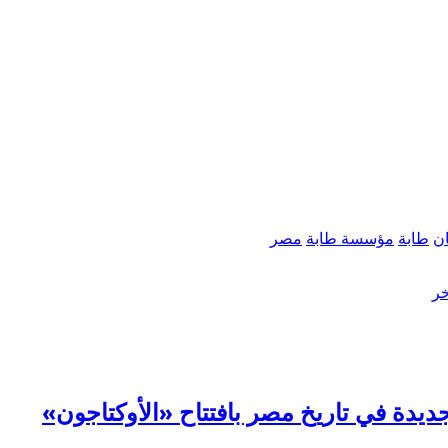
ن
طابة
مؤسسة طابة
مصر
خر
ة في تاريخ مصر بافتتاح «الأوكتاجون»