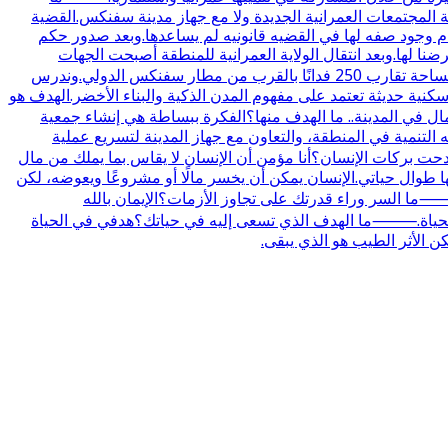
ة المجتمعات العمرانية الجديدة ولا مع جهاز مدينة سفنكس.القضية
.بل الهيئه كانت تحاول البحث عن حل ولكن عدم وجود صفه لها في القضيه قانونيه لم يساعدها.وبعد صدور حكم
ضنا لها.وبعد انتقال الولاية العمرانية للمنطقة أصبحت الجهات
العمرانية مسؤولة عن تنفيذ الإجراءات الخاصة بالتنمية.⸻ما ملامح مشروع الباشوات في سفنكس الجديدة؟المشروع مقام على مساحة تقارب 250 فدانًا بالقرب من مطار سفنكس الدولي.وندرس
ية حديثة تعتمد على مفهوم المدن الذكية والبناء الأخضر.الهدف هو
ي المدينة.. ما الهدف منها؟الفكرة ببساطة هي إنشاء جمعية
لتنمية في المنطقة، والتعاون مع جهاز المدينة لتسريع عملية
ت بركات الإنسان؟أنا مؤمن أن الإنسان لا يقاس بما يملك من مال
 طوال حياتي.الإنسان يمكن أن يخسر مالًا أو مشروعًا ويعوضه، لكن
ما السر وراء قدرتك على تجاوز الأزمات؟الإيمان بالله
 في الحياة.⸻ما الهدف الذي تسعى إليه في حياتك؟هدفي في الحياة
ن الأثر الطيب هو الذي يبقى.