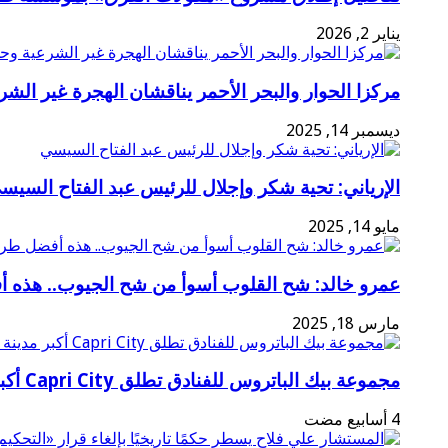
يناير 2, 2026
مركزا الحوار والبحر الأحمر يناقشان الهجرة غير الشر
ديسمبر 14, 2025
الإرياني: تحية شكر وإجلال للرئيس عبد الفتاح السيس
مايو 14, 2025
عمرو خالد: شح القلوب أسوأ من شح الجيوب.. هذه 
مارس 18, 2025
مجموعة بيك الباتروس للفنادق تطلق Capri City أكبر مدينة سياحية متكاملة في سهل حشيش تضم 6 منتجعات و5 آلاف غرفة