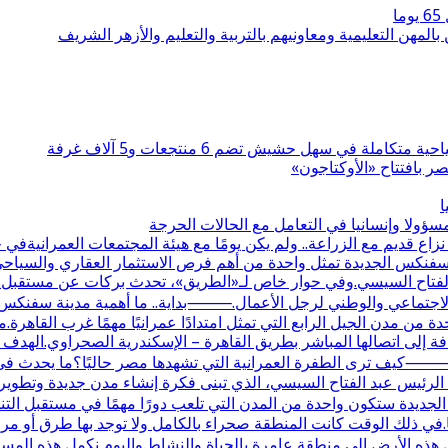
بالمهن التعليمية ومعاونيهم بالتربية والتعليم والأزهر الشريف
 بافتتاح «الأوكتاجون»
ا
ولا وإنسانيا في التعامل مع الحالات الحرجة
قديم مع الزراعة.. ولم يكن يومًا مع هيئة المجتمعات العمرانيةف
نة سفنكس الجديدة تمثل واحدة من أهم فرص الاستثمار العقاري والسيا
 الفتاح السيسي.وفي حوار خاص لـ«الطريق»، تحدث بركات عن مستقبل الم
دور الاجتماعي والوطني لرجل الأعمال.⸻بداية.. ما أهمية مدينة سفنك
 إلى اتصالها المباشر بطريق القاهرة – الإسكندرية الصحراوي.الهدف
كيف ترى الطفرة العمرانية التي تشهدها مصر حاليًا؟ما يحدث في م
رئيس عبد الفتاح السيسي، الذي تبنى فكرة إنشاء مدن جديدة وتطوير الب
جديدة ستكون واحدة من المدن التي تلعب دورًا مهمًا في مستقبل ال
ت علاقتكم بها؟علاقتنا بالمنطقة تعود لأكثر من 30 عامًا.في ذلك الوقت كانت المنطقة صحراء بالكام
 هذه الأرض إلى منطقة عامرة بالحياة والنشاط.واليوم نكمل هذه المس