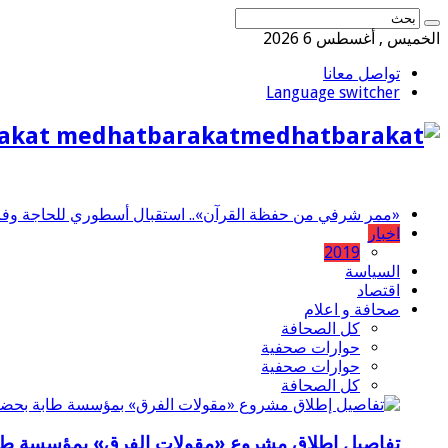
الخميس , أغسطس 6 2026
تواصل معانا
Language switcher
akat medhatbarakat
«ممر شرفي من حفظة القرآن».. استقبال أسطوري للحاجة وفاء 
اخبار
2019
السياسة
اقتصاد
صحافة و اعلام
كل الصحافة
حوارات صحفية
حوارات صحفية
كل الصحافة
تفاصيل إطلاق مشروع «مقولات الفرق» بمؤسسة طاب