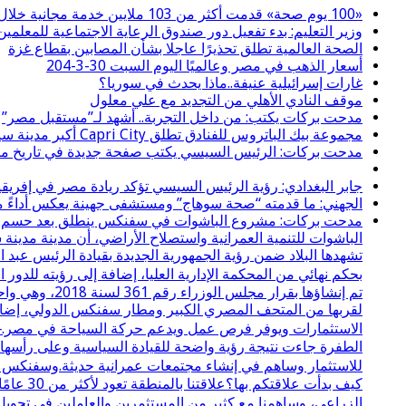
«100 يوم صحة» قدمت أكثر من 103 ملايين خدمة مجانية خلال 65 يوما
وزير التعليم: بدء تفعيل دور صندوق الرعاية الاجتماعية للمعلمين 
الصحة العالمية تطلق تحذيرًا عاجلا بشأن المصابين بقطاع غزة
أسعار الذهب في مصر وعالميًا اليوم السبت 30-3-204
غارات إسرائيلية عنيفة..ماذا يحدث في سوريا؟
موقف النادي الأهلي من التجديد مع علي معلول
مدحت بركات يكتب: من داخل التجربة.. أشهد لـ”مستقبل مصر”
مجموعة بيك الباتروس للفنادق تطلق Capri City أكبر مدينة سياحية متكاملة في سهل حشيش تضم 6 منتجعات و5 آلاف غرفة
مدحت بركات: الرئيس السيسي يكتب صفحة جديدة في تاريخ مصر
جابر البغدادي: رؤية الرئيس السيسي تؤكد ريادة مصر في إفريقي
الجهني: ما قدمته “صحة سوهاج” ومستشفى جهينة يعكس أداءً مسؤ
مدحت بركات: مشروع الباشوات في سفنكس ينطلق بعد حسم نزاع 
الباشوات للتنمية العمرانية واستصلاح الأراضي، أن مدينة مدي
تشهدها البلاد ضمن رؤية الجمهورية الجديدة بقيادة الرئيس عبد
بحكم نهائي من المحكمة الإدارية العليا، إضافة إلى رؤيته لل
لقربها من المتحف المصري الكبير ومطار سفنكس الدولي، إضافة
الاستثمارات ويوفر فرص عمل ويدعم حركة السياحة في مصر.⸻
الطفرة جاءت نتيجة رؤية واضحة للقيادة السياسية وعلى رأسها ال
للاستثمار وساهم في إنشاء مجتمعات عمرانية حديثة.وسفنكس ال
كيف بدأ
الزراعي، وساهمنا مع كثير من المستثمرين والعاملين في تحويل