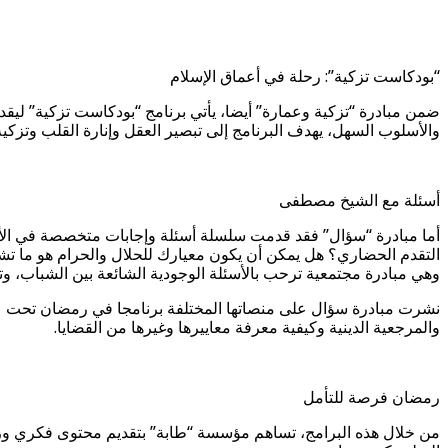
“بودكاست تزكية”: رحلة في أعماق الإسلام
ضمن مبادرة “تزكية وعمارة” أيضا، يأتي برنامج “بودكاست تزكية” لي
والأسلوب السهل، يهدف البرنامج إلى تبصير العقل وإنارة القلب وتزك
أسئلة مع الشيخ مصطفى
أما مبادرة “سؤال” فقد قدمت سلسلة أسئلة وإجابات متخصصة في الأسئل
التقدم الحضاري؟ هل يمكن أن يكون معيارك للحلال والحرام هو ما تشعر
وهي مبادرة مجتمعية ترحب بالأسئلة الوجودية الشائعة بين الشباب، وتس
نشرت مبادرة سؤال على منصاتها المختلفة برنامجا في رمضان تحت عنوا
والمرجعية الدينية وكيفية معرفة معاييرها وغيرها من القضايا.
رمضان فرصة للتأمل
من خلال هذه البرامج، تساهم مؤسسة “طابة” بتقديم محتوى فكري وروح